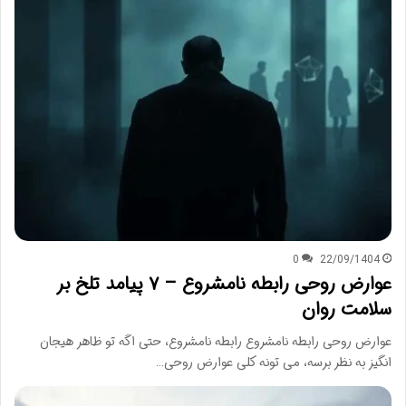
0
22/09/1404
عوارض روحی رابطه نامشروع – ۷ پیامد تلخ بر
سلامت روان
عوارض روحی رابطه نامشروع رابطه نامشروع، حتی اگه تو ظاهر هیجان
انگیز به نظر برسه، می تونه کلی عوارض روحی…