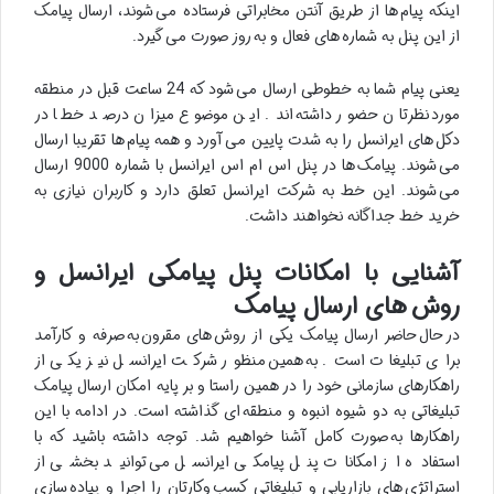
اینکه پیام ها از طریق آنتن مخابراتی فرستاده می شوند، ارسال پیامک
از این پنل به شماره های فعال و به روز صورت می گیرد.
یعنی پیام شما به خطوطی ارسال می شود که 24 ساعت قبل در منطقه
مورد نظرتان حضور داشته اند. این موضوع میزان درصد خطا در
دکل های ایرانسل را به شدت پایین می آورد و همه پیام ها تقریبا ارسال
می شوند. پیامک ها در پنل اس ام اس ایرانسل با شماره 9000 ارسال
می شوند. این خط به شرکت ایرانسل تعلق دارد و کاربران نیازی به
خرید خط جداگانه نخواهند داشت.
آشنایی با امکانات پنل پیامکی ایرانسل و
روش های ارسال پیامک
در حال حاضر ارسال پیامک یکی از روش های مقرون به صرفه و کارآمد
برای تبلیغات است. به همین منظور شرکت ایرانسل نیز یکی از
راهکارهای سازمانی خود را در همین راستا و بر پایه امکان ارسال پیامک
تبلیغاتی به دو شیوه انبوه و منطقه ای گذاشته است. در ادامه با این
راهکارها به صورت کامل آشنا خواهیم شد. توجه داشته باشید که با
استفاده از امکانات پنل پیامکی ایرانسل می توانید بخشی از
استراتژی های بازاریابی و تبلیغاتی کسب وکارتان را اجرا و پیاده سازی