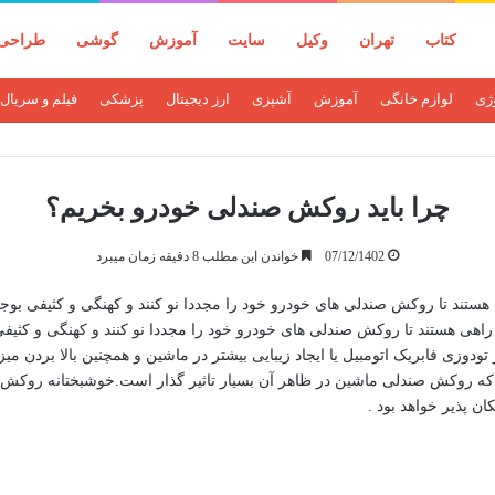
کتاب
تهران
وکیل
سایت
آموزش
گوشی
طراحی
وژی
لوازم خانگی
آموزش
آشپزی
ارز دیجیتال
پزشکی
فیلم و سریال
چرا باید روکش صندلی خودرو بخریم؟
07/12/1402
خواندن این مطلب 8 دقیقه زمان میبرد
ند تا روکش صندلی های خودرو خود را مجددا نو کنند و کهنگی و کثیفی بوجود 
ی هستند تا روکش صندلی های خودرو خود را مجددا نو کنند و کهنگی و کثیفی ب
 در تودوزی فابریک اتومبیل یا ایجاد زیبایی بیشتر در ماشین و همچنین بالا برد
که روکش صندلی ماشین در ظاهر آن بسیار تاثیر گذار است.خوشبختانه روکش صن
 پذیر خواهد بود .