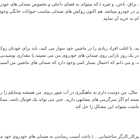
 بزاق، ناخن، و غیره ) که میتواند به فضای داخلی و بخصوص صندلی های خودرو
در خودرو میباشد. هم اکنون روکش های صندلی مناسب حیوانات خانگی وجود 
م به خرید آن نمایید.
ید، یا اغلب افراد زیادی را در ماشین خود سوار می کنید، باید برای خودتان 
 در یک روز بارانی روی صندلی های خودروی من می نشینند یا مقداری نوشید
، و می دانم که احتمال بسیار کمی وجود دارد که صندلی های ماشین من آسیب ب
ان مثال، من دوست دارم به ماهیگیری در آب شور بروم. من همیشه وسایلم را 
ته ام.اگر سرگرمی های مشابهی دارید، حتی می تواند یک فوتبال باشد، ممک
ناسب میتواند این مشکل را حل کند.
تعمیرکار,کارگر ساختمانی,…) باعث آسیب رساندن به صندلی های خودروی خود م