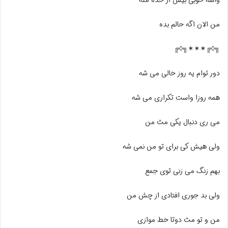
من الان اگه حالم بده
╗◊╔✶✶✶╗◊╔
دور توام یه روز خالی می شه
همه روزا واست تکراری می شه
می ری دنبال یکی مث من
ولی هیش کی برای تو من نمی شه
بهم زنگ می زنی توی جمع
ولی بد جوری افتادی از چش من
من و تو مث دوتا خط موازی