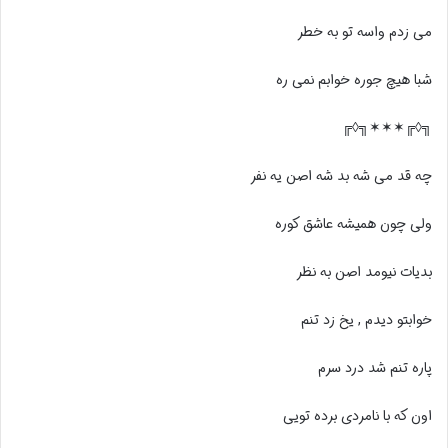
می زدم واسه تو به خطر
شبا هیچ جوره خوابم نمی ره
╗◊╔✶✶✶╗◊╔
چه قد می شه بد شه اصن یه نفر
ولی چون همیشه عاشق کوره
بدیات نیومد اصن به نظر
خوابتو دیدم , یخ زد تنم
پاره تنم شد درد سرم
اون که با نامردی برده تویی