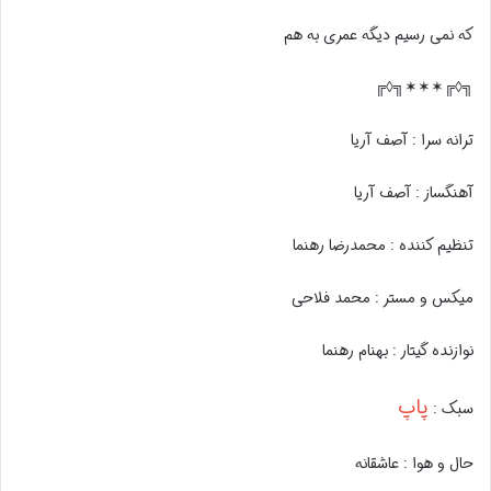
که نمی رسیم دیگه عمری به هم
╗◊╔✶✶✶╗◊╔
ترانه سرا :
آصف آریا
آهنگساز :
آصف آریا
تنظیم کننده :
محمدرضا رهنما
میکس و مستر :
محمد فلاحی
نوازنده گیتار :
بهنام رهنما
پاپ
سبک :
حال و هوا : عاشقانه