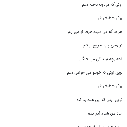
اونی که مردونه باخته منم
╗◊╔✶✶✶╗◊╔
هر جا که می شینم حرف تو می زنم
تو رفتی و رفته روح از تنم
آخه بچه تو با کی می جنگی
ببین اونی که خوبتو می خواس منم
╗◊╔✶✶✶╗◊╔
تویی اونی که این همه بد کرد
حالا من شدم آدم بده
واسه خوبی بیش از حده منه