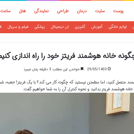
پوست
سایت
درمان
طراحی
نمایندگی
هتل
ساعت
لوازم خانگی
آموزش
آشپزی
ارز دیجیتال
پزشکی
فیلم و سریال
ق
گونه خانه هوشمند فریتز خود را راه اندازی کنیم
29/05/1403
خواندن این مطلب 3 دقیقه زمان میبرد
د متصل کنید، اما مطمئن نیستید که چگونه کار می کند؟ با یک فریتز! جعبه، شما
د خانه هوشمند فریتز بدانید و نحوه کنترل آن را به شما خواهیم گفت.