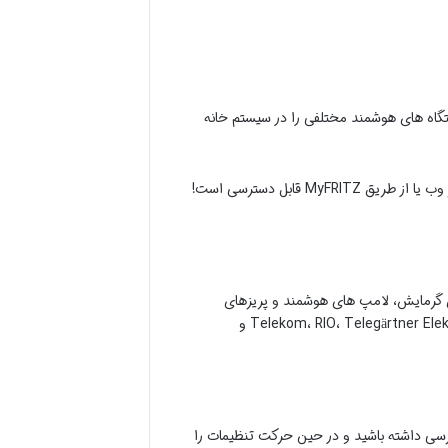
مکان می دهد دستگاه های هوشمند مختلفی را در سیستم خانه
فریتز شما! Box به عنوان یک رابط برای دستگاه های شبکه عمل می کند که به راحتی از طریق رابط کاربری AVM از طریق در مرورگر وب یا از طریق MyFRITZ قابل دسترسی است!
 گرمایش،
لامپ های هوشمند
و
پریزهای
می شود. علاوه بر محصولات هوشمند از محدوده AVM خود این شرکت، امکان ادغام سایر تولیدکنندگان (Telekom، RIO، Telegärtner Elektronik، Becker و
انه هوشمند خود دسترسی داشته باشید و در حین حرکت تنظیمات را