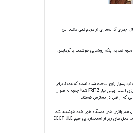
ن است. با این حال، چیزی که بسیاری از مردم نمی دانند این
بلکه روشنایی هوشمند
یا
گرمایش
یی DECT و DECT ULE ارتباط برقرار می کند. بنابراین AVM بر اساس یک استاندارد بسیار رایج ساخته شده است که عمدتا برای
تلفن های بی سیم استفاده می شود. با یک مسیر انتقال بسیار ایمن مشخص می شود و در عین حال بسیار صرفه جویی در مصرف انرژی است. پیش نیاز FRITZ شما! جعبه به عنوان
ین تأثیر مثبتی بر طول عمر باتری های دستگاه های خانه هوشمند شما
دارد. با این حال، نه هر فریتز! Box همچنین از DECT ULE پشتیبانی می کند که به نسخه فعلی روتر (Fritz OS 6.8 یا بالاتر) نیاز دارد. مدل های زیر از استاندارد بی سیم DECT ULE