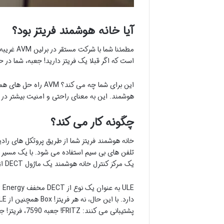
آیا خانه هوشمند فریتز بود؟
مطمئنا شما با شرکت
مستقر در برلین AVM
است که اگر قبلا یک فریتز دارید! جعبه، شما در 
این برای شما چه می کند؟ AVM راه حل های همه کاره ای را برای مناطق مختلف خانه هوشمند شما ارائه می دهد، از جمله نه تنها منبع تغذیه،
هوشمند. این به معنای راحتی و امنیت بیشتر در 
چگونه کار می کند؟
یک مرکز کنترل خانه هوشمند یک ماژول DECT از قبل یکپارچه شده است. این مورد در مورد اکثریت فریتز صدق نمی کند! جعبه هایی که از قبل در دسترس هستند.
پشتیبانی می کنند: FRITZ! جعبه 7590، فریتز! جعبه 7530، فریتز! جعبه 7490، فریتز! جعبه 7580 و 6590 کابل.