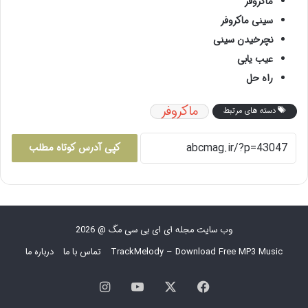
ماکروفر
سینی ماکروفر
نچرخیدن سینی
عیب یابی
راه حل
ماکروفر
دسته های مرتبط
کپی آدرس کوتاه مطلب
وب سایت مجله ای ای بی سی مگ @ 2026
TrackMelody – Download Free MP3 Music
تماس با ما
درباره ما
فیس
X
یوتیوب
اینستاگرام