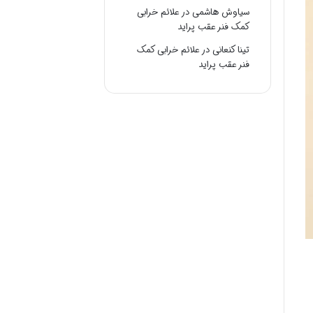
سیاوش هاشمی
در
علائم خرابی
کمک فنر عقب پراید
تینا کنعانی
در
علائم خرابی کمک
فنر عقب پراید