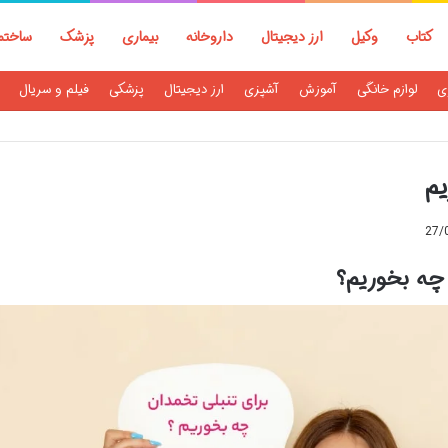
کتاب
وکیل
ارز دیجیتال
داروخانه
بیماری
پزشک
ساختم
ی
لوازم خانگی
آموزش
آشپزی
ارز دیجیتال
پزشکی
فیلم و سریال
یم
27/
چه بخوریم؟