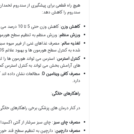
هیچ راه قطعی برای پیشگیری از سندروم تخمدان پ
سندروم را کاهش دهد:
کاهش وزن
: کاهش وزن حتی 5 تا 10 درصد می تواند به طور قابل توجهی علائم PCOS را بهبود بخشد.
ورزش منظم
: ورزش منظم به تنظیم سطح هورمو
تغذیه سالم
: مصرف غذاهای غنی از فیبر میوه سب
شده به کنترل سطح هورمون ها و بهبود علائم PCOS کمک می کنند.
کنترل استرس
های آرامش بخش می تواند به کنترل استرس کم
مصرف کافی ویتامین D
دارد.
راهکارهای خانگی
:
در کنار درمان های پزشکی برخی راهکارهای خانگی می توانن
مصرف چای سبز
: چای سبز سرشار از آنتی اکسی
مصرف دارچین
: دارچین به تنظیم سطح قند خون