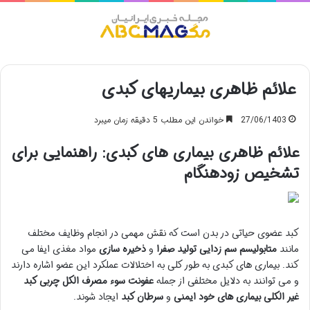
منو
علائم ظاهری بیماریهای کبدی
27/06/1403
خواندن این مطلب 5 دقیقه زمان میبرد
علائم ظاهری بیماری های کبدی: راهنمایی برای
تشخیص زودهنگام
کبد عضوی حیاتی در بدن است که نقش مهمی در انجام وظایف مختلف
مانند
متابولیسم
سم زدایی
تولید صفرا
و
ذخیره سازی
مواد مغذی ایفا می
کند. بیماری های کبدی به طور کلی به اختلالات عملکرد این عضو اشاره دارند
و می توانند به دلایل مختلفی از جمله
عفونت
سوء مصرف الکل
چربی کبد
غیر الکلی
بیماری های خود ایمنی
و
سرطان کبد
ایجاد شوند.