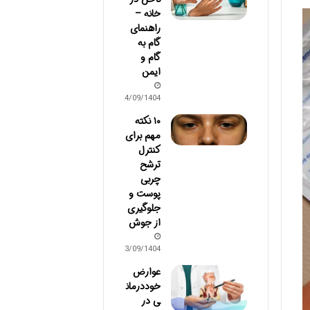
خانه –
راهنمای
گام به
گام و
ایمن
24/09/1404
۱۰ نکته
مهم برای
کنترل
ترشح
چربی
پوست و
جلوگیری
از جوش
03/09/1404
عوارض
خوددرمان
ی در