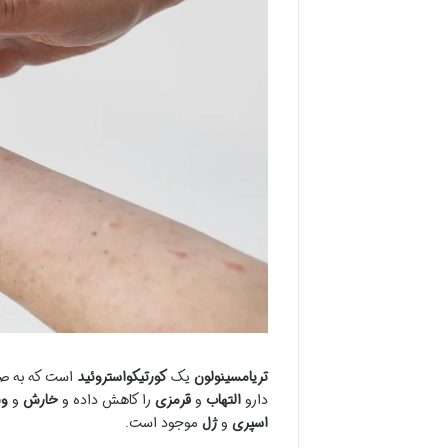
تریامسینولون
یک
کورتیکواستروئید
است که به صو
دارو
التهاب
و
قرمزی
را کاهش داده و
خارش
و
ور
اسپری
و
ژل
موجود است.