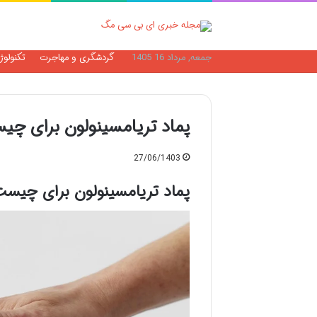
جمعه, مرداد 16 1405
گردشگری و مهاجرت
تکنولوژ
پماد تریامسینولون برای چ
27/06/1403
پماد تریامسینولون برای چیس