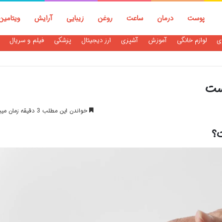
پوست
درمان
ساعت
روغن
زیبایی
آرایش
ویتامین
ی
لوازم خانگی
آموزش
آشپزی
ارز دیجیتال
پزشکی
فیلم و سریال
یست
خواندن این مطلب 3 دقیقه زمان میبرد
ت؟