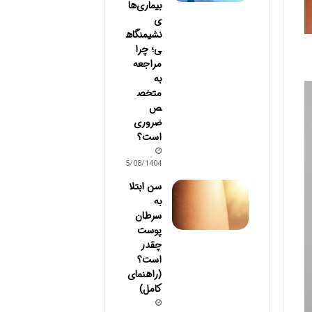
بیماری‌ها
ی
نشیمنگاه
ی؛ چرا
مراجعه
به
متخص
ص
ضروری
است؟
25/08/1404
سن ابتلا
به
سرطان
پوست
چقدر
است؟
(راهنمای
کامل)