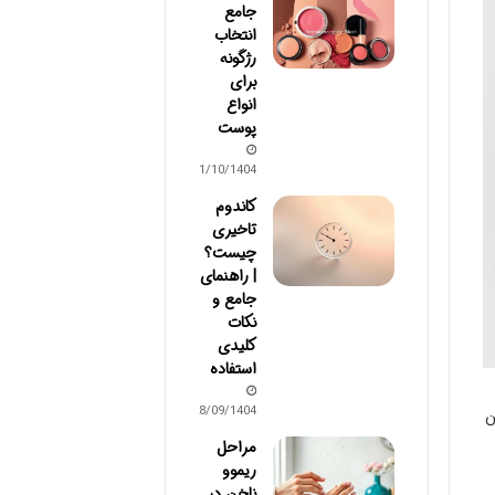
جامع
انتخاب
رژگونه
برای
انواع
پوست
01/10/1404
کاندوم
تاخیری
چیست؟
| راهنمای
جامع و
نکات
کلیدی
استفاده
28/09/1404
ن
مراحل
ریموو
ناخن در