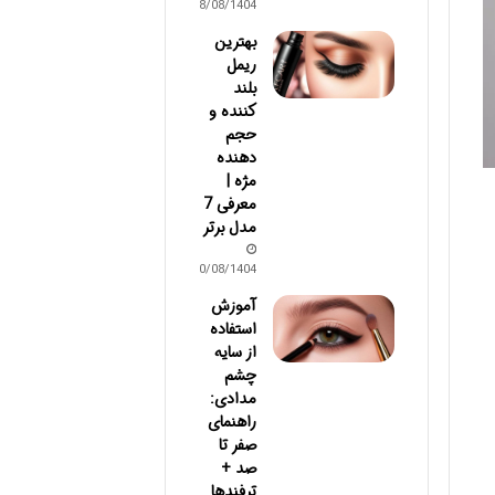
18/08/1404
بهترین
ریمل
بلند
کننده و
حجم
دهنده
مژه |
معرفی 7
مدل برتر
10/08/1404
آموزش
استفاده
از سایه
چشم
مدادی:
راهنمای
صفر تا
صد +
ترفندها