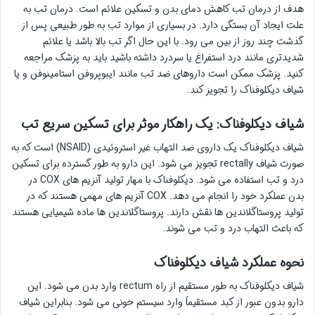
هدف از درمان تب کاهش دمای بدن و تسکین علائم است. درمان تب به
علت ایجاد آن بستگی دارد. در بسیاری از موارد تب به طور طبیعی پس از
گذشت چند روز از بین می رود. با این حال اگر تب بالا باشد یا علائم
شدیدتری مانند درد استفراغ یا سردرد داشته باشید باید به پزشک مراجعه
کنید. پزشک ممکن است داروهای ضد تب مانند ایبوپروفن استامینوفن و یا
شیاف دیکلوفناک را تجویز کند.
شیاف دیکلوفناک: یک راهکار موثر برای تسکین سریع تب
شیاف دیکلوفناک یک داروی ضد التهاب غیر استروئیدی (NSAID) است که به
صورت شیاف rectally تجویز می شود. این دارو به طور گسترده برای تسکین
درد و تب استفاده می شود. دیکلوفناک با مهار تولید آنزیم های COX در
بدن عملکرد خود را انجام می دهد. COX آنزیم های مهمی هستند که در
تولید پروستاگلاندین ها نقش دارند. پروستاگلاندین ها ماده شیمیایی هستند
که باعث التهاب درد و تب می شوند.
نحوه عملکرد شیاف دیکلوفناک
شیاف دیکلوفناک به طور مستقیم از راه rectum وارد بدن می شود. این
دارو بدون عبور از کبد مستقیماً وارد سیستم خونی می شود. بنابراین شیاف