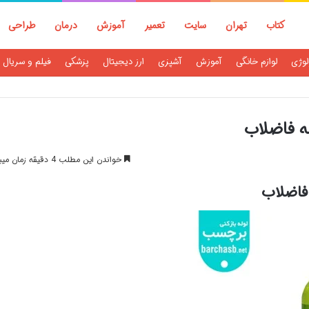
کتاب
تهران
سایت
تعمیر
آموزش
درمان
طراحی
لوژی
لوازم خانگی
آموزش
آشپزی
ارز دیجیتال
پزشکی
فیلم و سریال
له فاضلاب
خواندن این مطلب 4 دقیقه زمان میبرد
 فاضلاب