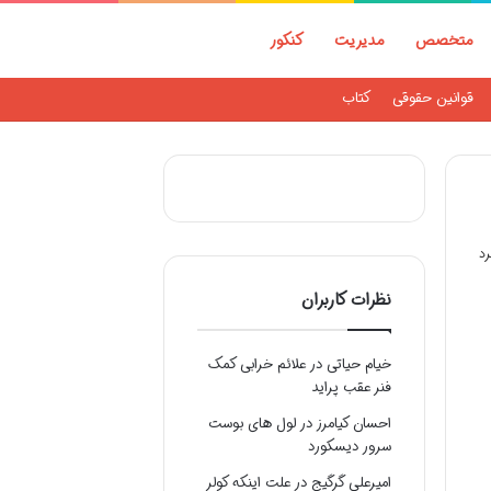
متخصص
مدیریت
کنکور
قوانین حقوقی
کتاب
نظرات کاربران
خیام حیاتی
در
علائم خرابی کمک
فنر عقب پراید
احسان کیامرز
در
لول های بوست
سرور دیسکورد
امیرعلی گرگیج
در
علت اینکه کولر