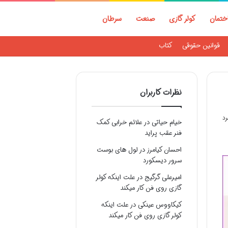
ختمان
کولر گازی
صنعت
سرطان
قوانین حقوقی
کتاب
نظرات کاربران
خیام حیاتی
در
علائم خرابی کمک
فنر عقب پراید
احسان کیامرز
در
لول های بوست
سرور دیسکورد
امیرعلی گرگیج
در
علت اینکه کولر
گازی روی فن کار میکند
کیکاووس عینکی
در
علت اینکه
کولر گازی روی فن کار میکند