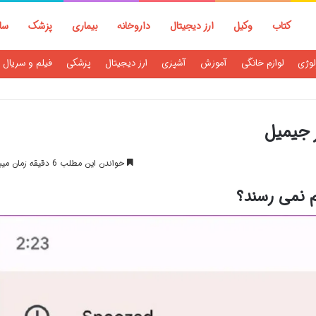
کتاب
وکیل
ارز دیجیتال
داروخانه
بیماری
پزشک
سا
لوژی
لوازم خانگی
آموزش
آشپزی
ارز دیجیتال
پزشکی
فیلم و سریال
 جیمیل
خواندن این مطلب 6 دقیقه زمان میبرد
م نمی رسند؟