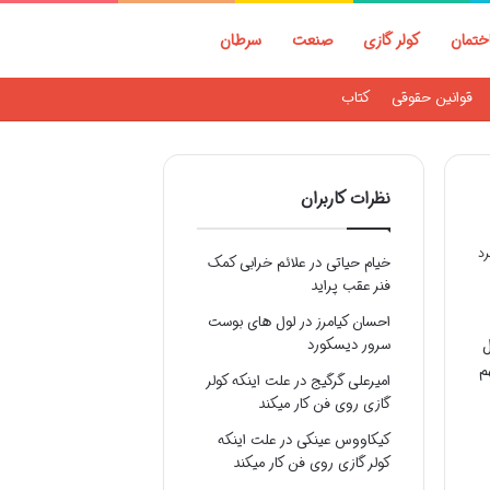
ختمان
کولر گازی
صنعت
سرطان
قوانین حقوقی
کتاب
نظرات کاربران
خیام حیاتی
در
علائم خرابی کمک
فنر عقب پراید
احسان کیامرز
در
لول های بوست
ل
سرور دیسکورد
م
امیرعلی گرگیج
در
علت اینکه کولر
گازی روی فن کار میکند
کیکاووس عینکی
در
علت اینکه
کولر گازی روی فن کار میکند