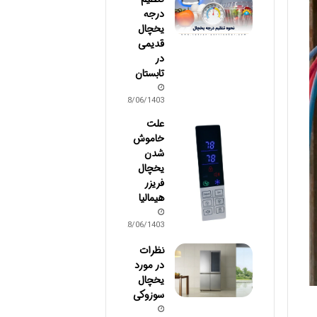
درجه
یخچال
قدیمی
در
تابستان
28/06/1403
علت
خاموش
شدن
یخچال
فریزر
هیمالیا
28/06/1403
نظرات
در مورد
یخچال
سوزوکی