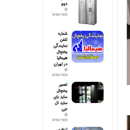
دوو
29/06/1403
شماره
تلفن
نمایندگی
یخچال
هیمالیا
در تهران
28/06/1403
تعمیر
یخچال
ساید بای
ساید ال
جی
28/06/1403
تنظیم