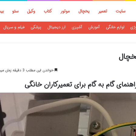
سایت
تعمیر
یخچال
موتور
کتاب
وکیل
سئو
بی
وژی
لوازم خانگی
آموزش
آشپزی
ارز دیجیتال
پزشکی
فیلم و سریال
خچال
خواندن این مطلب 3 دقیقه زمان میبرد
نمای گام به گام برای تعمیرکاران خانگی