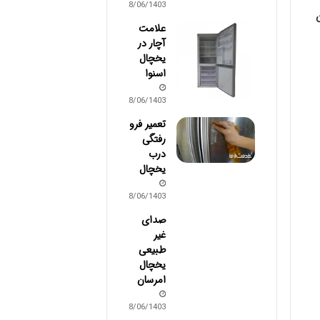
28/06/1403
علامت
آچار در
یخچال
اسنوا
28/06/1403
تعمیر فرو
رفتگی
درب
یخچال
28/06/1403
صدای
غیر
طبیعی
یخچال
امرسان
28/06/1403