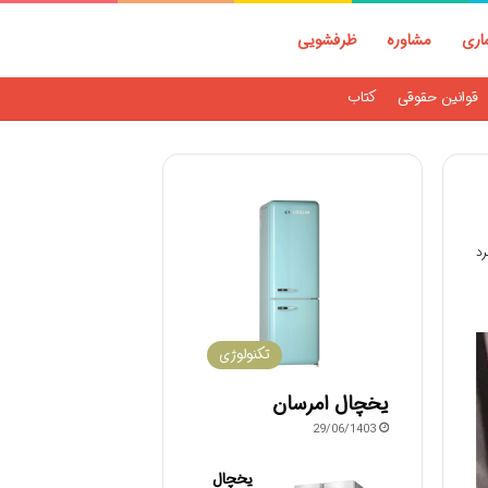
ماری
مشاوره
ظرفشویی
قوانین حقوقی
کتاب
تکنولوژی
یخچال امرسان
29/06/1403
یخچال