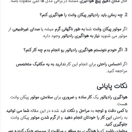
حال
مکان دقیق پیچ هواگیری
ممکنه در برخی مدل ها کمی متفاوت باشه.
2. چه زمانی باید رادیاتور پیکان وانت را هواگیری کنم؟
اگر
موتور پیکان وانت
شما
به طور ناگهانی گرم
میشه یا
صدای غیرطبیعی
از
موتور می شنوید
نیاز به هواگیری رادیاتور
وجود داره.
3. اگر خودم نتونستم هواگیری رادیاتور رو انجام بدم
چه کار کنم؟
اگر
احساس راحتی
برای انجام این کار
ندارید
به یه مکانیک متخصص
مراجعه کنید.
نکات پایانی
هواگیری رادیاتور
یک
کار ساده
و
ضروری
برای
سلامتی موتور
پیکان وانت
هست.
با کمی دقت و توجه
به
مراحل
و
نکات
قید شده در این مقاله
شما می توانید
به راحتی
این کار را خودتان انجام دهید
و
از گرم شدن موتور
پیکان وانت
جلوگیری کنید
.
مطمئن باشید
که
با هواگیری به موقع
و
مراقبت از سیستم خنک کننده
عمر