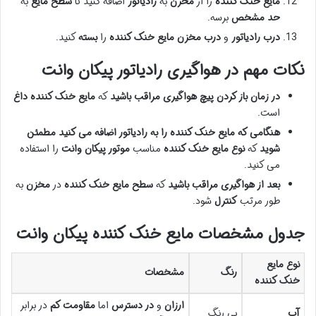
مایع خنک کننده
را از
مخزن
به
رادیاتور
اضافه کنید تا
سطح مایع
به
حد مشخص
برسه.
درب رادیاتور
و
درب مخزن مایع خنک کننده
را
بسته
کنید.
نکات مهم در هواگیری رادیاتور پیکان وانت
در زمان باز کردن پیچ هواگیری
مراقب باشید
که
مایع خنک کننده داغ
است.
هنگامی که مایع خنک کننده را به رادیاتور اضافه می کنید
مطمئن
شوید
که
نوع مایع خنک کننده
مناسب
موتور پیکان وانت
را استفاده
می کنید.
بعد از هواگیری
مراقب باشید
که
سطح مایع خنک کننده
در
مخزن
به
طور مرتب
کنترل
شود.
جدول مشخصات مایع خنک کننده پیکان وانت
نوع مایع
رنگ
مشخصات
خنک کننده
ارزان
و
در دسترس
اما
مقاومت کم
در برابر
آب
بی رنگ