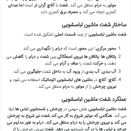
موتور
به
درام
منتقل می کند.
شفت
با
کلاچ
گران تر
است
اما
صدای
کمتری ایجاد می کند و
مصرف برق
کمتری دارد.
ساختار شفت ماشین لباسشویی
شفت ماشین لباسشویی
از چند
قسمت اصلی
تشکیل شده است:
محور مرکزی:
این
محور
است که
درام
را
نگهداری
می کند.
یاتاقان ها:
یاتاقان ها
نیروی اصطکاکی
بین
شفت
و
درام
را
کاهش
می
دهند و
حرکت
شفت را
صاف
و
آرام
می کنند.
آب بندی:
آب بندی
از
ورود آب
به
داخل
شفت
جلوگیری
می کند.
کلاچ:
کلاچ
در
ماشین های لباسشویی اتوماتیک
استفاده می شود و
نیروی چرخش
را از
موتور
به
درام
منتقل می کند.
عملکرد شفت ماشین لباسشویی
شفت ماشین لباسشویی
نقش مهمی در
چرخش
و
شستشوی لباس ها
ایفا
می کند.
هنگامی که موتور شروع به کار می کند شفت نیز شروع به چرخش
می کند و نیروی چرخش را به درام منتقل می کند. درام به طور مداوم می
چرخد و لباس ها را در آب
شستشو
می دهد. شفت
نیروی چرخش
را از