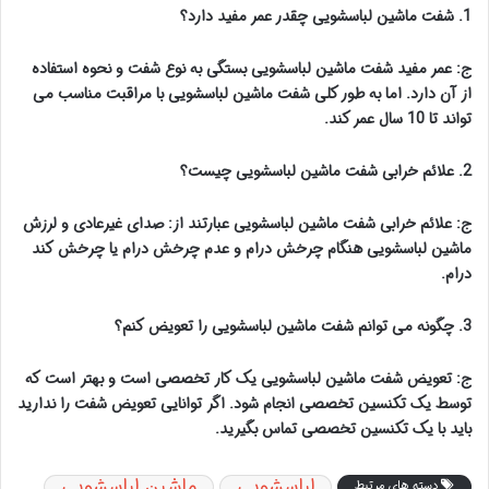
1. شفت ماشین لباسشویی چقدر عمر مفید دارد؟
ج:
عمر مفید
شفت ماشین لباسشویی
بستگی
به
نوع
شفت
و
نحوه
استفاده
از
آن
دارد.
اما
به طور کلی
شفت ماشین لباسشویی
با مراقبت مناسب
می
تواند
تا 10 سال عمر کند.
2. علائم خرابی شفت ماشین لباسشویی چیست؟
ج:
علائم خرابی شفت ماشین لباسشویی
عبارتند از:
صدای
غیرعادی
و
لرزش
ماشین لباسشویی
هنگام
چرخش
درام
و
عدم
چرخش
درام
یا
چرخش
کند
درام.
3.
چگونه
می توانم
شفت
ماشین لباسشویی
را
تعویض
کنم؟
ج:
تعویض
شفت
ماشین لباسشویی
یک
کار
تخصصی
است
و
بهتر
است
که
توسط
یک
تکنسین
تخصصی
انجام
شود.
اگر
توانایی
تعویض
شفت
را
ندارید
باید
با
یک
تکنسین
تخصصی
تماس
بگیرید.
لباسشویی
ماشین لباسشویی
دسته های مرتبط