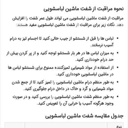
نحوه مراقبت از شفت ماشین لباسشویی
مراقبت از شفت ماشین لباسشویی
می تواند
طول عمر
شفت
را
افزایش
دهد.
نکات
زیر
برای
مراقبت
از
شفت
ماشین لباسشویی
مفید
هستند:
لباس ها را
قبل از شستشو
از جیب
خالی کنید
تا
اجسام
تیز
به
درام
آسیب نرسانند.
به
میزان
لباس ها
در
هر
بار
شستشو
توجه
کنید
و
از
پر
کردن
بیش از
حد
درام
خودداری
کنید.
از
استفاده
از
مواد شیمیایی
تمیزکننده
ممنوع
برای
شستشو
لباس ها
در
ماشین لباسشویی
خودداری
کنید.
به
طور
منظم
درام
ماشین لباسشویی
را
تمیز
کنید
تا
از
جمع شدن
مواد
شیمیایی
و
گرد
و
خاک
در
داخل
درام
جلوگیری
کنید.
به
طور
منظم
شفت
ماشین لباسشویی
را
بررسی
کنید
و
در
صورت
وجود
هرگونه
آسیب
یا
خرابی
آن
را
تعویض
کنید.
جدول مقایسه شفت ماشین لباسشویی
نوع