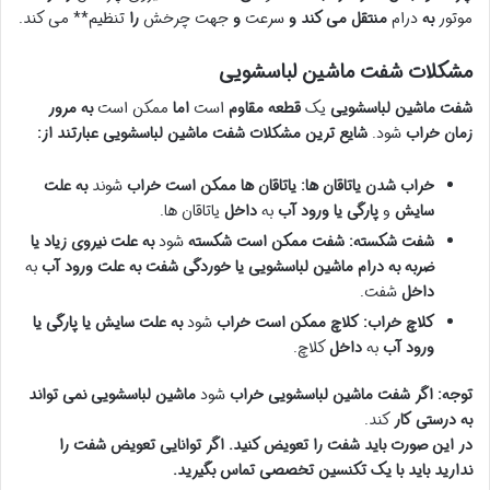
موتور
به
درام
منتقل می کند و
سرعت
و
جهت چرخش
را
تنظیم** می کند.
مشکلات شفت ماشین لباسشویی
شفت ماشین لباسشویی
یک
قطعه
مقاوم
است
اما
ممکن است
به مرور
زمان
خراب
شود.
شایع ترین
مشکلات
شفت
ماشین لباسشویی
عبارتند از:
خراب شدن یاتاقان ها:
یاتاقان ها
ممکن است
خراب
شوند
به
علت
سایش
و
پارگی
یا
ورود آب
به
داخل
یاتاقان ها.
شفت شکسته:
شفت
ممکن است
شکسته
شود
به
علت
نیروی زیاد
یا
ضربه
به
درام
ماشین لباسشویی
یا
خوردگی
شفت
به
علت
ورود آب
به
داخل
شفت.
کلاچ خراب:
کلاچ
ممکن است
خراب
شود
به
علت
سایش
یا
پارگی
یا
ورود آب
به
داخل
کلاچ.
توجه:
اگر
شفت ماشین لباسشویی
خراب
شود
ماشین لباسشویی
نمی تواند
به درستی
کار
کند.
در
این
صورت
باید
شفت را تعویض کنید.
اگر
توانایی
تعویض
شفت
را
ندارید
باید
با
یک
تکنسین
تخصصی
تماس
بگیرید.