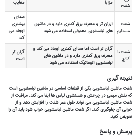
مزایا
معایب
شفت
صدای
شفت
ارزان تر
و
مصرف برق
کمتری
دارد
و
در
ماشین
بیشتری
مستقیم
های لباسشویی
معمولی
استفاده
می شود
ایجاد
می
کند
گران تر
است
اما
صدای
کمتری
ایجاد
می کند
و
شفت با
گران تر
مصرف برق
کمتری
دارد
و
در
ماشین های
کلاچ
است
لباسشویی
اتوماتیک
استفاده
می شود
نتیجه گیری
شفت ماشین لباسشویی
یکی
از
قطعات اساسی
در
ماشین لباسشویی
است
که
نقش
مهمی
در
چرخش
و
شستشوی لباس ها
ایفا
می کند.
مراقبت از
شفت ماشین لباسشویی
می تواند
طول عمر
شفت
را
افزایش
دهد
و
از
خرابی
آن
جلوگیری
کند.
اگر
شفت ماشین لباسشویی
خراب
شود
باید
آن
را
تعویض
کنید.
پرسش و پاسخ