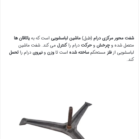
شفت
محور مرکزی
درام
(طبل)
ماشین لباسشویی
است که به
یاتاقان ها
متصل شده و
چرخش
و
حرکت
درام را
کنترل
می کند. شفت ماشین
لباسشویی از
فلز
مستحکم
ساخته شده
است تا
وزن
و
نیروی
درام را
تحمل
کند.