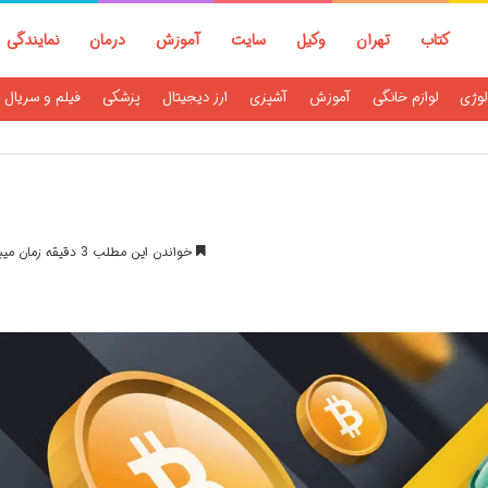
کتاب
تهران
وکیل
سایت
آموزش
درمان
نمایندگی
لوژی
لوازم خانگی
آموزش
آشپزی
ارز دیجیتال
پزشکی
فیلم و سریال
خواندن این مطلب 3 دقیقه زمان میبرد