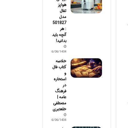
هواپز
تفال
مدل
501827
: هر
آنچه باید
بدانید!
26/06/1404
خلاصه
کتاب فال
و
استخاره
در
فرهنگ
عامه |
مصطفی
خلعتبری
26/06/1404