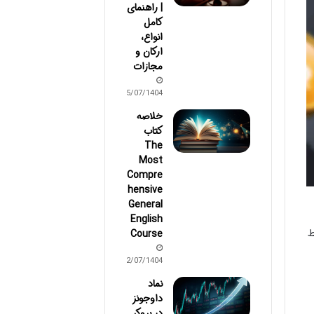
| راهنمای
کامل
انواع،
ارکان و
مجازات
15/07/1404
خلاصه
کتاب
The
Most
Compre
hensive
General
English
ط
Course
12/07/1404
نماد
داوجونز
در بروکر