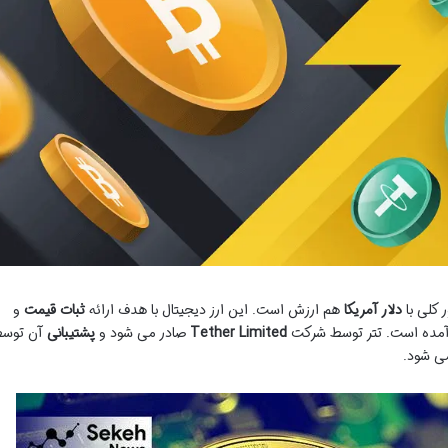
 کلی با
دلار آمریکا
هم ارزش است. این ارز دیجیتال با هدف ارائه
ثبات قیمت
و
د آمده است. تتر توسط شرکت
Tether Limited
صادر می شود و
پشتیبانی
آن توس
می شود.