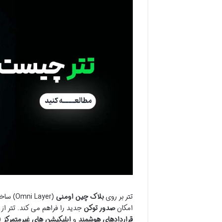
تتر بر روی
بلاک چین
اومنی
(Omni Layer) ساخته شده است. این بلوک چین یک
امکان
صدور توکن
جدید را فراهم می کند. تتر از
قراردادهای هوشمند
و
اپلیکیشن های غیرمتمرکز
(dApps) فراهم 