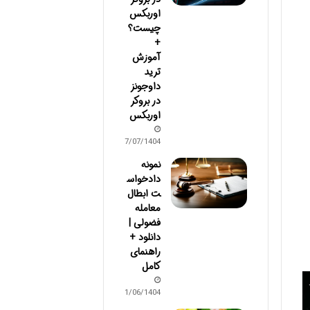
اوربکس
چیست؟
+
آموزش
ترید
داوجونز
در بروکر
اوربکس
07/07/1404
نمونه
دادخواس
ت ابطال
معامله
فضولی |
دانلود +
راهنمای
کامل
31/06/1404