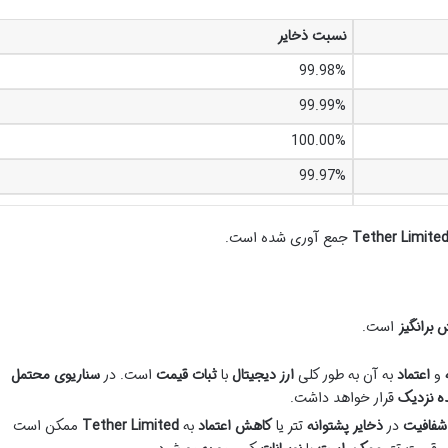
نسبت ذخایر
99.98%
99.99%
100.00%
99.97%
جمع آوری شده است.
 برانگیز
است.
و
اعتماد
به آن به طور کلی
ارز دیجیتال
با
ثبات قیمت
است. در
سناریوی محتمل
ده نزدیک
قرار خواهد داشت.
 شفافیت
در
ذخایر پشتوانه
تتر یا
کاهش اعتماد
به
Tether Limited
ممکن است