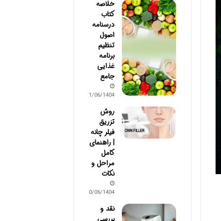
خلاصه
کتاب
درسنامه
اصول
تنظیم
برنامه
غذایی
جامع
31/06/1404
روش
تزریق
فیلر چانه
| راهنمای
کامل
مراحل و
نکات
30/06/1404
نقد و
بررسی