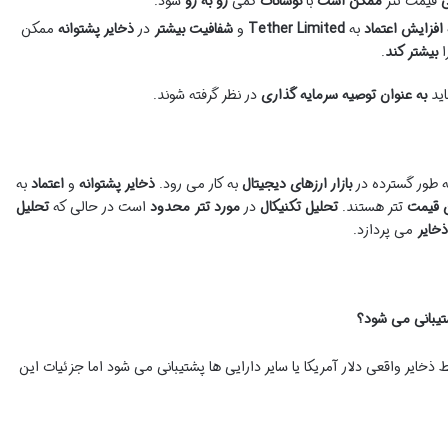
ی
قیمت تتر
ممکن است
با
نوسانات
کمی
رو به رو
شود.
افزایش اعتماد
به
Tether Limited
و
شفافیت بیشتر
در
ذخایر پشتوانه
ممکن
ا
بیشتر کند
.
اید
به عنوان توصیه سرمایه گذاری
در نظر گرفته شوند.
 طور گسترده در
بازار ارزهای دیجیتال
به کار می رود.
ذخایر پشتوانه
و
اعتماد
به
 قیمت
تتر هستند.
تحلیل تکنیکال
در
مورد تتر
محدود
است در حالی که
تحلیل
ذخایر
می پردازد.
که تتر توسط ذخایر واقعی دلار آمریکا یا سایر دارایی ها پشتیبانی می شود اما جزئیات این