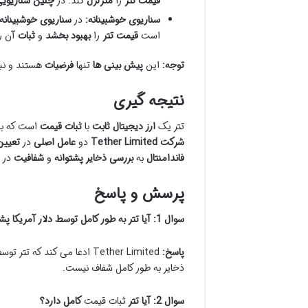
قیمت تتر
را
متزلزل
کند. در
چنین سناریوی
سناریوی خوشبینانه:
در
سناریوی خوشبینانه
است
قیمت تتر
را
بهبود بخشد
و
ثبات
آن ر
توجه:
این
پیش بینی ها
تنها
فرضیات
هستند و نب
نتیجه گیری
تتر یک
ارز دیجیتال ثابت
با
ثبات قیمت
است که به
شرکت Tether Limited
دو
عامل اصلی
در
تعیین
فاندامنتال
به
بررسی ذخایر پشتوانه
و
شفافیت
در
پرسش و پاسخ
سوال 1: آیا تتر به طور کامل توسط دلار آمریکا پشتیبانی می شود؟
پاسخ:
Tether Limited ادعا می کند 
ذخایر به طور کامل شفاف نیست.
سوال 2: آیا تتر
ثبات قیمت
کامل دارد؟