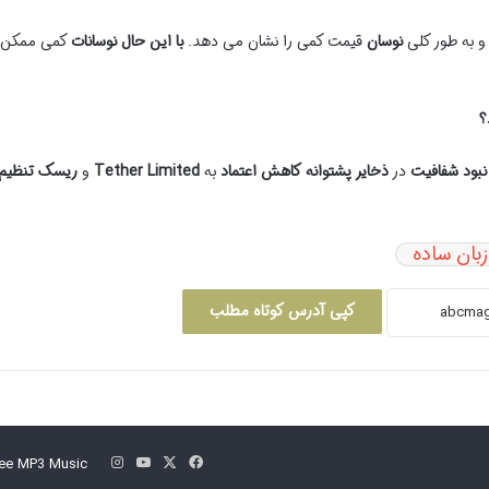
 به طور کلی
نوسان
قیمت کمی را نشان می دهد.
با این حال
نوسانات
کمی ممکن
؟
نبود شفافیت
در
ذخایر پشتوانه
کاهش اعتماد
به
Tether Limited
و
ریسک
تنظیم
زبان ساده
کپی آدرس کوتاه مطلب
فیس
X
یوتیوب
اینستاگرام
ee MP3 Music
بوک