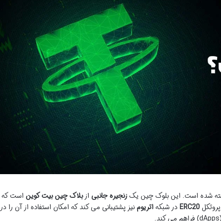
زنجیره جانبی
از
بلاک چین بیت کوین
است که
 پروتکل
ERC20
در شبکه
اتریوم
نیز پشتیبانی می کند که امکان استفاده از آن را در
می کند.