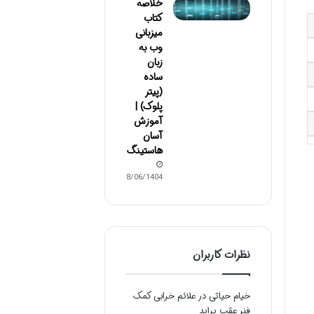
خلاصه
کتاب
میزبانی
وب به
زبان
ساده
(پیتر
پلوک) |
آموزش
آسان
هاستینگ
18/06/1404
نظرات کاربران
خیام حیاتی
در
علائم خرابی کمک
فنر عقب پراید