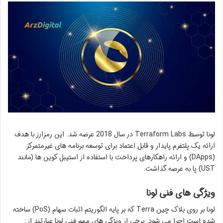
لونا توسط Terraform Labs در سال 2018 عرضه شد. این رمزارز با هدف
ارائه یک پلتفرم پایدار و قابل اعتماد برای توسعه برنامه های غیرمتمرکز
(DApps) و ارائه راهکارهای پرداخت با استفاده از استیبل کوین ها (مانند
UST) پا به عرصه گذاشت.
ویژگی های فنی لونا
لونا بر روی بلاک چین Terra که بر پایه الگوریتم اثبات سهام (PoS) ساخته
شده است اجرا می شود. برخی از ویژگی های مهم فنی لونا عبارتند از: