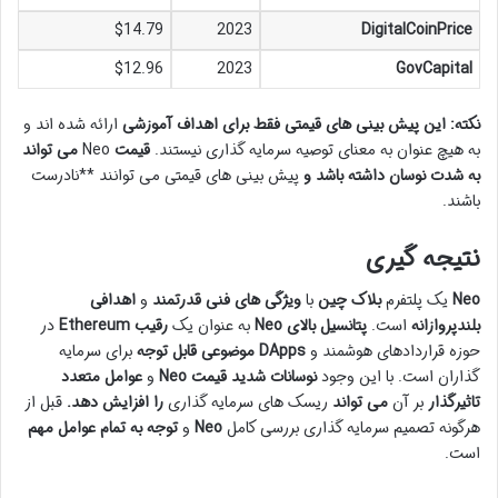
$14.79
2023
DigitalCoinPrice
$12.96
2023
GovCapital
نکته:
این پیش بینی های قیمتی
فقط برای اهداف آموزشی
ارائه شده اند و
به هیچ عنوان به معنای توصیه سرمایه گذاری نیستند.
قیمت
Neo
می تواند
به شدت نوسان داشته باشد و
پیش بینی های قیمتی
می توانند **نادرست
باشند.
نتیجه گیری
Neo
یک پلتفرم
بلاک چین
با
ویژگی های فنی قدرتمند
و
اهدافی
بلندپروازانه
است.
پتانسیل بالای
Neo
به عنوان یک
رقیب
Ethereum
در
حوزه قراردادهای هوشمند و
DApps
موضوعی قابل توجه
برای سرمایه
گذاران است. با این وجود
نوسانات شدید قیمت Neo
و
عوامل متعدد
تاثیرگذار
بر آن
می تواند
ریسک های سرمایه گذاری
را افزایش دهد.
قبل از
هرگونه تصمیم
سرمایه گذاری
بررسی کامل
Neo
و
توجه به تمام عوامل
مهم
است.