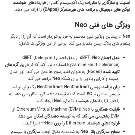
امنیت و سازگاری با مقررات
یک اکوسیستم کامل از
قراردادهای هوشمند
توکن های دیجیتال
و
برنامه های غیرمتمرکز (DApps)
را ارائه می دهد.
ویژگی های فنی Neo
Neo
از چندین ویژگی فنی منحصر به فرد برخوردار است که آن را از دیگر
پلتفرم های بلاک چین متمایز می کند. برخی از این ویژگی ها شامل:
مدل اجماع dBFT
Neo
:
از مدل اجماع
(Delegated
dBFT
Byzantine Fault Tolerance) استفاده می کند که از طریق
گره های
تایید شده
(Nodes) به عنوان اعتبارسنج ها عمل می کند. این مدل
امنیت و کارایی بالایی را برای شبکه
Neo
فراهم می کند.
زبان برنامه نویسی NeoContract
NeoContract
:
یک زبان برنامه
نویسی مبتنی بر
C#
است که به توسعه دهندگان امکان می دهد به
راحتی قراردادهای هوشمند را برای
Neo
ایجاد کنند.
قابلیت همکاری با
Neo
:
Ethereum Virtual Machine (EVM)
از
EVM
پشتیبانی می کند که به توسعه دهندگان امکان می دهد
قراردادهای هوشمند
Ethereum
را روی
Neo** اجرا کنند.
سطح سازگاری بالا
:
Neo
به شدت به دنبال ایجاد
سازگاری
با سیستم