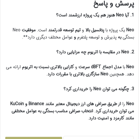
پرسش و پاسخ
1. آیا Neo هنوز هم یک پروژه ارزشمند است؟
Neo
یک پروژه با
پتانسیل بالا
و
تیم توسعه قدرتمند
است.
موفقیت
Neo
بستگی
به
پذیرش و توسعه
پلتفرم
و
عوامل
مختلف
دیگری
دارد**.
2. Neo در مقایسه با اتریوم چه مزایایی دارد؟
Neo
با
مدل اجماع dBFT
سرعت
و
کارایی
بالاتری
نسبت به اتریوم
ارائه می
دهد. همچنین
Neo
سازگاری
بالاتری
با مقررات
دارد
.
3. چگونه می توان Neo را خریداری کرد؟
Neo
را
از طریق صرافی های ارز دیجیتال
معتبر
مانند
Binance
و
KuCoin
می توان خریداری کرد
.
انتخاب
صرافی
مناسب
بستگی
به عوامل مختلفی
مانند
کارمزد
و
امنیت
دارد
.