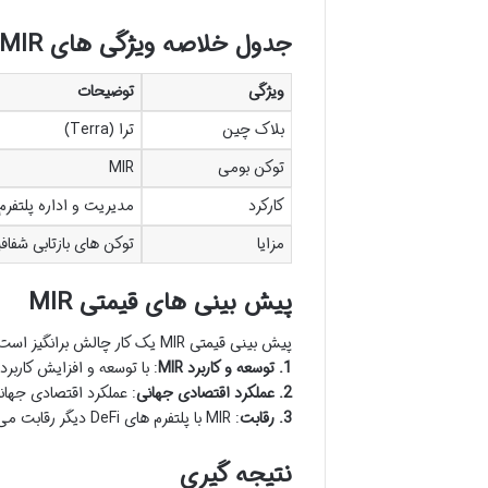
جدول خلاصه ویژگی های MIR
ویژگی
توضیحات
بلاک چین
ترا (Terra)
توکن بومی
MIR
کارکرد
مدیریت و اداره پلتفرم IR
مزایا
توکن های بازتابی شفا
پیش بینی های قیمتی MIR
پیش بینی قیمتی MIR یک کار چالش برانگیز است و در صنعت ارز رمزنگاری هر پیش بینی با خطرات بالایی همراه است.
1. توسعه و کاربرد MIR
: با توسعه و افزایش کاربرد MIR در صنعت DeFi می توان انتظار داشت که قیمت آن افزایش یاب
2. عملکرد اقتصادی جهانی
: عملکرد اقتصادی جهانی و ترن
3. رقابت
: MIR با پلتفرم های DeFi دیگر رقابت می کند و عملکرد این رقبا نیز می تواند بر قیمت MIR اثر بگذارد.
نتیجه گیری