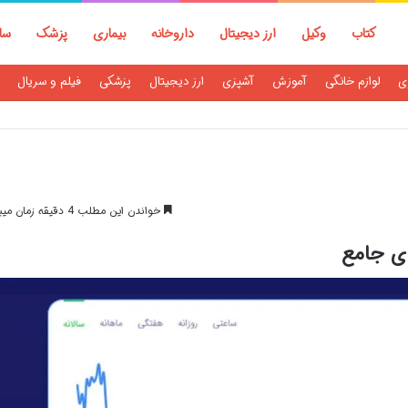
کتاب
وکیل
ارز دیجیتال
داروخانه
بیماری
پزشک
سا
ی
لوازم خانگی
آموزش
آشپزی
ارز دیجیتال
پزشکی
فیلم و سریال
خواندن این مطلب 4 دقیقه زمان میبرد
ای جامع