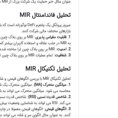
عنوان مثال خبر حمایت یک شرکت بزرگ از MIR می تواند بر قیمت آن اثر مثبت بگذارد.
تحلیل فاندامنتال MIR
میرور پروتکل یک پلتفرم i
بازارهای مختلف مالی شرکت کنند.
1. قابلیت مقیاس پذیری
: MIR بر روی بلاک 
به MIR در جلب علاقه و استفاده کاربران بیشتر کمک کند.
2. امنیت
: MIR بر روی بلاک چین ترا ساخته شده است که با استفاده از الگوریتم اثبات سهام (PoS) امنیت بالایی را ارائه می دهد.
3. شفافیت
: تمام عملیات MIR بر روی بلاک چین ترا ثبت می شود و به طور عمومی قابل دسترسی است.
تحلیل تکنیکال MIR
تحلیل تکنیکال MIR با بررسی الگوهای قیمتی و شاخص های تکنیکال در چارت قیمتی MIR انجام می شود.
1. میانگین متحرک (MA)
: میانگین متحرک یک ش
محاسبه می شود. میانگین متحرک می تواند به شناسایی
2. شاخص قدرت نسبی (RSI)
: شاخص قدرت نسبی 
می کند. RSI می تواند به شناسایی وضعیت بیش خرید (Overbought) و بیش فروش (Oversold) در چارت قیمتی MIR کمک کند.
3. الگوهای قیمتی
کنند. به عنوان مثال الگوی سر و شانه می تواند نش