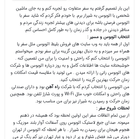
این بار تصمیم گرفتم یه سفر متفاوت رو تجربه کنم و به جای ماشین
شخصی با اتوبوس به شیراز برم. با خودم فکر کردم که شاید سفر با
اتوبوس فرصتی باشه برای دیدنی های بیشتر تجربه زندگی مردم و
مناظر دیدنی در جاده و گذر زمان را به طور کامل احساس کنم.
انتخاب اتوبوس و مسیر :
اول از همه باید به وب سایت های فروش بلیط اتوبوس مثل سفر یا
همراه سر میزدم و به دنبال بهترین گزینه برای سفر بودم. میخواستم
اتوبوسی را انتخاب کنم که راحتی و امنیت را برای من تضمین کنه .
خوشبختانه سایت ها اطلاعات کامل و به روز درباره اتوبوس ها و شرکت
های اتوبوس رانی را ارائه میدن . می تونید با مقایسه قیمت امکانات و
زمان حرکت بهترین گزینه را انتخاب کنید.
من اتوبوسی را انتخاب کردم که با شرکت
راه آهن
بود و دارای صندلی
های راحتی و امکانات خوب مثل Wi-Fi و پورت شارژ تلفن بود. همچنین
زمان حرکت و رسیدن به شیراز نیز برای من مناسب بود.
لحظات شروع سفر :
از بین تمام اتفاقات سفر این اولین لحظه بود که همیشه در ذهنم
میمونه. صدای جیغ لاستیک اتوبوس روی آسفالت آواز بلند موزیک و
هجوم هیجان برای رسیدن به شیراز… با هر لحظه که اتوبوس از تهران
دورتر می شد فضای شلوغ و پر از دود و غبار تهران نیز کم رنگ تر می