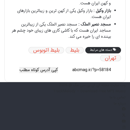
و کهن ایران هست.
بازار وکیل :
بازار وکیل یکی از کهن ترین و زیباترین بازارهای
ایران هست.
مسجد نصیر الملک :
مسجد نصیر الملک یکی از زیباترین
مساجد ایران هست که با کاشی کاری های زیبای خود چشم هر
بیننده ای را خیره می کند.
بلیط
بلیط اتوبوس
دسته های مرتبط
تهران
کپی آدرس کوتاه مطلب
وب سایت مجله ای ای بی سی مگ @ 2026
TrackMelody – Download Free MP3 Music
تماس با ما
درباره ما
فیس
X
بوک
یوتیوب
اینستاگرام