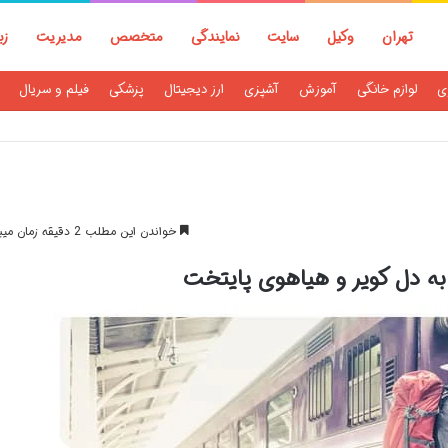
تهران
وکیل
سایت
نمایندگی
متخصص
مدیریت
زب
ی
لوازم خانگی
آموزش
آشپزی
ارز دیجیتال
پزشکی
فیلم و سریال
خواندن این مطلب 2 دقیقه زمان میبرد
به دل کویر و هیاهوی پایتخت