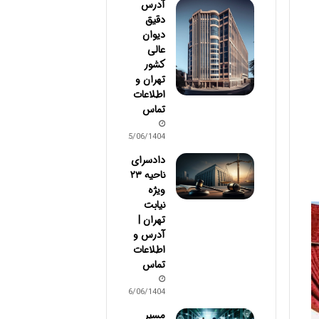
آدرس
دقیق
دیوان
عالی
کشور
تهران و
اطلاعات
تماس
25/06/1404
دادسرای
ناحیه ۲۳
ویژه
نیابت
تهران |
آدرس و
اطلاعات
تماس
16/06/1404
مسیر