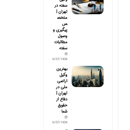
سفته در
تهران |
متخص
ص
پیگیری و
وصول
مطالبات
سفته
06/07/1404
بهترین
وکیل
اراضی
ملی در
تهران |
دفاع از
حقوق
شما
06/07/1404