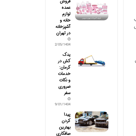
فروش
عمده
لوازم
ب
خانه و
ش
آشپزخانه
در تهران
12/05/1404
یدک
کش در
کرمان:
خدمات
و نکات
ضروری
سفر
19/01/1404
پیدا
کردن
بهترین
صافکاری