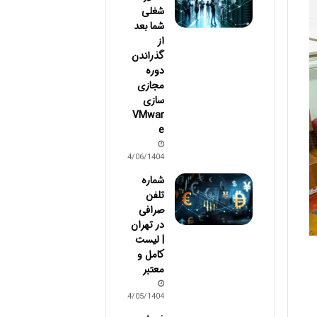
شغلی
شما بعد
از
گذراندن
دوره
مجازی
سازی
VMwar
e
14/06/1404
شماره
تلفن
صرافی
در تهران
| لیست
کامل و
معتبر
24/05/1404