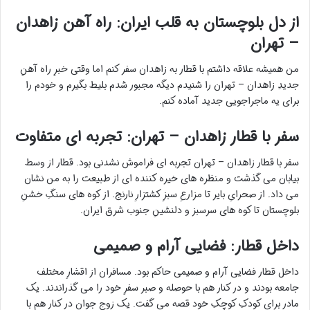
از دل بلوچستان به قلب ایران: راه آهن زاهدان
– تهران
من همیشه علاقه داشتم با قطار به زاهدان سفر کنم اما وقتی خبرِ راه آهنِ
جدیدِ زاهدان – تهران را شنیدم دیگه مجبور شدم بلیط بگیرم و خودم را
برای یه ماجراجویی جدید آماده کنم.
سفر با قطار زاهدان – تهران: تجربه ای متفاوت
سفر با قطار زاهدان – تهران تجربه ای فراموش نشدنی بود. قطار از وسط
بیابان می گذشت و منظره های خیره کننده ای از طبیعت را به من نشان
می داد. از صحرایِ بایر تا مزارعِ سبزِ کشتزارِ نارنج. از کوه های سنگِ خشنِ
بلوچستان تا کوه های سرسبز و دلنشینِ جنوب شرق ایران.
داخل قطار: فضایی آرام و صمیمی
داخل قطار فضایی آرام و صمیمی حاکم بود. مسافران از اقشارِ مختلف
جامعه بودند و در کنار هم با حوصله و صبر سفرِ خود را می گذراندند. یک
مادر برای کودکِ کوچکِ خود قصه می گفت. یک زوج جوان در کنار هم با