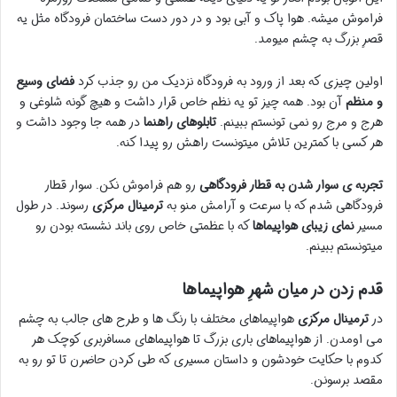
فراموش میشه. هوا پاک و آبی بود و در دور دست ساختمان فرودگاه مثل یه
قصرِ بزرگ به چشم میومد.
اولین چیزی که بعد از ورود به فرودگاه نزدیک من رو جذب کرد
فضای وسیع
و منظم
آن بود. همه چیز تو یه نظم خاص قرار داشت و هیچ گونه شلوغی و
هرج و مرج رو نمی تونستم ببینم.
تابلوهای راهنما
در همه جا وجود داشت و
هر کسی با کمترین تلاش میتونست راهش رو پیدا کنه.
تجربه ی سوار شدن به قطار فرودگاهی
رو هم فراموش نکن. سوار قطار
فرودگاهی شدم که با سرعت و آرامش منو به
ترمینال مرکزی
رسوند. در طول
مسیر
نمای زیبای هواپیماها
که با عظمتی خاص روی باند نشسته بودن رو
میتونستم ببینم.
قدم زدن در میان شهرِ هواپیماها
در
ترمینال مرکزی
هواپیماهای مختلف با رنگ ها و طرح های جالب به چشم
می اومدن. از هواپیماهای باری بزرگ تا هواپیماهای مسافربری کوچک هر
کدوم با حکایت خودشون و داستان مسیری که طی کردن حاضرن تا تو رو به
مقصد برسونن.