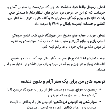
فضای ترمینال واقعا حرف نداشت
. هر چی که میتونست یه سفر رو آسان و
خوشایند کنه تو این جا موجود بود.
سالن های انتظار دلباز
با
صندلی های
راحت
اتاق بازی برای کودکان
رستوران ها و کافه های متنوع
با
غذاهای بین
المللی
و
خدمات اینترنت رایگان
و
Wi-Fi
با سرعت بالا.
فضای خرید با مغازه های متنوع
مثل
فروشگاه های کتاب
لباس
سوغاتی
اسباب بازی
و
لوازم آرایشی
منو به شدت جذب کرد. میتونستم یه هدیه
فراموش نشدنی برای خودم یا عزیزانم تهیه کنم.
صفحه نمایش اطلاعات پرواز
هم یه امکان عالی بود که با دقت و وضوح
اطلاعات پرواز و هر چیزی رو که در مورد پروازم نیاز داشتم تو اختیار من قرار
میداد.
توصیه های من برای یک سفر آرام و بدون دغدغه
رسیدن به موقع
: بهتره دو ساعت قبل از پرواز به فرودگاه برسین تا با
آرامش تمامی مراحل رو انجام بدین.
سوار شدن به اتوبوس فرودگاهی
: اتوبوس های فرودگاهی با قیمت
مناسب و در زمان کوتاهی شما رو به ترمینال میرسونن.