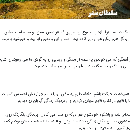
ی دیگه شدیم. هوا تازه و مطبوع بود طوری که هر نفس عمیق تو سینه ام احساس
گل های رنگی هوا رو پر کرده بود. آسمان آبی و بدون ابر بود و خورشید با نرمی
هر آهنگی که می خوندن یه قصه از زندگی و زیبایی رو به گوش ما می رسوندن. شاید
ای و رنگ و بو یه کنسرت زیبا و بی نظیر به راه انداخته بود.
همیشه در حرکت باشم. علاقه دارم یه مکان رو با تموم جزئیاتش احساس کنم. در
ا قایق در تالاب قایق سواری کردیم و از نزدیک زندگی آبزیان رو دیدیم.
صدای بلند و باشکوه خودشون هم دیگه رو صدا می کردن. پرندگان رنگارنگ روی
ینشون به این مکان زندگی بخشیده بودن. و البته ما همیشه مطمئن بودیم که با
 هیچ آسیبی به محیط زیست نزنیم.