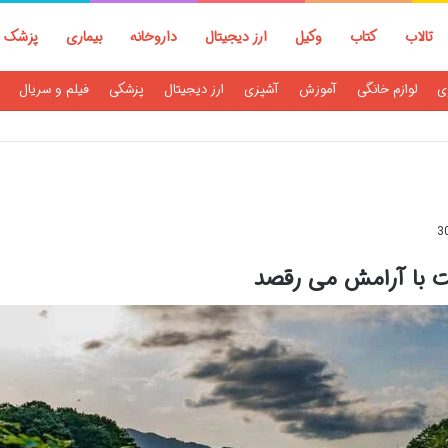
تالاب
کتاب
وکیل
ارز دیجیتال
داروخانه
بیماری
پزشک
ی
لوازم خانگی
آموزش
آشپزی
ارز دیجیتال
پزشکی
فیلم و سریال
3
ت با آرامش می رقصد