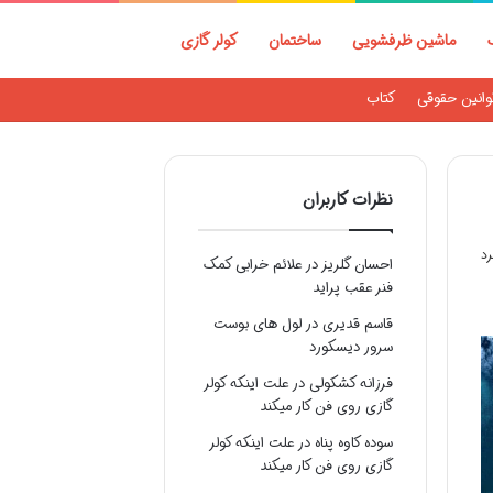
ماشین ظرفشویی
ساختمان
کولر گازی
وانین حقوقی
کتاب
نظرات کاربران
احسان گلریز
در
علائم خرابی کمک
فنر عقب پراید
قاسم قدیری
در
لول های بوست
سرور دیسکورد
فرزانه کشکولی
در
علت اینکه کولر
گازی روی فن کار میکند
سوده کاوه پناه
در
علت اینکه کولر
گازی روی فن کار میکند