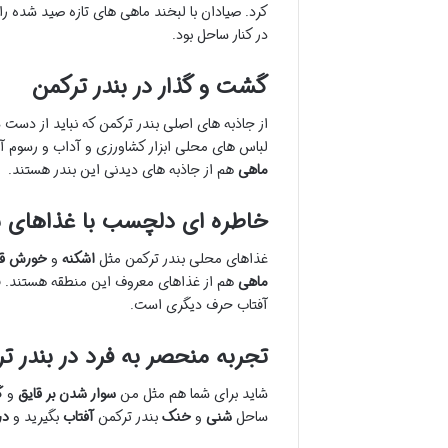
کرد. صیادان با لبخند ماهی های تازه صید شده را
در کنار ساحل بود.
گشت و گذار در بندر ترکمن
از جاذبه های اصلی بندر ترکمن که نباید از دست 
لباس های محلی ابزار کشاورزی و آداب و رسوم آن 
ماهی
هم از جاذبه های دیدنی این بندر هستند.
خاطره ای دلچسب با غذاهای ب
غذاهای محلی بندر ترکمن مثل
اشکنه
و
خورش قی
ماهی
هم از غذاهای معروف این منطقه هستند. ف
آفتاب حرف دیگری است.
تجربه منحصر به فرد در بندر ت
شاید برای شما هم مثل من
سوار شدن بر قایق
و
گ
ساحل
شنی
و
خنک
بندر ترکمن
آفتاب
بگیرید و
در