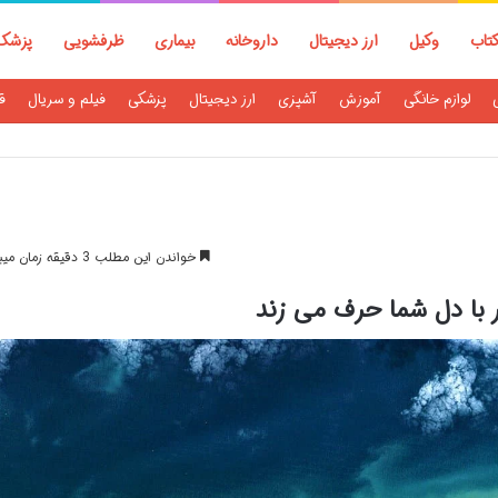
تاب
وکیل
ارز دیجیتال
داروخانه
بیماری
ظرفشویی
پزشک
لوازم خانگی
آموزش
آشپزی
ارز دیجیتال
پزشکی
فیلم و سریال
ق
خواندن این مطلب 3 دقیقه زمان میبرد
ر با دل شما حرف می زند