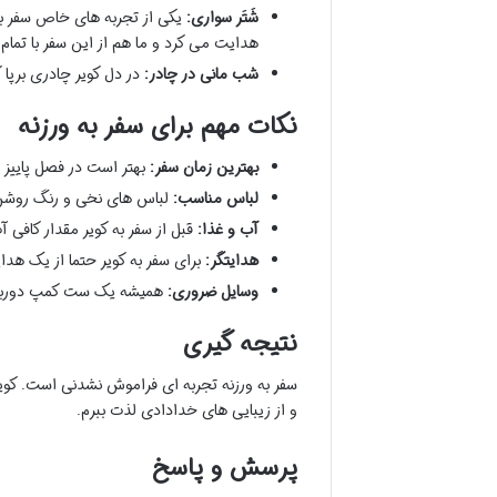
شَتَر سواری:
یکی از تجربه های خاص سفر به ک
هدایت می کرد و ما هم از این سفر با تمام
شب مانی در چادر:
در دل کویر چادری برپا
نکات مهم برای سفر به ورزنه
بهترین زمان سفر:
بهتر است در فصل پاییز و
لباس مناسب:
لباس های نخی و رنگ روشن 
آب و غذا:
قبل از سفر به کویر مقدار کافی آ
هدایتگر:
برای سفر به کویر حتما از یک هدای
وسایل ضروری:
همیشه یک ست کمپ دوربین و
نتیجه گیری
سفر به ورزنه تجربه ای فراموش نشدنی است. کوی
و از زیبایی های خدادادی لذت ببرم.
پرسش و پاسخ