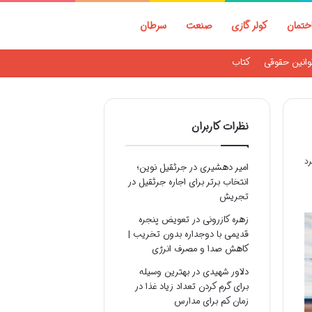
ختمان
کولر گازی
صنعت
سرطان
وانین حقوقی
کتاب
نظرات کاربران
امیر دهشیری
در
جرثقیل نوین؛
انتخاب برتر برای اجاره جرثقیل در
تجریش
زهره کازرونی
در
تعویض پنجره
قدیمی با دوجداره بدون تخریب |
کاهش صدا و مصرف انرژی
دلاور شهیدی
در
بهترین وسیله
برای گرم کردن تعداد زیاد غذا در
زمان کم برای مدارس