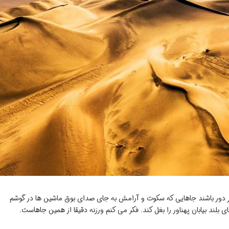
ر دور باشند جاهایی که سکوت و آرامش به جای صدای بوق ماشین ها در گوشم
بلند بیابان پهناور را بغل کند. فکر می کنم ورزنه دقیقا از همین جاهاست.