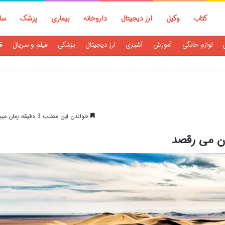
کتاب
وکیل
ارز دیجیتال
داروخانه
بیماری
پزشک
سا
لوازم خانگی
آموزش
آشپزی
ارز دیجیتال
پزشکی
فیلم و سریال
ق
خواندن این مطلب 3 دقیقه زمان میبرد
ان می رقصد