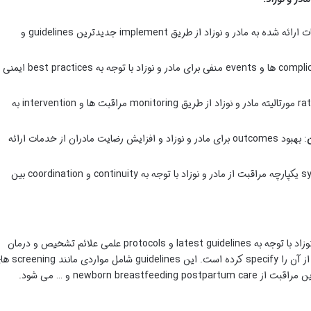
: ارتقای کیفیت خدمات ارائه شده به مادر و نوزاد از طریق implement جدیدترین guidelines و
: کاهش risk خطر complication ها و events منفی برای مادر و نوزاد با توجه به best practices ایمنی
: کاهش rate مورتالیته مادر و نوزاد از طریق monitoring مراقبت ها و intervention به
: بهبود outcomes برای مادر و نوزاد و افزایش رضایت مادران از خدمات ارائه
: توسعه system یکپارچه مراقبت از مادر و نوزاد با توجه به continuity و coordination بین
ویرایش پنجم اعتباربخشی محور مراقبت مادر و نوزاد با توجه به latest guidelines و protocols علمی علائم تشخیص و درمان
بیماری های شایع در دوران بارداری زایمان و پس از آن را specify کرده است. ا