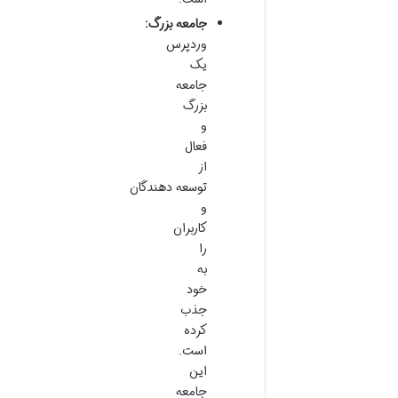
جامعه بزرگ:
وردپرس
یک
جامعه
بزرگ
و
فعال
از
توسعه دهندگان
و
کاربران
را
به
خود
جذب
کرده
است.
این
جامعه