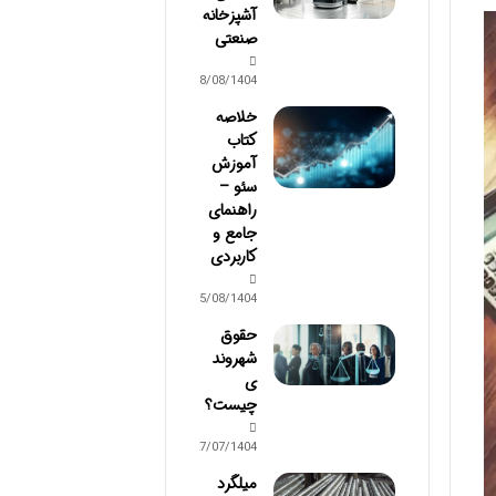
آشپزخانه
صنعتی
18/08/1404
خلاصه
کتاب
آموزش
سئو –
راهنمای
جامع و
کاربردی
15/08/1404
حقوق
شهروند
ی
چیست؟
27/07/1404
میلگرد