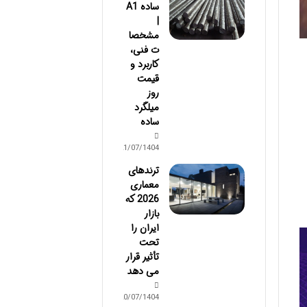
ساده A1
|
مشخصا
ت فنی،
کاربرد و
قیمت
روز
میلگرد
ساده
21/07/1404
ترندهای
معماری
2026 که
بازار
ایران را
تحت
تأثیر قرار
می دهد
20/07/1404