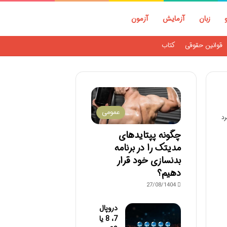
زبان
آزمایش
آزمون
قوانین حقوقی
کتاب
عمومی
چگونه پپتایدهای
مدیتک را در برنامه
بدنسازی خود قرار
دهیم؟
27/08/1404
دروپال
7، 8 یا