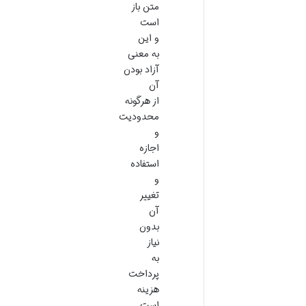
متن باز
است
و این
به معنی
آزاد بودن
آن
از هرگونه
محدودیت
و
اجازه
استفاده
و
تغییر
آن
بدون
نیاز
به
پرداخت
هزینه
است.