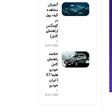
آموزش
مشاهده
کیف پول
در
کوینکس
(راهنمای
کامل)
19/07/1404
خلاصه
راهنمای
کامل
خودرو
هایما S7
| ایران
خودرو
19/07/1404