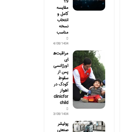
9؟
مقایسه
کامل و
انتخاب
نسخه
مناسب
24/08/1404
مراقبت‌ه
ای
اورژانسی
پس از
سقوط
کودک در
اهواز
clinicfor
child
23/08/1404
پولیشر
صنعتی