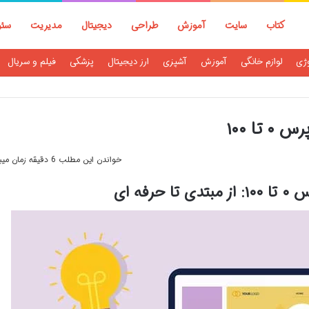
کتاب
سایت
آموزش
طراحی
دیجیتال
مدیریت
سئو
وژی
لوازم خانگی
آموزش
آشپزی
ارز دیجیتال
پزشکی
فیلم و سریال
ا ۱۰۰
خواندن این مطلب 6 دقیقه زمان میبرد
فه ای