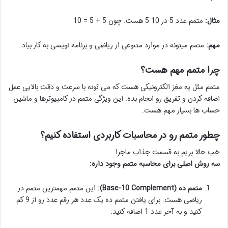
مثال:
متمم عدد 5 در 10 5 هست. چون 5 + 5 = 10
مهم:
متمم میتونه در موارد متنوعی از ریاضی و برنامه نویسی به کار بیاد.
چرا متمم مهم هست؟
متمم مثل یه مغز الکترونیکی هست که می تونه با سرعت و دقت بالایی عمل
اضافه کردن و تفریق رو انجام بده. این ویژگی متمم در کامپیوترها و ماشین
حساب ها بسیار مهم هست.
چطور متمم رو در محاسبات کاربردی استفاده کنیم؟
خب حالا بریم به قسمت جذاب ماجرا.
سه روش اصلی برای محاسبه متمم وجود داره:
متمم ده (Base-10 Complement):
این متمم مهمترین متمم در
ریاضی هست. برای یافتن متمم ده یک عدد هر رقم عدد رو از 9 کم
کنید و به آخر عدد 1 اضافه کنید.