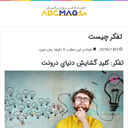
منو
تفکر چیست
29/06/1403
خواندن این مطلب 5 دقیقه زمان میبرد
تفکر: کلیدِ گشایشِ دنیایِ درونت