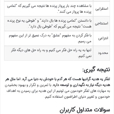
با مشاهده چند بار پرواز پرنده ها نتیجه می گیریم که "تمامی
استقرایی
پرنده ها پرواز می کنند".
با دانستن "تمامی پرنده ها بال دارند" و "طوطی یه نوع پرنده
استنتاجی
هست" نتیجه می گیریم که "طوطی بال دارد".
با فکر کردن به مفهوم "عشق" به درک عمیق تر از این مفهوم
انتزاعی
می رسیم.
تنها به یه راه حل فکر می کنیم و به راه حل های دیگه فکر
محدود
نمی کنیم.
نتیجه گیری:
تفکر یه هدیه گرانبها هست که هر آدم با خودش به دنیا می آره. اما مثل هر
هدیه دیگه نیاز به نگهداری و توسعه داره.
با تمرین و تکرار و بهبود بخشیدن
به مهارت های تفکر خودمون می تونیم از این هدیه برای رسیدن به اهداف
خودمون و تغییر دنیای اطرافمون استفاده کنیم.
سوالات متداول کاربران