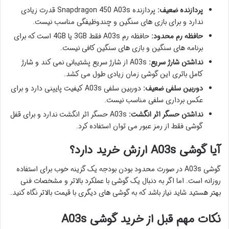
پردازنده ضعیف:
پردازنده Snapdragon 450 A03s قدرت زیادی
ندارد و برای بازی های سنگین و چندوظیفگی مناسب نیست.
حافظه رم محدود:
حافظه رم A03s فقط 3GB یا 4GB است که برای
برنامه های سنگین و بازی های سنگین کافی نیست.
نداشتن شارژ سریع:
A03s از شارژ سریع پشتیبانی نمی کند و شارژ
كامل باتری این گوشی زمان زیادی طول می کشد.
دوربین سلفی ضعیف:
دوربین سلفی A03s کیفیت پایینی دارد و برای
عکس برداری سلفی مناسب نیست.
نداشتن حسگر اثر انگشت:
A03s حسگر اثر انگشت ندارد و برای قفل
گوشی فقط از رمز عبور می توان استفاده کرد.
آیا گوشی A03s ارزش خرید دارد؟
گوشی A03s در صورت محدود بودن بودجه یک گزینه خوب برای استفاده
روزانه است. اما اگر به دنبال یک گوشی با عملکرد بالاتر و مشخصات فنی
بهتر هستید شاید نیاز باشد که به گوشی های دیگری با قیمت بالاتر نگاه کنید.
نکات مهم قبل از خرید گوشی A03s