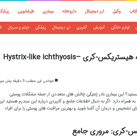
تاب
وکیل
ارز دیجیتال
داروخانه
بیماری
ظرفشویی
پزشک
لوازم خانگی
آموزش
آشپزی
ارز دیجیتال
پزشکی
فیلم و سریال
ق
آشنایی با سندرم ایکتیوز شبه هیستریکس-کری Hystrix-like ichthyosis–
خواندن این مطلب 5 دقیقه زمان میبرد
هستید؟ این بیماری نادر ژنتیکی چالش های متعددی از جمله مشکلات پوستی
ه همراه دارد. اگر به دنبال اطلاعات جامع و کاربردی درباره این سندرم هستید این
های تشخیص و درمان آن آشنا شوید و بهترین مراقبت های پوستی را برای افراد
کس-کری: مروری جامع