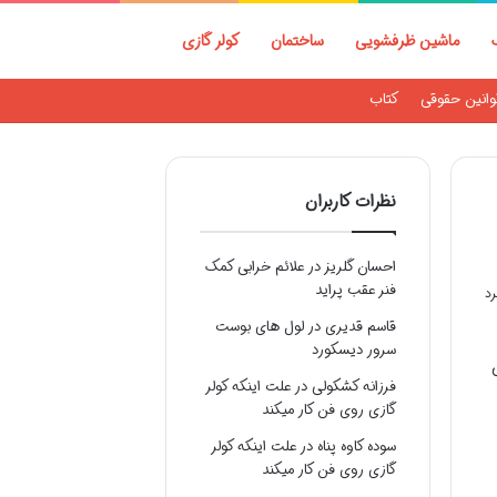
ماشین ظرفشویی
ساختمان
کولر گازی
وانین حقوقی
کتاب
نظرات کاربران
احسان گلریز
در
علائم خرابی کمک
فنر عقب پراید
قاسم قدیری
در
لول های بوست
سرور دیسکورد
فرزانه کشکولی
در
علت اینکه کولر
گازی روی فن کار میکند
سوده کاوه پناه
در
علت اینکه کولر
گازی روی فن کار میکند