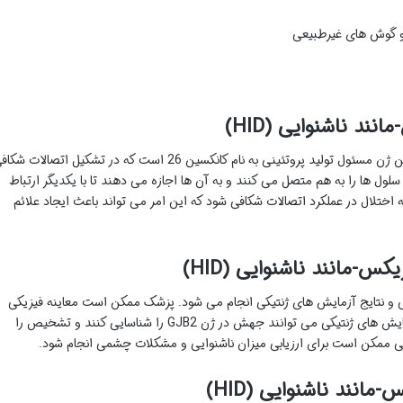
و گوش های غیرطبیعی
ند ناشنوایی (HID)
سندرم HID ناشی از جهش در ژن GJB2 است. این ژن مسئول تولید پروتئینی به نام کانکسین 26 است که در تشکیل اتصالات ش
لول ها را به هم متصل می کنند و به آن ها اجازه می دهند تا با یکدیگر ارتباط
ن GJB2 می تواند منجر به اختلال در عملکرد اتصالات شکافی شود که این امر می تواند باعث ایجاد علائم
-مانند ناشنوایی (HID)
س علائم بالینی و نتایج آزمایش های ژنتیکی انجام می شود. پزشک ممکن است معاینه فیزیکی
انجام دهد و سابقه پزشکی فرد را بررسی کند. آزمایش های ژنتیکی می توانند جهش در ژن GJB2 را شناسایی کنند و تشخیص را
یی ممکن است برای ارزیابی میزان ناشنوایی و مشکلات چشمی انجام شود.
انند ناشنوایی (HID)