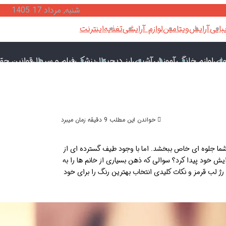
شنبه, مرداد 17 1405
بایی
آرایش
ویتامین
لوازم آرایشی
تغذیه
اینترنت
وژی
لوازم خانگی
آموزش
آشپزی
ارز دیجیتال
پزشکی
فیلم و سریال
قوانین حق
خواندن این مطلب 9 دقیقه زمان میبرد
ما جلوه ای خاص ببخشد. اما با وجود طیف گسترده ای از
ش خود پیدا کرد؟ سوالی که ذهن بسیاری از خانم ها را به
ژ لب قرمز و نکات کلیدی انتخاب بهترین رنگ را برای خود