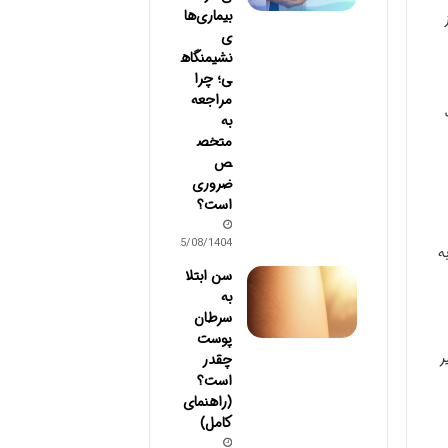
بیماری‌ها
ی
نشیمنگاه
ی؛ چرا
مراجعه
به
متخص
ص
ضروری
است؟
25/08/1404
ه
سن ابتلا
به
سرطان
پوست
ر
چقدر
است؟
(راهنمای
کامل)