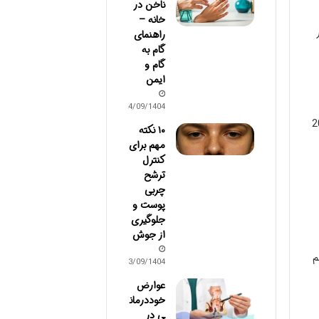
ناخن در
خانه –
راهنمای
گام به
گام و
ایمن
24/09/1404
ورت استفاده کم) می تواند به روشن شدن پوست کمک کند. این ترکیب را برای 15-20
۱۰ نکته
مهم برای
کنترل
ترشح
چربی
پوست و
جلوگیری
از جوش
م
03/09/1404
عوارض
خوددرمان
ی در