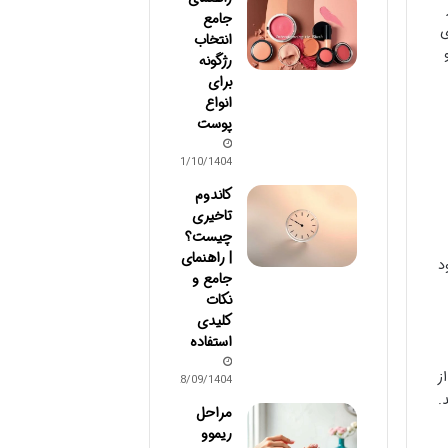
جامع
ی
انتخاب
رژگونه
برای
انواع
پوست
01/10/1404
کاندوم
تاخیری
چیست؟
| راهنمای
د
جامع و
نکات
کلیدی
استفاده
ز
28/09/1404
.
مراحل
ریموو