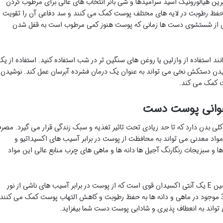
یرین هیالورونیک اسید سرامیدها و شی باتر انتخاب های عالی برای مرطوب کردن
فظ رطوبت در لایه های مختلف پوست کمک می کنند و سد دفاعی آن را تقویت
 پس از شستشوی دست ها زمانی که پوست هنوز کمی مرطوب است به قفل شدن
نند استفاده از وازلین یا روغن های سنگین تر در شب استفاده کنید. استفاده از یک
وشیدن دستکش نخی می تواند به عنوان یک درمان فشرده آبرسان عمل کند. نوشیدن
ست کمک می کند.
 جوانی پوست دست
 بدن دارد که تا حد زیادی تحت تاثیر تغذیه و سبک زندگی قرار می گیرد. مصر
 مواد معدنی می تواند به محافظت از پوست در برابر آسیب های اکسیداتیو و
ا و سبزیجات رنگارنگ آجیل ها دانه ها و ماهی های چرب منابع عالی این مواد
ویتامین C برای تولید کلاژن ضروری است و ویتامین E یک آنتی اکسیدان قوی است که از پوست در برابر آسیب های ناشی از نور
خورشید محافظت می کند. اسیدهای چرب امگا 3 موجود در ماهی و دانه ها به حفظ رطوبت و کاهش التهاب پوست کمک می کنند
تواند به انعطاف پذیری و شادابی پوست دست شما بیفزاید.