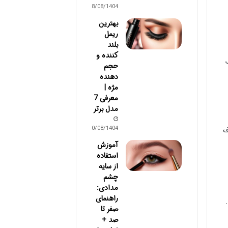
18/08/1404
بهترین
ریمل
بلند
کننده و
حجم
دهنده
مژه |
معرفی 7
مدل برتر
10/08/1404
ف
آموزش
استفاده
از سایه
چشم
مدادی:
راهنمای
.
صفر تا
صد +