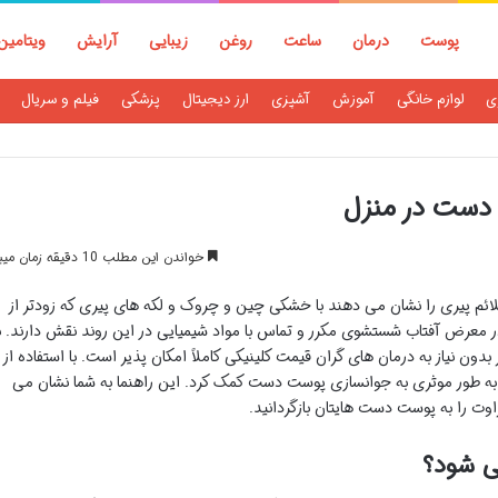
پوست
درمان
ساعت
روغن
زیبایی
آرایش
ویتامین
ی
لوازم خانگی
آموزش
آشپزی
ارز دیجیتال
پزشکی
فیلم و سریال
دست در منزل
خواندن این مطلب 10 دقیقه زمان میبرد
ئم پیری را نشان می دهند با خشکی چین و چروک و لکه های پیری که زودتر از
در معرض آفتاب شستشوی مکرر و تماس با مواد شیمیایی در این روند نقش دارند. ب
دون نیاز به درمان های گران قیمت کلینیکی کاملاً امکان پذیر است. با استفاده از
به طور موثری به جوانسازی پوست دست کمک کرد. این راهنما به شما نشان می
وت را به پوست دست هایتان بازگردانید.
ی شود؟