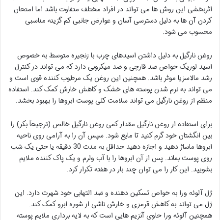
اثربخشی این روش ها می تواند در افراد مختلف متفاوت باشد اما امتحان
کردن آن ها به دلیل دسترسی آسان و عوارض جانبی کم گزینه مناسبی
محسوب می شود.
روغن نارگیل به دلیل داشتن اسیدهای چرب با زنجیره متوسط به خصوص
اسید لوریک خواص ضد قارچی و ضد میکروبی دارد که می تواند در کنترل
رشد مالاسزیا موثر باشد. همچنین این روغن یک مرطوب کننده قوی است و
می تواند به نرم شدن پوسته های خشک و کاهش خارش کمک کند. استفاده
منظم از روغن نارگیل می تواند سلامت کلی پوست ابروها را بهبود بخشد.
برای استفاده از روغن نارگیل مقدار کمی روغن نارگیل خالص (ترجیحاً بکر) را
بین انگشتان خود گرم کنید تا مایع شود. سپس آن را به آرامی روی ناحیه
ابروها ماساژ دهید و اجازه دهید حداقل به مدت 30 دقیقه یا حتی یک شب
روی پوست بماند. پس از آن ابروها را با آب ولرم و یک پاک کننده ملایم
بشویید. این کار را می توان چند بار در هفته تکرار کرد.
ژل آلوئه ورا به خواص تسکین دهنده و ضد التهابی خود شهرت دارد. این
ژل می تواند به کاهش قرمزی و خارش ناشی از شوره ابرو کمک کند.
همچنین آلوئه ورا حاوی آنزیم هایی است که به لایه برداری ملایم پوسته