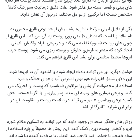
نواحی دیگری از بدن که دارای غدد چربی فعال هستند مانند پوست سر کناره
های بینی و قفسه سینه نیز ظاهر شود. علت دقیق درماتیت سبورئیک کاملاً
مشخص نیست اما ترکیبی از عوامل مختلف در بروز آن نقش دارند.
یکی از دلایل اصلی مرتبط با شوره رشد بیش از حد نوعی قارچ مخمری به
نام مالاسزیا است که به طور طبیعی روی پوست زندگی می کند. این قارچ از
چربی های پوست (سبوم) تغذیه می کند و در برخی افراد واکنش التهابی
ایجاد کرده که منجر به قرمزی خارش و پوسته ریزی می شود. پوست چرب
ابروها محیط مناسبی برای رشد این قارچ فراهم می کند.
عوامل دیگری نیز می توانند باعث ایجاد شوره یا تشدید آن در ابروها شوند.
این دلایل شامل تغییرات هورمونی استرس آب و هوای خشک و سرد
استفاده از محصولات آرایشی یا مراقبتی نامناسب که پوست را تحریک می
کنند و برخی بیماری های زمینه ای مانند پسوریازیس یا اگزما هستند. حتی
کمبود برخی ویتامین ها نیز می تواند در سلامت پوست و مقاومت آن در
برابر این شرایط تاثیرگذار باشد.
روش های خانگی متعددی وجود دارند که می توانند به تسکین علائم شوره
ابرو و کاهش پوسته ریزی کمک کنند. این روش ها معمولاً بر پایه استفاده از
مواد طبیعی با خواص ضد قارچی ضد التهابی یا مرطوب کننده بنا شده اند.