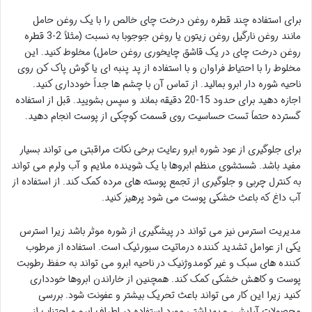
برای استفاده چند قطره روغن درخت چای خالص را با یک روغن حامل
مانند روغن نارگیل روغن زیتون یا روغن جوجوبا به نسبت (مثلاً 2-3 قطره
روغن درخت چای در یک قاشق چایخوری روغن حامل) مخلوط کنید. این
مخلوط را با احتیاط فراوان و با استفاده از پد پنبه ای یا گوش پاک کن روی
ناحیه شوره دار ابرو بمالید. از تماس آن با چشم ها جداً خودداری کنید.
اجازه دهید برای حدود 15-20 دقیقه بماند و سپس بشویید. قبل از استفاده
گسترده حتماً تست حساسیت روی قسمت کوچکی از پوست انجام دهید.
برای جلوگیری از عود شوره ابرو رعایت برخی نکات مراقبتی می تواند بسیار
مفید باشد. شستشوی منظم ابروها با یک شوینده ملایم و آب ولرم می تواند
به کنترل چربی و جلوگیری از تجمع پوسته های مرده کمک کند. از استفاده از
آب داغ که باعث خشکی پوست می شود پرهیز کنید.
مدیریت استرس نیز می تواند در پیشگیری از شوره موثر باشد زیرا استرس
یکی از عوامل تشدید کننده درماتیت سبورئیک است. استفاده از مرطوب
کننده های سبک و غیر کومدوژنیک در ناحیه ابرو می تواند به حفظ رطوبت
پوست و کاهش خشکی کمک کند. همچنین از خاراندن ابروها خودداری
کنید زیرا این کار می تواند باعث تحریک بیشتر و عفونت شود. بررسی
محصولات آرایشی و بهداشتی مورد استفاده در اطراف ابرو و اجتناب از