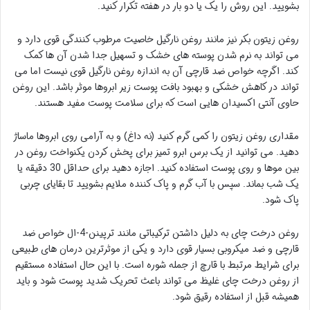
بشویید. این روش را یک یا دو بار در هفته تکرار کنید.
روغن زیتون بکر نیز مانند روغن نارگیل خاصیت مرطوب کنندگی قوی دارد و
می تواند به نرم شدن پوسته های خشک و تسهیل جدا شدن آن ها کمک
کند. اگرچه خواص ضد قارچی آن به اندازه روغن نارگیل قوی نیست اما می
تواند در کاهش خشکی و بهبود بافت پوست زیر ابروها موثر باشد. این روغن
حاوی آنتی اکسیدان هایی است که برای سلامت پوست مفید هستند.
مقداری روغن زیتون را کمی گرم کنید (نه داغ) و به آرامی روی ابروها ماساژ
دهید. می توانید از یک برس ابرو تمیز برای پخش کردن یکنواخت روغن در
بین موها و روی پوست استفاده کنید. اجازه دهید برای حداقل 30 دقیقه یا
یک شب بماند. سپس با آب گرم و پاک کننده ملایم بشویید تا بقایای چربی
پاک شود.
روغن درخت چای به دلیل داشتن ترکیباتی مانند ترپینن-4-ال خواص ضد
قارچی و ضد میکروبی بسیار قوی دارد و یکی از موثرترین درمان های طبیعی
برای شرایط مرتبط با قارچ از جمله شوره است. با این حال استفاده مستقیم
از روغن درخت چای غلیظ می تواند باعث تحریک شدید پوست شود و باید
همیشه قبل از استفاده رقیق شود.