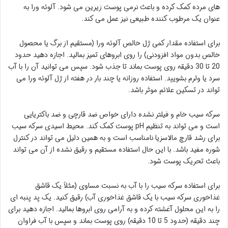
های مرده کمک کرده و باعث نرمی پوست زیرین می شود. آلوئه ورا به
عنوان یک مرطوب کننده طبیعی نیز عمل می کند.
برای استفاده مقدار کمی ژل خالص آلوئه ورا (مستقیم از برگ یا محصول
خالص بدون مواد افزودنی) را روی ابروهای تمیز بمالید. اجازه دهید حدود
20 تا 30 دقیقه روی پوست بماند تا جذب شود. سپس می توانید آن را با آب
سرد یا ولرم بشویید. استفاده روزانه یا چند بار در هفته از ژل آلوئه ورا می
تواند در تسکین علائم موثر باشد.
سرکه سیب خام و فیلتر نشده دارای خواص ضد قارچی و ضد باکتریایی
است و می تواند به تنظیم pH پوست کمک کند. محیط اسیدی سرکه سیب
برای رشد قارچ مالاسزیا نامناسب است و به همین دلیل می تواند در کنترل
شوره مفید باشد. با این حال استفاده مستقیم و رقیق نشده از آن می تواند
باعث تحریک پوست شود.
برای استفاده سرکه سیب را با آب به نسبت مساوی (مثلاً یک قاشق
غذاخوری سرکه سیب با یک قاشق غذاخوری آب) رقیق کنید. یک پد پنبه ای
را به این محلول آغشته کرده و به آرامی روی ابروها بمالید. اجازه دهید برای
چند دقیقه (حدود 5 تا 10 دقیقه) روی پوست بماند و سپس با آب فراوان