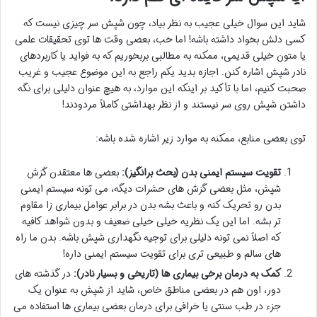
شاید این سوال خیلی عجیب به نظر بیاد، چون شپش سر چیزی نیست که
کسی دلش بخواد داشته باشه! اما خب، بعضی وقت ها توی تحقیقات علمی
یا متون خیلی قدیمی، ممکنه به مطالبی بربخوریم که به فواید یا کاربردهای
نادر شپش اشاره کنن. اجازه بدید یکم راجع به این موضوع عجیب و غریب
صحبت کنیم، اما با تأکید بر اینکه این موارد، به هیچ عنوان دلیلی برای نگه
داشتن شپش روی سر نیستند و از نظر بهداشتی کاملاً مردودند!
توی بعضی منابع، ممکنه به موارد زیر اشاره شده باشه:
تقویت سیستم ایمنی بدن (بحث برانگیز):
بعضی ها معتقدن گزش
شپش، مثل بعضی گزش های حشرات دیگه، می تونه سیستم ایمنی
بدن رو تحریک کنه و باعث بشه بدن در برابر عوامل بیماری زا مقاوم
تر بشه. اما این یک نظریه خیلی خیلی ضعیف و بدون شواهد کافیه
که اصلاً نمی تونه دلیلی برای توجیه نگهداری شپش باشه. بدن ما راه
های سالم و طبیعی تری برای تقویت سیستم ایمنی داره!
کمک به درمان برخی بیماری ها (تاریخی و بسیار نادر):
در گذشته های
دور، اون هم در بعضی مناطق خاص، شاید از شپش به عنوان یک
جزء در طب سنتی یا خرافی برای درمان بعضی بیماری ها استفاده می