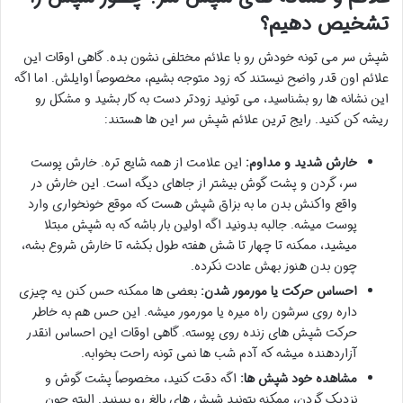
تشخیص دهیم؟
شپش سر می تونه خودش رو با علائم مختلفی نشون بده. گاهی اوقات این
علائم اون قدر واضح نیستند که زود متوجه بشیم، مخصوصاً اوایلش. اما اگه
این نشانه ها رو بشناسید، می تونید زودتر دست به کار بشید و مشکل رو
ریشه کن کنید. رایج ترین علائم شپش سر این ها هستند:
خارش شدید و مداوم:
این علامت از همه شایع تره. خارش پوست
سر، گردن و پشت گوش بیشتر از جاهای دیگه است. این خارش در
واقع واکنش بدن ما به بزاق شپش هست که موقع خونخواری وارد
پوست میشه. جالبه بدونید اگه اولین بار باشه که به شپش مبتلا
میشید، ممکنه تا چهار تا شش هفته طول بکشه تا خارش شروع بشه،
چون بدن هنوز بهش عادت نکرده.
احساس حرکت یا مورمور شدن:
بعضی ها ممکنه حس کنن یه چیزی
داره روی سرشون راه میره یا مورمور میشه. این حس هم به خاطر
حرکت شپش های زنده روی پوسته. گاهی اوقات این احساس انقدر
آزاردهنده میشه که آدم شب ها نمی تونه راحت بخوابه.
مشاهده خود شپش ها:
اگه دقت کنید، مخصوصاً پشت گوش و
نزدیک گردن، ممکنه بتونید شپش های بالغ رو ببینید. البته چون