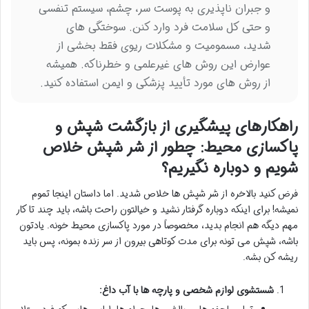
و جبران ناپذیری به پوست سر، چشم، سیستم تنفسی
و حتی کل سلامت فرد وارد کنن. سوختگی های
شدید، مسمومیت و مشکلات ریوی فقط بخشی از
عوارض این روش های غیرعلمی و خطرناکه. همیشه
از روش های مورد تأیید پزشکی و ایمن استفاده کنید.
راهکارهای پیشگیری از بازگشت شپش و
پاکسازی محیط: چطور از شر شپش خلاص
شویم و دوباره نگیریم؟
فرض کنید بالاخره از شر شپش ها خلاص شدید. اما داستان اینجا تموم
نمیشه! برای اینکه دوباره گرفتار نشید و خیالتون راحت باشه، باید چند تا کار
مهم دیگه هم انجام بدید، مخصوصاً در مورد پاکسازی محیط خونه. یادتون
باشه، شپش می تونه برای مدت کوتاهی بیرون از سر زنده بمونه، پس باید
ریشه کن بشه.
شستشوی لوازم شخصی و پارچه ها با آب داغ: