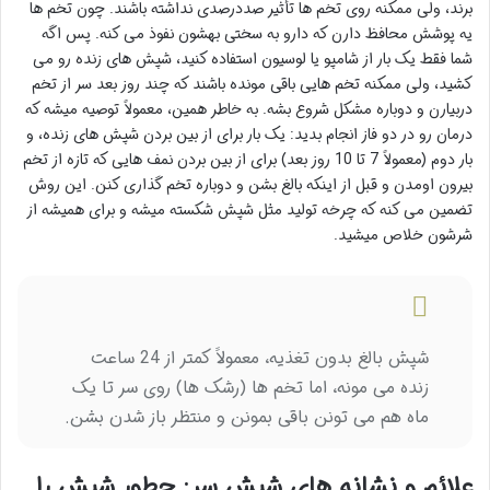
برند، ولی ممکنه روی تخم ها تأثیر صددرصدی نداشته باشند. چون تخم ها
یه پوشش محافظ دارن که دارو به سختی بهشون نفوذ می کنه. پس اگه
شما فقط یک بار از شامپو یا لوسیون استفاده کنید، شپش های زنده رو می
کشید، ولی ممکنه تخم هایی باقی مونده باشند که چند روز بعد سر از تخم
دربیارن و دوباره مشکل شروع بشه. به خاطر همین، معمولاً توصیه میشه که
درمان رو در دو فاز انجام بدید: یک بار برای از بین بردن شپش های زنده، و
بار دوم (معمولاً 7 تا 10 روز بعد) برای از بین بردن نمف هایی که تازه از تخم
بیرون اومدن و قبل از اینکه بالغ بشن و دوباره تخم گذاری کنن. این روش
تضمین می کنه که چرخه تولید مثل شپش شکسته میشه و برای همیشه از
شرشون خلاص میشید.
شپش بالغ بدون تغذیه، معمولاً کمتر از 24 ساعت
زنده می مونه، اما تخم ها (رشک ها) روی سر تا یک
ماه هم می تونن باقی بمونن و منتظر باز شدن بشن.
علائم و نشانه های شپش سر: چطور شپش را