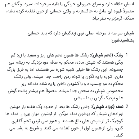
انسان علاقه داره و سراغ حیوونای خونگی یا بقیه موجودات نمیره. رنگش هم
معمولاً قهوه ای مایل به خاکستریه و وقتی حسابی از خون تغذیه کرده باشه،
ممکنه قرمزتر به نظر بیاد.
شپش سر سه تا مرحله اصلی توی زندگیش داره که باید حسابی
بشناسیدشون:
رشک (تخم شپش):
رشک ها همون تخم های ریز و سفید یا زرد کم
رنگی هستند که شپش ماده، محکم به ساقه مو، نزدیک به ریشه می
چسبونه. این رشک ها خیلی شبیه شوره سر هستند، اما یه فرق بزرگ
دارن: شوره با یه تکون یا شونه زدن راحت جدا میشه، ولی رشک
محکم به مو چسبیده و با کشیدن ناخن یا یه شانه دندانه ریز
مخصوص شپش به سختی جدا میشه. معمولاً هم بیشتر پشت گوش
ها و نزدیک گردن پیدا میشن.
نمف (نوزاد شپش):
وقتی رشک ها بعد از حدود یک هفته باز میشن،
نوزادهای شپش که بهشون نمف میگن، از توشون میان بیرون. نمف ها
کوچیک تر از شپش های بالغ هستند و هنوز نمی تونن تخم گذاری
کنن، ولی از همون اول از خون تغذیه می کنند و شروع به رشد می
کنند.