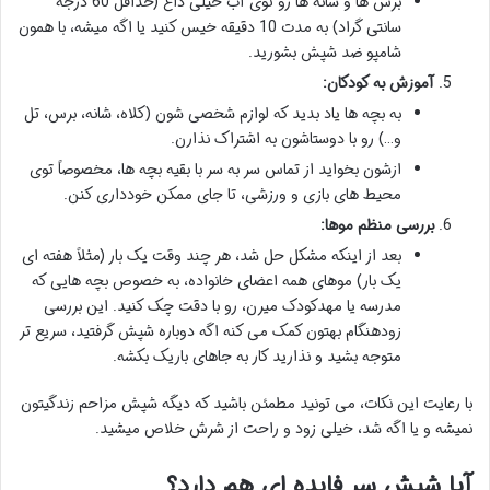
برس ها و شانه ها رو توی آب خیلی داغ (حداقل 60 درجه
سانتی گراد) به مدت 10 دقیقه خیس کنید یا اگه میشه، با همون
شامپو ضد شپش بشورید.
آموزش به کودکان:
به بچه ها یاد بدید که لوازم شخصی شون (کلاه، شانه، برس، تل
و…) رو با دوستاشون به اشتراک نذارن.
ازشون بخواید از تماس سر به سر با بقیه بچه ها، مخصوصاً توی
محیط های بازی و ورزشی، تا جای ممکن خودداری کنن.
بررسی منظم موها:
بعد از اینکه مشکل حل شد، هر چند وقت یک بار (مثلاً هفته ای
یک بار) موهای همه اعضای خانواده، به خصوص بچه هایی که
مدرسه یا مهدکودک میرن، رو با دقت چک کنید. این بررسی
زودهنگام بهتون کمک می کنه اگه دوباره شپش گرفتید، سریع تر
متوجه بشید و نذارید کار به جاهای باریک بکشه.
با رعایت این نکات، می تونید مطمئن باشید که دیگه شپش مزاحم زندگیتون
نمیشه و یا اگه شد، خیلی زود و راحت از شرش خلاص میشید.
آیا شپش سر فایده ای هم دارد؟