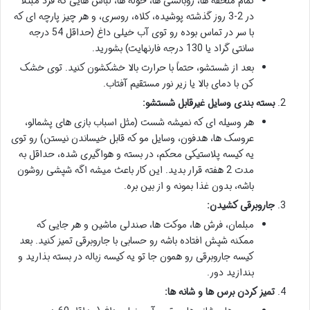
تمام ملحفه ها، روبالشی ها، حوله ها، لباس هایی که فرد مبتلا
در 2-3 روز گذشته پوشیده، کلاه، روسری، و هر چیز پارچه ای که
با سر در تماس بوده رو توی آب خیلی داغ (حداقل 54 درجه
سانتی گراد یا 130 درجه فارنهایت) بشورید.
بعد از شستشو، حتماً با حرارت بالا خشکشون کنید. توی خشک
کن با دمای بالا یا زیر نور مستقیم آفتاب.
بسته بندی وسایل غیرقابل شستشو:
هر وسیله ای که نمیشه شست (مثل اسباب بازی های پشمالو،
عروسک ها، هدفون، وسایل مو که قابل خیساندن نیستن) رو توی
یه کیسه پلاستیکی محکم، در بسته و هواگیری شده، حداقل به
مدت 2 هفته قرار بدید. این کار باعث میشه اگه شپشی روشون
باشه، بدون غذا بمونه و از بین بره.
جاروبرقی کشیدن:
مبلمان، فرش ها، موکت ها، صندلی ماشین و هر جایی که
ممکنه شپش افتاده باشه رو حسابی با جاروبرقی تمیز کنید. بعد
کیسه جاروبرقی رو همون جا تو یه کیسه زباله در بسته بذارید و
بندازید دور.
تمیز کردن برس ها و شانه ها: