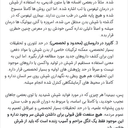
شده. مثلاً در بعضی افسانه ها یا متون قدیمی، به استفاده از شپش
در درمان تیفوس یا تب اشاره شده. اما این روش ها کاملاً منسوخ
شده و هیچ پایه علمی در طب مدرن ندارند. بیماری تیفوس که در
گذشته با شپش بدن منتقل می شده، امروزه با آنتی بیوتیک ها درمان
میشه و اصلاً دلیلی نداره کسی خودش رو در معرض چنین خطری
قرار بده.
کاربرد در داروسازی (محدود و تخصصی):
در حد تئوری و تحقیقات
بسیار تخصصی، ممکنه ترکیبات خاصی از بدن شپش یا مواد دفعی
اون برای کشف داروهای جدید مورد مطالعه قرار بگیره. اما این به
معنی استفاده مستقیم از شپش در تولید واکسن یا داروهای موجود
نیست و صرفاً در حد پژوهش های اولیه و بسیار تخصصی قرار داره.
این تحقیقات هم هیچ ربطی به نگهداری شپش روی سر انسان نداره و
کاملاً در محیط های آزمایشگاهی کنترل شده انجام میشه.
پس، ببینید! هر چیزی که در مورد فواید شپش شنیدید یا توی بعضی جاهای
عجیب خوندید، یا کاملاً بی اساسه، یا مربوط به دوران قدیم و طب سنتی
بدون پشتوانه علمیه، یا در حد تحقیقات بسیار تخصصی و غیرقابل تعمیم به
عموم مردمه.
هیچ منفعت قابل قبولی برای داشتن شپش سر وجود نداره و
این موجود فقط یک انگل مزاحم و آسیب زننده است که باید از شرش
خلاص شد.