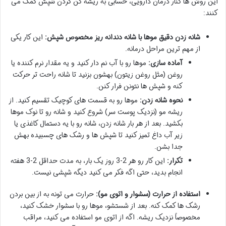
این روش ها کنار درمان دارویی، حسابی به ریشه کن کردن شپش کمک می
کنند:
شانه زدن دقیق موها با شانه دندانه ریز مخصوص شپش:
این کار یکی
از مهم ترین مراحل درمانه.
آماده سازی:
موها رو با آب نم دار کنید و یه مقدار نرم کننده یا
روغن (مثل روغن زیتون) بهشون بزنید تا شانه راحت تر حرکت
کنه و شپش ها نتونن فرار کنن.
نحوه شانه زدن:
موها رو به قسمت های کوچیک تقسیم کنید. از
ریشه مو (نزدیک پوست سر) شروع کنید و شانه رو تا نوک موها
بکشید. بعد از هر بار شانه زدن، شانه رو با یه دستمال کاغذی یا
زیر آب داغ تمیز کنید تا شپش ها و رشک های چسبیده بهش
جدا بشن.
تکرار:
این کار رو هر 2-3 روز یک بار، به مدت حداقل 2-3 هفته
انجام بدید، حتی اگه فکر می کنید دیگه شپشی نیست.
استفاده از حرارت (سشوار و اتوی مو):
حرارت می تونه به از بین بردن
رشک ها کمک کنه. بعد از شستشو، موها رو با سشوار خشک کنید،
مخصوصاً نزدیک ریشه. اگه از اتوی مو استفاده می کنید، مراقب