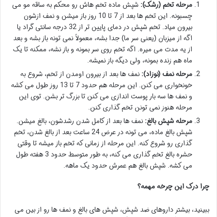
مرحله تخم (رشک):
شپش ماده تخم هاش رو محکم به ساقه مو می
چسبونه. این تخم ها بعد از 7 تا 10 روز باز میشن و نمف ازشون
بیرون میاد. تخم شپش در دمای پایین تر از 32 درجه سانتی گراد یا
اگه از میزبان (یعنی سر ما) جدا بشه، معمولاً نمی تونه باز بشه و بعد
از یه مدت می میره. اگه تخم روی سر بمونه و باز نشه، ممکنه تا یک
ماه هم زنده بمونه، ولی دیگه باز نمیشه.
مرحله نمف (نوزاد):
نمف ها بعد از بیرون اومدن از تخم، شروع به
خونخواری می کنن. این مرحله هم حدود 7 تا 13 روز طول می کشه
و نمف ها سه بار پوست اندازی می کنن تا بزرگ تر بشن. توی این
مرحله هنوز نمی تونن تخم گذاری کنن.
مرحله شپش بالغ:
نمف ها بعد از کامل شدن رشدشون، بالغ میشن.
شپش بالغ ماده، می تونه در عرض 24 ساعت بعد از بالغ شدن، تخم
گذاری رو شروع کنه. این مرحله از زمانی که تخم باز میشه تا وقتی
حشره بالغ تخم گذاری می کنه، به طور متوسط حدود 3 هفته طول
می کشه. شپش بالغ هم عمرش حدود یک ماهه.
چرا درک این چرخه مهمه؟
ببینید، بیشتر داروهای ضد شپش، شپش های بالغ و نمف ها رو از بین می