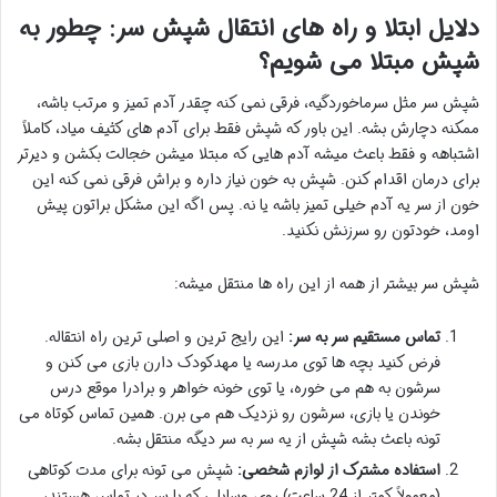
دلایل ابتلا و راه های انتقال شپش سر: چطور به
شپش مبتلا می شویم؟
شپش سر مثل سرماخوردگیه، فرقی نمی کنه چقدر آدم تمیز و مرتب باشه،
ممکنه دچارش بشه. این باور که شپش فقط برای آدم های کثیف میاد، کاملاً
اشتباهه و فقط باعث میشه آدم هایی که مبتلا میشن خجالت بکشن و دیرتر
برای درمان اقدام کنن. شپش به خون نیاز داره و براش فرقی نمی کنه این
خون از سر یه آدم خیلی تمیز باشه یا نه. پس اگه این مشکل براتون پیش
اومد، خودتون رو سرزنش نکنید.
شپش سر بیشتر از همه از این راه ها منتقل میشه:
تماس مستقیم سر به سر:
این رایج ترین و اصلی ترین راه انتقاله.
فرض کنید بچه ها توی مدرسه یا مهدکودک دارن بازی می کنن و
سرشون به هم می خوره، یا توی خونه خواهر و برادرا موقع درس
خوندن یا بازی، سرشون رو نزدیک هم می برن. همین تماس کوتاه می
تونه باعث بشه شپش از یه سر به سر دیگه منتقل بشه.
استفاده مشترک از لوازم شخصی:
شپش می تونه برای مدت کوتاهی
(معمولاً کمتر از 24 ساعت) روی وسایلی که با سر در تماس هستند،