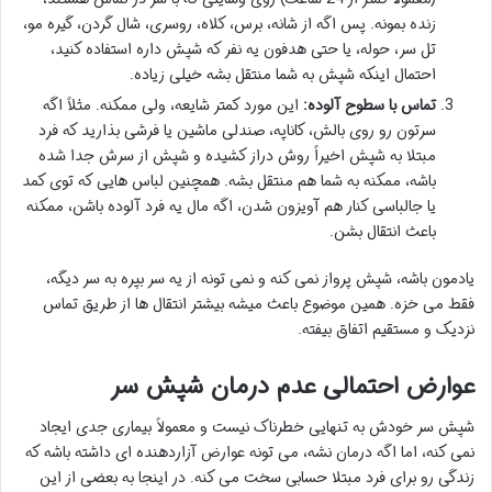
زنده بمونه. پس اگه از شانه، برس، کلاه، روسری، شال گردن، گیره مو،
تل سر، حوله، یا حتی هدفون یه نفر که شپش داره استفاده کنید،
احتمال اینکه شپش به شما منتقل بشه خیلی زیاده.
تماس با سطوح آلوده:
این مورد کمتر شایعه، ولی ممکنه. مثلاً اگه
سرتون رو روی بالش، کاناپه، صندلی ماشین یا فرشی بذارید که فرد
مبتلا به شپش اخیراً روش دراز کشیده و شپش از سرش جدا شده
باشه، ممکنه به شما هم منتقل بشه. همچنین لباس هایی که توی کمد
یا جالباسی کنار هم آویزون شدن، اگه مال یه فرد آلوده باشن، ممکنه
باعث انتقال بشن.
یادمون باشه، شپش پرواز نمی کنه و نمی تونه از یه سر بپره به سر دیگه،
فقط می خزه. همین موضوع باعث میشه بیشتر انتقال ها از طریق تماس
نزدیک و مستقیم اتفاق بیفته.
عوارض احتمالی عدم درمان شپش سر
شپش سر خودش به تنهایی خطرناک نیست و معمولاً بیماری جدی ایجاد
نمی کنه، اما اگه درمان نشه، می تونه عوارض آزاردهنده ای داشته باشه که
زندگی رو برای فرد مبتلا حسابی سخت می کنه. در اینجا به بعضی از این