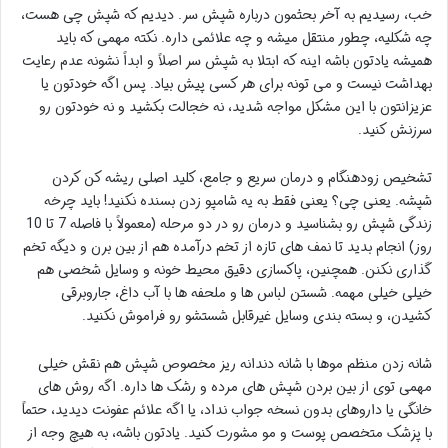
خب، رسیدیم به آخر بحثمون درباره شپش سر. دیدیم که شپش چی هست،
چه شکلیه، چطور منتقل میشه و چه علائمی داره. نکته مهمی که باید
همیشه یادتون باشه اینه که ابتلا به شپش سر اصلاً و ابداً نشونه عدم رعایت
بهداشت نیست و می تونه برای هر کسی پیش بیاد. پس اگه خودتون یا
عزیزانتون با این مشکل مواجه شدید، نه خجالت بکشید و نه خودتون رو
سرزنش کنید.
تشخیص زودهنگام و درمان سریع و جامع، کلید اصلی ریشه کن کردن
شپشه. یعنی چی؟ یعنی فقط به یه شامپو زدن بسنده نکنید! باید چرخه
زندگی شپش رو بشناسید و درمان رو در دو مرحله (معمولاً با فاصله 7 تا 10
روز) انجام بدید تا نمف های تازه از تخم درآمده هم از بین برن و دیگه تخم
گذاری نکنن. همچنین، پاکسازی دقیق محیط خونه و وسایل شخصی هم
خیلی خیلی مهمه. شستن لباس ها و ملحفه ها با آب داغ، جاروبرقی
کشیدن، و بسته بندی وسایل غیرقابل شستشو رو فراموش نکنید.
شانه زدن منظم موها با شانه دندانه ریز مخصوص شپش هم نقش خیلی
مهمی توی از بین بردن شپش های مرده و رشک ها داره. اگه روش های
خانگی یا داروهای بدون نسخه جواب نداد، یا اگه علائم عفونت دیدید، حتماً
با پزشک متخصص پوست و مو مشورت کنید. یادتون باشه، به هیچ وجه از