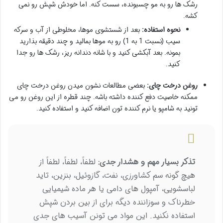
رشک ها رو به مو چسبونده، سست کنه. اما خودش شپش رو نمی
کشه.
نحوه استفاده:
بعد از شستشوی موها، مخلوطی از آب و سرکه
سیب (نسبت 1 به 1) رو به موها بمالید و چند دقیقه بذارید
بمونه. بعد آبکشی کنید و با شانه دندانه ریز، رشک ها رو جدا
کنید.
روغن درخت چای:
بعضی مطالعات نشون میدن روغن درخت چای
ممکنه خاصیت دفع کننده داشته باشه. چند قطره از این روغن رو می
تونید به شامپو یا نرم کننده تون اضافه کنید و استفاده کنید.
تذکر بسیار مهم و هشدار جدی:
لطفاً، لطفاً، لطفاً از
هیچ گونه سم کشاورزی، نفت، گازوئیل، بنزین، تاید
لباسشویی، آمپول های دامی یا هر ماده شیمیایی
خطرناک و سوزاننده دیگه برای از بین بردن شپش
استفاده نکنید. این مواد می تونن آسیب های جدی