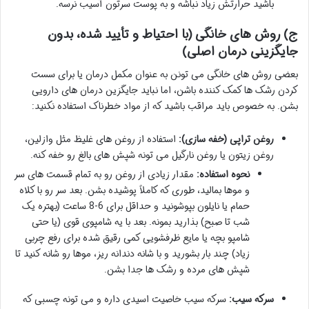
باشید حرارتش زیاد نباشه و به پوست سرتون آسیب نرسه.
ج) روش های خانگی (با احتیاط و تأیید شده، بدون
جایگزینی درمان اصلی)
بعضی روش های خانگی می تونن به عنوان مکمل درمان یا برای سست
کردن رشک ها کمک کننده باشن، اما نباید جایگزین درمان های دارویی
بشن. به خصوص باید مراقب باشید که از مواد خطرناک استفاده نکنید:
روغن تراپی (خفه سازی):
استفاده از روغن های غلیظ مثل وازلین،
روغن زیتون یا روغن نارگیل می تونه شپش های بالغ رو خفه کنه.
نحوه استفاده:
مقدار زیادی از روغن رو به تمام قسمت های سر
و موها بمالید، طوری که کاملاً پوشیده بشن. بعد سر رو با کلاه
حمام یا نایلون بپوشونید و حداقل برای 6-8 ساعت (بهتره یک
شب تا صبح) بذارید بمونه. بعد با یه شامپوی قوی (یا حتی
شامپو بچه یا مایع ظرفشویی کمی رقیق شده برای رفع چربی
زیاد) چند بار بشورید و با شانه دندانه ریز، موها رو شانه کنید تا
شپش های مرده و رشک ها جدا بشن.
سرکه سیب:
سرکه سیب خاصیت اسیدی داره و می تونه چسبی که