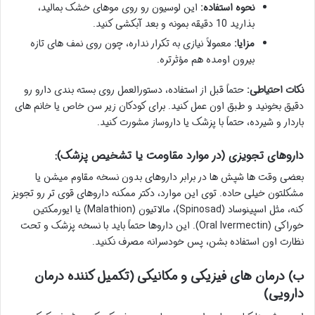
نحوه استفاده:
این لوسیون رو روی موهای خشک بمالید،
بذارید 10 دقیقه بمونه و بعد آبکشی کنید.
مزایا:
معمولاً نیازی به تکرار نداره، چون روی نمف های تازه
بیرون اومده هم مؤثرتره.
نکات احتیاطی:
حتماً قبل از استفاده، دستورالعمل روی بسته بندی دارو رو
دقیق بخونید و طبق اون عمل کنید. برای کودکان زیر سن خاص یا خانم های
باردار و شیرده، حتماً با پزشک یا داروساز مشورت کنید.
داروهای تجویزی (در موارد مقاومت یا تشخیص پزشک):
بعضی وقت ها شپش ها در برابر داروهای بدون نسخه مقاوم میشن یا
مشکلتون خیلی حاده. توی این موارد، دکتر ممکنه داروهای قوی تر رو تجویز
کنه، مثل اسپینوساد (Spinosad)، مالاتیون (Malathion) یا ایورمکتین
خوراکی (Oral Ivermectin). این داروها حتماً باید با نسخه پزشک و تحت
نظارت اون استفاده بشن، پس خودسرانه مصرف نکنید.
ب) درمان های فیزیکی و مکانیکی (تکمیل کننده درمان
دارویی)