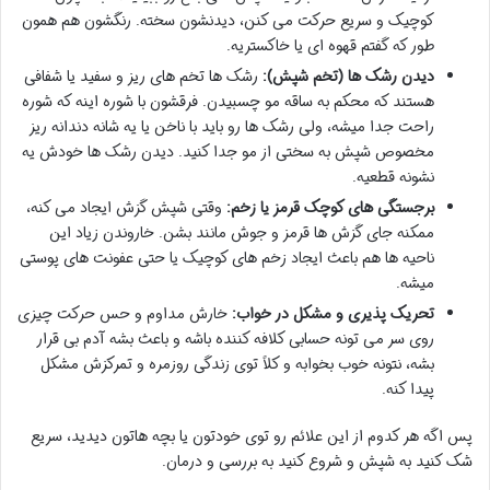
کوچیک و سریع حرکت می کنن، دیدنشون سخته. رنگشون هم همون
طور که گفتم قهوه ای یا خاکستریه.
دیدن رشک ها (تخم شپش):
رشک ها تخم های ریز و سفید یا شفافی
هستند که محکم به ساقه مو چسبیدن. فرقشون با شوره اینه که شوره
راحت جدا میشه، ولی رشک ها رو باید با ناخن یا یه شانه دندانه ریز
مخصوص شپش به سختی از مو جدا کنید. دیدن رشک ها خودش یه
نشونه قطعیه.
برجستگی های کوچک قرمز یا زخم:
وقتی شپش گزش ایجاد می کنه،
ممکنه جای گزش ها قرمز و جوش مانند بشن. خاروندن زیاد این
ناحیه ها هم باعث ایجاد زخم های کوچیک یا حتی عفونت های پوستی
میشه.
تحریک پذیری و مشکل در خواب:
خارش مداوم و حس حرکت چیزی
روی سر می تونه حسابی کلافه کننده باشه و باعث بشه آدم بی قرار
بشه، نتونه خوب بخوابه و کلاً توی زندگی روزمره و تمرکزش مشکل
پیدا کنه.
پس اگه هر کدوم از این علائم رو توی خودتون یا بچه هاتون دیدید، سریع
شک کنید به شپش و شروع کنید به بررسی و درمان.