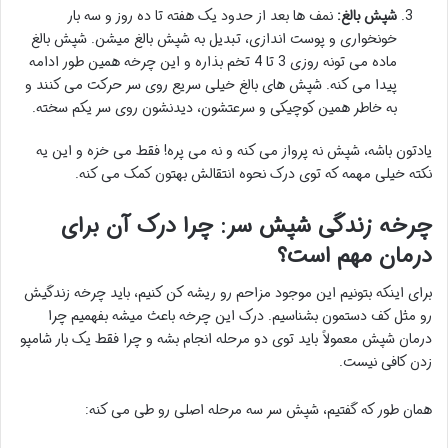
شپش بالغ:
نمف ها بعد از حدود یک هفته تا ده روز و سه بار
خونخواری و پوست اندازی، تبدیل به شپش بالغ میشن. شپش بالغ
ماده می تونه روزی 3 تا 4 تخم بذاره و این چرخه همین طور ادامه
پیدا می کنه. شپش های بالغ خیلی سریع روی سر حرکت می کنند و
به خاطر همین کوچیکی و سرعتشون، دیدنشون روی سر یکم سخته.
یادتون باشه، شپش نه پرواز می کنه و نه می پره! فقط می خزه و این یه
نکته خیلی مهمه که توی درک نحوه انتقالش بهتون کمک می کنه.
چرخه زندگی شپش سر: چرا درک آن برای
درمان مهم است؟
برای اینکه بتونیم این موجود مزاحم رو ریشه کن کنیم، باید چرخه زندگیش
رو مثل کف دستمون بشناسیم. درک این چرخه باعث میشه بفهمیم چرا
درمان شپش معمولاً باید توی دو مرحله انجام بشه و چرا فقط یک بار شامپو
زدن کافی نیست.
همان طور که گفتیم، شپش سر سه مرحله اصلی رو طی می کنه: