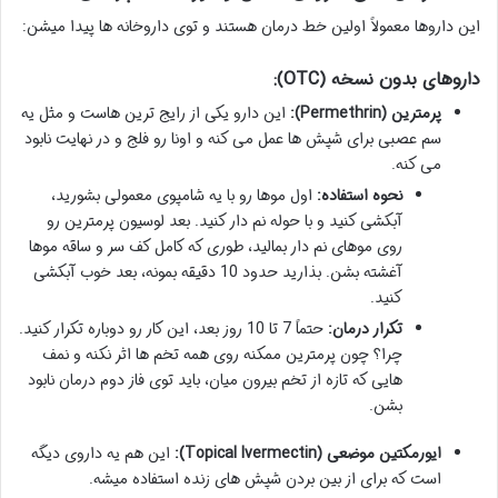
این داروها معمولاً اولین خط درمان هستند و توی داروخانه ها پیدا میشن:
داروهای بدون نسخه (OTC):
پرمترین (Permethrin):
این دارو یکی از رایج ترین هاست و مثل یه
سم عصبی برای شپش ها عمل می کنه و اونا رو فلج و در نهایت نابود
می کنه.
نحوه استفاده:
اول موها رو با یه شامپوی معمولی بشورید،
آبکشی کنید و با حوله نم دار کنید. بعد لوسیون پرمترین رو
روی موهای نم دار بمالید، طوری که کامل کف سر و ساقه موها
آغشته بشن. بذارید حدود 10 دقیقه بمونه، بعد خوب آبکشی
کنید.
تکرار درمان:
حتماً 7 تا 10 روز بعد، این کار رو دوباره تکرار کنید.
چرا؟ چون پرمترین ممکنه روی همه تخم ها اثر نکنه و نمف
هایی که تازه از تخم بیرون میان، باید توی فاز دوم درمان نابود
بشن.
ایورمکتین موضعی (Topical Ivermectin):
این هم یه داروی دیگه
است که برای از بین بردن شپش های زنده استفاده میشه.