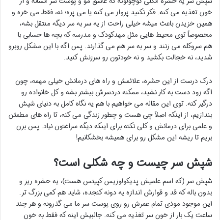
شپش سر یه حشره انگلی کوچولوئه که عاشق مو و پوست سر انسانه و از
خون تغذیه می کنه. فکر نکنید پرواز می کنه یا می پره؛ نه، فقط می خزه و
همین خزیدن باعث میشه خیلی راحت از یه سر به سر دیگه منتقل بشه،
مخصوصاً توی محیط هایی مثل مهدکودک و مدرسه که بچه ها حسابی با
هم سروکله می زنند و سر به سر هم می گذارند. پس اگه با این مشکل روبرو
شدید، نه خجالت بکشید و نه خودتون رو سرزنش کنید.
درک درست از این حشره، علائمش و راه های درمانش خیلی مهمه، چون
اگه زود دست به کار نشید، ممکنه دردسرش بیشتر بشه و کل خانواده رو
درگیر کنه. توی این مقاله می خواهیم با هم یه نگاه کامل به دنیای شپش
بندازیم، از اینکه اصلاً چی هست و چطور زندگی می کنه، تا راه های مطمئن
و علمی برای درمانش و کلی نکته برای اینکه دیگه سراغتون نیاد. پس بزن
بریم تا ریشه این مشکل رو برای همیشه بخشکانیم!
شپش سر چیست و چه شکلی است؟
شپش سر (که اسم علمیش پدیکولوزیس کپیتس هست)، یه حشره ریز و
بدون باله که قد و قوارش اندازه یه دونه کنجده، شاید هم کمی بزرگ تر.
این موجود موذی تمام عمرش رو روی پوست سر ما می گذرونه و هر چند
ساعت یک بار از خون سر تغذیه می کنه. جالبیش اینه که فقط به خون