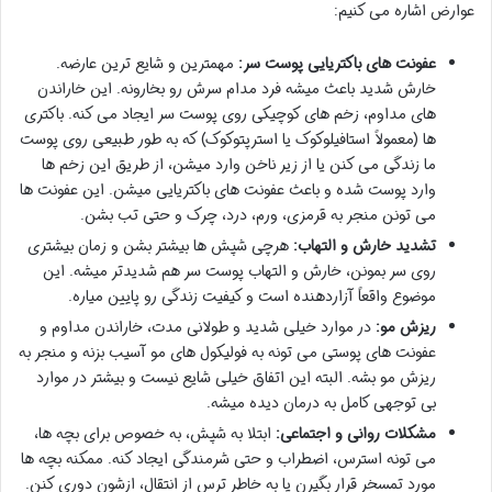
عوارض اشاره می کنیم:
عفونت های باکتریایی پوست سر:
مهمترین و شایع ترین عارضه.
خارش شدید باعث میشه فرد مدام سرش رو بخارونه. این خاراندن
های مداوم، زخم های کوچیکی روی پوست سر ایجاد می کنه. باکتری
ها (معمولاً استافیلوکوک یا استرپتوکوک) که به طور طبیعی روی پوست
ما زندگی می کنن یا از زیر ناخن وارد میشن، از طریق این زخم ها
وارد پوست شده و باعث عفونت های باکتریایی میشن. این عفونت ها
می تونن منجر به قرمزی، ورم، درد، چرک و حتی تب بشن.
تشدید خارش و التهاب:
هرچی شپش ها بیشتر بشن و زمان بیشتری
روی سر بمونن، خارش و التهاب پوست سر هم شدیدتر میشه. این
موضوع واقعاً آزاردهنده است و کیفیت زندگی رو پایین میاره.
ریزش مو:
در موارد خیلی شدید و طولانی مدت، خاراندن مداوم و
عفونت های پوستی می تونه به فولیکول های مو آسیب بزنه و منجر به
ریزش مو بشه. البته این اتفاق خیلی شایع نیست و بیشتر در موارد
بی توجهی کامل به درمان دیده میشه.
مشکلات روانی و اجتماعی:
ابتلا به شپش، به خصوص برای بچه ها،
می تونه استرس، اضطراب و حتی شرمندگی ایجاد کنه. ممکنه بچه ها
مورد تمسخر قرار بگیرن یا به خاطر ترس از انتقال، ازشون دوری کنن.