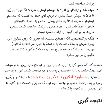
پزشک مراجعه کنید.
مبتلا شدن نوزادان یا افراد با سیستم ایمنی ضعیف:
اگه نوزادان (زیر
6 ماه) به شپش مبتلا شدن، یا فردی توی خانواده هست که سیستم
ایمنیش ضعیفه (مثلاً به خاطر بیماری خاص یا مصرف داروهای
خاص)، حتماً باید قبل از هر درمانی با پزشک مشورت کنید. بعضی
داروها برای این گروه از افراد مناسب نیستن.
شک در تشخیص:
اگه مطمئن نیستید که چیزی که روی سرتون می
بینید شپش یا رشک هست یا نه (مثلاً با شوره سر اشتباه گرفتید)،
بهتره از یه پزشک متخصص پوست و مو کمک بگیرید تا تشخیص
دقیق رو براتون بذاره.
خلاصه که اگه حس کردید از پسش برنمیاید یا اوضاع داره پیچیده تر میشه،
اصلاً درنگ نکنید و با یه متخصص پوست و مو صحبت کنید. این روزها حتی
مشاوره آنلاین با دکتر پوست و مو
می تونید با
هم راهنمایی بگیرید
و نیازی به مراجعه حضوری نباشه. مهم اینه که سریع و درست عمل کنید تا
این دردسر از زندگیتون پاک بشه.
نتیجه گیری