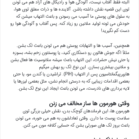
البته فقط آفتاب نیست، آلودگی هوا و رادیکال های آزاد هم می تونن
توی این قضیه نقش داشته باشن. آلاینده ها و ذرات معلق توی هوا،
به سلول های پوستی ما آسیب می رسونن و باعث التهاب میشن که
خودش می تونه تولید ملانین رو زیاد کنه. پس آفتاب و آلودگی هوا رو
دست کم نگیرید!
همچنین، آسیب ها و التهابات پوستی هم می تونن باعث لک بشن.
مثلاً اگه جوش هاتون رو دستکاری کنید، یا پوستتون زخم بشه، بسوزه
یا حتی نیش حشرات، این التهاب باعث میشه ملانوسیت ها فعال بشن
و ملانین بیشتری بسازن. این نوع لک رو بهش میگیم
هایپرپیگمانتاسیون پس از التهاب (PIH). تراشیدن یا کندن مو، یا حتی
بعضی اقدامات زیبایی که به درستی انجام نشن، مثل بعضی لیزرها یا
لایه برداری های نادرست، می تونن باعث ایجاد این نوع لک بشن.
وقتی هورمون ها ساز مخالف می زنن
هورمون ها، این فرماندهان کوچک بدن، نقش خیلی بزرگی توی
سلامت پوست ما دارن. وقتی تعادلشون به هم می خوره، می تونن
باعث بروز لک های صورتی بشن که حسابی کلافه مون می کنن.