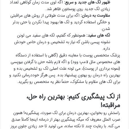
ظهور لک های جدید و سریع:
اگه توی مدت زمان کوتاهی تعداد
زیادی لک جدید روی پوستتون ظاهر شد.
مقاومت به درمان:
اگه برای مدت طولانی از روش های مراقبتی
و خانگی استفاده کردید و لک ها بهبود پیدا نکردن یا حتی بدتر
شدن.
لکه های سفید:
همونطور که گفتیم، لکه های سفید می تونن
نشونه پیسی باشن که نیاز به تشخیص و درمان خاص خودش
داره.
پزشک متخصص پوست با معاینه دقیق (گاهی با استفاده از دستگاه
های مخصوص مثل لامپ وود) و اگه لازم باشه حتی با گرفتن بیوپسی
(نمونه برداری از پوست)، می تونه علت اصلی لک رو تشخیص بده و
بهترین راه درمان رو بهتون پیشنهاد بده. پس هرگز خوددرمانی نکنید و
برای لک های مقاوم یا مشکوک، حتماً نظر یه متخصص رو بگیرید.
از لک پیشگیری کنیم: بهترین راه حل،
مراقبته!
راستش رو بخواین، بهترین درمان برای لک صورت، پیشگیریه! همون
ضرب المثل معروف که میگه پیشگیری بهتر از درمانه اینجا کاملاً صدق
می کنه. با رعایت چند تا نکته ساده، می تونید تا حد زیادی جلوی بروز