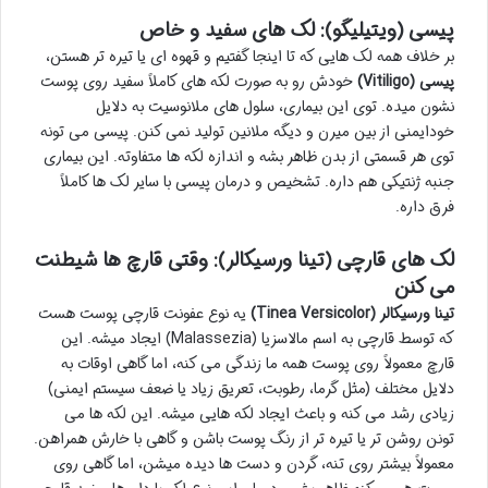
پیسی (ویتیلیگو): لک های سفید و خاص
بر خلاف همه لک هایی که تا اینجا گفتیم و قهوه ای یا تیره تر هستن،
پیسی (Vitiligo)
خودش رو به صورت لکه های کاملاً سفید روی پوست
نشون میده. توی این بیماری، سلول های ملانوسیت به دلایل
خودایمنی از بین میرن و دیگه ملانین تولید نمی کنن. پیسی می تونه
توی هر قسمتی از بدن ظاهر بشه و اندازه لکه ها متفاوته. این بیماری
جنبه ژنتیکی هم داره. تشخیص و درمان پیسی با سایر لک ها کاملاً
فرق داره.
لک های قارچی (تینا ورسیکالر): وقتی قارچ ها شیطنت
می کنن
تینا ورسیکالر (Tinea Versicolor)
یه نوع عفونت قارچی پوست هست
که توسط قارچی به اسم مالاسزیا (Malassezia) ایجاد میشه. این
قارچ معمولاً روی پوست همه ما زندگی می کنه، اما گاهی اوقات به
دلایل مختلف (مثل گرما، رطوبت، تعریق زیاد یا ضعف سیستم ایمنی)
زیادی رشد می کنه و باعث ایجاد لکه هایی میشه. این لکه ها می
تونن روشن تر یا تیره تر از رنگ پوست باشن و گاهی با خارش همراهن.
معمولاً بیشتر روی تنه، گردن و دست ها دیده میشن، اما گاهی روی