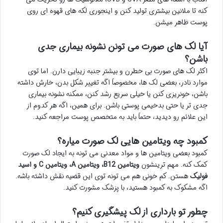
کنه تا ملانین بیشتری تولید کنن و اینجوری لکه های قهوه ای روی
پوست ظاهر میشن.
آیا لک های صورت می تونن نشونه بیماری جدی
باشن؟
اکثر لک های صورت بی خطرن و بیشتر جنبه زیبایی دارن. اما توی
موارد نادر، بعضی لک ها، مخصوصاً اگه تغییر شکل بدن، خارش داشته
باشن، خونریزی کنن یا خیلی سریع رشد کنن، ممکنه نشونه بیماری
جدی تر یا حتی بدخیمی پوستی باشن. برای همین، اگه هر کدوم از
این علائم رو دیدید، حتماً باید به متخصص پوست مراجعه کنید.
کمبود چه ویتامین هایی لک صورت میاره؟
کمبود بعضی ویتامین ها و مواد معدنی می تونه به ایجاد لک صورت
کمک کنه. مهم ترینشون
ویتامین B12، ویتامین A، ویتامین C و اسید
فولیک
هستن. کم خونی هم می تونه توی این قضیه نقش داشته باشه.
اگه مشکوک به کمبود هستید، با پزشک مشورت کنید.
چطور تو بارداری از لک پیشگیری کنیم؟