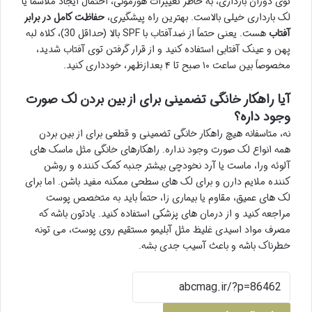
توی دوران بارداری، به خاطر تغییرات هورمونی، احتمال ایجاد ملاسما یا
لک بارداری خیلی بالاست. بهترین راه پیشگیری،
حفاظت کامل در برابر
آفتاب
هست. یعنی حتماً از ضدآفتاب با SPF بالا (حداقل 30)، کلاه لبه
پهن و عینک آفتابی استفاده کنید و از قرار گرفتن توی آفتاب شدید،
مخصوصاً بین ساعت ۱۰ صبح تا ۴ بعدازظهر، خودداری کنید.
آیا راهکار خانگی تضمینی برای از بین بردن لک صورت
وجود داره؟
نه، متاسفانه هیچ راهکار خانگی تضمینی و قطعی برای از بین بردن
همه انواع لک صورت وجود نداره. راهکارهای خانگی مثل ماسک های
آلوئه ورا، ماست یا آرد نخودچی بیشتر جنبه کمک کننده و روشن
کننده ملایم دارن و برای لک های سطحی ممکنه مفید باشن. اما برای
لک های عمیق، مقاوم یا بیماری زا، حتماً باید به متخصص پوست
مراجعه کنید و از درمان های پزشکی استفاده کنید. یادتون باشه که
مصرف مواد اسیدی غلیظ مثل آبلیمو مستقیم روی پوست، می تونه
خطرناک باشه و باعث آسیب جدی بشه.