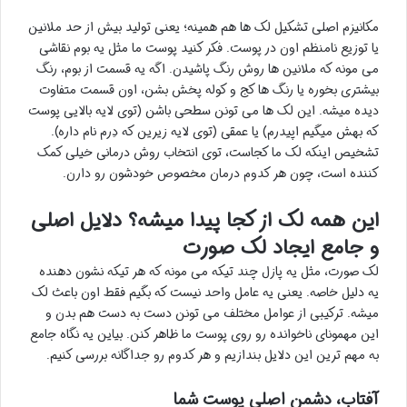
مکانیزم اصلی تشکیل لک ها هم همینه؛ یعنی تولید بیش از حد ملانین
یا توزیع نامنظم اون در پوست. فکر کنید پوست ما مثل یه بوم نقاشی
می مونه که ملانین ها روش رنگ پاشیدن. اگه یه قسمت از بوم، رنگ
بیشتری بخوره یا رنگ ها کج و کوله پخش بشن، اون قسمت متفاوت
دیده میشه. این لک ها می تونن سطحی باشن (توی لایه بالایی پوست
که بهش میگیم اپیدرم) یا عمقی (توی لایه زیرین که دِرم نام داره).
تشخیص اینکه لک ما کجاست، توی انتخاب روش درمانی خیلی کمک
کننده است، چون هر کدوم درمان مخصوص خودشون رو دارن.
این همه لک از کجا پیدا میشه؟ دلایل اصلی
و جامع ایجاد لک صورت
لک صورت، مثل یه پازل چند تیکه می مونه که هر تیکه نشون دهنده
یه دلیل خاصه. یعنی یه عامل واحد نیست که بگیم فقط اون باعث لک
میشه. ترکیبی از عوامل مختلف می تونن دست به دست هم بدن و
این مهمونای ناخوانده رو روی پوست ما ظاهر کنن. بیاین یه نگاه جامع
به مهم ترین این دلایل بندازیم و هر کدوم رو جداگانه بررسی کنیم.
آفتاب، دشمن اصلی پوست شما