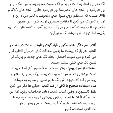
اگه بخوایم فقط یه علت رو برای لک صورت نام ببریم، بدون شک اون
نور خورشید و اشعه های مضرشه! نور خورشید حاوی اشعه های UVA و
UVB هست که مستقیم روی سلول های ملانوسیت تاثیر می ذارن و
اونا رو تحریک می کنن تا ملانین بیشتری تولید کنن. این همون
مکانیزم دفاعی پوسته که سعی می کنه جلوی آسیب اشعه های مضر رو
بگیره، اما نتیجه اش میشه لک و تیرگی:
آفتاب سوختگی های مکرر و قرار گرفتن طولانی مدت در معرض
آفتاب:
هر بار که پوست ما بدون محافظ کافی در برابر آفتاب قرار
می گیره و می سوزه، احتمال ایجاد لک های جدید و پررنگ تر
شدن لک های قبلی بیشتر میشه.
استفاده از سولاریوم:
سولاریوم هم دقیقاً همون کار آفتاب رو با
شدت بیشتری انجام میده و پوست رو تحریک به تولید ملانین
زیاد می کنه که نتیجه اش لک های عمیق و مقاوم به درمانه.
عدم استفاده صحیح یا کافی از ضدآفتاب:
خیلی ها فکر می کنن
فقط تابستون و وقتی آفتاب شدیده باید ضدآفتاب بزنن. اما این
یه باور کاملاً اشتباهه. حتی توی روزهای ابری، پشت پنجره یا
توی خونه هم اشعه های UV به پوست ما می رسن و باید از
ضدآفتاب استفاده کنیم.