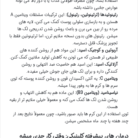
استفاده بشه، چون مصرف طولانی مدت یا با دوز بالا می تونه
عوارض جانبی داشته باشه.
رتینوئیدها (ترتینوئین، رتینول):
این ترکیبات مشتقات ویتامین A
هستن و به بازسازی سلولی پوست کمک می کنن، لایه های
مرده رو از بین می برن و باعث روشن شدن تدریجی لک ها
میشن. رتینول های بدون نسخه ملایم ترن، اما ترتینوئین فقط با
تجویز پزشک قابل دسترسه.
آربوتین و کوجیک اسید:
این مواد هم از روشن کننده های
طبیعی تر هستن که می تونن به کاهش تولید ملانین کمک کنن.
آزلائیک اسید:
این اسید هم خاصیت ضد التهابی و روشن
کنندگی داره و برای لک های جای جوش خیلی مفیده.
ویتامین C:
یه آنتی اکسیدان قوی و روشن کننده پوسته که توی
سرم ها و کرم ها به وفور پیدا میشه.
نیاسینامید (ویتامین B3):
این ماده هم به کاهش التهاب و
روشن شدن لک ها کمک می کنه و معمولاً خیلی ملایم تر از بقیه
هست.
توی استفاده از این کرم ها باید صبور باشید، چون معمولاً نتایج بعد از
چند هفته یا چند ماه مشخص میشن.
درمان های پیشرفته کلینیکی: وقتی کار جدی میشه