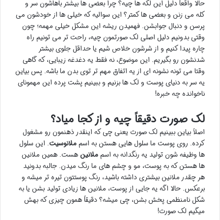
حالا واقعاً دلیل این لکه ها چیه؟ چرا بعضی ها بیشتر باهاشون سر و
کله می زنن و بعضی ها کمتر؟ این سوالیه که خیلی ها از خودشون می
پرسن و دنبال جوابشن. فهمیدن ریشه این مشکل خیلی مهمه؛ چون
وقتی بدونیم دلیل اصلی لک صورتمون چیه، راحت تر می تونیم راه
چاره پیدا کنیم و از شرشون خلاص شیم یا حداقل جلوی بیشتر
شدنشون رو بگیریم. این موضوع، نه فقط یه دغدغه زیبایی، که گاهی
وقتا می تونه نشونه ای از یه اتفاق مهم تر توی بدن ما باشه. پس بیاین
یه سر به دنیای پوست و لک ها بزنیم و ببینیم پشت پرده این مهمونای
ناخوانده چه خبره!
لک صورت دقیقاً چیه و از کجا میاد؟
اصلاً بیاین ببینیم لک صورت یعنی چی که اینقدر ذهنمون رو مشغول
کرده. روی پوست ما سلول هایی هستن به اسم
ملانوسیت
. این سلول
ها وظیفه شون تولید یه رنگدانه به اسم
ملانین
هست. همین ملانین
ها هستن که به پوست، مو و چشم های ما رنگ میدن. جالبه بدونید
هر چقدر ملانین بیشتری داشته باشید، رنگ پوستتون تیره تر میشه و
برعکس. حالا اگه یه جایی از پوست، ملانین ها زیادی تولید بشن یا به
شکل نامنظمی پخش بشن، چی میشه؟ دقیقاً همون چیزی که بهش
میگیم لک صورت!