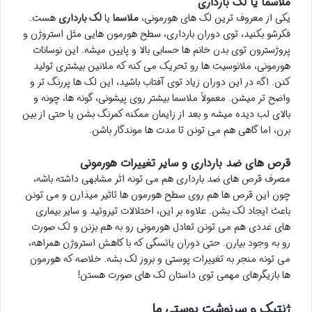
ملاسما یا لک بارداری
یکی از معروف ترین لک های هورمونی،
ملاسما
یا
لک بارداری
هست.
فکرشو بکنید، توی دوران بارداری، سطح هورمون هایی مثل استروژن و
پروژسترون توی بدن خانم ها حسابی بالا و پایین میشه. این نوسانات
هورمونی، ملانوسیت ها رو تحریک می کنه که ملانین بیشتری تولید
کنن. اگه در این دوران زیاد توی آفتاب باشید، این لک ها پررنگ تر و
واضح تر میشن. معمولاً ملاسما بیشتر روی پیشونی، گونه ها، چونه و
بالای لب دیده میشه و بعد از زایمان ممکنه کمرنگ بشن یا حتی از بین
برن، اما گاهی هم می تونن تا مدت ها موندگار باشن.
قرص های ضد بارداری و سایر تغییرات هورمونی
مصرف قرص های ضد بارداری هم می تونه اثر مشابهی داشته باشه،
چون این قرص ها هم روی سطح هورمون ها تاثیر میذارن و می تونن
باعث ایجاد لک بشن. علاوه بر این، اختلالات تیروئید و سایر بیماری
های غددی هم می تونن تعادل هورمونی رو به هم بزنن و لک صورت
رو به وجود بیارن. حتی دوران یائسگی که با کاهش استروژن همراهه،
می تونه منجر به تغییرات پوستی و بروز لک بشه. خلاصه که هورمون
ها بازیگرهای مهمی توی داستان لک های صورت هستن!
ژنتیک و سرنوشت پوستی ما