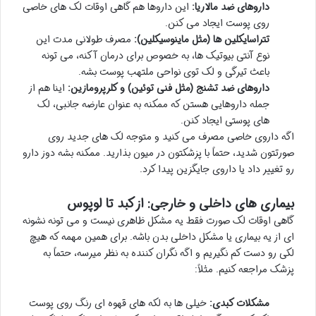
داروهای ضد مالاریا:
این داروها هم گاهی اوقات لک های خاصی
روی پوست ایجاد می کنن.
تتراسایکلین ها (مثل ماینوسیکلین):
مصرف طولانی مدت این
نوع آنتی بیوتیک ها، به خصوص برای درمان آکنه، می تونه
باعث تیرگی و لک توی نواحی ملتهب پوست بشه.
داروهای ضد تشنج (مثل فنی توئین) و کلرپرومازین:
اینا هم از
جمله داروهایی هستن که ممکنه به عنوان عارضه جانبی، لک
های پوستی ایجاد کنن.
اگه داروی خاصی مصرف می کنید و متوجه لک های جدید روی
صورتتون شدید، حتماً با پزشکتون در میون بذارید. ممکنه بشه دوز دارو
رو تغییر داد یا داروی جایگزین پیدا کرد.
بیماری های داخلی و خارجی: از کبد تا لوپوس
گاهی اوقات لک صورت فقط یه مشکل ظاهری نیست و می تونه نشونه
ای از یه بیماری یا مشکل داخلی بدن باشه. برای همین مهمه که هیچ
لکی رو دست کم نگیریم و اگه نگران کننده به نظر میرسه، حتماً به
پزشک مراجعه کنیم. مثلاً:
مشکلات کبدی:
خیلی ها به لکه های قهوه ای رنگ روی پوست