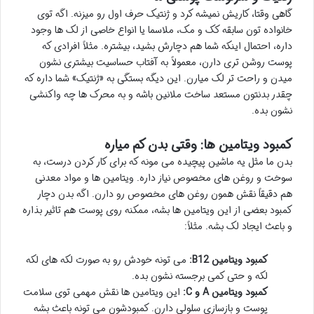
گاهی وقتا، کاریش نمیشه کرد و ژنتیک حرف اول رو میزنه. اگه توی
خانواده تون سابقه کک و مک، ملاسما یا انواع خاصی از لک ها وجود
داره، احتمال اینکه شما هم دچارش بشید، بیشتره. مثلاً افرادی که
پوست روشن تری دارن، معمولاً به آفتاب حساسیت بیشتری نشون
میدن و راحت تر لک میارن. این دیگه بستگی به «ژنتیک» شما داره که
چقدر بدنتون مستعد ساخت ملانین باشه و به محرک ها چه واکنشی
نشون بده.
کمبود ویتامین ها: وقتی بدن کم میاره
بدن ما مثل یه ماشین پیچیده می مونه که برای کار کردن درست، به
سوخت و روغن های مخصوص نیاز داره. ویتامین ها و مواد معدنی
هم دقیقاً نقش همون روغن های مخصوص رو دارن. اگه بدن دچار
کمبود بعضی از این ویتامین ها بشه، ممکنه روی پوست هم تاثیر بذاره
و باعث ایجاد لک بشه. مثلاً:
کمبود ویتامین B12:
می تونه خودش رو به صورت لکه های لکه
لکه و حتی کمی برجسته نشون بده.
کمبود ویتامین A و C:
این ویتامین ها نقش مهمی توی سلامت
پوست و بازسازی سلولی دارن. کمبودشون می تونه باعث بشه