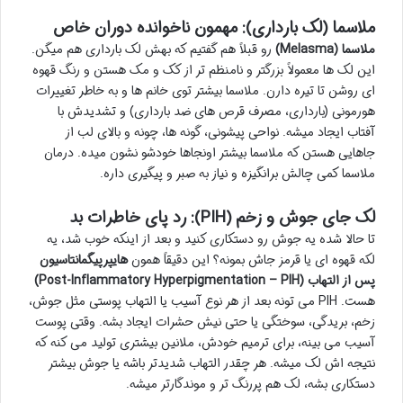
ملاسما (لک بارداری): مهمون ناخوانده دوران خاص
ملاسما (Melasma)
رو قبلاً هم گفتیم که بهش لک بارداری هم میگن.
این لک ها معمولاً بزرگتر و نامنظم تر از کک و مک هستن و رنگ قهوه
ای روشن تا تیره دارن. ملاسما بیشتر توی خانم ها و به خاطر تغییرات
هورمونی (بارداری، مصرف قرص های ضد بارداری) و تشدیدش با
آفتاب ایجاد میشه. نواحی پیشونی، گونه ها، چونه و بالای لب از
جاهایی هستن که ملاسما بیشتر اونجاها خودشو نشون میده. درمان
ملاسما کمی چالش برانگیزه و نیاز به صبر و پیگیری داره.
لک جای جوش و زخم (PIH): رد پای خاطرات بد
تا حالا شده یه جوش رو دستکاری کنید و بعد از اینکه خوب شد، یه
لکه قهوه ای یا قرمز جاش بمونه؟ این دقیقاً همون
هایپرپیگمانتاسیون
پس از التهاب (Post-Inflammatory Hyperpigmentation – PIH)
هست. PIH می تونه بعد از هر نوع آسیب یا التهاب پوستی مثل جوش،
زخم، بریدگی، سوختگی یا حتی نیش حشرات ایجاد بشه. وقتی پوست
آسیب می بینه، برای ترمیم خودش، ملانین بیشتری تولید می کنه که
نتیجه اش لک میشه. هر چقدر التهاب شدیدتر باشه یا جوش بیشتر
دستکاری بشه، لک هم پررنگ تر و موندگارتر میشه.