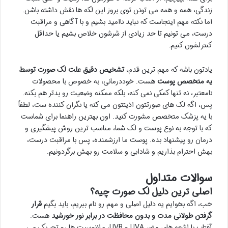
زندگی، همه و همه می تونن توی بروز این لکه ها نقش داشته باشن.
اما نکته مهم اینجاست که نباید ناامید بشیم و با آگاهی و مراقبت
درست، می تونیم تا حد زیادی از شرشون خلاص بشیم یا حداقل
کنترلشون کنیم.
یادتون باشه که مهم ترین قدم،
تشخیص دقیق علت لک صورت توسط
یه متخصص پوست
هست. خوددرمانی، به خصوص با محصولات
نامعتبر، نه تنها کمکی نمی کنه، بلکه ممکنه وضعیت رو بدتر هم بکنه.
پس، اگه لک های صورتتون اذیتتون می کنه یا نگران کننده ست، لطفاً
با یه پزشک متخصص مشورت کنید. اون بهترین راهنما برای شماست
که با توجه به نوع پوست و لک شما، مناسب ترین روش پیشگیری و
درمان رو پیشنهاد بده. پوست ما ارزشمنده، پس با مراقبت درست،
بهش احترام بذاریم و شادابی و سلامت رو بهش برگردونیم.
سوالات متداول
اصلی ترین دلیل لک صورت چیه؟
خب، اگه بخوایم یه دلیل اصلی و مهم رو نام ببریم، باید بگیم
قرار
گرفتن طولانی مدت و بدون محافظت در برابر نور خورشید
هست.
آفتاب با اشعه های مضر UVA و UVB، ملانوسیت ها رو تحریک می