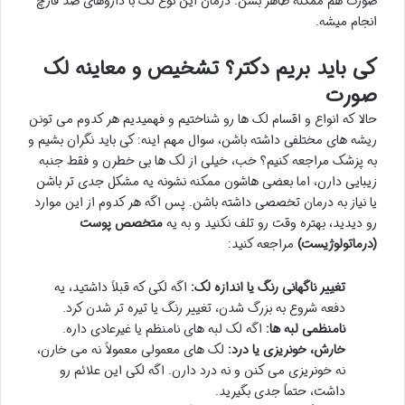
صورت هم ممکنه ظاهر بشن. درمان این نوع لک با داروهای ضد قارچ
انجام میشه.
کی باید بریم دکتر؟ تشخیص و معاینه لک
صورت
حالا که انواع و اقسام لک ها رو شناختیم و فهمیدیم هر کدوم می تونن
ریشه های مختلفی داشته باشن، سوال مهم اینه: کی باید نگران بشیم و
به پزشک مراجعه کنیم؟ خب، خیلی از لک ها بی خطرن و فقط جنبه
زیبایی دارن، اما بعضی هاشون ممکنه نشونه یه مشکل جدی تر باشن
یا نیاز به درمان تخصصی داشته باشن. پس اگه هر کدوم از این موارد
رو دیدید، بهتره وقت رو تلف نکنید و به یه
متخصص پوست
(درماتولوژیست)
مراجعه کنید:
تغییر ناگهانی رنگ یا اندازه لک:
اگه لکی که قبلاً داشتید، یه
دفعه شروع به بزرگ شدن، تغییر رنگ یا تیره تر شدن کرد.
نامنظمی لبه ها:
اگه لک لبه های نامنظم یا غیرعادی داره.
خارش، خونریزی یا درد:
لک های معمولی معمولاً نه می خارن،
نه خونریزی می کنن و نه درد دارن. اگه لکی این علائم رو
داشت، حتماً جدی بگیرید.