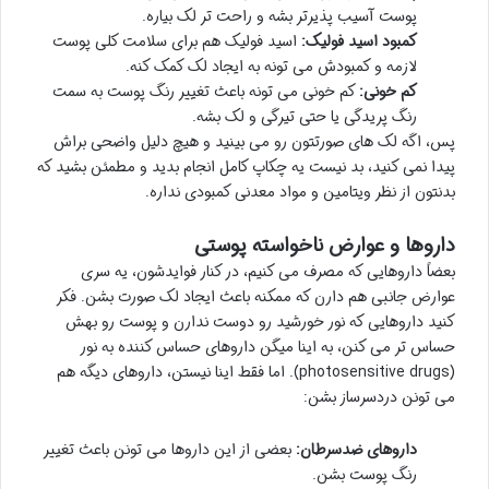
پوست آسیب پذیرتر بشه و راحت تر لک بیاره.
کمبود اسید فولیک:
اسید فولیک هم برای سلامت کلی پوست
لازمه و کمبودش می تونه به ایجاد لک کمک کنه.
کم خونی:
کم خونی می تونه باعث تغییر رنگ پوست به سمت
رنگ پریدگی یا حتی تیرگی و لک بشه.
پس، اگه لک های صورتتون رو می بینید و هیچ دلیل واضحی براش
پیدا نمی کنید، بد نیست یه چکاپ کامل انجام بدید و مطمئن بشید که
بدنتون از نظر ویتامین و مواد معدنی کمبودی نداره.
داروها و عوارض ناخواسته پوستی
بعضاً داروهایی که مصرف می کنیم، در کنار فوایدشون، یه سری
عوارض جانبی هم دارن که ممکنه باعث ایجاد لک صورت بشن. فکر
کنید داروهایی که نور خورشید رو دوست ندارن و پوست رو بهش
حساس تر می کنن، به اینا میگن داروهای حساس کننده به نور
(photosensitive drugs). اما فقط اینا نیستن، داروهای دیگه هم
می تونن دردسرساز بشن:
داروهای ضدسرطان:
بعضی از این داروها می تونن باعث تغییر
رنگ پوست بشن.