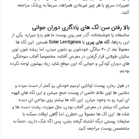
تغییرات سریع یا هر چیز غیرعادی همراهه، سریعاً به پزشک مراجعه
کنید.
بالا رفتن سن: لک های یادگاری دوران جوانی
متاسفانه یا خوشبختانه، گذر عمر روی پوست ما هم ردپا میزاره. یکی از
این ردپاها،
لکه های پیری
یا
Solar Lentigines
هستن. این لکه ها
معمولاً بعد از ۴۰ سالگی خودشون رو نشون میدن، اما ریشه شون توی
سالیان طولانی قرار گرفتن در معرض آفتابه، مخصوصاً آفتاب سوختگی
های دوران کودکی و جوانی که اون موقع شاید زیاد بهشون توجه نکرده
بودیم.
در طول زمان، پوست توانایی ترمیم خودش رو کمتر از دست میده و
ملانین ها توی نقاط خاصی از پوست جمع میشن و این لکه های قهوه
ای تیره رو به وجود میارن. این لکه ها بیشتر روی نواحی ای دیده
میشن که بیشتر در معرض آفتاب بودن، مثل صورت، پشت دست ها و
شانه ها. این لک ها معمولاً بی خطرن، اما گاهی اوقات ممکنه با
ضایعات پوستی دیگه اشتباه گرفته بشن، پس اگه شک دارید، حتماً به
متخصص پوست مراجعه کنید.