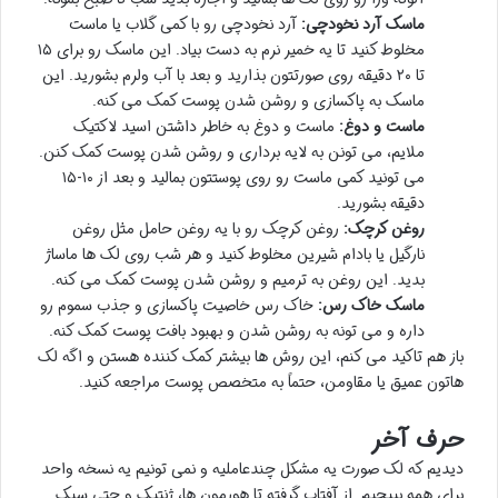
ماسک آرد نخودچی:
آرد نخودچی رو با کمی گلاب یا ماست
مخلوط کنید تا یه خمیر نرم به دست بیاد. این ماسک رو برای ۱۵
تا ۲۰ دقیقه روی صورتتون بذارید و بعد با آب ولرم بشورید. این
ماسک به پاکسازی و روشن شدن پوست کمک می کنه.
ماست و دوغ:
ماست و دوغ به خاطر داشتن اسید لاکتیک
ملایم، می تونن به لایه برداری و روشن شدن پوست کمک کنن.
می تونید کمی ماست رو روی پوستتون بمالید و بعد از ۱۰-۱۵
دقیقه بشورید.
روغن کرچک:
روغن کرچک رو با یه روغن حامل مثل روغن
نارگیل یا بادام شیرین مخلوط کنید و هر شب روی لک ها ماساژ
بدید. این روغن به ترمیم و روشن شدن پوست کمک می کنه.
ماسک خاک رس:
خاک رس خاصیت پاکسازی و جذب سموم رو
داره و می تونه به روشن شدن و بهبود بافت پوست کمک کنه.
باز هم تاکید می کنم، این روش ها بیشتر کمک کننده هستن و اگه لک
هاتون عمیق یا مقاومن، حتماً به متخصص پوست مراجعه کنید.
حرف آخر
دیدیم که لک صورت یه مشکل چندعاملیه و نمی تونیم یه نسخه واحد
برای همه بپیچیم. از آفتاب گرفته تا هورمون ها، ژنتیک و حتی سبک