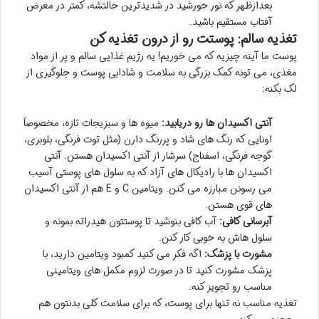
بعدازظهر که نور خورشید در شدیدترین حالتشه، کمتر در معرض
آفتاب مستقیم باشید.
تغذیه سالم: پوستت رو از درون تغذیه کن
پوست ما آینه چیزیه که می خوریم! یه رژیم غذایی سالم و پر از مواد
مغذی، می تونه کمک بزرگی به سلامت و شادابی پوست و جلوگیری از
لک بکنه:
آنتی اکسیدان ها رو دریابید:
میوه ها و سبزیجات تازه، مخصوصاً
اونایی که رنگ های شاد و پررنگ دارن (مثل توت فرنگی، بلوبری،
گوجه فرنگی، اسفناج) سرشار از آنتی اکسیدان هستن. آنتی
اکسیدان ها با رادیکال های آزاد که به سلول های پوستی آسیب
می رسونن مبارزه می کنن. ویتامین C و E هم از آنتی اکسیدان
های قوی هستن.
آبرسانی کافی:
آب کافی بنوشید تا پوستتون هیدراته بمونه و
سلول هاش به خوبی کار کنن.
مشورت با پزشک:
اگه فکر می کنید کمبود ویتامین دارید، با
پزشک مشورت کنید تا در صورت لزوم مکمل های ویتامینی
مناسب رو تجویز کنه.
تغذیه مناسب نه تنها برای پوست، که برای سلامت کلی بدنتون هم