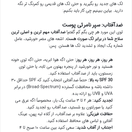
لک های جدید رو بگیرید و حتی لک های قدیمی رو کمرنگ تر نگه
دارید. بیاین ببینیم چی کار باید بکنیم:
ضدآفتاب: سپر نامرئی پوست
توی این مورد هر چی بگم کم گفتم!
ضدآفتاب مهم ترین و اصلی ترین
سلاح شما در برابر لک صورت هست.
اشعه های مضر خورشید، عامل
شماره یک ایجاد و تشدید لک ها هستن. پس:
هر روز، هر روز، هر روز:
حتی اگه هوا ابریه، حتی اگه توی خونه
هستید و نور خورشید از پنجره بهتون می تابه، یا حتی توی
زمستون، باید از ضدآفتاب استفاده کنید.
SPF 30 به بالا:
حتماً ضدآفتابی انتخاب کنید که SPF حداقل ۳۰
داشته باشه و محافظت گسترده (Broad-Spectrum) در برابر
UVA و UVB رو ارائه بده.
تجدید کنید:
هر ۲ تا ۳ ساعت یک بار، مخصوصاً اگه عرق می
کنید یا صورتتون رو شستید، ضدآفتاب رو تجدید کنید.
حفاظت فیزیکی:
علاوه بر ضدآفتاب، از کلاه لبه پهن، عینک
آفتابی و لباس های محافظ استفاده کنید.
اجتناب از آفتاب شدید:
سعی کنید بین ساعت ۱۰ صبح تا ۴