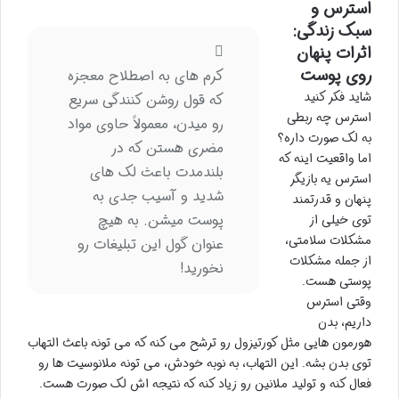
استرس و
سبک زندگی:
اثرات پنهان
روی پوست
کرم های به اصطلاح معجزه
شاید فکر کنید
که قول روشن کنندگی سریع
استرس چه ربطی
رو میدن، معمولاً حاوی مواد
به لک صورت داره؟
مضری هستن که در
اما واقعیت اینه که
بلندمدت باعث لک های
استرس یه بازیگر
شدید و آسیب جدی به
پنهان و قدرتمند
پوست میشن. به هیچ
توی خیلی از
مشکلات سلامتی،
عنوان گول این تبلیغات رو
از جمله مشکلات
نخورید!
پوستی هست.
وقتی استرس
داریم، بدن
هورمون هایی مثل کورتیزول رو ترشح می کنه که می تونه باعث التهاب
توی بدن بشه. این التهاب، به نوبه خودش، می تونه ملانوسیت ها رو
فعال کنه و تولید ملانین رو زیاد کنه که نتیجه اش لک صورت هست.