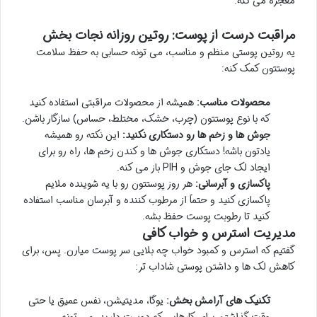
معجزه می کنه.
مراقبت درست از پوست: روتین روزانه نجات بخش
یه روتین پوستی منظم و مناسب، می تونه حسابی به حفظ سلامت
پوستتون کمک کنه:
محصولات مناسب:
همیشه از محصولات مراقبتی استفاده کنید
که با نوع پوستتون (چرب، خشک، مختلط، حساس) سازگار باشن.
جوش ها و زخم ها رو دستکاری نکنید:
این نکته رو همیشه
یادتون باشه! دستکاری جوش ها و کندن زخم ها، راه رو برای
ایجاد لک جای جوش و PIH باز می کنه.
پاکسازی و آبرسانی:
هر روز پوستتون رو با یه شوینده ملایم
پاکسازی کنید و حتماً از مرطوب کننده و آبرسان مناسب استفاده
کنید تا رطوبت پوست حفظ بشه.
مدیریت استرس و خواب کافی
گفتیم که استرس و کمبود خواب چه بلایی سر پوست میارن. پس، برای
کاهش لک ها و داشتن پوستی شاداب تر:
تکنیک های آرامش بخش:
یوگا، مدیتیشن، نفس عمیق یا حتی
وقت گذاشتن برای کارهایی که دوست دارید، می تونه