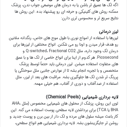
اگه لک ها عمیق تر باشن یا به درمان های موضعی جواب ندن، پزشک
ممکنه روش های کلینیکی و حرفه ای رو پیشنهاد بده. این روش ها
نتایج سریع تر و محسوس تری دارن:
لیزر درمانی
لیزرها با استفاده از امواج نوری با طول موج های خاص، رنگدانه ملانین
رو هدف قرار میدن و اونا رو می شکنن. انواع مختلفی از لیزرها برای
درمان لک وجود داره، مثل Q-switched، Fractional CO2 و
Picosecond. هر کدوم از اینا برای انواع خاصی از لک ها و با عمق
های متفاوت استفاده میشن. لیزر درمانی باید حتماً توسط پزشک
متخصص و با تجربه انجام بشه تا از عوارض جانبی مثل سوختگی یا
پررنگ تر شدن لک ها جلوگیری بشه. مراقبت های بعد از لیزر، مثل
استفاده از ضدآفتاب و دوری از آفتاب، هم خیلی مهمه.
لایه برداری شیمیایی (Chemical Peels)
توی این روش، پزشک از محلول های شیمیایی مخصوص (مثل AHA،
BHA یا TCA) برای برداشتن لایه سطحی پوست استفاده می کنه. این
کار باعث میشه سلول های مرده و لک دار از بین برن و پوست جدید و
روشن تر جایگزینشون بشه. لایه برداری شیمیایی هم انواع سطحی،