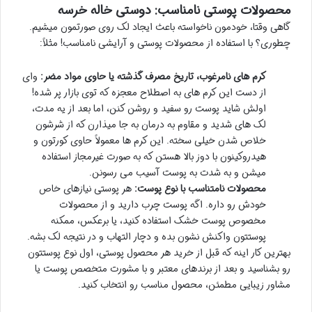
محصولات پوستی نامناسب: دوستی خاله خرسه
گاهی وقتا، خودمون ناخواسته باعث ایجاد لک روی صورتمون میشیم.
چطوری؟ با استفاده از محصولات پوستی و آرایشی نامناسب! مثلاً:
کرم های نامرغوب، تاریخ مصرف گذشته یا حاوی مواد مضر:
وای
از دست این کرم های به اصطلاح معجزه که توی بازار پر شده!
اولش شاید پوست رو سفید و روشن کنن، اما بعد از یه مدت،
لک های شدید و مقاوم به درمان به جا میذارن که از شرشون
خلاص شدن خیلی سخته. این کرم ها معمولاً حاوی کورتون و
هیدروکینون با دوز بالا هستن که به صورت غیرمجاز استفاده
میشن و به شدت به پوست آسیب می رسونن.
محصولات نامتناسب با نوع پوست:
هر پوستی نیازهای خاص
خودش رو داره. اگه پوست چرب دارید و از محصولات
مخصوص پوست خشک استفاده کنید، یا برعکس، ممکنه
پوستتون واکنش نشون بده و دچار التهاب و در نتیجه لک بشه.
بهترین کار اینه که قبل از خرید هر محصول پوستی، اول نوع پوستتون
رو بشناسید و بعد از برندهای معتبر و با مشورت متخصص پوست یا
مشاور زیبایی مطمئن، محصول مناسب رو انتخاب کنید.