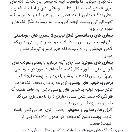
لک کبدی میگن. اما واقعیت اینه که بیشتر این لک ها، لکه های
پیری هستن که به خاطر آفتاب سوختگی های زیاد ایجاد شدن و
ربطی به کبد ندارن. البته بعضی بیماری های کبدی خاص ممکنه
تغییراتی توی پوست ایجاد کنن، ولی نه لزوماً به شکل لک های
قهوه ای رایج.
بیماری های روماتیسمی (مثل لوپوس):
بیماری های خودایمنی
مثل لوپوس می تونن باعث التهاب و تغییرات پوستی بشن که
گاهی خودشون رو به صورت لکه های قرمز یا تیره تر نشون
میدن.
بیماری های عفونی:
مثلاً جای آبله مرغان، یا بعضی عفونت های
قارچی مثل تینا ورسیکالر (که بعداً بیشتر در موردش حرف می
زنیم) می تونن لکه های روشن یا تیره روی پوست ایجاد کنن.
برخی بدخیمی های پوستی:
توی موارد نادر، بعضی لک ها می
تونن نشونه اولیه بدخیمی های پوستی باشن. به خاطر همینه که
هر لکی که تغییر شکل میده، خارش داره یا خونریزی می کنه،
باید توسط پزشک بررسی بشه.
آلرژی های غذایی و محیطی:
بعضی آلرژی ها می تونن باعث
التهاب پوست بشن که نتیجه اش همون PIH (لک پس از
التهاب) هست.
پس، اگه لک های صورتتون با علائم دیگه ای مثل خارش، درد،