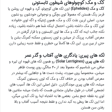
کک و مک: کوچولوهای شیطون تابستونی
کک و مک (Ephelides)
اون لکه های کوچولو، گرد و قهوه ای روشن یا
قرمز رنگ هستن که معمولاً توی بچگی و نوجوانی خودشون رو نشون
میدن. اصلی ترین علت کک و مک، همون ژنتیکه و اگه توی خانواده
تون کک و مک داشته باشن، احتمال اینکه شما هم داشته باشید، زیاده.
نکته جالب اینه که کک و مک ها توی تابستون و با قرار گرفتن در
معرض آفتاب، پررنگ تر میشن و توی زمستون ممکنه کمرنگ بشن یا
حتی از بین برن. این لک ها کاملاً بی خطرن و فقط جنبه زیبایی دارن.
لکه های پیری: یادگاری های آفتاب و گذر عمر
لکه های پیری (Solar Lentigines)
رو همون لکه های قهوه ای تیره و
صافی می شناسیم که معمولاً بعد از ۴۰ سالگی روی پوست ظاهر
میشن، مخصوصاً روی صورت، پشت دست ها و جاهایی که بیشتر در
معرض آفتاب بودن. بر خلاف کک و مک که توی زمستون کمرنگ
میشه، لکه های پیری موندگارترن. دلیل اصلی این لک ها، آسیب های
تجمعی آفتاب در طول سالیان متمادی هست که باعث میشه ملانین ها
توی یه نقطه جمع بشن. بعضی ها به اشتباه اینا رو لک کبدی میگن،
اما این لک ها ربطی به کبد ندارن و فقط نتیجه آسیب آفتاب و بالا
رفتن سن هستن.