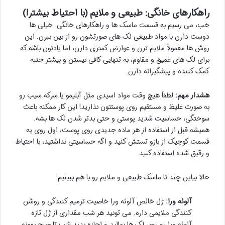
راهکارهای خانگی: طبیعی و ملایم (با احتیاط بیشتر!)
خب، می رسیم به قسمت ماسک ها و راهکارهای خانگی. خیلی ها
دوست دارن با مواد طبیعی لک های صورتشون رو از بین ببرن. این
روش ها معمولاً ملایم ترن و عوارض کمتری دارن، اما یادتون باشه که
برای لک های عمیق و مقاوم، به تنهایی کافی نیستن و بیشتر جنبه
کمک کننده و پیشگیرانه دارن.
هشدار مهم:
لطفاً هیچ وقت مواد اسیدی مثل آبلیمو یا سرکه سیب رو
به صورت غلیظ و مستقیم روی پوستتون نذارید! این کار ممکنه باعث
سوختگی، حساسیت شدید پوستی و حتی بدتر شدن لک ها بشه.
همیشه قبل از استفاده از هر ماده جدیدی روی پوست، اول روی یه
قسمت کوچیک از بازو تستش کنید و اگه حساسیتی نداشتید، با احتیاط
و رقیق شده استفاده کنید.
حالا بیاین چند تا ماسک طبیعی و ملایم رو با هم ببینیم:
آلوئه ورا:
ژل خالص آلوئه ورا خاصیت ترمیم کنندگی و روشن
کنندگی ملایمی داره. می تونید هر شب مقداری از ژل تازه
آلوئه ورا رو روی لک ها بمالید و اجازه بدید شب تا صبح بمونه.