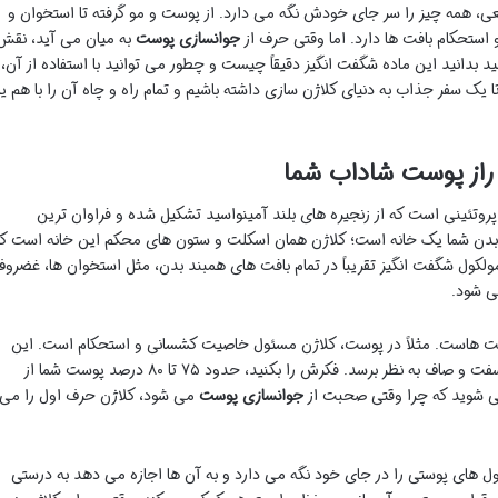
 همه چیز را سر جای خودش نگه می دارد. از پوست و مو گرفته تا استخوان و
ستحکام بافت ها دارد. اما وقتی حرف از
جوانسازی پوست
به میان می آید، نقش
 بدانید این ماده شگفت انگیز دقیقاً چیست و چطور می توانید با استفاده از آن،
 تا یک سفر جذاب به دنیای کلاژن سازی داشته باشیم و تمام راه و چاه آن را با هم یا
 راز پوست شاداب شما
روتئینی است که از زنجیره های بلند آمینواسید تشکیل شده و فراوان ترین
د بدن شما یک خانه است؛ کلاژن همان اسکلت و ستون های محکم این خانه است ک
لکول شگفت انگیز تقریباً در تمام بافت های همبند بدن، مثل استخوان ها، غضرو
می شود.
بافت هاست. مثلاً در پوست، کلاژن مسئول خاصیت کشسانی و استحکام است. این
همان چیزی است که باعث می شود پوست شما سفت و صاف به نظر برسد. فکرش را بکنید، حدود ۷۵ تا ۸۰ درصد پوست شما از
ی شوید که چرا وقتی صحبت از
جوانسازی پوست
می شود، کلاژن حرف اول را می
 های پوستی را در جای خود نگه می دارد و به آن ها اجازه می دهد به درستی