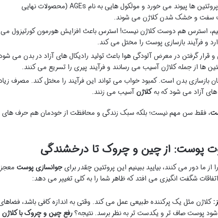
منجر شوند. قند با پروتئین ها پیوند می خورد و مولکول هایی به نام AGEs (محصولات نهایی
اعث سفت و خشک شدن کلاژن می شوند.
فیم، استرس هم دوست کلاژن نیست! استرس باعث افزایش هورمون کورتیزول می
رد و فرآیند بازسازی پوست را مختل می کند.
 قرار گرفتن در معرض آلودگی هوا باعث تولید رادیکال های آزاد در بدن می شود
تئین ها از جمله کلاژن آسیب می رسانند و فرآیند پیری را تسریع می کنند.
ن بازسازی بدن است. کمبود خواب می تواند این فرآیند را مختل کند. مصرف زیاد
 های آزاد می شود که به
کلاژن
آسیب می زنند.
ست
، فقط سن مهم نیست؛ بلکه سبک زندگی و محافظت از خودمان هم حرف های
اوت پوست: از چین و چروک تا درخشندگی
از ما دور می کنند، بیایید ببینیم این پروتئین چقدر برای
جوانسازی پوست
معجزه
اتفاقات شگفت انگیزی می افتد که ظاهر شما را به کلی تغییر می دهد:
:
کلاژن مثل یک پرکننده طبیعی عمل می کند. وقتی به اندازه کافی باشد، فضاهای
 شود پوست صاف تر و یکدست تر به نظر برسد. نتیجه؟
رفع چین و چروک با کلاژن
و