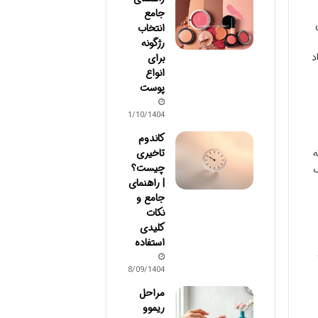
جامع
انتخاب
رژگونه
د
برای
انواع
پوست
01/10/1404
کاندوم
تاخیری
ه
چیست؟
ف
| راهنمای
جامع و
نکات
کلیدی
استفاده
28/09/1404
مراحل
ریموو