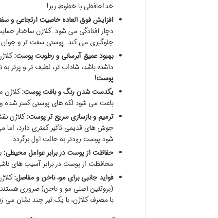
خداحافظی با خطوط ریز!
افزایش فوق العاده خاصیت ارتجاعی و سف
دچار افتادگی می شود. کلاژن ساختار حمای
جلوگیری می کند. پوستی سفت تر و جوان ت
بهبود عمیق آبرسانی و رطوبت پوست:
کلاژن
داشته باشد، شاداب تر، لطیف تر و پرتر ب
پوست
!
یکدست شدن رنگ و بافت پوست:
کلاژن می
باعث می شود لکه های پوستی کمتر شده و
ترمیم و بازسازی سریع تر پوست:
کلاژن نقش 
جوش های قدیمی تأثیر کمتری دارد، اما می
شود پوست زودتر به حالت اول برگردد.
حفاظت از پوست در برابر عوامل محیطی:
بر
محافظت از پوست در برابر آسیب های ناشی 
فواید جانبی برای مو، ناخن و مفاصل:
کلاژن
(پروتئین اصلی مو و ناخن) ضروری هستند
با مصرف کلاژن، با یک تیر چند نشان می زن