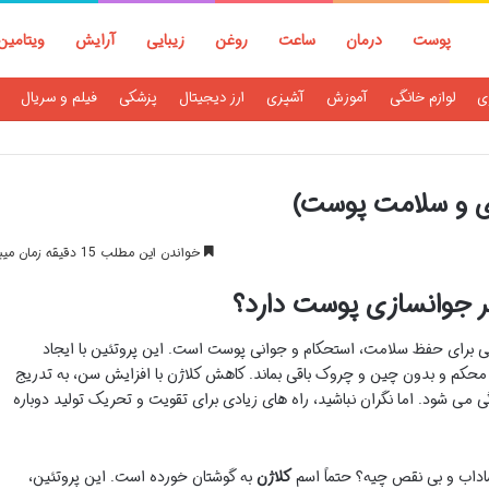
پوست
درمان
ساعت
روغن
زیبایی
آرایش
ویتامین
ی
لوازم خانگی
آموزش
آشپزی
ارز دیجیتال
پزشکی
فیلم و سریال
ی و سلامت پوست)
خواندن این مطلب 15 دقیقه زمان میبرد
ر جوانسازی پوست دارد؟
ی برای حفظ سلامت، استحکام و جوانی پوست است. این پروتئین با ایجاد
حکم و بدون چین و چروک باقی بماند. کاهش کلاژن با افزایش سن، به تدریج
 می شود. اما نگران نباشید، راه های زیادی برای تقویت و تحریک تولید دوباره
 شاداب و بی نقص چیه؟ حتماً اسم
کلاژن
به گوشتان خورده است. این پروتئین،