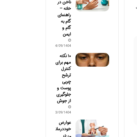
ناخن در
خانه –
راهنمای
گام به
گام و
ایمن
24/09/1404
۱۰ نکته
مهم برای
کنترل
ترشح
چربی
پوست و
جلوگیری
از جوش
03/09/1404
عوارض
خوددرمان
ی در