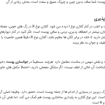
گر پوست شما صاف، بدون چین و چروک عمیق و سفت است، بخش زیادی از آن
این نوع کلاژن، دومین نوع فراوان در پوست است و اغلب در کنار کلاژن نوع I دیده می شود. کلاژن نوع III در رگ های خونی
ژن بیشتر در انعطاف پذیری، نرمی و صافی پوست است. فکر کنید در کنار دیوارهای
محکم (نوع I)، شما نیاز به دیوارهایی با انعطاف بیشتر دارید تا خانه در برابر تکان ها مقاوم باشد؛ کلاژن نوع III دقیقاً همین خاصیت را
ف و جوان به نظر برسد.
د و نقش مهمی در سلامت مفاصل دارد. هرچند مستقیماً در
جوانسازی پوست
دخی
 شناخت آن خالی از لطف نیست. اگر مشکل مفصلی دارید، احتمالاً مکمل های حاو
یک لایه نازک زیرین در بسیاری از اندام ها از جمله پوست است، حضور دارد. وظیفه اصلی آن
م است. این نوع کلاژن به پایداری ساختاری پوست هم کمک می کند، اما نقش آن د