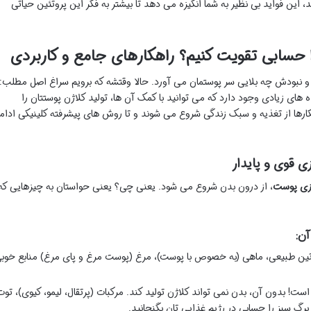
 این فواید بی نظیر به شما انگیزه می دهد تا بیشتر به فکر این پروتئین حیاتی
 حسابی تقویت کنیم؟ راهکارهای جامع و کاربردی
نبودش چه بلایی سر پوستمان می آورد. حالا وقتشه که برویم سراغ اصل مطلب:
اه های زیادی وجود دارد که می توانید با کمک آن ها، تولید کلاژن پوستتان را
هکارها از تغذیه و سبک زندگی شروع می شوند و تا روش های پیشرفته کلینیکی ادام
ی قوی و پایدار
زی پوست
، از درون بدن شروع می شود. یعنی چی؟ یعنی حواستان به چیزهایی که
آن:
تین طبیعی، ماهی (به خصوص با پوست)، مرغ (پوست مرغ و پای مرغ) منابع خوب
ست! بدون آن، بدن نمی تواند کلاژن تولید کند. مرکبات (پرتقال، لیمو، کیوی)، توت
برگ سبز را حسابی در رژیم غذایی تان بگنجانید.