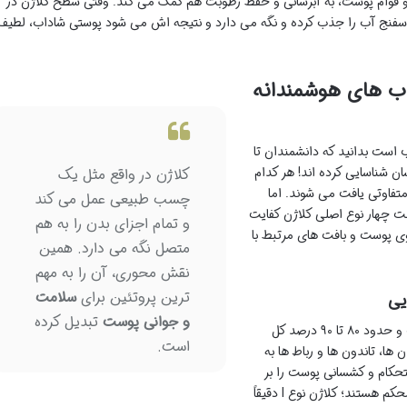
و قوام پوست، به آبرسانی و حفظ رطوبت هم کمک می کند. وقتی سطح کلاژن در
اسفنج آب را جذب کرده و نگه می دارد و نتیجه اش می شود پوستی شاداب، لطیف
خاب های هوشمندانه
 است بدانید که دانشمندان تا
بدن انسان شناسایی کرده اند! هر کدام
کلاژن در واقع مثل یک
متفاوتی یافت می شوند. اما
چسب طبیعی عمل می کند
 چهار نوع اصلی کلاژن کفایت
و تمام اجزای بدن را به هم
روی پوست و بافت های مرتبط با
متصل نگه می دارد. همین
نقش محوری، آن را به مهم
ترین پروتئین برای
سلامت
و جوانی پوست
تبدیل کرده
این نوع کلاژن، فراوان ترین کلاژن در بدن ماست و حدود ۸۰ تا ۹۰ درصد کل
است.
ا، تاندون ها و رباط ها به
حکام و کشسانی پوست را بر
عهده دارد. تصور کنید دیوارهای یک خانه چقدر محکم هستند؛ کلاژن نوع I دقیقاً