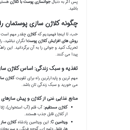
پس اگر به دنبال
جوانسازی پوست با کلاژن
هستید،
باشید.
چگونه کلاژن سازی پوستمان را
خب، تا اینجا فهمیدیم که
کلاژن
چقدر مهم است و 
روش های افزایش کلاژن پوست
! نگران نباشید، ر
تحریک کنید و جوانی را به آن برگردانید. این را
پیدا می کنند.
تغذیه و سبک زندگی: اساس کلاژن ساز
مهم ترین و پایدارترین راه برای تقویت
کلاژن سا
می خورید و سبک زندگی تان باشد.
منابع غذایی غنی از کلاژن و پیش سازهای 
کلاژن مستقیم:
آب قلم (آب استخوان)، ژلا
از کلاژن قابل جذب هستند.
ویتامین C:
این ویتامین پادشاه
کلاژن ساز
ا
ها، فلفل دلمه ای، گوجه فرنگی و سبزیجات 