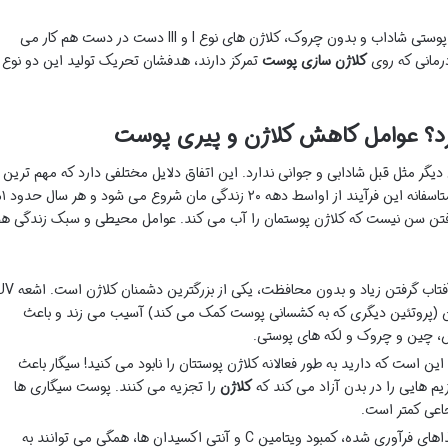
و داشتن پوستی شاداب و بدون چروک، کلاژن های نوع I و III دست در دست هم کار می
درمانی که روی
کلاژن سازی پوست
تمرکز دارند، هدفشان تحریک تولید این دو نوع
رد؟ عوامل کاهش کلاژن و پیری پوست
دیگر مثل قبل شادابی و جوانی ندارد. این اتفاق دلایل مختلفی دارد که مهم ترین
است. متاسفان
لا رفتن سن نیست که کلاژن پوستمان را آب می کند. عوامل محیطی و سبک زندگی ه
آفتاب گرفتن زیاد و بدون محافظت، یکی از بزرگترین دشمنان ک
تین (پروتئین دیگری که به کشسانی پوست کمک می کند) آسیب می زند و باعث
س، چین و چروک و لکه های پوستی.
ین است که دارید به طور فعالانه کلاژن پوستتان را نابود می کنید! سیگار باعث
 هایی را در بدن آزاد می کند که
کلاژن
را تجزیه می کنند. پوست سیگاری ها
جاعی کمتر است.
، کمبود ویتامین C و آنتی اکسیدان ها، همگی می توانند به