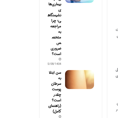
بیماری‌ها
ی
نشیمنگاه
ی؛ چرا
مراجعه
، عضلات
به
متخص
ص
ضروری
است؟
25/08/1404
ل
سن ابتلا
ی
به
سرطان
پوست
چقدر
است؟
(راهنمای
ر
کامل)