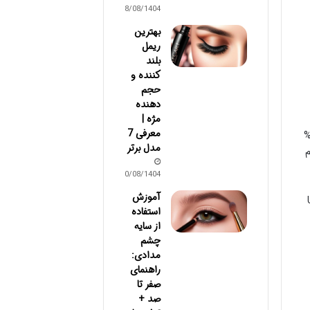
18/08/1404
بهترین
ریمل
بلند
کننده و
حجم
دهنده
مژه |
معرفی 7
ه این فرآیند از اواسط دهه ۲۰ زندگی مان شروع می شود و هر سال حدود ۱%
مدل برتر
م
10/08/1404
آموزش
لاژن است. اشعه UV
استفاده
از سایه
چشم
مدادی:
راهنمای
صفر تا
صد +