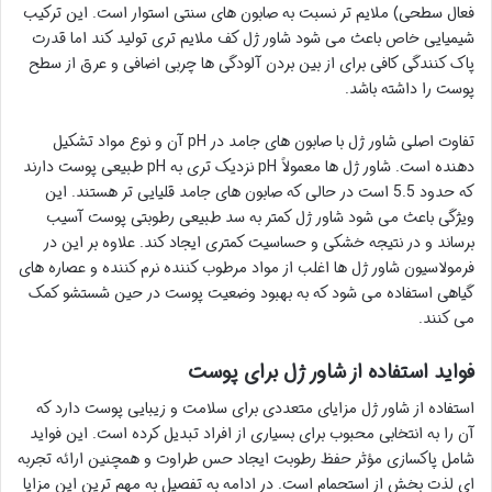
فعال سطحی) ملایم تر نسبت به صابون های سنتی استوار است. این ترکیب
شیمیایی خاص باعث می شود شاور ژل کف ملایم تری تولید کند اما قدرت
پاک کنندگی کافی برای از بین بردن آلودگی ها چربی اضافی و عرق از سطح
پوست را داشته باشد.
تفاوت اصلی شاور ژل با صابون های جامد در pH آن و نوع مواد تشکیل
دهنده است. شاور ژل ها معمولاً pH نزدیک تری به pH طبیعی پوست دارند
که حدود 5.5 است در حالی که صابون های جامد قلیایی تر هستند. این
ویژگی باعث می شود شاور ژل کمتر به سد طبیعی رطوبتی پوست آسیب
برساند و در نتیجه خشکی و حساسیت کمتری ایجاد کند. علاوه بر این در
فرمولاسیون شاور ژل ها اغلب از مواد مرطوب کننده نرم کننده و عصاره های
گیاهی استفاده می شود که به بهبود وضعیت پوست در حین شستشو کمک
می کنند.
فواید استفاده از شاور ژل برای پوست
استفاده از شاور ژل مزایای متعددی برای سلامت و زیبایی پوست دارد که
آن را به انتخابی محبوب برای بسیاری از افراد تبدیل کرده است. این فواید
شامل پاکسازی مؤثر حفظ رطوبت ایجاد حس طراوت و همچنین ارائه تجربه
ای لذت بخش از استحمام است. در ادامه به تفصیل به مهم ترین این مزایا