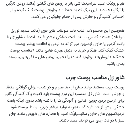
هیالورونیک اسید سرامیدها شی باتر یا روغن های گیاهی (مانند روغن نارگیل
یا آرگان) هستند. این ترکیبات به حفظ سد رطوبتی پوست کمک کرده و از
احساس کشیدگی و خارش پس از حمام جلوگیری می کنند.
همچنین این محصولات اغلب فاقد سولفات های قوی (مانند سدیم لوریل
سولفات) هستند که می توانند باعث خشکی بیشتر شوند. انتخاب شاور ژل با
بافت کرمی یا حاوی لوسیون می تواند به نرمی و لطافت بیشتر پوست
خشک کمک کند. هنگام خرید به دنبال عبارت هایی مانند «مناسب پوست
خشک» «آبرسان» «مرطوب کننده» یا «حاوی روغن های مغذی» روی بسته
بندی باشید.
شاور ژل مناسب پوست چرب
پوست چرب مستعد تولید بیش از حد سبوم و در نتیجه براقی گرفتگی منافذ
و جوش است. شاور ژل مناسب این نوع پوست باید قدرت پاک کنندگی کافی
برای از بین بردن چربی اضافی و آلودگی ها را داشته باشد بدون اینکه باعث
خشکی بیش از حد شود که منجر به تولید بیشتر چربی توسط پوست شود.
فرمولاسیون های حاوی سالیسیلیک اسید یا عصاره های طبیعی مانند چای
سبز یا درخت چای می توانند مفید باشند.