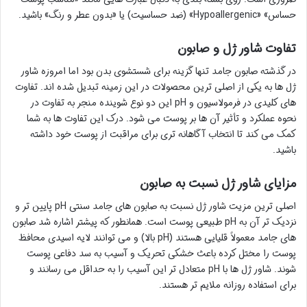
حساس» «Hypoallergenic» (ضد حساسیت) یا «بدون عطر و رنگ» باشید.
تفاوت شاور ژل و صابون
در گذشته صابون جامد تنها گزینه برای شستشوی بدن بود اما امروزه شاور
ژل ها به یکی از اصلی ترین محصولات در این زمینه تبدیل شده اند. تفاوت
های کلیدی در فرمولاسیون و pH این دو نوع شوینده منجر به تفاوت در
نحوه عملکرد و تأثیر آن ها بر پوست می شود. درک این تفاوت ها به شما
کمک می کند تا انتخاب آگاهانه تری برای مراقبت از پوست خود داشته
باشید.
مزایای شاور ژل نسبت به صابون
اصلی ترین مزیت شاور ژل نسبت به صابون های جامد سنتی pH پایین تر و
نزدیک تر آن به pH طبیعی پوست است. همانطور که پیشتر اشاره شد صابون
های جامد معمولاً قلیایی هستند (pH بالا) و می توانند لایه اسیدی محافظ
پوست را مختل کرده باعث خشکی تحریک و آسیب به سد دفاعی پوست
شوند. شاور ژل ها با pH متعادل تر این آسیب را به حداقل می رسانند و
برای استفاده روزانه ملایم تر هستند.