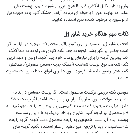
ولرم به طور کامل آبکشی کنید تا هیچ اثری از شوینده روی پوست باقی
نماند. در نهایت بدن را با حوله ای نرم به آرامی خشک کنید و در صورت نیاز
از لوسیون یا مرطوب کننده بدن استفاده نمایید.
نکات مهم هنگام خرید شاور ژل
انتخاب شاور ژل مناسب از میان تنوع بالای محصولات موجود در بازار ممکن
است چالش برانگیز باشد. توجه به چند نکته کلیدی می تواند به شما کمک
کند بهترین گزینه را برای نیازهای پوست خود پیدا کنید. اولین و مهم ترین
نکته شناخت نوع پوست شماست (خشک چرب حساس معمولی). همانطور
که پیشتر توضیح داده شد فرمولاسیون ها برای انواع مختلف پوست متفاوت
هستند.
دومین نکته بررسی ترکیبات محصول است. اگر پوست حساس دارید به
دنبال محصولات بدون عطر رنگ پارابن و سولفات باشید. اگر پوست خشک
دارید ترکیبات مرطوب کننده مانند گلیسیرین و روغن ها را جستجو کنید. به
pH محصول نیز توجه کنید؛ شاور ژل با pH نزدیک به 5.5 برای سلامت
پوست ایده آل است. همچنین به رایحه محصول دقت کنید؛ اگر به رایحه
ها حساسیت دارید یا ترجیح می دهید از عطر استفاده نکنید گزینه های