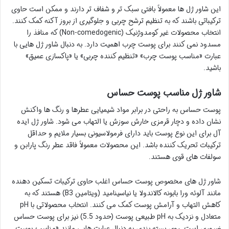
این شاور ژل ها معمولاً بافتی سبک تر و شفاف تر دارند و ممکن است حاوی
ترکیباتی باشند که به تنظیم ترشح چربی و جلوگیری از بروز آکنه کمک کنند.
انتخاب محصولات غیر کومدوژنیک (Non-comedogenic) که منافذ را
مسدود نمی کنند برای پوست چرب اهمیت دارد. به دنبال شاور ژل هایی با
عبارت «مناسب پوست چرب» «تنظیم کننده چربی» یا «پاکسازی عمیق»
باشید.
شاور ژل مناسب پوست حساس
پوست حساس به راحتی در برابر مواد شیمیایی عطرها و رنگ ها واکنش
نشان داده و دچار قرمزی خارش سوزش یا التهاب می شود. شاور ژل ایده
آل برای این نوع پوست باید دارای فرمولاسیونی بسیار ملایم و حداقل
ترکیبات تحریک کننده باشد. این محصولات معمولاً فاقد عطر رنگ پارابن و
سولفات های قوی هستند.
شاور ژل های مخصوص پوست حساس اغلب حاوی ترکیبات تسکین دهنده
مانند آلوئه ورا بابونه کالاندولا یا نیاسینامید (ویتامین B3) هستند که به
کاهش التهاب و آرامش پوست کمک می کنند. انتخاب محصولاتی با pH
متعادل و نزدیک به pH طبیعی پوست (حدود 5.5) نیز برای پوست حساس
ضروری است. روی بسته بندی به دنبال عبارت هایی مانند «مناسب پوست