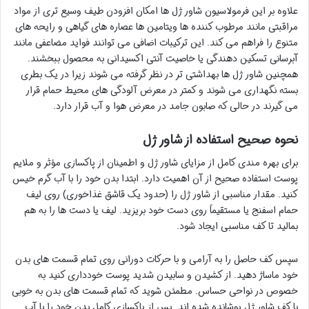
علاوه بر این فرمولاسیون شاور ژل ها امکان افزودن طیف وسیع تری از مواد
مراقبتی مانند مرطوب کننده ها ویتامین ها عصاره های گیاهی و رایحه های
متنوع را فراهم می کند. این ترکیبات اضافی می توانند فواید مضاعفی مانند
آبرسانی تسکین دهندگی یا خاصیت آنتی اکسیدانی به محصول ببخشند.
همچنین شاور ژل ها بهداشتی تر در نظر گرفته می شوند زیرا در یک بطری
بسته نگهداری می شوند و کمتر در معرض آلودگی های محیط حمام قرار
می گیرند در حالی که صابون جامد در معرض هوا و آب قرار دارد.
نحوه صحیح استفاده از شاور ژل
برای بهره مندی کامل از مزایای شاور ژل و اطمینان از پاکسازی مؤثر و ملایم
پوست استفاده صحیح از آن اهمیت دارد. ابتدا بدن خود را با آب گرم خیس
کنید. مقدار مناسبی از شاور ژل را (حدود یک قاشق غذاخوری) روی لیف
حمام اسفنج یا مستقیماً روی دست خود بریزید. لیف یا دست ها را به هم
بمالید تا کف مناسبی ایجاد شود.
سپس کف حاصل را به آرامی و با حرکات دورانی روی تمام قسمت های بدن
خود ماساژ دهید. از کشیدن و سابیدن شدید پوست خودداری کنید به
خصوص در نواحی حساس. مطمئن شوید که تمام قسمت های بدن به خوبی
با کف شاور ژل پوشانده شده اند. پس از پاکسازی کامل بدن خود را با آب