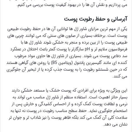
می پردازیم و نقش آن ها را در بهبود کیفیت پوست بررسی می کنیم.
آبرسانی و حفظ رطوبت پوست
یکی از مهم ترین مزایای شاور ژل ها توانایی آن ها در حفظ رطوبت طبیعی
پوست است. برخلاف بسیاری از صابون های سنتی که می توانند چربی های
طبیعی پوست را از بین برده و منجر به خشکی شوند شاور ژل ها با
فرمولاسیون ملایم تر و pH سازگارتر با پوست کمتر باعث اختلال در عملکرد
سد دفاعی پوست می شوند. بسیاری از شاور ژل ها حاوی مواد مرطوب
کننده ای مانند گلیسیرین پانتنول (ویتامین B5) یا روغن های گیاهی هستند
که در حین شستشو رطوبت را به پوست جذب کرده یا از تبخیر آن جلوگیری
می کنند.
این ویژگی به ویژه برای افرادی که پوست خشک یا مستعد خشکی دارند
بسیار حائز اهمیت است. استفاده منظم از شاور ژل مناسب می تواند به
نرمی و لطافت پوست کمک کرده و از احساس کشیدگی و خارش پس از
استحمام جلوگیری نماید. حفظ سطح مناسب رطوبت در پوست نه تنها به
سلامت کلی آن کمک می کند بلکه ظاهر پوست را نیز شاداب تر و جوان تر
نشان می دهد.