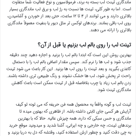
ماندگاری تینت لب بسته به برند، فرمولاسیون و نوع فعالیت شما متفاوت
است. اما به طور کلی، تینت ها نسبت به رژ لب و برق لب ماندگاری بسیار
بالاتری دارند و می توانند از ۴ تا ۱۲ ساعت، حتی بعد از خوردن و آشامیدن،
روی لب باقی بمانند. برندهای لوکس تر مثل دیور یا بنفیت معمولاً ماندگاری
بالاتری را ارائه می دهند.
تینت لب را روی بالم لب بزنیم یا قبل از آن؟
بهترین روش این است که ابتدا بالم لب را بزنید و اجازه دهید چند دقیقه
جذب شود و لب ها را نرم کند. سپس مقدار اضافی بالم لب را با دستمال
کاغذی بگیرید و بعد تینت را روی لب ها بزنید. این کار باعث می شود تینت
راحت تر پخش شود، لب ها خشک نشوند و رنگ طبیعی تری داشته باشند.
زدن بالم لب زیاد یا چرب بلافاصله قبل از تینت ممکن است باعث کاهش
ماندگاری تینت شود.
تینت لب و گونه واقعاً یه محصول همه فن حریفه که می تونه تو کیف
آرایش هر کسی جای ثابتی داشته باشه. از ظاهری که بهتون میده تا
ماندگاری و حس سبکی که داره، همه چیزش عالیه. حالا که با بهترین
برندهای تینت، چه خارجی و چه ایرانی، آشنا شدید و میدونید موقع خرید
به چی دقت کنید و چطور ازش استفاده کنید، وقتشه که دل به دریا بزنید و