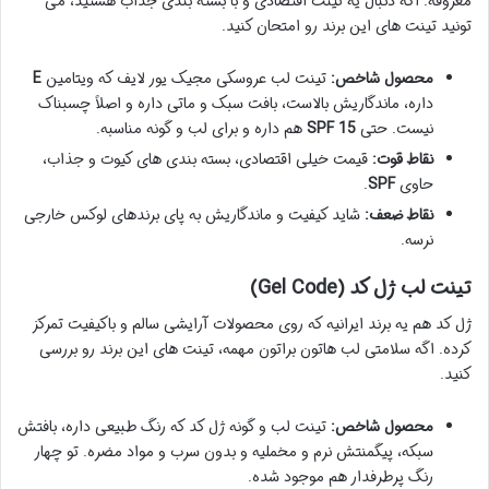
معروفه. اگه دنبال یه تینت اقتصادی و با بسته بندی جذاب هستید، می
تونید تینت های این برند رو امتحان کنید.
محصول شاخص:
تینت لب عروسکی مجیک یور لایف که ویتامین
E
داره، ماندگاریش بالاست، بافت سبک و ماتی داره و اصلاً چسبناک
نیست. حتی
SPF 15
هم داره و برای لب و گونه مناسبه.
نقاط قوت:
قیمت خیلی اقتصادی، بسته بندی های کیوت و جذاب،
حاوی
SPF
.
نقاط ضعف:
شاید کیفیت و ماندگاریش به پای برندهای لوکس خارجی
نرسه.
تینت لب ژل کد (Gel Code)
ژل کد هم یه برند ایرانیه که روی محصولات آرایشی سالم و باکیفیت تمرکز
کرده. اگه سلامتی لب هاتون براتون مهمه، تینت های این برند رو بررسی
کنید.
محصول شاخص:
تینت لب و گونه ژل کد که رنگ طبیعی داره، بافتش
سبکه، پیگمنتش نرم و مخملیه و بدون سرب و مواد مضره. تو چهار
رنگ پرطرفدار هم موجود شده.