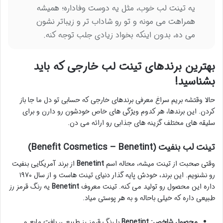
یه تینت لب خوب، مثل یه دوست وفاداره؛ همیشه
همراهت می مونه و تو رو شاداب تر و زیباتر نشون
می ده، بدون اینکه بخواد زیادی جلب توجه کنه.
بهترین برندهای تینت لب خارجی که باید
بشناسید!
حالا وقتشه بریم سراغ معرفی برندهای خارجی که حسابی تو دل ما جا باز
کردن. این برندها، هر کدوم ویژگی های خاص خودشون رو دارن و برای
سلیقه های مختلف گزینه های جذابی رو ارائه می دن.
تینت لب بنفیت (Benefit Cosmetics – Benetint)
وقتی صحبت از تینت میشه، محاله اسم
Benetint
از برند آمریکایی بنفیت
رو نشنویم. این برند، خودش پایه گذار دنیای تینت هاست و از سال ۱۹۷۰
داره این محصول رو تولید می کنه. تینت معروف
Benetint
یه رنگ قرمز رز
طبیعی داره که خیلی باحاله و به هر پوستی میاد.
محصول شاخص:
Benetint
با رنگ قرمز رز طبیعی، بافت مایع و