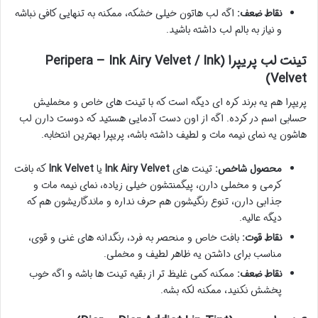
نقاط ضعف:
اگه لب هاتون خیلی خشکه، ممکنه به تنهایی کافی نباشه
و نیاز به بالم لب داشته باشید.
تینت لب پریپرا (Peripera – Ink Airy Velvet / Ink
Velvet)
پریپرا هم یه برند کره ای دیگه است که با تینت های خاص و مخملیش
حسابی اسم در کرده. اگه از اون دست آدمایی هستید که دوست دارن لب
هاشون یه نمای نیمه مات و لطیف داشته باشه، پریپرا بهترین انتخابه.
محصول شاخص:
تینت های
Ink Airy Velvet
یا
Ink Velvet
که بافت
کرمی و مخملی دارن، پیگمنتشون خیلی زیاده، نمای نیمه مات و
جذابی دارن، تنوع رنگیشون هم حرف نداره و ماندگاریشون هم که
دیگه عالیه.
نقاط قوت:
بافت خاص و منحصر به فرد، رنگدانه های غنی و قوی،
مناسب برای داشتن یه ظاهر لطیف و مخملی.
نقاط ضعف:
ممکنه کمی غلیظ تر از بقیه تینت ها باشه و اگه خوب
پخشش نکنید، ممکنه لکه بشه.