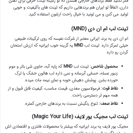
فکر نکنید فقط برندهای خارجی هستن که تو زمینه تینت حرفی برای گفتن
دارن، اتفاقاً تو ایران هم برندهایی داریم که تینت های باکیفیت و خوبی
تولید می کنن و می تونید با خیال راحت ازشون استفاده کنید.
تینت لب ام ان دی (MND)
ام ان دی یه برند ایرانی معتبر از شرکت نفیسه که روی ترکیبات طبیعی
خیلی تمرکز داره. تینت لب
MND
یه گزینه خوب ایرانیه که ارزش امتحان
کردن رو داره.
محصول شاخص:
تینت لب
MND
که پایه آبه، حاوی شی باتر و موم
زنبور عسله، حسابی آبرسانه و نمی ذاره لب هاتون خشک یا ترک
خورده بشن. پوشش دهیش خوبه و نمای نیمه مات میده.
نقاط قوت:
فرمولاسیون مغذی، قیمت مناسب، کیفیت قابل قبول و از
همه مهم تر دسترسی راحت.
نقاط ضعف:
تنوع رنگیش نسبت به برندهای خارجی کمتره.
تینت لب مجیک یور لایف (Magic Your Life)
مجیک یور لایف یه برند ایرانیه که بیشتر با محصولات فانتزی و اقتصادی اش