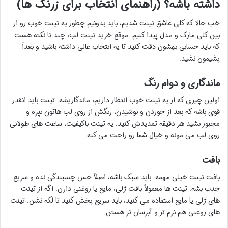
داشته باشه؟ (راهنمای انتخاب برای زرنگ ها)
خب حالا که کلی عاشق تینت شدیم، باید بدونیم چطور یه تینت خوب رو از
بین کلی مارک و مدل پیدا کنیم. موقع خرید تینت لب، چند تا نکته هست
که باید حسابی بهشون دقت کنید تا یه انتخاب عالی داشته باشید و بعداً
پشیمون نشید.
ماندگاری و دوام رنگ
اولین چیزی که از یه تینت خوب انتظار داریم، ماندگاریشه. تینت باید انقدر
قوی باشه که بعد از خوردن و نوشیدن، رنگش از روی لب هاتون نپره و
مجبور نشید هر دقیقه تمدیدش کنید. یه تینت باکیفیت، ساعت های طولانی
روی لب می مونه و خیال شما رو راحت می کنه.
بافت
بافت تینت خیلی مهمه. باید سبک باشه، اصلاً حس چسبندگی نده و سریع
جذب بشه. تینت ها معمولاً بافت ژلی، مایع یا روغنی دارن. اگه از تینت
های ژلی یا مایع استفاده می کنید، باید سریع پخش کنید تا لکه نشن. تینت
های روغنی هم نرم تر و آبرسان تر هستن.