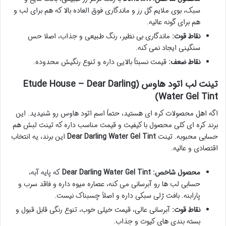
سبک، بوی ملایم گل رز و ماندگاری فوق العاده بالا که هم برای لب و
هم برای گونه عالیه.
نقاط قوت:
ماندگاری بی نظیر، رنگ طبیعی و جذاب، اصلا حس
سنگینی ایجاد نمی کنه.
نقاط ضعف:
قیمت نسبتاً بالایی داره و تنوع رنگیش محدوده.
تینت لب اتود هاوس (Etude House – Dear Darling
Water Gel Tint)
اگه اهل محصولات کره ای هستید، حتماً اسم اتود هاوس رو شنیدید. این
برند کره ای کلی محصول با کیفیت و قیمت مناسب داره که تینت لبش هم
حسابی محبوبه. تینت
Dear Darling Water Gel Tint
این برند، یه انتخاب
اقتصادی و عالیه.
محصول شاخص:
Dear Darling Water Gel Tint
که پایه آبه،
حسابی لب ها رو آبرسانی می کنه، عصاره میوه داره و فاقد سرب و
پارابنه. بافت ژلی سبکی داره و اصلاً چسبناک نیست.
نقاط قوت:
آبرسانی عالی، قیمت خیلی خوب، تنوع رنگی قابل قبول و
بسته بندی های کیوت و جذاب.