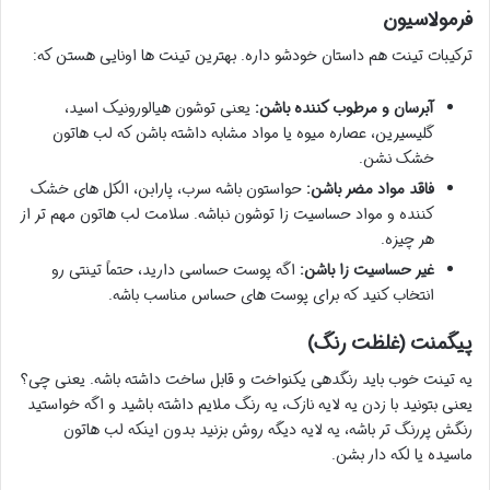
فرمولاسیون
ترکیبات تینت هم داستان خودشو داره. بهترین تینت ها اونایی هستن که:
آبرسان و مرطوب کننده باشن:
یعنی توشون هیالورونیک اسید،
گلیسیرین، عصاره میوه یا مواد مشابه داشته باشن که لب هاتون
خشک نشن.
فاقد مواد مضر باشن:
حواستون باشه سرب، پارابن، الکل های خشک
کننده و مواد حساسیت زا توشون نباشه. سلامت لب هاتون مهم تر از
هر چیزه.
غیر حساسیت زا باشن:
اگه پوست حساسی دارید، حتماً تینتی رو
انتخاب کنید که برای پوست های حساس مناسب باشه.
پیگمنت (غلظت رنگ)
یه تینت خوب باید رنگدهی یکنواخت و قابل ساخت داشته باشه. یعنی چی؟
یعنی بتونید با زدن یه لایه نازک، یه رنگ ملایم داشته باشید و اگه خواستید
رنگش پررنگ تر باشه، یه لایه دیگه روش بزنید بدون اینکه لب هاتون
ماسیده یا لکه دار بشن.