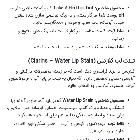
محصول شاخص:
Take A Hint Lip Tint
که پیگمنت بالایی داره، با
pH
پوست شما سازگار میشه و یه رنگ شخصی سازی شده بهتون
میده، آبرسانه، فاقد سرب و مومه و ماندگاریشم عالیه.
نقاط قوت:
قیمت مناسب در کنار کیفیت بالا، رنگ های متنوع و
جذاب.
نقاط ضعف:
ممکنه همیشه و همه جا راحت پیدا نشه.
تینت لب کلارنس (Clarins – Water Lip Stain)
کلارنس یه برند فرانسوی دیگه است که تو زمینه محصولات مراقبتی و
آرایشی حسابی تخصص داره. اگه دنبال یه تینت بر پایه آب با فرمولاسیون
گیاهی هستید، کلارنس یه انتخاب عالیه.
محصول شاخص:
Water Lip Stain
که بر پایه آبه، حاوی آلوئه ورا،
تمشک و عصاره برگ کاملیا سیننسیسه. حسابی آبرسانه، نمای ملایم و
براق میده و اصلاً چسبندگی نداره. هم برای لب خوبه هم گونه.
نقاط قوت:
فرمولاسیون گیاهی و آبرسان، حس سبکی فوق العاده،
جلوه براق و طبیعی.
نقاط ضعف:
قیمتش بالاست.