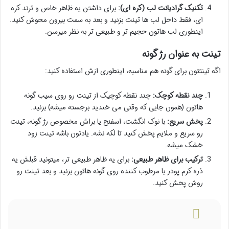
تکنیک گرادیانت لب (کره ای):
برای داشتن یه ظاهر خاص و ترند کره
ای، فقط داخل لب ها تینت بزنید و بعد به سمت بیرون محوش کنید.
اینطوری لب هاتون حجیم تر و طبیعی تر به نظر میرسن.
تینت به عنوان رژ گونه
اگه تینتتون برای گونه هم مناسبه، اینطوری ازش استفاده کنید:
چند نقطه کوچک:
چند نقطه کوچیک از تینت رو روی سیب گونه
هاتون (همون جایی که وقتی می خندید برجسته میشه) بزنید.
پخش سریع:
با نوک انگشت، اسفنج یا براش مخصوص رژ گونه، تینت
رو سریع و ملایم پخش کنید تا لکه نشه. یادتون باشه تینت زود
خشک میشه.
ترکیب برای ظاهر طبیعی:
برای یه ظاهر طبیعی تر، میتونید قبلش یه
ذره کرم پودر یا مرطوب کننده روی گونه هاتون بزنید و بعد تینت رو
روش پخش کنید.