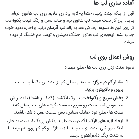
آماده سازی لب ها
قبل از اینکه تینت بزنید، حتماً یه لایه برداری ملایم روی لب هاتون انجام
بدید. این کار باعث میشه لب هاتون نرم و صاف بشن و رنگ تینت یکنواخت
تر روی اون ها بشینه. بعدش هم یه بالم لب آبرسان بزنید و اجازه بدید خوب
جذب بشه. اینجوری لب هاتون خشک نمیشن و تینت هم قشنگ تر دیده
میشه.
روش اعمال روی لب
نحوه تینت زدن روی لب ها خیلی مهمه:
مقدار کم در مرکز:
یه مقدار خیلی کم از تینت رو دقیقاً وسط لب
پایین و بالاییتون بزنید.
پخش سریع و یکنواخت:
با نوک انگشت (که تمیز باشه!) یا یه براش
مخصوص لب، تینت رو سریع به سمت گوشه های لب پخش کنید.
تینت ها خیلی زود خشک میشن، پس سرعت عمل داشته باشید.
ایجاد لایه های نازک:
اگه دوست دارید رنگش پررنگ تر باشه، به جای
اینکه یهو کلی تینت بزنید، چند تا لایه نازک و کم کم روی هم بزنید تا
به شدت رنگ دلخواهتون برسید.