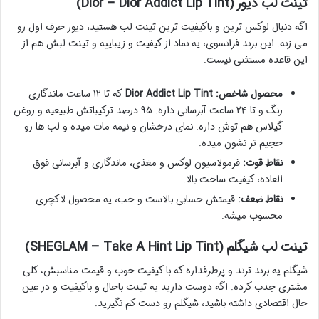
تینت لب دیور (Dior – Dior Addict Lip Tint)
اگه دنبال لوکس ترین و باکیفیت ترین تینت لب هستید، دیور حرف اول رو
می زنه. این برند فرانسوی، یه نماد از کیفیت و زیباییه و تینت لبش هم از
این قاعده مستثنی نیست.
محصول شاخص:
Dior Addict Lip Tint
که تا ۱۲ ساعت ماندگاری
رنگ و تا ۲۴ ساعت آبرسانی داره. ۹۵ درصد ترکیباتش طبیعیه و روغن
گیلاس هم توش داره. نمای درخشان و نیمه مات میده و لب ها رو
حجیم تر نشون میده.
نقاط قوت:
فرمولاسیون لوکس و مغذی، ماندگاری و آبرسانی فوق
العاده، کیفیت ساخت بالا.
نقاط ضعف:
قیمتش حسابی بالاست و خب، یه محصول لاکچری
محسوب میشه.
تینت لب شیگلم (SHEGLAM – Take A Hint Lip Tint)
شیگلم یه برند ترند و پرطرفداره که با کیفیت خوب و قیمت مناسبش، کلی
مشتری جذب کرده. اگه دوست دارید یه تینت باحال و باکیفیت و در عین
حال اقتصادی داشته باشید، شیگلم رو دست کم نگیرید.