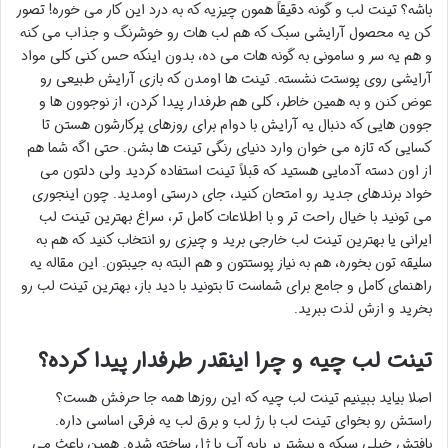
باشه؟ تینت لب و گونه دقیقاً همون چیزیه که به درد این کار می خوره! تصور
کن یه محصول آرایشی سبک که هم لب هات رو خوشرنگ و جذاب می کنه
و هم یه سر و سامونی به گونه هات می ده، بدون اینکه حس کنی کلی مواد
آرایشی روی پوستت نشسته. تینت ها اومدن که بازی آرایش طبیعی رو
عوض کنن و به همین خاطر، کلی هم طرفدار پیدا کردن، از نوجوون ها و
جوون هایی که دنبال یه آرایش با دوام برای روزهای پرکارشون هستن تا
کسایی که تازه می خوان وارد دنیای رنگی تینت ها بشن. حتی اگه شما هم
از اون دسته آدمایی هستید که قبلاً تینت استفاده کردید ولی دلتون می
خواد برندهای جدید رو امتحان کنید، جای درستی اومدید. چون اینجوری
می تونید با خیال راحت تر و با اطلاعات کامل تر، سراغ بهترین تینت لب
ایرانی یا بهترین تینت لب خارجی برید و چیزی رو انتخاب کنید که هم به
سلیقه تون بخوره، هم به نیاز پوستتون و هم البته به جیبتون. این مقاله یه
راهنمای کامل و جامع برای شماست تا بتونید با دید باز، بهترین تینت لب رو
بخرید و ازش لذت ببرید.
تینت لب چیه و چرا اینقدر طرفدار پیدا کرده؟
اصلا بیاید ببینیم تینت لب چیه که این روزها همه جا حرفش هست؟
راستش رو بخوای تینت لب با رژ لب و برق لب یه فرقی اساسی داره.
بافتش خیلی سبکه و بیشتر بر پایه آب یا ژل ساخته شده. همین باعث می