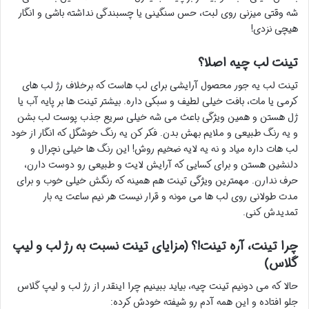
شه وقتی میزنی روی لبت، حس سنگینی یا چسبندگی نداشته باشی و انگار
هیچی نزدی!
تینت لب چیه اصلا؟
تینت لب یه جور محصول آرایشی برای لب هاست که برخلاف رژ لب های
کرمی یا مات، بافت خیلی لطیف و سبکی داره. بیشتر تینت ها بر پایه آب یا
ژل هستن و همین ویژگی باعث می شه خیلی سریع جذب پوست لب بشن
و یه رنگ طبیعی و ملایم بهش بدن. فکر کن یه رنگ خوشگل که انگار از خود
لب هات داره میاد و نه یه لایه ضخیم روش! این رنگ ها خیلی نچرال و
دلنشین هستن و برای کسایی که آرایش لایت و طبیعی رو دوست دارن،
حرف ندارن. مهمترین ویژگی تینت هم همینه که رنگش خیلی خوب و برای
مدت طولانی روی لب ها می مونه و قرار نیست هر نیم ساعت یه بار
تمدیدش کنی.
چرا تینت، آره تینت!؟ (مزایای تینت نسبت به رژ لب و لیپ
گلاس)
حالا که می دونیم تینت چیه، بیاید ببینیم چرا اینقدر از رژ لب و لیپ گلاس
جلو افتاده و این همه آدم رو شیفته خودش کرده: