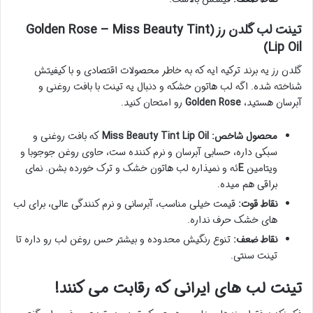
تینت لب گلدن رز (Golden Rose – Miss Beauty Tint
Lip Oil)
گلدن رز یه برند ترکیه ایه که به خاطر محصولات اقتصادی و با کیفیتش
شناخته شده. اگه لب هاتون خشکه و دنبال یه تینت با بافت روغنی و
آبرسان هستید،
Golden Rose
رو امتحان کنید.
محصول شاخص:
Miss Beauty Tint Lip Oil
که بافت روغنی و
سبکی داره، حسابی آبرسان و نرم کننده ست، حاوی روغن جوجوبا و
ویتامین
E
ئه و نمیذاره لب هاتون خشک و ترک خورده بشن. نمای
براقی هم میده.
نقاط قوت:
قیمت خیلی مناسب، آبرسانی و نرم کنندگی عالی، برای لب
های خشک حرف نداره.
نقاط ضعف:
تنوع رنگیش محدوده و بیشتر حس روغن لب رو داره تا
تینت سنتی.
تینت لب های ایرانی که رقابت می کنند!