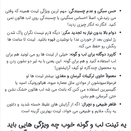
حس سبکی و عدم چسبندگی:
مهم ترین ویژگی تینت همینه که وقتی
می زنیدش، اصلاً احساس سنگینی یا چسبندگی روی لب هاتون نمی
کنید. انگار نه انگار چیزی زدید!
دوام بالا بدون نیاز به تجدید مکرر:
دیگه لازم نیست نگران پاک شدن
رژ لبتون بعد از خوردن غذا یا نوشیدن قهوه باشید. تینت تا ساعت ها
رنگش رو حفظ می کنه.
کاربرد دوگانه برای لب و گونه:
خیلی از تینت ها رو می تونید هم برای
لب استفاده کنید و هم برای گونه. این یعنی با یه تیر دو نشون زدن و
یه محصول چندکاره تو کیف آرایشتون!
معمولاً حاوی ترکیبات آبرسان و مغذی:
بیشتر تینت ها تو
فرمولاسیونشون از موادی مثل عصاره میوه، هیالورونیک اسید یا
گلیسیرین استفاده می کنن که باعث می شه لب هاتون خشک نشن و
حتی آبرسانی هم بشن.
ظاهر طبیعی و نچرال:
اگه از آرایش های غلیظ خسته شدید و دلتون
یه رنگ ملایم و طبیعی می خواد، تینت بهترین گزینه است.
یه تینت لب و گونه خوب چه ویژگی هایی باید