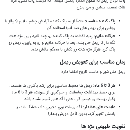
پاک کردن ریمل به همون اندازه زدنش مهمه. اگه درست پاک نکنی، مژه
هات ضعیف میشن و می ریزن:
پاک کننده مناسب:
حتماً از یه پاک کننده آرایش چشم ملایم (دوفاز یا
روغنی برای ریمل های ضد آب) استفاده کن.
حرکات ملایم:
پنبه آغشته به پاک کننده رو چند ثانیه روی مژه هات
نگه دار تا ریمل حل بشه، بعد با حرکات ملایم و رو به پایین، ریمل رو
پاک کن. هرگز مژه هات رو نکش یا محکم مالش نده.
زمان مناسب برای تعویض ریمل
ریمل مثل شیر و ماست تاریخ انقضا داره!
هر 3 تا 6 ماه:
ریمل ها محیط مناسبی برای رشد باکتری ها هستند.
برای حفظ بهداشت چشمانت و جلوگیری از عفونت، هر 3 تا 6 ماه
یکبار ریملت رو عوض کن، حتی اگه هنوز تموم نشده باشه.
علامت های هشدار:
اگه ریملت بوی عجیبی داد، خشک شد، یا
بافتش تغییر کرد، بدون تأمل دورش بنداز!
تقویت طبیعی مژه ها