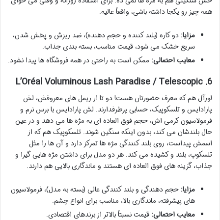
حس سنگینی هم به مژه ها نمی ده. برای استفاده روزانه و وقتی می خوای
همه چیز رو یکجا داشته باشی، واقعاً عالیه.
مزایا:
دو کاره (بلند کننده و حجم دهنده)، ضد ریزش و پخش شدن،
سریع خشک می شود، قیمت مناسب، بسته بندی جذاب.
معایب احتمالی:
ممکن است به راحتی در همه فروشگاه ها پیدا نشود.
6. L’Oréal Voluminous Lash Paradise / Telescopic
لورآل هم که معرف حضورتان هست! دو تا از ریمل های معروفش، لش
پارادایس و تلسکوپیک، حسابی پرطرفدارند. لش پارادایس با برس نرم و
فرمولاسیون کرمی اش، حجم فوق العاده ای به مژه ها می دهد و در عین
حال بلندشان می کند، بدون اینکه سنگین شوند. تلسکوپیک هم که از
اسمش پیداست، روی بلند کنندگی مژه ها تمرکز دارد و آن ها را مثل
تلسکوپ، بلند و کشیده می کند. هر دو مدل برای داشتن مژه هایی گیرا و
جذاب، گزینه های فوق العاده ای هستند و ماندگاری بالایی هم دارند.
مزایا:
حجم دهندگی و بلند کنندگی عالی (بسته به مدل)، فرمولاسیون
های پیشرفته، ماندگاری بالا، مناسب برای انواع چشم.
معایب احتمالی:
قیمت نسبتاً بالاتر از برندهای اقتصادی.