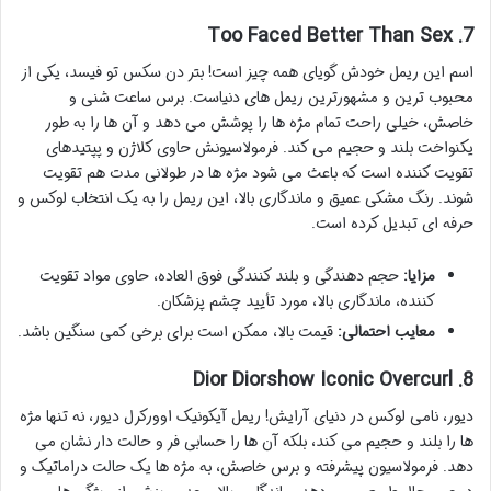
7. Too Faced Better Than Sex
اسم این ریمل خودش گویای همه چیز است! بتر دن سکس تو فیسد، یکی از
محبوب ترین و مشهورترین ریمل های دنیاست. برس ساعت شنی و
خاصش، خیلی راحت تمام مژه ها را پوشش می دهد و آن ها را به طور
یکنواخت بلند و حجیم می کند. فرمولاسیونش حاوی کلاژن و پپتیدهای
تقویت کننده است که باعث می شود مژه ها در طولانی مدت هم تقویت
شوند. رنگ مشکی عمیق و ماندگاری بالا، این ریمل را به یک انتخاب لوکس و
حرفه ای تبدیل کرده است.
مزایا:
حجم دهندگی و بلند کنندگی فوق العاده، حاوی مواد تقویت
کننده، ماندگاری بالا، مورد تأیید چشم پزشکان.
معایب احتمالی:
قیمت بالا، ممکن است برای برخی کمی سنگین باشد.
8. Dior Diorshow Iconic Overcurl
دیور، نامی لوکس در دنیای آرایش! ریمل آیکونیک اوورکرل دیور، نه تنها مژه
ها را بلند و حجیم می کند، بلکه آن ها را حسابی فر و حالت دار نشان می
دهد. فرمولاسیون پیشرفته و برس خاصش، به مژه ها یک حالت دراماتیک و