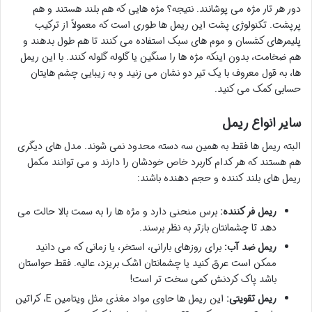
دور هر تار مژه می پوشانند. نتیجه؟ مژه هایی که هم بلند هستند و هم
پرپشت. تکنولوژی پشت این ریمل ها طوری است که معمولاً از ترکیب
پلیمرهای کشسان و موم های سبک استفاده می کنند تا هم طول بدهند و
هم ضخامت، بدون اینکه مژه ها را سنگین یا گلوله گلوله کنند. با این ریمل
ها، به قول معروف با یک تیر دو نشان می زنید و به زیبایی چشم هایتان
حسابی کمک می کنید.
سایر انواع ریمل
البته ریمل ها فقط به همین سه دسته محدود نمی شوند. مدل های دیگری
هم هستند که هر کدام کاربرد خاص خودشان را دارند و می توانند مکمل
ریمل های بلند کننده و حجم دهنده باشند:
ریمل فر کننده:
برس منحنی دارد و مژه ها را به سمت بالا حالت می
دهد تا چشمانتان بازتر به نظر برسند.
ریمل ضد آب:
برای روزهای بارانی، استخر، یا زمانی که می دانید
ممکن است عرق کنید یا چشمانتان اشک بریزد، عالیه. فقط حواستان
باشد پاک کردنش کمی سخت تر است!
ریمل تقویتی:
این ریمل ها حاوی مواد مغذی مثل ویتامین E، کراتین