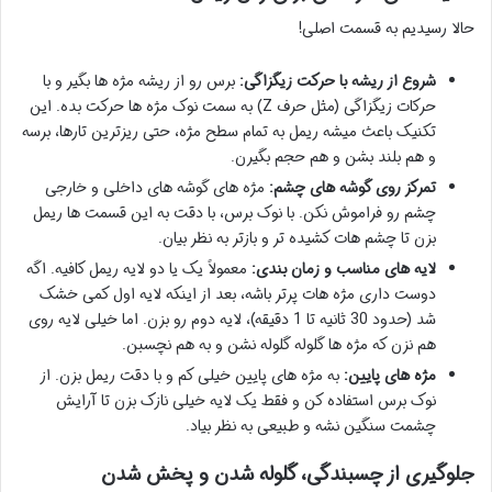
حالا رسیدیم به قسمت اصلی!
شروع از ریشه با حرکت زیگزاگی:
برس رو از ریشه مژه ها بگیر و با
حرکات زیگزاگی (مثل حرف Z) به سمت نوک مژه ها حرکت بده. این
تکنیک باعث میشه ریمل به تمام سطح مژه، حتی ریزترین تارها، برسه
و هم بلند بشن و هم حجم بگیرن.
تمرکز روی گوشه های چشم:
مژه های گوشه های داخلی و خارجی
چشم رو فراموش نکن. با نوک برس، با دقت به این قسمت ها ریمل
بزن تا چشم هات کشیده تر و بازتر به نظر بیان.
لایه های مناسب و زمان بندی:
معمولاً یک یا دو لایه ریمل کافیه. اگه
دوست داری مژه هات پرتر باشه، بعد از اینکه لایه اول کمی خشک
شد (حدود 30 ثانیه تا 1 دقیقه)، لایه دوم رو بزن. اما خیلی لایه روی
هم نزن که مژه ها گلوله گلوله نشن و به هم نچسبن.
مژه های پایین:
به مژه های پایین خیلی کم و با دقت ریمل بزن. از
نوک برس استفاده کن و فقط یک لایه خیلی نازک بزن تا آرایش
چشمت سنگین نشه و طبیعی به نظر بیاد.
جلوگیری از چسبندگی، گلوله شدن و پخش شدن