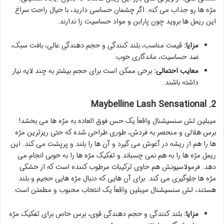
مژه ها رو جذاب می کنه. اگر چشمان حساسی دارید، با خیال راحت سراغ
این ریمل ها بروید چون پارابن و مواد حساسیت زا ندارند.
مزایا:
قیمت مناسب، بلند کنندگی و حجم دهندگی عالی، بافت سبک،
ضد حساسیت، ماندگاری خوب.
معایب احتمالی:
برخی ممکن است برای حجم بیشتر به چند لایه نیاز
داشته باشند.
2. Maybelline Lash Sensational
میبلین لش سنسیشنال واقعاً یک حس فوق العاده به مژه ها می بخشد!
برس هلالی و منحصر به فردش، طوری طراحی شده که حتی ریزترین مژه
ها را هم از ریشه در آغوش می گیرد و آن ها را بلند و پرپشت می کند. این
ریمل مژه ها را به هم نمی چسباند و تفکیک مژه ها را به خوبی انجام می
دهد. فرمولاسیونش هم حاوی ترکیبات مرطوب کننده است که از خشکی
مژه ها جلوگیری می کند. برای آن هایی که دنبال مژه هایی حجیم و بلند
هستند، لش سنسیشنال میبلین واقعاً یک انتخاب محبوب و مطمئن است.
مزایا:
بلند کنندگی و حجم دهندگی قوی، برس خاص برای تفکیک مژه