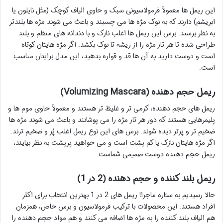
این ریمل ها معمولاً فرمولاسیونی سبک و حاوی الیاف کوچک (مثل نایلون یا
ابریشم) دارند که به نوک مژه ها می چسبند و باعث می شوند مژه ها بلندتر
به نظر برسند. برس این ریمل ها اغلب نازک و با دندانه های منظم و بلند
طراحی شده تا هر تار مژه را از ریشه تا نوک بکشد. اگر مژه هایتان کوتاه
است و دوست دارید به آن ها قد و قواره بدهید، این مدل برایتان مناسب
است.
ریمل حجم دهنده (Volumizing Mascara)
ریمل های حجم دهنده، کرمی تر و غلیظ تر هستند و معمولاً حاوی موم ها و
پلیمرهایی هستند که دور هر تار مژه را می پوشانند و باعث می شوند مژه ها
ضخیم تر و پرتر دیده شوند. برس های این نوع ریمل اغلب پُر و ضخیم ترند.
اگر مژه هایتان نازک یا کم پشت است و می خواهید پرپشت به نظر بیایند،
ریمل حجم دهنده دوست صمیمی شماست.
ریمل بلند کننده و حجم دهنده (2 در 1)
حالا رسیدیم به ستاره ماجرا! ریمل های 2 در 1 بهترین انتخاب برای اکثر
افراد هستند. این محصولات با ترکیب فرمولاسیون و برس خاص، همزمان
هم الیاف بلند کننده را به مژه ها اضافه می کنند و هم مواد حجم دهنده را