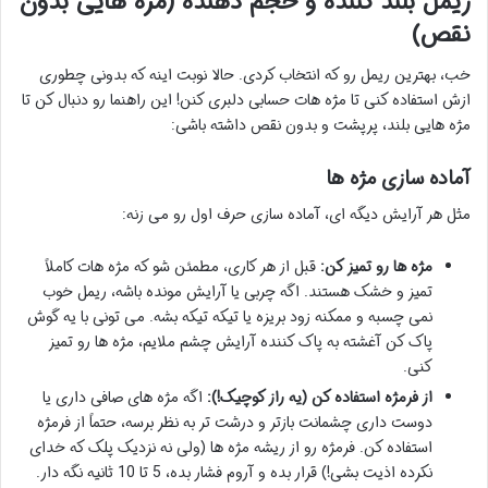
ریمل بلند کننده و حجم دهنده (مژه هایی بدون
نقص)
خب، بهترین ریمل رو که انتخاب کردی. حالا نوبت اینه که بدونی چطوری
ازش استفاده کنی تا مژه هات حسابی دلبری کنن! این راهنما رو دنبال کن تا
مژه هایی بلند، پرپشت و بدون نقص داشته باشی:
آماده سازی مژه ها
مثل هر آرایش دیگه ای، آماده سازی حرف اول رو می زنه:
مژه ها رو تمیز کن:
قبل از هر کاری، مطمئن شو که مژه هات کاملاً
تمیز و خشک هستند. اگه چربی یا آرایش مونده باشه، ریمل خوب
نمی چسبه و ممکنه زود بریزه یا تیکه تیکه بشه. می تونی با یه گوش
پاک کن آغشته به پاک کننده آرایش چشم ملایم، مژه ها رو تمیز
کنی.
از فرمژه استفاده کن (یه راز کوچیک!):
اگه مژه های صافی داری یا
دوست داری چشمانت بازتر و درشت تر به نظر برسه، حتماً از فرمژه
استفاده کن. فرمژه رو از ریشه مژه ها (ولی نه نزدیک پلک که خدای
نکرده اذیت بشی!) قرار بده و آروم فشار بده، 5 تا 10 ثانیه نگه دار.