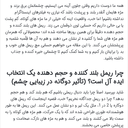
همه ما دوست داریم وقتی جلوی آینه می ایستیم، چشمانمان برق بزند و
مژه هایمان آنقدر بلند و پرپشت باشد که نیازی به فیلترهای اینستاگرام
نداشته باشیم! اما خب، واقعیت اینه که خیلی از ما مژه های کوتاه، کم پشت
یا بی حالی داریم که حسابی توی ذوقمان می زند. ریمل های بلند کننده و
حجم دهنده دقیقاً برای همین روزها ساخته شده اند؛ محصولاتی که همزمان
هم مژه های شما را کشیده تر نشان می دهند و هم به آن ها قِلُمبه سُلمبه و
پرپشتشان می کنند. با این مقاله می خواهیم حسابی مچ ریمل های خوب و
بد را برایتان باز کنیم و به شما کمک کنیم تا چشمانی خیره کننده و جذاب
داشته باشید.
چرا ریمل بلند کننده و حجم دهنده یک انتخاب
ایده آل است؟ (تأثیر دوگانه در زیبایی چشم)
شاید بپرسید اصلاً چرا باید دنبال ریملی باشیم که هم بلند کند و هم حجم
بدهد؟ چرا دو ریمل جداگانه نخریم؟ خب، قضیه اینجاست که ریمل های
دوکاره یا 2 در 1، مثل یک تیر و دو نشان عمل می کنند. این ریمل ها به طور
هوشمندانه طوری طراحی شده اند که با یک حرکت، هم مژه های کوتاه را به
سمت بالا می کشند و بلند می کنند و هم به مژه های نازک، ضخامت و
پرپشتی خاصی می بخشند.