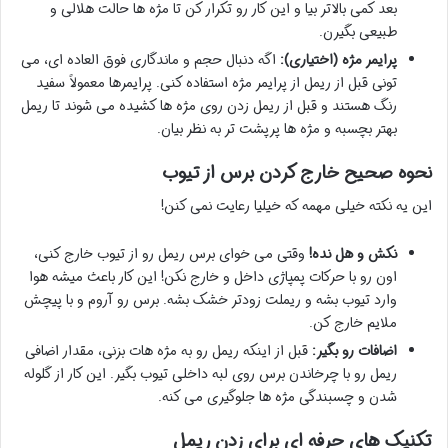
بعد کمی بالاتر بیا و این کار رو تکرار کن تا مژه ها حالت هلالی و
طبیعی بگیرن.
پرایمر مژه (اختیاری):
اگه دنبال حجم و ماندگاری فوق العاده ای، می
تونی قبل از ریمل از پرایمر مژه استفاده کنی. پرایمرها معمولاً سفید
رنگ هستند و قبل از ریمل زدن روی مژه ها کشیده می شوند تا ریمل
بهتر بچسبه و مژه ها پرپشت تر به نظر بیان.
نحوه صحیح خارج کردن برس از تیوب
این یه نکته خیلی مهمه که خیلیا رعایت نمی کنن!
نکش و هل نده!
وقتی می خوای برس ریمل رو از تیوب خارج کنی،
اون رو با حرکات پمپاژی داخل و خارج نکن! این کار باعث میشه هوا
وارد تیوب بشه و ریملت زودتر خشک بشه. برس رو آروم و با پیچش
ملایم خارج کن.
اضافات رو بگیر:
قبل از اینکه ریمل رو به مژه هات بزنی، مقدار اضافی
ریمل رو با چرخاندن برس روی لبه داخلی تیوب بگیر. این کار از گلوله
شدن و چسبندگی مژه ها جلوگیری می کنه.
تکنیک های حرفه ای برای زدن ریمل