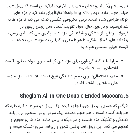
فلورمار هم یکی از برندهای محبوب و باکیفیت ترکیه ای است که ریمل های
خیلی خوبی دارد. ریمل Sculpting X10 دقیقاً برای بلند کردن مژه های
کوتاه طراحی شده است. برس مخروطی شکلش کمک می کند تا مژه ها به
هم نچسبند و در عین حال، مواد تقویت کننده مثل روغن زیتون در
فرمولاسیونش، از خشکی و شکنندگی مژه ها جلوگیری می کند. این ریمل با
رنگدانه های کاملاً مشکی، ظاهر طبیعی و گیرایی به مژه ها می بخشد و
قیمت خیلی مناسبی هم دارد.
مزایا:
بلند کنندگی قوی برای مژه های کوتاه، حاوی مواد مغذی، قیمت
اقتصادی، ضد حساسیت.
معایب احتمالی:
برای حجم دهندگی فوق العاده بالا، شاید نیاز به لایه
های بیشتری داشته باشید.
5. Sheglam All-in-One Double-Ended Mascara
شیگلم که حسابی تو دل جوونا جا باز کرده، یک ریمل دو سر همه کاره داره که
هم بلند کننده است و هم حجم دهنده. یک سرش برس منحنی برای بلند
کنندگی و تفکیک مژه هاست و سر دیگه با برس صاف، مژه ها رو حجیم و
ضخیم می کنه. این ریمل ضد پخش شدن و ریزشه، سریع خشک میشه و