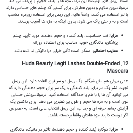
است. ریمل های ایمپکت این برند، مژه ها را بلند، حجیم و پررنگ می کند.
فرمولاسیون ملایم و بدون عطرش، برای کسانی که چشم های حساسی دارند
یا لنز استفاده می کنند، واقعاً عالیه. این ریمل برای استفاده روزمره مناسب
است و به راحتی پاک می شود، بدون اینکه به مژه ها آسیب برساند.
مزایا:
ضد حساسیت، بلند کننده و حجم دهنده، مورد تأیید چشم
پزشکان، ماندگاری خوب، مناسب برای استفاده روزانه.
معایب احتمالی:
ممکن است تأثیر خیلی دراماتیکی نداشته باشد.
12. Huda Beauty Legit Lashes Double-Ended
Mascara
هدی بیوتی هم مثل شیگلم، یک ریمل دو سر فوق العاده دارد. این ریمل
لجیت لشز یک سر برای بلند کنندگی و یک سر برای حجم دهندگی دارد که
می توانید آن ها را با هم یا جداگانه استفاده کنید. فرمولاسیونش حسابی
قوی است و به مژه ها حجم و طول بی نظیری می دهد. برای داشتن یک
آرایش چشم حرفه ای و جذاب، این ریمل انتخاب عالی است، به خصوص
اگر دوست دارید مژه هایتان واقعاً برجسته باشند.
مزایا:
دوکاره (بلند کننده و حجم دهنده)، تأثیر دراماتیک، ماندگاری