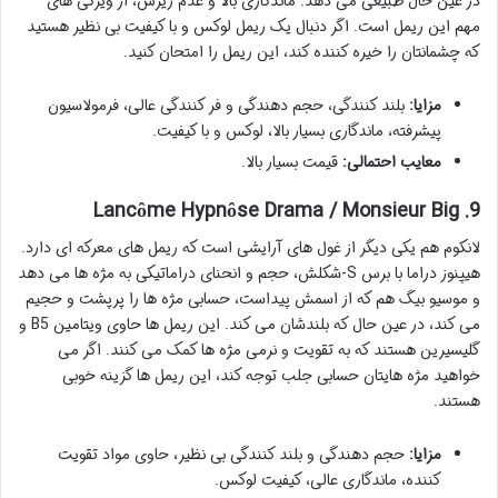
در عین حال طبیعی می دهد. ماندگاری بالا و عدم ریزش، از ویژگی های
مهم این ریمل است. اگر دنبال یک ریمل لوکس و با کیفیت بی نظیر هستید
که چشمانتان را خیره کننده کند، این ریمل را امتحان کنید.
مزایا:
بلند کنندگی، حجم دهندگی و فر کنندگی عالی، فرمولاسیون
پیشرفته، ماندگاری بسیار بالا، لوکس و با کیفیت.
معایب احتمالی:
قیمت بسیار بالا.
9. Lancôme Hypnôse Drama / Monsieur Big
لانکوم هم یکی دیگر از غول های آرایشی است که ریمل های معرکه ای دارد.
هیپنوز دراما با برس S-شکلش، حجم و انحنای دراماتیکی به مژه ها می دهد
و موسیو بیگ هم که از اسمش پیداست، حسابی مژه ها را پرپشت و حجیم
می کند، در عین حال که بلندشان می کند. این ریمل ها حاوی ویتامین B5 و
گلیسیرین هستند که به تقویت و نرمی مژه ها کمک می کنند. اگر می
خواهید مژه هایتان حسابی جلب توجه کند، این ریمل ها گزینه خوبی
هستند.
مزایا:
حجم دهندگی و بلند کنندگی بی نظیر، حاوی مواد تقویت
کننده، ماندگاری عالی، کیفیت لوکس.