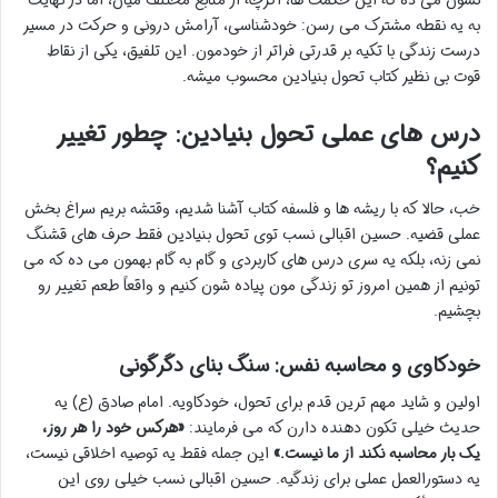
به یه نقطه مشترک می رسن: خودشناسی، آرامش درونی و حرکت در مسیر
درست زندگی با تکیه بر قدرتی فراتر از خودمون. این تلفیق، یکی از نقاط
قوت بی نظیر کتاب تحول بنیادین محسوب میشه.
درس های عملی تحول بنیادین: چطور تغییر
کنیم؟
خب، حالا که با ریشه ها و فلسفه کتاب آشنا شدیم، وقتشه بریم سراغ بخش
عملی قضیه. حسین اقبالی نسب توی تحول بنیادین فقط حرف های قشنگ
نمی زنه، بلکه یه سری درس های کاربردی و گام به گام بهمون می ده که می
تونیم از همین امروز تو زندگی مون پیاده شون کنیم و واقعاً طعم تغییر رو
بچشیم.
خودکاوی و محاسبه نفس: سنگ بنای دگرگونی
اولین و شاید مهم ترین قدم برای تحول، خودکاویه. امام صادق (ع) یه
حدیث خیلی تکون دهنده دارن که می فرمایند:
«هرکس خود را هر روز،
یک بار محاسبه نکند از ما نیست.»
این جمله فقط یه توصیه اخلاقی نیست،
یه دستورالعمل عملی برای زندگیه. حسین اقبالی نسب خیلی روی این