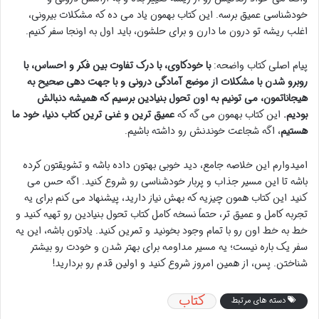
خودشناسی عمیق برسه. این کتاب بهمون یاد می ده که مشکلات بیرونی،
اغلب ریشه تو درون ما دارن و برای حلشون، باید اول به اونجا سفر کنیم.
پیام اصلی کتاب واضحه:
با خودکاوی، با درک تفاوت بین فکر و احساس، با
روبرو شدن با مشکلات از موضع آمادگی درونی و با جهت دهی صحیح به
هیجاناتمون، می تونیم به اون تحول بنیادین برسیم که همیشه دنبالش
بودیم.
این کتاب بهمون می گه که
عمیق ترین و غنی ترین کتاب دنیا، خود ما
هستیم
، اگه شجاعت خوندنش رو داشته باشیم.
امیدوارم این خلاصه جامع، دید خوبی بهتون داده باشه و تشویقتون کرده
باشه تا این مسیر جذاب و پربار خودشناسی رو شروع کنید. اگه حس می
کنید این کتاب همون چیزیه که بهش نیاز دارید، پیشنهاد می کنم برای یه
تجربه کامل و عمیق تر، حتماً نسخه کامل کتاب تحول بنیادین رو تهیه کنید و
خط به خط اون رو با تمام وجود بخونید و تمرین کنید. یادتون باشه، این یه
سفر یک باره نیست؛ یه مسیر مداومه برای بهتر شدن و خودت رو بیشتر
شناختن. پس، از همین امروز شروع کنید و اولین قدم رو بردارید!
کتاب
دسته های مرتبط