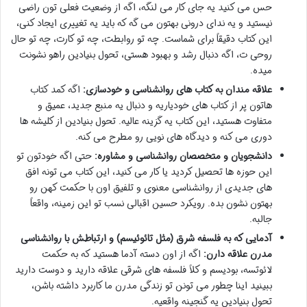
حس می کنید یه جای کار می لنگه، اگه از وضعیت فعلی تون راضی
نیستید و یه ندای درونی بهتون می گه که باید یه تغییری ایجاد کنی،
این کتاب دقیقاً برای شماست. چه تو روابطت، چه تو کارت، چه تو حال
روحی ت، اگه دنبال رشد و بهبود هستی، تحول بنیادین راهو نشونت
میده.
علاقه مندان به کتاب های روانشناسی و خودسازی:
اگه کمد کتاب
هاتون پر از کتاب های خودیاریه و دنبال یه منبع جدید، عمیق و
متفاوت هستید، این کتاب یه گزینه عالیه. تحول بنیادین از کلیشه ها
دوری می کنه و دیدگاه های نویی رو مطرح می کنه.
دانشجویان و متخصصان روانشناسی و مشاوره:
حتی اگه خودتون تو
این حوزه ها تحصیل کردید یا کار می کنید، این کتاب می تونه افق
های جدیدی از روانشناسی معنوی و تلفیق اون با حکمت کهن رو
بهتون نشون بده. رویکرد حسین اقبالی نسب تو این زمینه، واقعاً
جالبه.
آدمایی که به فلسفه شرق (مثل تائوئیسم) و ارتباطش با روانشناسی
مدرن علاقه دارن:
اگه از اون دسته آدما هستید که به حکمت
لائوتسه، بودیسم و کلاً فلسفه های شرقی علاقه دارید و دوست دارید
ببینید اینا چطور می تونن تو زندگی مدرن ما کاربرد داشته باشن،
تحول بنیادین یه گنجینه واقعیه.