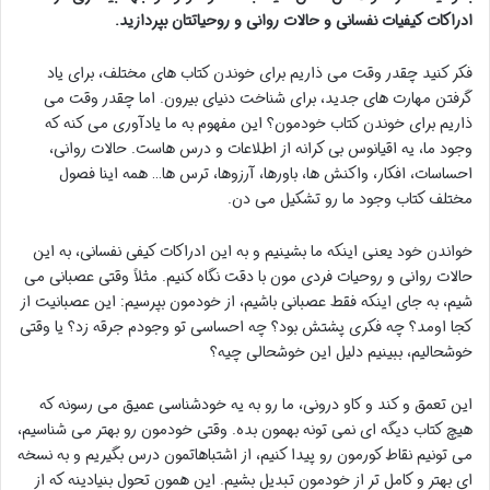
ادراکات کیفیات نفسانی و حالات روانی و روحیاتتان بپردازید.
فکر کنید چقدر وقت می ذاریم برای خوندن کتاب های مختلف، برای یاد
گرفتن مهارت های جدید، برای شناخت دنیای بیرون. اما چقدر وقت می
ذاریم برای خوندن کتاب خودمون؟ این مفهوم به ما یادآوری می کنه که
وجود ما، یه اقیانوس بی کرانه از اطلاعات و درس هاست. حالات روانی،
احساسات، افکار، واکنش ها، باورها، آرزوها، ترس ها… همه اینا فصول
مختلف کتاب وجود ما رو تشکیل می دن.
خواندن خود یعنی اینکه ما بشینیم و به این ادراکات کیفی نفسانی، به این
حالات روانی و روحیات فردی مون با دقت نگاه کنیم. مثلاً وقتی عصبانی می
شیم، به جای اینکه فقط عصبانی باشیم، از خودمون بپرسیم: این عصبانیت از
کجا اومد؟ چه فکری پشتش بود؟ چه احساسی تو وجودم جرقه زد؟ یا وقتی
خوشحالیم، ببینیم دلیل این خوشحالی چیه؟
این تعمق و کند و کاو درونی، ما رو به یه خودشناسی عمیق می رسونه که
هیچ کتاب دیگه ای نمی تونه بهمون بده. وقتی خودمون رو بهتر می شناسیم،
می تونیم نقاط کورمون رو پیدا کنیم، از اشتباهاتمون درس بگیریم و به نسخه
ای بهتر و کامل تر از خودمون تبدیل بشیم. این همون تحول بنیادینه که از