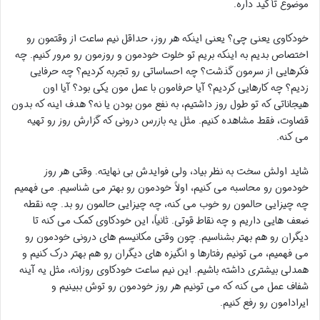
موضوع تأکید داره.
خودکاوی یعنی چی؟ یعنی اینکه هر روز، حداقل نیم ساعت از وقتمون رو
اختصاص بدیم به اینکه بریم تو خلوت خودمون و روزمون رو مرور کنیم. چه
فکرهایی از سرمون گذشت؟ چه احساساتی رو تجربه کردیم؟ چه حرفایی
زدیم؟ چه کارهایی کردیم؟ آیا حرفامون با عمل مون یکی بود؟ آیا اون
هیجاناتی که تو طول روز داشتیم، به نفع مون بودن یا نه؟ هدف اینه که بدون
قضاوت، فقط مشاهده کنیم. مثل یه بازرس درونی که گزارش روز رو تهیه
می کنه.
شاید اولش سخت به نظر بیاد، ولی فوایدش بی نهایته. وقتی هر روز
خودمون رو محاسبه می کنیم، اولاً خودمون رو بهتر می شناسیم. می فهمیم
چه چیزایی حالمون رو خوب می کنه، چه چیزایی حالمون رو بد. چه نقطه
ضعف هایی داریم و چه نقاط قوتی. ثانیاً، این خودکاوی کمک می کنه تا
دیگران رو هم بهتر بشناسیم. چون وقتی مکانیسم های درونی خودمون رو
می فهمیم، می تونیم رفتارها و انگیزه های دیگران رو هم بهتر درک کنیم و
همدلی بیشتری داشته باشیم. این نیم ساعت خودکاوی روزانه، مثل یه آینه
شفاف عمل می کنه که می تونیم هر روز خودمون رو توش ببینیم و
ایرادامون رو رفع کنیم.