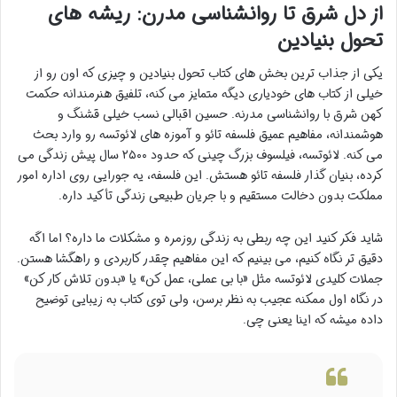
از دل شرق تا روانشناسی مدرن: ریشه های
تحول بنیادین
یکی از جذاب ترین بخش های کتاب تحول بنیادین و چیزی که اون رو از
خیلی از کتاب های خودیاری دیگه متمایز می کنه، تلفیق هنرمندانه حکمت
کهن شرق با روانشناسی مدرنه. حسین اقبالی نسب خیلی قشنگ و
هوشمندانه، مفاهیم عمیق فلسفه تائو و آموزه های لائوتسه رو وارد بحث
می کنه. لائوتسه، فیلسوف بزرگ چینی که حدود ۲۵۰۰ سال پیش زندگی می
کرده، بنیان گذار فلسفه تائو هستش. این فلسفه، یه جورایی روی اداره امور
مملکت بدون دخالت مستقیم و با جریان طبیعی زندگی تأکید داره.
شاید فکر کنید این چه ربطی به زندگی روزمره و مشکلات ما داره؟ اما اگه
دقیق تر نگاه کنیم، می بینیم که این مفاهیم چقدر کاربردی و راهگشا هستن.
جملات کلیدی لائوتسه مثل «با بی عملی، عمل کن» یا «بدون تلاش کار کن»
در نگاه اول ممکنه عجیب به نظر برسن، ولی توی کتاب به زیبایی توضیح
داده میشه که اینا یعنی چی.