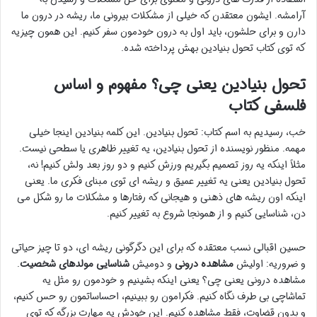
آرامشه. ایشون معتقدن که خیلی از مشکلات بیرونی ما، ریشه در درون ما
دارن و برای حلشون، باید اول به درون خودمون سفر کنیم. این همون چیزیه
که توی کتاب تحول بنیادین بهش پرداخته شده.
تحول بنیادین یعنی چی؟ مفهوم و اساس
فلسفی کتاب
خب، رسیدیم به اسم کتاب: تحول بنیادین. این کلمه بنیادین اینجا خیلی
مهمه. منظور نویسنده از تحول بنیادین، یه تغییر ظاهری یا سطحی نیست.
مثلاً اینکه یه روز تصمیم بگیریم ورزش کنیم و دو روز بعد ولش کنیم! نه،
تحول بنیادین یعنی یه تغییر عمیق و ریشه ای توی مبنای فکری ما. یعنی
اینکه اون ریشه های ذهنی و هیجانی که رفتارها و مشکلات ما رو شکل می
دن، شناسایی کنیم و از همونجا شروع به تغییر کنیم.
حسین اقبالی نسب معتقده که برای این دگرگونی ریشه ای، دو تا چیز حیاتی
و ضروریه: اولیش
مشاهده درونی
و دومیش
شناسایی مولدهای شخصیت
.
مشاهده درونی یعنی چی؟ یعنی اینکه بشینیم و خودمون رو مثل یه
تماشاچی بی طرف نگاه کنیم. فکرامون رو ببینیم، احساساتمون رو حس کنیم،
و بدون قضاوت، فقط مشاهده کنیم. این خودش یه مهارت بزرگه که توی