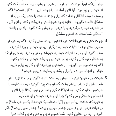
جای اینکه فوراً غرق در اضطراب و هیجان بشید، یه لحظه مکث کنید.
از خودتون بپرسید: آیا الان آماده مواجهه با این مشکل هستم؟ اگه
پاسخ نه بود، اشکالی نداره که برای چند ساعت یا حتی یک روز، از
مشکل فاصله بگیرید. اجازه بدید هیجاناتتون فروکش کنه. وقتی آروم
تر شدید، دوباره برگردید و با دیدی نو بهش نگاه کنید. یادتون باشه:
آمادگی شماست، نه آسانی مشکل.
جهت دهی به هیجانات:
هیجاناتتون رو شناسایی کنید. اگه یه هیجان
مخرب مثل نیاز به اثبات خود به دیگران رو تو خودتون پیدا کردید،
سعی کنید اون رو به اثبات خود به خویشتن تغییر بدید. به جای اینکه
به خاطر بقیه کاری کنید، برای خودتون و رشد خودتون تلاش کنید.
اگه یه تصمیم می گیرید، از خودتون بپرسید: این کار رو برای تأیید
دیگران انجام می دم یا برای رشد و رضایت درونی خودم؟
خودت رو بخون:
اینو به عنوان یه عادت تو زندگیتون جا بندازید. هر
شب، قبل از خواب یا هر وقت که فرصت پیدا کردید، یه ده دقیقه با
خودتون خلوت کنید. به ادراکات کیفی نفسانی تون (مثلاً چرا الان
احساس خستگی می کنم؟ چرا اون حرف دوستم اینقدر بهم
برخورد؟)، حالات روانی تون (آیا مضطربم؟ خوشحالم؟ بی حوصله؟) و
روحیات فردی تون (امروز چقدر مهربون بودم؟ چقدر صبور بودم؟) فکر
کنید و اونا رو تحلیل کنید. شما عمیق ترین و غنی ترین کتاب دنیا