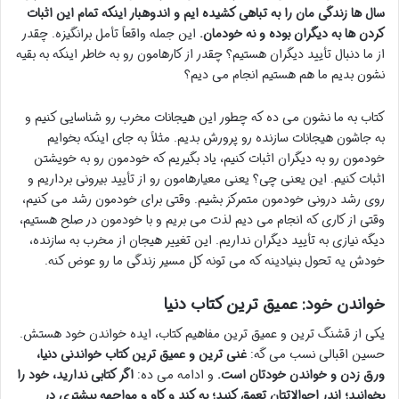
سال ها زندگی مان را به تباهی کشیده ایم و اندوهبار اینکه تمام این اثبات
کردن ها به دیگران بوده و نه خودمان.
این جمله واقعاً تأمل برانگیزه. چقدر
از ما دنبال تأیید دیگران هستیم؟ چقدر از کارهامون رو به خاطر اینکه به بقیه
نشون بدیم ما هم هستیم انجام می دیم؟
کتاب به ما نشون می ده که چطور این هیجانات مخرب رو شناسایی کنیم و
به جاشون هیجانات سازنده رو پرورش بدیم. مثلاً به جای اینکه بخوایم
خودمون رو به دیگران اثبات کنیم، یاد بگیریم که خودمون رو به خویشتن
اثبات کنیم. این یعنی چی؟ یعنی معیارهامون رو از تأیید بیرونی برداریم و
روی رشد درونی خودمون متمرکز بشیم. وقتی برای خودمون رشد می کنیم،
وقتی از کاری که انجام می دیم لذت می بریم و با خودمون در صلح هستیم،
دیگه نیازی به تأیید دیگران نداریم. این تغییر هیجان از مخرب به سازنده،
خودش یه تحول بنیادینه که می تونه کل مسیر زندگی ما رو عوض کنه.
خواندن خود: عمیق ترین کتاب دنیا
یکی از قشنگ ترین و عمیق ترین مفاهیم کتاب، ایده خواندن خود هستش.
حسین اقبالی نسب می گه:
غنی ترین و عمیق ترین کتاب خواندنی دنیا،
ورق زدن و خواندن خودتان است.
و ادامه می ده:
اگر کتابی ندارید، خود را
بخوانید؛ اندر احوالاتتان تعمق کنید؛ به کند و کاو و مواجهه بیشتری در