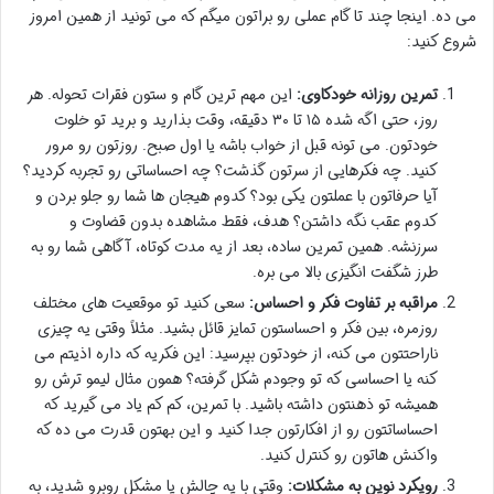
می ده. اینجا چند تا گام عملی رو براتون میگم که می تونید از همین امروز
شروع کنید:
تمرین روزانه خودکاوی:
این مهم ترین گام و ستون فقرات تحوله. هر
روز، حتی اگه شده ۱۵ تا ۳۰ دقیقه، وقت بذارید و برید تو خلوت
خودتون. می تونه قبل از خواب باشه یا اول صبح. روزتون رو مرور
کنید. چه فکرهایی از سرتون گذشت؟ چه احساساتی رو تجربه کردید؟
آیا حرفاتون با عملتون یکی بود؟ کدوم هیجان ها شما رو جلو بردن و
کدوم عقب نگه داشتن؟ هدف، فقط مشاهده بدون قضاوت و
سرزنشه. همین تمرین ساده، بعد از یه مدت کوتاه، آگاهی شما رو به
طرز شگفت انگیزی بالا می بره.
مراقبه بر تفاوت فکر و احساس:
سعی کنید تو موقعیت های مختلف
روزمره، بین فکر و احساستون تمایز قائل بشید. مثلاً وقتی یه چیزی
ناراحتتون می کنه، از خودتون بپرسید: این فکریه که داره اذیتم می
کنه یا احساسی که تو وجودم شکل گرفته؟ همون مثال لیمو ترش رو
همیشه تو ذهنتون داشته باشید. با تمرین، کم کم یاد می گیرید که
احساساتتون رو از افکارتون جدا کنید و این بهتون قدرت می ده که
واکنش هاتون رو کنترل کنید.
رویکرد نوین به مشکلات:
وقتی با یه چالش یا مشکل روبرو شدید، به