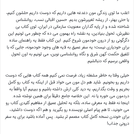
اغلب ما توی زندگی مون دغدغه هایی داریم که دوست داریم حلشون کنیم،
یا حتی بهتر، از ریشه تغییرشون بدیم. حسین اقبالی نسب، روانشناس
شناخته شده و از پایه گذاران معنویت سازمانی در ایران، توی کتاب بی
نظیرش، تحول بنیادین، یه نقشه راه بهمون می ده که چطور می تونیم این
دگرگونی رو از درون خودمون شروع کنیم. این کتاب فقط یه راهنمای ساده
برای خودیاری نیست؛ یه سفر عمیق به لایه های وجود خودمونه، جایی که با
تلفیق حکمت کهن شرق و نگاه روانشناسی نوین، می تونیم به اون تحول
واقعی برسیم که دنبالشیم.
خیلی وقتا به خاطر مشغله زیاد، فرصت نمی کنیم همه کتاب هایی که دوست
داریم رو بخونیم. شاید هم دل مون می خواد قبل از اینکه یه کتاب رو کامل
بخریم و وقت بگذاریم، یه دید کلی ازش داشته باشیم و ببینیم آیا واقعاً به
دردمون می خوره یا نه. این خلاصه جامع دقیقاً برای همین نوشته شده.
اینجا نه فقط یه معرفی ساده، بلکه یه تحلیل عمیق از مفاهیم کلیدی کتاب رو
می خونید، تا هم پیام اصلی نویسنده رو بگیرید و هم اگه دوست داشتید،
برای خوندن نسخه کامل کتاب مصمم تر بشید. پس آماده باشید برای یه سفر
درونی جذاب!