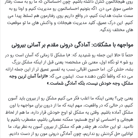
روی هیجاناتمون کنترل داشته باشیم. چون احساساتن که ما رو به سمت رفتار
خاصی سوق می دن. اگه بتونیم احساساتمون رو مدیریت کنیم و اونا رو به
سمت مثبت هدایت کنیم، در واقع داریم روی رفتارمون هم تسلط پیدا می
کنیم. این درک عمیق، کلید مدیریت هیجانات و واکنش های ما تو موقعیت
های مختلف زندگیه.
مواجهه با مشکلات: آمادگی درونی مقدم بر آسانی بیرونی
حتماً تا حالا این جمله رو شنیدید که: «با مشکل تا زمانی که آسان است رو در
رو شو.» تو نگاه اول، معنی ش مشخصه؛ یعنی قبل از اینکه مشکل بزرگ
بشه، حلش کن. اما حسین اقبالی نسب یه تفسیر عمیق تر از این جمله ارائه
می ده که واقعاً تکون دهنده ست. ایشون می گه:
«الزاماً آسان ترین وجه
مشکل، وجه خودش نیست، بلکه آمادگی شماست.»
یعنی چی؟ یعنی اینکه ما اغلب فکر می کنیم مشکل رو از بیرون باید آسون
کنیم، در حالی که در واقعیت، مهم اینه که ما از درون برای مواجهه با اون
مشکل آماده باشیم. وقتی یه مشکل تو اوج خودش قرار داره، ما هم از لحاظ
هیجانی و احساسی تو اوج هستیم؛ ممکنه عصبانی باشیم، مضطرب باشیم یا
ناامید. تو این حالت، هر چقدر هم که مشکل از بیرون آسون به نظر بیاد، ما
توانایی حل کردنش رو نداریم، چون آمادگی درونی مون رو از دست دادیم.