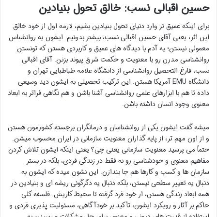
حسین اقبالی نسب: خالق تحول بنیادین
برای اینکه عمیق تر وارد دنیای تحول بنیادین بشیم، لازمه اول از خود خالق
این اثر، یعنی آقای حسین اقبالی نسب، بیشتر بدونیم. ایشون یه روانشناس
معمولی نیستن؛ یه آدم با دیدگاه های عمیق و کاربردی هستن که تونستن
روانشناسی مدرن رو با معنویت و حکمت شرق پیوند بزنن. آقای اقبالی
نسب، فارغ التحصیل روانشناسی از دانشگاه علامه طباطبایی تهران و
دانشگاه EMU آمریکا هستن. این ترکیب تحصیلی به ایشون دید وسیعی
داده تا هم با ابزارهای علمی روانشناسی آشنا باشن و هم نگاهی فراتر به ابعاد
معنوی وجود انسان داشته باشن.
میشه گفت ایشون یکی از روانشناسان و درمانگران برجسته کشورمون هستن
و از اون مهم تر، از پایه گذاران معنویت سازمانی در ایران محسوب میشن.
حتماً می پرسید معنویت سازمانی یعنی چی؟ یعنی اینکه ایشون تلاش کردن
مفاهیم معنوی و خودشناسی رو نه فقط در زندگی فردی، بلکه در بستر
سازمان ها و کسب و کارها هم جا بندازن. این نشون میده که ایشون به
دنبال یه تغییر سطحی نیستن، بلکه دنبال یه دگرگونی ریشه ای و بنیادین در
همه ابعاد زندگی هستن، از خود فرد گرفته تا محیط کاریش. فلسفه کلی
حاکم بر آثار و رویکرد ایشون، تأکید بر خودآگاهی، مسئولیت پذیری فردی و
استفاده از قدرت های درونی و معنوی برای حل مشکلات و رسیدن به