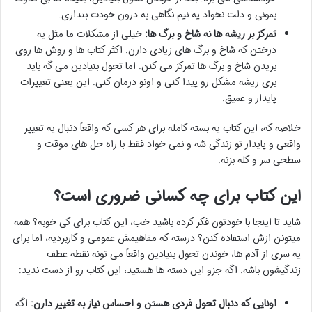
بمونی و دلت نخواد یه نیم نگاهی به درون خودت بندازی.
تمرکز بر ریشه ها نه شاخ و برگ ها:
خیلی از مشکلات ما مثل یه
درختن که شاخ و برگ های زیادی دارن. اکثر کتاب ها و روش ها روی
بریدن شاخ و برگ ها تمرکز می کنن. اما تحول بنیادین می گه باید
بری ریشه مشکل رو پیدا کنی و اونو درمان کنی. این یعنی تغییرات
پایدار و عمیق.
خلاصه که، این کتاب یه بسته کامله برای هر کسی که واقعاً دنبال یه تغییر
واقعی و پایدار تو زندگی شه و نمی خواد فقط با راه حل های موقت و
سطحی سر و کله بزنه.
این کتاب برای چه کسانی ضروری است؟
شاید تا اینجا با خودتون فکر کرده باشید خب، این کتاب برای کی خوبه؟ همه
میتونن ازش استفاده کنن؟ درسته که مفاهیمش عمومی و کاربردیه، اما برای
یه سری از آدم ها، خوندن تحول بنیادین واقعاً می تونه نقطه عطف
زندگیشون باشه. اگه جزو این دسته ها هستید، این کتاب رو از دست ندید:
اونایی که دنبال تحول فردی هستن و احساس نیاز به تغییر دارن:
اگه