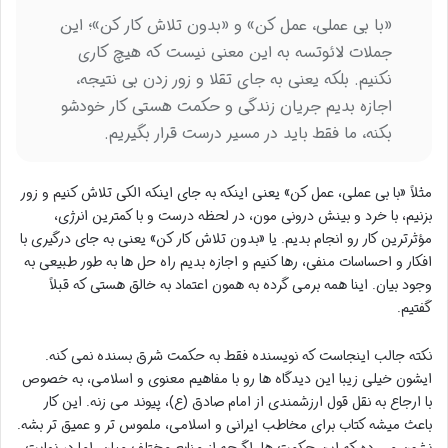
«با بی عملی، عمل کن» و «بدون تلاش کار کن»؛ این
جملات لائوتسه به این معنی نیست که هیچ کاری
نکنیم. بلکه یعنی به جای تقلا و زور زدن بی نتیجه،
اجازه بدیم جریان زندگی و حکمت هستی کار خودشو
بکنه، ما فقط باید در مسیر درست قرار بگیریم.
مثلاً «با بی عملی، عمل کن» یعنی اینکه به جای اینکه الکی تلاش کنیم و زور
بزنیم، با خرد و بینش درونی مون، در لحظه درست و با کمترین انرژی،
مؤثرترین کار رو انجام بدیم. یا «بدون تلاش کار کن» یعنی به جای درگیری با
افکار و احساسات منفی، رها کنیم و اجازه بدیم راه حل ها به طور طبیعی به
وجود بیان. اینا همه برمی گرده به همون اعتماد به خالق هستی که قبلاً
گفتیم.
نکته جالب اینجاست که نویسنده فقط به حکمت شرق بسنده نمی کنه.
ایشون خیلی زیبا این دیدگاه ها رو با مفاهیم معنوی و اسلامی، به خصوص
با ارجاع به نقل قول ارزشمندی از امام صادق (ع)، پیوند می زنه. این کار
باعث میشه کتاب برای مخاطب ایرانی و اسلامی، ملموس تر و عمیق تر بشه.
نشون می ده که این حکمت ها، اگرچه از منابع مختلف میان، اما در نهایت