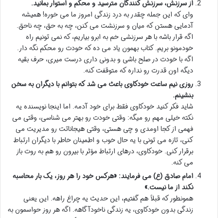
از سرزنش، سرزنش کنندگان مترسید و محکم و استوار بمانید.
وای که این جمله چقدر به درد زندگی امروز ما می خوره! همیشه
آدمایی هستن که میان و سرزنشت می کنن، چه به حق، چه ناحق.
اگه قرار باشه با هر سرزنشی خم به ابرو بیاریم، که نمی تونیم راه
خودمونو بریم. کتاب بهمون یاد می ده که خودت رو محکم نگه دار.
اگه با خودت در صلح باشی و بدونی داری درست میری، حرف بقیه
دیگه اون قدرت رو نداره که متوقفت کنه.
روزی نیم ساعت خودکاوی باعث می شد که بتوانم با دیگران به سخن
بنشینم.
شاید فکر کنید خودکاوی فقط برای خود آدمه. اما اینجا نویسنده یه
نکته خیلی مهم رو میگه: وقتی خودت رو بهتر می شناسی، وقتی می
فهمی از کجا اومدی و چی هستی، وقتی هیجاناتت رو مدیریت می
کنی، تازه می تونی با یه حال خوب و اطمینان خاطر با دیگران ارتباط
برقرار کنی. خودکاوی، درهای ارتباط مؤثر با بیرون رو هم به روت باز
می کنه.
امام صادق (ع) می فرمایند: «هرکس خود را هر روز، یک بار محاسبه
نکند از ما نیست.»
همونطور که قبلاً هم گفتیم، این حدیث یه چراغ راهه. این یعنی
زندگی بدون خودکاوی، یه زندگی ناخودآگاهه. اگه هر روز حواسمون به