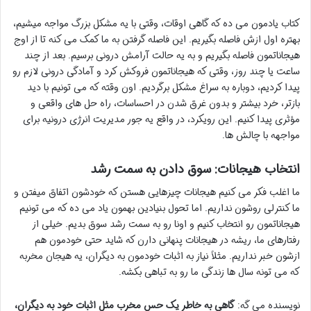
کتاب یادمون می ده که گاهی اوقات، وقتی با یه مشکل بزرگ مواجه میشیم،
بهتره اول ازش فاصله بگیریم. این فاصله گرفتن به ما کمک می کنه تا از اوج
هیجاناتمون فاصله بگیریم و به یه حالت آرامش درونی برسیم. بعد از چند
ساعت یا چند روز، وقتی که هیجاناتمون فروکش کرد و آمادگی درونی لازم رو
پیدا کردیم، دوباره به سراغ مشکل برگردیم. اون وقته که می تونیم با دید
بازتر، خرد بیشتر و بدون غرق شدن در احساسات، راه حل های واقعی و
مؤثری پیدا کنیم. این رویکرد، در واقع یه جور مدیریت انرژی درونیه برای
مواجهه با چالش ها.
انتخاب هیجانات: سوق دادن به سمت رشد
ما اغلب فکر می کنیم هیجانات چیزهایی هستن که خودشون اتفاق میفتن و
ما کنترلی روشون نداریم. اما تحول بنیادین بهمون یاد می ده که می تونیم
هیجاناتمون رو انتخاب کنیم و اونا رو به سمت رشد سوق بدیم. خیلی از
رفتارهای ما، ریشه در هیجانات پنهانی دارن که شاید حتی خودمون هم
ازشون خبر نداریم. مثلاً نیاز به اثبات خودمون به دیگران، یه هیجان مخربه
که می تونه سال ها زندگی ما رو به تباهی بکشه.
نویسنده می گه:
گاهی به خاطر یک حس مخرب مثل اثبات خود به دیگران،