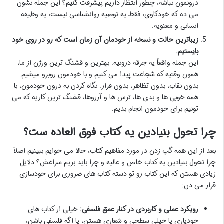
درونمون نباشه، چطور انتظار داریم پیشرفت کنیم؟ این جمله نشون
می ده که خودکاوی، فقط یه توصیه روانشناسی نیست، یه وظیفه
انسانی و معنویه.
زیباترین حالت و نسخه از خودمان آن زمان است که رو در روی خود
بایستیم.
این جمله واقعاً یه جرقه درونیه. بهترین و قشنگ ترین ورژن از ما،
همون وقتیه که شجاعت پیدا می کنیم و با خودمون روبرو میشیم.
بدون نقاب، بدون تظاهر، بدون فرار. نگاه کردن به درون خودمون، با
همه خوبی ها و بدی ها، ترس ها و آرزوها، قشنگ ترین کاریه که می
تونیم برای خودمون انجام بدیم.
چرا تحول بنیادین یه کتاب فوق العاده ست؟
بعد از این همه گپ زدن در مورد مفاهیم کتاب، حالا می خوایم ببینیم اصلاً
چرا تحول بنیادین یه کتاب خاص و عالیه و چرا باید بریم سراغش؟ دلایل
زیادی هستن که این کتاب رو تو دسته کتاب های ضروری برای خودسازی
قرار می دن:
رویکرد عملی و کاربردی در کنار عمق فلسفی:
خیلی از کتاب های
خودیاری یا خیلی سطحی و شعاری هستن، یا اگه فلسفی باشن،