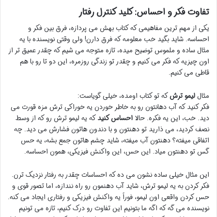
تفاوت فکر و احساس: کلید کنترل رفتار
یکی از مهم ترین مفاهیمی که کتاب بهش می پردازه، فرق بین فکر و
احساسه. شاید بگید خب معلومه که فرق دارن! ولی وقتی نویسنده با یه
مثال ساده و ملموس توضیح میده، تازه متوجه می شیم که چقدر عمیق تر از
اون چیزیه که فکر می کنیم و چقدر تو زندگی روزمره، این دو تا رو با هم
قاطی می کنیم.
مثال
لیمو ترش
که تو کتاب اومده، خیلی گویاست:
فکر کنید که آب دهانتون رو به خاطر خوردن یه خوراکی ترش مزه قورت می
دید. خب، این یه فکره. حالا
احساس کنید
که یه لیمو ترش رو که از وسط
نصف کردید، می ذارید تو دهنتون و با دندون هاتون فشارش می دید. چه
اتفاقی میفته؟ دهنتون آب میفته، شاید چشم هاتون جمع بشه، یه حس
گس تو دهنتون میاد. این حس، این واکنش فیزیکی، همون احساسه.
این مثال خیلی ساده نشون می ده که احساسات چقدر به رفتار نزدیک ترن.
فکر کردن به یه لیمو ترش، شاید آب دهنمون رو راه نندازه، اما تصور قوی و
حس کردن واقعی اون لیمو، فوراً یه واکنش فیزیکی و رفتاری ایجاد می کنه.
نویسنده می گه که اگه ما بتونیم این تفاوت رو درک کنیم، تازه می تونیم