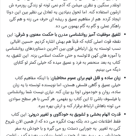
اونقدر سنگین و نظری میشن که آدم نمی تونه تو زندگی روزمره ش
ازشون استفاده کنه. اما تحول بنیادین یه تعادل بی نظیر بین این دوتا
ایجاد کرده. هم از مفاهیم عمیق و ریشه ای حرف می زنه و هم کلی
راهکار عملی و گام به گام بهمون می ده.
تلفیق موفقیت آمیز روانشناسی مدرن با حکمت معنوی و شرقی:
این
نقطه قوت اصلی کتابه که قبلاً هم بهش اشاره کردیم. حسین اقبالی
نسب تونسته یه پل ارتباطی قوی بین آخرین دستاوردهای روانشناسی
با آموزه های کهن لائوتسه و حتی حکمت اسلامی بزنه. این تلفیق، به
کتاب یه بعد منحصر به فرد و عمیق میده که خیلی کمتر تو کتابای
دیگه می بینیم.
زبان ساده و قابل فهم برای عموم مخاطبان:
با اینکه مفاهیم کتاب
خیلی عمیق و گاهی فلسفی هستن، اما نویسنده تونسته با یه زبان
ساده، روان و خودمونی اونا رو بیان کنه. نیازی نیست شما روانشناس
یا فیلسوف باشی تا این کتاب رو بفهمی. هر کسی با هر سطح سوادی
می تونه باهاش ارتباط برقرار کنه و ازش بهره ببره.
قدرت الهام بخشی و تشویق به خودکاوی و تغییر درونی:
این کتاب
فقط اطلاعات نمی ده، بلکه بهت انگیزه می ده که از همین الان شروع
کنی به تغییر. یه جورایی دستت رو می گیره و با خودش به سفر
خودشناسی می بره. بعد از خوندن تحول بنیادین، بعیده که بی تفاوت