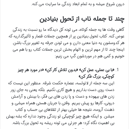
درون شروع میشه و به تمام ابعاد زندگی ما سرایت می کنه.
چند تا جمله ناب از تحول بنیادین
گاهی وقت ها یه جمله کوتاه، می تونه کل دیدگاه ما رو نسبت به زندگی
عوض کنه. کتاب تحول بنیادین پر از همچین جملات قصار و تأثیرگذاریه که
هر کدومشون یه دنیا معنی دارن و می تونن جرقه یه تغییر بزرگ باشن.
اینجا چند تا از مهم ترین و الهام بخش ترین جملات کتاب رو با هم می
خونیم و کمی هم در موردشون گپ می زنیم:
«با بی عملی، عمل کن» «بدون تلاش کار کن» «در مورد هر چیز
کوچکی، بزرگ فکر کن»
این سه جمله از لائوتسه، عصاره حکمت شرقه. منظور این نیست که
دست روی دست بذاریم و هیچ کاری نکنیم. بلکه یعنی به جای زور
زدن های بیهوده و دست و پا زدن های بی فکر، با بینش و آرامش
درونی، کارها رو پیش ببریم. وقتی با جریان هستی همراه میشی و
ذهنت آرومه، نتیجه ها خیلی بهتر از تقلاهای بی حساب و کتاب
میشن. و اینکه هیچ چیز کوچیکی تو زندگی وجود نداره که بشه بهش
بی اهمیت نگاه کرد؛ هر جزئی می تونه ریشه یه تحول بزرگ باشه.