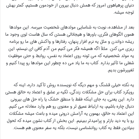
دنیای پرهیاهوی امروز که همش دنبال بیرون از خودمون هستیم، کمتر بهش
توجه میشه.
بعد از مشاهده، نوبت به شناسایی مولدهای شخصیت میرسه. این مولدها
همون الگوهای فکری، باورها و هیجاناتی هستن که سال هاست توی وجود ما
ریشه دواندن و مثل یه نرم افزار پنهان، رفتارها و واکنش های ما رو برنامه
ریزی می کنن. مثلاً اگه همیشه فکر می کنیم من آدم کافی ای نیستم، این
یه مولد شخصیتیه که می تونه روی اعتماد به نفس، روابط و حتی موفقیت
شغلی ما تأثیر بذاره. کتاب به ما یاد می ده چطور این مولدها رو پیدا کنیم و
تغییرشون بدیم.
یه نکته خیلی قشنگ و مهم دیگه که نویسنده روش تأکید داره، اینه که
رویکرد کتاب برای حل مشکلات زندگی، تکیه بر عشق و اعتماد به خالق هستی
داره. این یعنی، به جای اینکه فقط با منطق خشک یا راه حل های بیرونی
دنبال چاره باشیم، یه ارتباط عمیق تر و معنوی رو هم وارد معادله می کنیم.
این اعتماد به خالق، بهمون یه آرامش درونی میده و باعث میشه مشکلات
رو با یه دید بازتر و پرامیدتر ببینیم. این بخش از کتاب نشون میده که تحول
بنیادین فقط یه کتاب روانشناسی نیست، بلکه یه سفر معنوی هم هست.