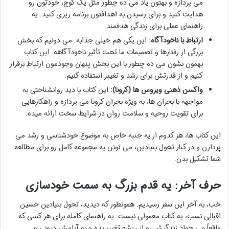
می پردازه و بهتون یاد می ده چطور مثل یک کوچ، خودتون رو
هدایت کنید و برای رسیدن به اهدافتون برنامه ریزی کنید. یه
راهنمای عملی برای زندگی هدفمند.
ارتباط با ناخودآگاه:
این یکی هم خیلی جذابه. می دونیم که بخش
بزرگی از رفتارها و تصمیمات ما تحت تأثیر ناخودآگاهه. این کتاب
بهمون نشون می ده چطور با این بخش پنهان وجودمون ارتباط برقرار
کنیم و از قدرتش برای رشد و تغییر استفاده کنیم.
واکسن ذهنی ویروس ها (کرونا):
این کتاب با دید روانشناختی به
مواجهه با بحران ها، به ویژه بحران کرونا می پردازه و راهکارهایی
برای تقویت روحیه و سلامت روان در شرایط سخت ارائه میده.
این کتاب ها، هر کدوم از یه جنبه خاص به موضوع خودشناسی و رشد می
پردازن و در کنار تحول بنیادین، می تونن یه مجموعه کامل رو برای مطالعه
شما تشکیل بدن.
حرف آخر: یه قدم بزرگ به سمت خودسازی
خب، به آخر این سفر رسیدیم. همونطور که دیدید، تحول بنیادین حسین
اقبالی نسب، یه کتاب معمولی نیست. یه راهنمای کامله برای هر کسی که
واقعاً می خواد زندگیش رو از ریشه تغییر بده و به آرامش درونی و