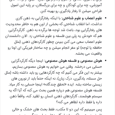
آموزشی، چه برای کودکان و چه برای بزرگسالان، بر پایه این اصول
طراحی میشن تا رفتار یادگیری رو بهینه کنن.
علوم اعصاب و علوم شناختی:
با اینکه رفتارگرایی به ذهن کاری
نداشت، اما انقلاب شناختی که بخشی از اون هم به خاطر محدودیت
های رفتارگرایی بود، باعث شد توجه ها برگرده به ذهن. کارکردگرایی
هم که خودش یه پلی بین فلسفه و علوم شناختی زد. الان دانشمندان
علوم اعصاب سعی می کنن ببینن چطور کارکردهای ذهنی (مثل
حافظه یا توجه) تو مغز انجام میشن و چه ساختار فیزیکی ای اونا رو
واقعیت می بخشه.
هوش مصنوعی و فلسفه هوش مصنوعی:
اینجا دیگه کارکردگرایی
حسابی می درخشه. وقتی می خوایم یه هوش مصنوعی بسازیم،
بیشتر به این فکر می کنیم که چه کارکردهایی رو باید داشته باشه (مثل
حل مسئله، یادگیری، درک زبان)، نه اینکه حتماً باید از نورون های
زیستی ساخته بشه. ایده «تحقق چندگانه» اینجا حسابی به کار میاد.
فلسفه هوش مصنوعی هم درباره همین بحث می کنه که آیا اگه یه
سیستم هوشمند، کارکردهای ذهنی انسان رو تقلید کنه، واقعاً ذهن
داره یا فقط داره تظاهر می کنه؟
پس میبینیم که این دو تا مکتب، فقط بحث های خشک و خالی