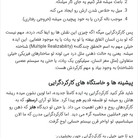
باعث میشه فکر کنیم یه جای کار میلنگه.
میل به خلاص شدن ازش رو ایجاد می کنه.
موجب ناله کردن یا به خود پیچیدن میشه (خروجی رفتاری).
پس کارکردگرایی میگه اگه چیزی این نقش ها رو ایفا کنه، درده، مهم نیست
که تو بدن انسان اتفاق بیفته یا تو یه ربات یا یه موجود فضایی. این ایده
خیلی مهم به اسم «تحقق چندگانه» (Multiple Realizability) شناخته
میشه. یعنی یه حالت ذهنی مثل درد می تونه تو ساختارهای فیزیکی خیلی
متفاوتی (مثل مغز انسان، سیلیکون یک ربات، یا حتی یه سیستم عصبی
ناشناخته) به وجود بیاد و مهم کارکردش هست.
پیشینه ها و خاستگاه های کارکردگرایی
شاید فکر کنید کارکردگرایی یه ایده کاملاً جدیده، اما لوین نشون میده ریشه
هاش رو میشه تو فلسفه قدیم هم پیدا کرد. مثلاً تو آرای
ارسطو
، که به
کارکردهای روح و ذهن اهمیت می داد. یا حتی تو دیدگاه
هابز
که ذهن رو
یه جور «ماشین محاسبه گر» می دید. اما کارکردگرایی مدرن که ما الان
میشناسیم، تو اواخر قرن بیستم حسابی اوج گرفت.
دو تا چیز خیلی به کارکردگرایی جون بخشیدن: