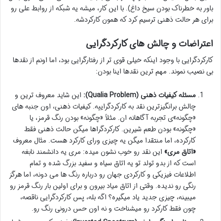
باور به خطرناک بودن سیخ داغ). با این کار، میشه یه شبکه از روابط علی رو
برای هر حالت ذهنی ترسیم کرد که همون کارکردشه.
اعتراضات و چالش های کارکردگرایی
کارکردگرایی با وجود اینکه خیلی قوی تر از رفتارگرایی بود، اما اونم از نقدها
بی نصیب نموند. مهم ترین نقدها اینا بودن:
مسئله کیفیات ذهنی (Qualia Problem):
این شاید معروف ترین و
چالش برانگیزترین نقد به کارکردگراییه. کیفیات ذهنی، اون جنبه های
«چگونه»ی تجربه آگاهانه ان. مثلاً «چگونه» بودن رنگ قرمز، یا
«چگونه» بودن طعم شیرین. کارکردگراها میگن حالت ذهنی فقط
کارکرده، اما منتقدا میگن یه چیزی ورای کارکرد هست. مثال معروف
«اتاق مری»
این نقد رو خوب نشون میده: مری یه دانشمند نابغه
است که از بدو تولد تو یه اتاق سیاه و سفید بزرگ شده و تمام
اطلاعات فیزیکی و کارکردی جهان رو درباره رنگ ها می دونه، اما هرگز
رنگی رو ندیده. وقتی از اتاق میاد بیرون و برای اولین بار رنگ قرمز رو
میبینه، چیزی جدید یاد میگیره؟ اگه بله، پس کارکردگرایی ناقصه،
چون فقط کارکرد رو میشناخت و نه اون حس درونی رنگ رو.