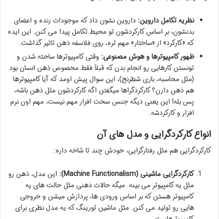
نظریه تکامل داروین:
داروین نشون داد که موجودات زنده و اعضای
بدنشون، بر اساس کارکردشون تو محیط تکامل پیدا می کنن. این ایده
که «کارکرد» از «ساختار» مهم تره، روی فلاسفه ذهن تاثیر گذاشت.
ظهور کامپیوترها و هوش مصنوعی:
وقتی کامپیوترها ساخته شدن و
تونستن کارهایی رو انجام بدن که قبلاً فقط مخصوص ذهن انسان بود
(مثل محاسبه، بازی شطرنج)، این سوال پیش اومد که آیا کامپیوترها
هم ذهن دارن؟ کارکردگراها میگفتن اگه کارکردشون مثل ذهن باشه،
پس بله! این یعنی دیگه جنس سخت افزار مهم نیست، مهم اون نرم
افزار و کارکردشه.
انواع کارکردگرایی و مدل های آن
کارکردگرایی هم مثل رفتارگرایی، خودش چند تا شاخه داره:
کارکردگرایی ماشینی (Machine Functionalism):
این مدل، ذهن رو
مثل یه کامپیوتر می بینه. میگه حالات ذهنی مثل حالت های یه
کامپیوتر هستن که بر اساس ورودی ها، پردازش میشن و خروجی
هایی رو تولید می کنن. مثل ماشین تورینگ که یه مدل نظری برای
کامپیوترهاست.