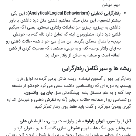
مهم میشن.
رفتارگرایی تحلیلی (Analytical/Logical Behaviorism):
این یکی
بیشتر فلسفیه. این مدل میگه مفاهیم ذهنی مثل درد داشتن یا باور
داشتن به چیزی، چیزی جز تمایلات رفتاری نیستن. یعنی اگه میگیم
فلانی درد داره، منظورمون اینه که تمایل داره ناله کنه، به خودش
بپیچه یا دنبال مسکن بگرده. این مدل می خواد همه حالات ذهنی رو
به زبان رفتار ترجمه کنه و به نوعی، معتقده که صحبت کردن از ذهن
اضافه است و میشه به جاش از رفتار حرف زد.
ریشه ها و سیر تکامل رفتارگرایی
رفتارگرایی یهو از آسمون نیفتاده. ریشه هاش برمی گرده به اوایل قرن
بیستم، یه دوره ای که روانشناسی داشت سعی می کرد خودشو از فلسفه
جدا کنه و یه علم مستقل بشه. پیشگامانی مثل
جان بی. واتسون
،
روانشناسی رو از مطالعه حالات درونی (که به نظرش ذهنی و غیرقابل اندازه
گیری بودن) دور کرد و گفت باید فقط روی رفتار تمرکز کنیم.
قبل از واتسون،
ایوان پاولوف
، فیزیولوژیست روسی، با آزمایش های
معروفش روی سگ ها، مفهوم «شرطی سازی کلاسیک» رو معرفی کرد و
نشون داد چطور میشه با یه محرک خنثی، یه پاسخ شرطی ایجاد کرد. بعدتر،