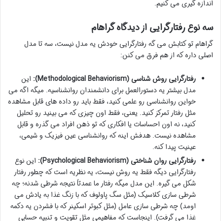
اندازه گیری می کنیم.
سه نوع رفتارگرایی از دیدگاه گراهام
گراهام تو کتابش می گه رفتارگرایی خودش یه مدل نیست، سه تا مدل
اصلی داره که از هم فرق می کنن:
رفتارگرایی روش شناسی (Methodological Behaviorism):
این
مدل بیشتر یه دستورالعمل برای دانشمندان روانشناسیه. میگه اگه می
خواین روانشناسی رو علمی کنید، فقط باید رو داده های قابل مشاهده
مثل رفتار تمرکز کنید. یعنی، فقط اون چیزی که می بینید رو تحلیل
کنید، نه اون احساسات یا افکاری که تو ذهن افراد می گذره و قابل
مشاهده نیست. هدفش اینه که روانشناسی عین فیزیک و شیمی،
عینیت پیدا کنه.
رفتارگرایی روان شناختی (Psychological Behaviorism):
این نوع
رفتارگرایی دیگه فقط یه روش نیست، یه نظریه است که چطور رفتار
شکل می گیره. این مدل میگه رفتار ما عمدتاً نتیجه شرطی شدنه؛ چه
شرطی سازی کلاسیک (مثل سگ پاولوف که با زنگ غذا به یادش می
اومد) چه شرطی سازی عامل (مثل کبوتر اسکینر که با فشردن یه دکمه
غذا می گرفت). اینجاست که مفاهیمی مثل تقویت و تنبیه حسابی