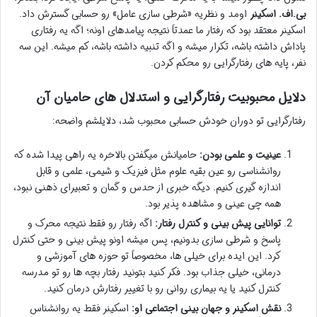
بی.اف. اسکینر
اومد و نظریه «شرطی سازی عامل» رو حسابی گسترش داد.
اسکینر معتقد بود که رفتار ما عمدتاً نتیجه پیامدهای اونه؛ اگه یه رفتاری
پاداش داشته باشه، تکرار میشه و اگه تنبیه داشته باشه، کم میشه. این سه
نفر، پایه های رفتارگرایی رو محکم کردن.
دلایل محبوبیت رفتارگرایی و استدلال های حامیان آن
رفتارگرایی تو دوران خودش حسابی محبوب شد، دلایلشم واضحه:
عینیت و علمی بودن:
حامیانش میگفتن بالاخره یه راهی پیدا شده که
روانشناسی رو عین بقیه علوم مثل فیزیک و شیمی، علمی و قابل
اندازه گیری کنیم. دیگه خبری از حدس و گمان و تعبیرای ذهنی نبود،
همه چی عینی و مشاهده پذیر بود.
توانایی پیش بینی و کنترل رفتار:
اگه رفتار رو فقط نتیجه محرک و
پاسخ و شرطی سازی بدونیم، پس میشه اونو پیش بینی و حتی کنترل
کرد. این ایده برای خیلی ها، مخصوصاً تو حوزه های آموزشی و
درمانی، خیلی جذاب بود. فکر کنید بتونید رفتار بچه ها رو تو مدرسه
کنترل کنید یا یه بیماری روانی رو با تغییر رفتارش درمان کنید.
نقش اسکینر و جهان بینی اجتماعی او:
اسکینر فقط یه روانشناس