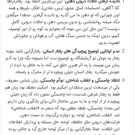
نادیده گرفتن حالات درونی ذهنی:
این بزرگترین انتقاد بود. رفتارگراها
کلاً آگاهی، احساسات (مثل عشق، ترس، شادی)، افکار، باورها و همه
اون چیزایی که تو ذهن ما می گذره رو نادیده گرفتن. منتقدا میگفتن
مگه میشه روانشناسی رو بدون بررسی ذهن و حالات درونی، کامل
دونست؟ این مثل این می مونه که بخوایم یه کوه رو از دور توصیف
کنیم، بدون اینکه به جنس سنگ هاش، آب و هواش و جانوراش
اهمیت بدیم.
عدم توانایی توضیح پیچیدگی های رفتار انسانی:
رفتارگرایی شاید بتونه
رفتار یه موش تو آزمایشگاه رو توضیح بده، اما نمیتونه بگه چرا یه آدم
رمان می نویسه، یا یه اثر هنری خلق می کنه، یا به خاطر یه ایده از
جونش میگذره. رفتار انسان خیلی پیچیده تر از محرک و پاسخه.
انتقاد چامسکی و انقلاب شناختی:
نوآم چامسکی
، زبان شناس معروف،
یکی از سرسخت ترین منتقدان اسکینر بود. اسکینر معتقد بود زبان هم
فقط یه رفتار شرطی شدست، اما چامسکی نشون داد که زبان خیلی
پیچیده تر از اونه و ما یه سری ساختار ذاتی برای یادگیری زبان داریم.
این بحث چامسکی، نقطه عطفی بود که منجر به «انقلاب شناختی»
شد. انقلاب شناختی، توجه رو دوباره برگردوند به سمت ذهن،
فرایندهای درونی مثل حافظه، توجه، حل مسئله و پردازش اطلاعات.
این انقلاب، عملاً رفتارگرایی رو از مرکز توجه خارج کرد و جاش رو به