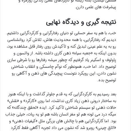
فلسفی نیستن، بلکه ریشه تو کاربردهای عملی زندگی روزمره و
پیشرفت های علمی دارن.
نتیجه گیری و دیدگاه نهایی
خب، با هم یه سفر حسابی تو دنیای رفتارگرایی و کارکردگرایی داشتیم.
دیدیم که رفتارگرایی، با همه محدودیت هاش، تلاش کرد روانشناسی
رو به یه علم عینی تبدیل کنه و تأکیدش روی رفتار قابل مشاهده بود،
بدون اینکه به «جعبه سیاه» ذهن کاری داشته باشه. از واتسون و
پاولوف و اسکینر یاد گرفتیم که چطور میشه رفتارها رو با شرطی سازی
توضیح داد. اما خب، همونطور که نوآم چامسکی و انقلاب شناختی
نشون دادن، این رویکرد نتونست پیچیدگی های ذهن و آگاهی رو
توضیح بده.
بعد رسیدیم به کارکردگرایی که یه قدم جلوتر گذاشت و با اینکه هنوز
به ساختار درونی ذهن زیاد کاری نداشت، اما روی «کارکرد» و «نقش»
حالات ذهنی تو سیستم شناختی تأکید کرد. ایده «تحقق چندگانه» که
میگه درد می تونه هم تو مغز انسان باشه هم تو یه ربات، خیلی جذاب
بود. اما کارکردگرایی هم با چالش های بزرگی مثل «کیفیات ذهنی» و
«اتاق چینی» روبرو شد که نشون می داد تجربه آگاهی فقط کارکرد