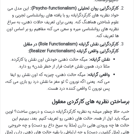
کارکردگرایی روان تحلیلی (Psycho-functionalism):
این مدل می
خواد نظریه های کارکردگرایانه رو با یافته های روانشناسی تجربی و
علوم شناختی هماهنگ کنه. یعنی برای تعریف حالات ذهنی، به سراغ
نظریه های روانشناسی میره و سعی می کنه مفاهیم رو بر اساس اون
ها تعریف کنه.
کارکردگرایی نقش گرایانه (Role Functionalism) در مقابل
کارکردگرایی واقعی گرایانه (Realizer Functionalism):
نقش گرایانه:
میگه حالت ذهنی خودش اون نقش یا کارکرده.
مثلاً درد، همون نقش «باعث فرار از خطر شدن» رو داره.
واقعی گرایانه:
میگه حالت ذهنی، چیزیه که اون نقش رو ایفا
می کنه. یعنی اگه نورون C تو مغز ما نقش درد رو بازی می کنه،
پس نورون C واقعی کننده درد هست.
برساختن نظریه های کارکردی معقول
خب، حالا چطور میشه یه نظریه کارکردگرایانه درست و درمون ساخت؟ لوین
میگه باید اول از همه، حالت های ذهنی رو تعریف کنیم. بعد، ببینیم این
حالت ها چه ورودی هایی دارن (مثلاً یه سیخ داغ رو دست) و چه خروجی
هایی (مثل کشیدن دست) و چه ارتباطی با بقیه حالت های ذهنی دارن (مثل