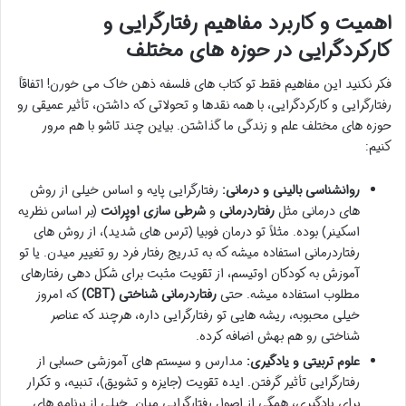
اهمیت و کاربرد مفاهیم رفتارگرایی و
کارکردگرایی در حوزه های مختلف
فکر نکنید این مفاهیم فقط تو کتاب های فلسفه ذهن خاک می خورن! اتفاقاً
رفتارگرایی و کارکردگرایی، با همه نقدها و تحولاتی که داشتن، تأثیر عمیقی رو
حوزه های مختلف علم و زندگی ما گذاشتن. بیاین چند تاشو با هم مرور
کنیم:
روانشناسی بالینی و درمانی:
رفتارگرایی پایه و اساس خیلی از روش
های درمانی مثل
رفتاردرمانی
و
شرطی سازی اوپِرانت
(بر اساس نظریه
اسکینر) بوده. مثلاً تو درمان فوبیا (ترس های شدید)، از روش های
رفتاردرمانی استفاده میشه که به تدریج رفتار فرد رو تغییر میدن. یا تو
آموزش به کودکان اوتیسم، از تقویت مثبت برای شکل دهی رفتارهای
مطلوب استفاده میشه. حتی
رفتاردرمانی شناختی (CBT)
که امروز
خیلی محبوبه، ریشه هایی تو رفتارگرایی داره، هرچند که عناصر
شناختی رو هم بهش اضافه کرده.
علوم تربیتی و یادگیری:
مدارس و سیستم های آموزشی حسابی از
رفتارگرایی تأثیر گرفتن. ایده تقویت (جایزه و تشویق)، تنبیه، و تکرار
برای یادگیری، همگی از اصول رفتارگرایی میان. خیلی از برنامه های