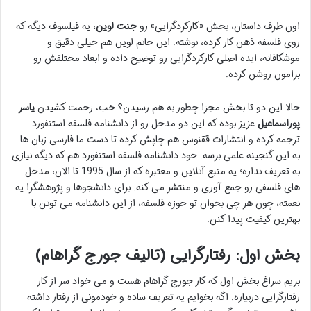
اون طرف داستان، بخش «کارکردگرایی» رو
جنت لوین
، یه فیلسوف دیگه که
روی فلسفه ذهن کار کرده، نوشته. این خانم لوین هم خیلی دقیق و
موشکافانه، ایده اصلی کارکردگرایی رو توضیح داده و ابعاد مختلفش رو
برامون روشن کرده.
حالا این دو تا بخش مجزا چطور به هم رسیدن؟ خب، زحمت کشیدن
یاسر
پوراسماعیل
عزیز بوده که این دو مدخل رو از دانشنامه فلسفه استنفورد
ترجمه کرده و انتشارات ققنوس هم چاپش کرده تا دست ما فارسی زبان ها
به این گنجینه علمی برسه. خود دانشنامه فلسفه استنفورد هم که دیگه نیازی
به تعریف نداره؛ یه منبع آنلاین و معتبره که از سال 1995 تا الان، مدخل
های فلسفی رو جمع آوری و منتشر می کنه. برای دانشجوها و پژوهشگرا یه
نعمته، چون هر چی بخوان تو حوزه فلسفه، از این دانشنامه می تونن با
بهترین کیفیت پیدا کنن.
بخش اول: رفتارگرایی (تالیف جورج گراهام)
بریم سراغ بخش اول که کار جورج گراهام هست و می خواد سر از کار
رفتارگرایی دربیاره. اگه بخوایم یه تعریف ساده و خودمونی از رفتار داشته