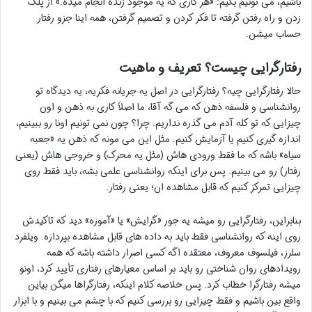
باشیم، می تونیم بگیم: «هر کاری که یه موجود زنده انجام میده.» از پلک
زدن و راه رفتن گرفته تا فکر کردن و تصمیم گرفتن، همه اینا جزو رفتار
حساب میشن.
رفتارگرایی چیست؟ تعریف و ماهیت
حالا رفتارگرایی چیه؟ رفتارگرایی در اصل یه جریانه فکریه، یه دیدگاه تو
روانشناسی و فلسفه ذهن که می گه آقا، ما اصلاً کاری به ذهن و اون
چیزایی که تو کله آدم می گذره نداریم. چرا؟ چون نمی تونیم اونا رو ببینیم،
اندازه گیری کنیم یا آزمایش کنیم. مثل این می مونه که ذهن یه «جعبه
سیاه» باشه که ما فقط ورودی هاش (مثل یه محرک) و خروجی هاش (یعنی
رفتار) رو می بینیم. پس برای اینکه روانشناسی علمی بشه، باید فقط روی
چیزایی تمرکز کنیم که قابل مشاهده ان؛ یعنی رفتار.
بنابراین، رفتارگرایی رو میشه یه جور «گرایش» یا «آموزه» دید که تاکیدش
روی اینه که روانشناسی فقط باید به داده های قابل مشاهده بپردازه. ویلفرد
سلرز، فیلسوف معروف، معتقده اگه کسی اصرار داشته باشه که همه
رویدادهای روان شناختی رو باید بر اساس معیارهای رفتاری تأیید کرد، اونو
میشه رفتارگرا خطاب کرد. پس خلاصه کلام اینکه، رفتارگراها میگن بیاین
واقع بین باشیم و فقط چیزایی رو بررسی کنیم که با چشم می بینیم و با ابزار