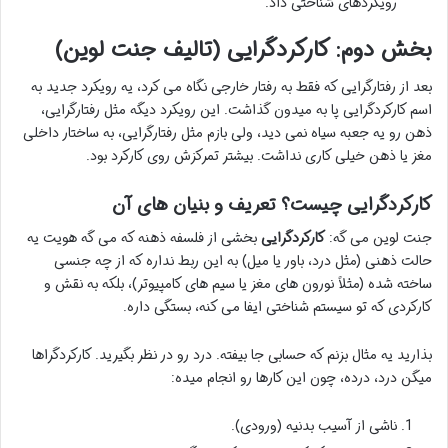
رویکردهای شناختی داد.
بخش دوم: کارکردگرایی (تالیف جنت لوین)
بعد از رفتارگرایی که فقط به رفتار خارجی نگاه می کرد، یه رویکرد جدید به
اسم کارکردگرایی پا به میدون گذاشت. این رویکرد دیگه مثل رفتارگرایی،
ذهن رو یه جعبه سیاه نمی دید، ولی بازم مثل رفتارگرایی، به ساختار داخلی
مغز یا ذهن خیلی کاری نداشت. بیشتر تمرکزش روی کارکرد بود.
کارکردگرایی چیست؟ تعریف و بنیان های آن
جنت لوین می گه:
کارکردگرایی
بخشی از فلسفه ذهنه که می گه هویت یه
حالت ذهنی (مثل درد، باور یا میل) به این ربط نداره که از چه جنسی
ساخته شده (مثلاً نورون های مغز یا سیم های کامپیوتر)، بلکه به نقش و
کارکردی که تو سیستم شناختی ایفا می کنه، بستگی داره.
بذارید یه مثال بزنم که حسابی جا بیفته. درد رو در نظر بگیرید. کارکردگراها
میگن درد، درده، چون این کارها رو انجام میده:
ناشی از آسیب بدنیه (ورودی).