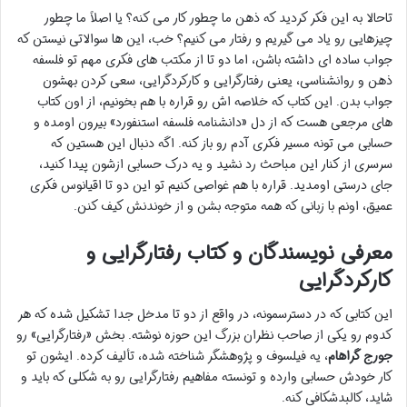
تاحالا به این فکر کردید که ذهن ما چطور کار می کنه؟ یا اصلاً ما چطور
چیزهایی رو یاد می گیریم و رفتار می کنیم؟ خب، این ها سوالاتی نیستن که
جواب ساده ای داشته باشن، اما دو تا از مکتب های فکری مهم تو فلسفه
ذهن و روانشناسی، یعنی رفتارگرایی و کارکردگرایی، سعی کردن بهشون
جواب بدن. این کتاب که خلاصه اش رو قراره با هم بخونیم، از اون کتاب
های مرجعی هست که از دل «دانشنامه فلسفه استنفورد» بیرون اومده و
حسابی می تونه مسیر فکری آدم رو باز کنه. اگه دنبال این هستین که
سرسری از کنار این مباحث رد نشید و یه درک حسابی ازشون پیدا کنید،
جای درستی اومدید. قراره با هم غواصی کنیم تو این دو تا اقیانوس فکری
عمیق، اونم با زبانی که همه متوجه بشن و از خوندنش کیف کنن.
معرفی نویسندگان و کتاب رفتارگرایی و
کارکردگرایی
این کتابی که در دسترسمونه، در واقع از دو تا مدخل جدا تشکیل شده که هر
کدوم رو یکی از صاحب نظران بزرگ این حوزه نوشته. بخش «رفتارگرایی» رو
جورج گراهام
، یه فیلسوف و پژوهشگر شناخته شده، تألیف کرده. ایشون تو
کار خودش حسابی وارده و تونسته مفاهیم رفتارگرایی رو به شکلی که باید و
شاید، کالبدشکافی کنه.