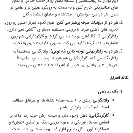
این بودن که روانشناسی و فلسفه ذهن رو از حالت حدس و گمان
های متافیزیکی خارج کنن و به سمت یه رویکرد عینی تر و علمی تر
ببرن. هر دو می خواستن از مشاهده و منطق استفاده کنن.
هر دو از درونیات صرف پرهیز می کنن:
هیچ کدوم تمرکز اصلی رو روی
تجربه های ذهنی صرف یا بررسی مستقیم محتوای آگاهی نمی ذارن.
رفتارگرایی که کلاً ذهن رو نادیده می گرفت و کارکردگرایی هم روی
«نقش» و «عملکرد» تأکید می کنه، نه روی «کیفیت درونی» تجربه.
هر دو به رفتار نهایی توجه دارن (به نوعی):
رفتارگرایی مستقیماً به
رفتار نگاه می کنه. کارکردگرایی هم هرچند پیچیده تر، اما نهایتاً
خروجی های رفتاری رو جزئی از تعریف حالات ذهنی می دونه.
نقاط افتراق:
نگاه به ذهن:
رفتارگرایی:
ذهن یه «جعبه سیاه» ناشناخته و غیرقابل مطالعه
است. اصلاً نباید واردش بشیم.
کارکردگرایی:
ذهن وجود داره و میشه ازش حرف زد، اما نه بر
اساس ساختار فیزیکی یا تجربه درونی، بلکه بر اساس «نقش» و
«عملکرد» اون. مثل یه نرم افزار که مهم نیست رو چه سخت