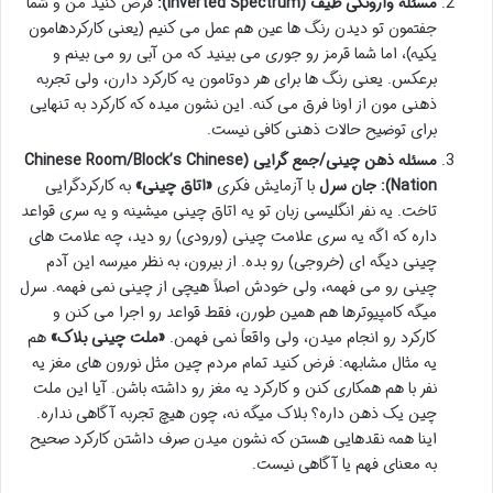
مسئله وارونگی طیف (Inverted Spectrum):
فرض کنید من و شما
جفتمون تو دیدن رنگ ها عین هم عمل می کنیم (یعنی کارکردهامون
یکیه)، اما شما قرمز رو جوری می بینید که من آبی رو می بینم و
برعکس. یعنی رنگ ها برای هر دوتامون یه کارکرد دارن، ولی تجربه
ذهنی مون از اونا فرق می کنه. این نشون میده که کارکرد به تنهایی
برای توضیح حالات ذهنی کافی نیست.
مسئله ذهن چینی/جمع گرایی (Chinese Room/Block’s Chinese
Nation):
جان سرل
با آزمایش فکری
«اتاق چینی»
به کارکردگرایی
تاخت. یه نفر انگلیسی زبان تو یه اتاق چینی میشینه و یه سری قواعد
داره که اگه یه سری علامت چینی (ورودی) رو دید، چه علامت های
چینی دیگه ای (خروجی) رو بده. از بیرون، به نظر میرسه این آدم
چینی رو می فهمه، ولی خودش اصلاً هیچی از چینی نمی فهمه. سرل
میگه کامپیوترها هم همین طورن، فقط قواعد رو اجرا می کنن و
کارکرد رو انجام میدن، ولی واقعاً نمی فهمن.
«ملت چینی بلاک»
هم
یه مثال مشابهه: فرض کنید تمام مردم چین مثل نورون های مغز یه
نفر با هم همکاری کنن و کارکرد یه مغز رو داشته باشن. آیا این ملت
چین یک ذهن داره؟ بلاک میگه نه، چون هیچ تجربه آگاهی نداره.
اینا همه نقدهایی هستن که نشون میدن صرف داشتن کارکرد صحیح
به معنای فهم یا آگاهی نیست.