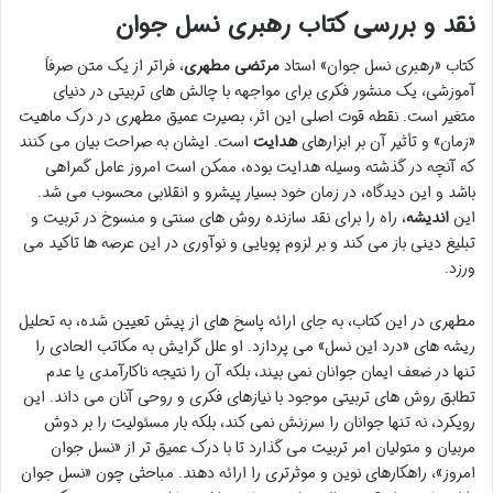
نقد و بررسی کتاب رهبری نسل جوان
کتاب «رهبری نسل جوان» استاد
مرتضی مطهری
، فراتر از یک متن صرفاً
آموزشی، یک منشور فکری برای مواجهه با چالش های تربیتی در دنیای
متغیر است. نقطه قوت اصلی این اثر، بصیرت عمیق مطهری در درک ماهیت
«زمان» و تأثیر آن بر ابزارهای
هدایت
است. ایشان به صراحت بیان می کنند
که آنچه در گذشته وسیله هدایت بوده، ممکن است امروز عامل گمراهی
باشد و این دیدگاه، در زمان خود بسیار پیشرو و انقلابی محسوب می شد.
این
اندیشه
، راه را برای نقد سازنده روش های سنتی و منسوخ در تربیت و
تبلیغ دینی باز می کند و بر لزوم پویایی و نوآوری در این عرصه ها تاکید می
ورزد.
مطهری در این کتاب، به جای ارائه پاسخ های از پیش تعیین شده، به تحلیل
ریشه های «درد این نسل» می پردازد. او علل گرایش به مکاتب الحادی را
تنها در ضعف ایمان جوانان نمی بیند، بلکه آن را نتیجه ناکارآمدی یا عدم
تطابق روش های تربیتی موجود با نیازهای فکری و روحی آنان می داند. این
رویکرد، نه تنها جوانان را سرزنش نمی کند، بلکه بار مسئولیت را بر دوش
مربیان و متولیان امر تربیت می گذارد تا با درک عمیق تر از «نسل جوان
امروز»، راهکارهای نوین و موثرتری را ارائه دهند. مباحثی چون «نسل جوان