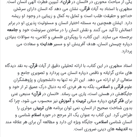
یکی از مباحث محوری در «انسان در
قرآن
»، تبیین فطرت الهی انسان است.
مطهری با استناد به آیات
قرآن
ی، نشان می دهد که انسان دارای سرشتی
خداجو و حقیقت طلب است و تمایل به کمال و زیبایی در وجود او ریشه
دارد. ایشان همچنین به مسئله اختیار انسان و مسئولیت پذیری او در برابر
اعمالش تأکید می کنند و نقش انسان را در ساختن سرنوشت خود و
جامعه
برجسته می سازند. این کتاب، با رویکردی فلسفی و کلامی، به سوالات بنیادی
درباره چیستی انسان، هدف آفرینش او و مسیر
هدایت
و سعادت می
پردازد.
استاد مطهری در این کتاب، با ارائه تحلیلی دقیق از آیات
قرآن
، به نقد دیدگاه
های مادی گرایانه و ناقص درباره انسان می پردازد و تصویری جامع و
متعالی از او ارائه می دهد. این اثر نه تنها به دانشجویان و پژوهشگران
علوم
قرآن
ی و
اسلام
ی، بلکه به هر فردی که به دنبال درک عمیق تر از خود و
جایگاهش در هستی است، یاری می رساند. «انسان در
قرآن
» منبعی غنی
برای
فکر کردن
درباره مبانی
تربیت
و
آموزش
نیز محسوب می شود، چرا که
بدون شناخت صحیح از انسان، نمی توان برنامه های
تربیت
ی موثری را
طراحی کرد. این کتاب به عنوان یک اثر مرجع در حوزه
اسلام
شناسی و
انسان شناسی
اسلام
ی، جایگاه ویژه ای دارد و مطالعه آن برای هر علاقه مند
به
اندیشه
های دینی ضروری است.