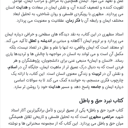
عمل و تعهد می شود. ایشان همچنین به مراحل و مراتب ایمان، عوامل
تقویت کننده و تضعیف کننده آن، و نقش ایمان در سعادت و
هدایت
انسان
می پردازند. مطهری با رویکردی فلسفی و روان شناختی، به تحلیل ابعاد
مختلف ایمان و رابطه آن با
فکر زمان
، عقلانیت و معنویت می پردازد.
استاد مطهری در این کتاب، به نقد دیدگاه های سطحی و خرافی درباره ایمان
می پردازد و بر لزوم ایمان آگاهانه و مبتنی بر
اندیشه
و
تعقل
تأکید می کند.
او معتقد است که ایمان واقعی، نه تنها با علم و عقل در تضاد نیست، بلکه
مکمل آن است و می تواند به انسان در مواجهه با چالش ها و تردیدها یاری
رساند. «انسان و ایمان» منبعی غنی برای دانشجویان، پژوهشگران و هر
فردی است که به دنبال درک عمیق تر از ماهیت ایمان، جایگاه آن در
اسلام
،
و نقش آن در
تربیت
و زندگی معنوی انسان است. این کتاب، با ارائه یک
چارچوب فکری منسجم، به خواننده کمک می کند تا به سوالات اساسی
درباره ایمان و
جامعه
پاسخ دهد و مسیر
هدایت
خود را روشن تر سازد.
کتاب نبرد حق و باطل
کتاب «نبرد حق و باطل» یکی از عمیق ترین و تأمل برانگیزترین آثار استاد
شهید
مرتضی مطهری
است که به تحلیل فلسفی و تاریخی تقابل همیشگی
میان حق و باطل می پردازد. این کتاب که از مجموعه سخنرانی ها و نوشته