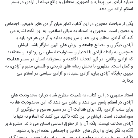
درباره آزادی می پردازد و تصویری متعادل و واقع بینانه از آزادی در بستر
اسلام
ارائه می دهد.
یکی از مباحث محوری در این کتاب، تمایز میان آزادی های طبیعی، اجتماعی
و معنوی است. مطهری با استناد به مبانی
اسلام
ی، به این نکته اشاره می
کند که آزادی مطلق و بی حد و مرز وجود ندارد و آزادی هر فرد باید با
آزادی دیگران و مصالح
جامعه
و ارزش های الهی سازگار باشد. ایشان
همچنین به رابطه آزادی با اختیار و مسئولیت انسان می پردازند و معتقدند
که آزادی واقعی، در گرو انتخاب آگاهانه و مسئولانه انسان در مسیر
هدایت
و کمال است. مطهری با تحلیل ریشه های تاریخی و فلسفی مفهوم آزادی، به
تبیین جایگاه آزادی بیان، آزادی عقیده، و آزادی سیاسی در
اسلام
می
پردازد.
استاد مطهری در این کتاب، به شبهات مطرح شده درباره محدودیت های
آزادی در
اسلام
پاسخ می دهد و نشان می دهد که این محدودیت ها، نه
برای سلب آزادی، بلکه برای
هدایت
آن در مسیر صحیح و جلوگیری از
سوءاستفاده است. ایشان بر این نکته تأکید می کنند که
اسلام
نه تنها با
آزادی مخالف نیست، بلکه آن را از حقوق اساسی انسان می داند، مشروط بر
آنکه به
فکر زمان
و ارزش های اخلاقی و اجتماعی لطمه ای وارد نشود.
«آزادی به روایت استاد
مطهری
» منبعی غنی برای دانشجویان، پژوهشگران