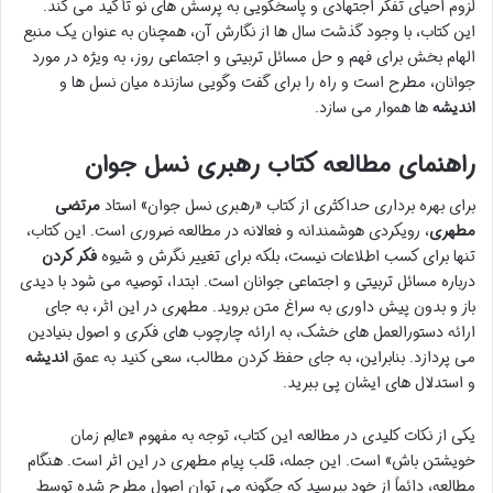
لزوم احیای تفکر اجتهادی و پاسخگویی به پرسش های نو تأکید می کند.
این کتاب، با وجود گذشت سال ها از نگارش آن، همچنان به عنوان یک منبع
الهام بخش برای فهم و حل مسائل تربیتی و اجتماعی روز، به ویژه در مورد
جوانان، مطرح است و راه را برای گفت وگویی سازنده میان نسل ها و
اندیشه
ها هموار می سازد.
راهنمای مطالعه کتاب رهبری نسل جوان
برای بهره برداری حداکثری از کتاب «رهبری نسل جوان» استاد
مرتضی
مطهری
، رویکردی هوشمندانه و فعالانه در مطالعه ضروری است. این کتاب،
تنها برای کسب اطلاعات نیست، بلکه برای تغییر نگرش و شیوه
فکر کردن
درباره مسائل تربیتی و اجتماعی جوانان است. ابتدا، توصیه می شود با دیدی
باز و بدون پیش داوری به سراغ متن بروید. مطهری در این اثر، به جای
ارائه دستورالعمل های خشک، به ارائه چارچوب های فکری و اصول بنیادین
می پردازد. بنابراین، به جای حفظ کردن مطالب، سعی کنید به عمق
اندیشه
و استدلال های ایشان پی ببرید.
یکی از نکات کلیدی در مطالعه این کتاب، توجه به مفهوم «عالِم زمان
خویشتن باش» است. این جمله، قلب پیام مطهری در این اثر است. هنگام
مطالعه، دائماً از خود بپرسید که چگونه می توان اصول مطرح شده توسط