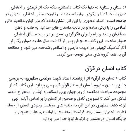
«داستان راستان» نه تنها یک کتاب داستانی، بلکه یک اثر
تربیت
ی و اخلاقی
عمیق است که با رویکردی نوآورانه، به دنبال تقویت مبانی اخلاقی و دینی در
جامعه
است. استاد مطهری با این اثر، نشان دادند که می توان مفاهیم عالی
اسلام
ی را با زبانی ساده و در قالب داستان های جذاب، به قلب و ذهن
مخاطبان رساند و راه را برای
فکر کردن
عمیق تر در مورد مسائل اخلاقی
هموار ساخت. این کتاب همچنان پس از گذشت سال ها، به عنوان یکی از
آثار کلاسیک
تربیت
ی در ادبیات فارسی و
اسلام
ی شناخته می شود و مطالعه
آن به همه گروه های سنی توصیه می گردد.
کتاب انسان در قرآن
کتاب «انسان در
قرآن
» اثر ارزشمند استاد شهید
مرتضی مطهری
، به بررسی
جامع و عمیق مفهوم انسان از منظر
قرآن
کریم می پردازد. این کتاب که از
مجموعه مباحث «مقدمه ای بر جهان بینی
اسلام
ی» ایشان استخراج شده،
تلاش می کند تا تصویری کامل و صحیح از انسان را بر اساس آیات الهی
ارائه دهد. مطهری در این اثر، به جنبه های مختلف وجودی انسان از جمله
فطرت، اختیار، مسئولیت، کرامت، ضعف ها و توانمندی ها، و همچنین
جایگاه انسان در هستی و ارتباط او با خدا می پردازد.