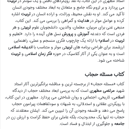
استاد مطهری در این کتاب، به نقد رویکردهای ناقص و یک سونگر در
تربیت
می پردازد و بر لزوم نگاه جامع و متعادل به ابعاد مختلف وجودی انسان
تأکید می کند. او به نقش محیط، وراثت، و اراده انسان در
تربیت
اشاره
کرده و عوامل موثر در
هدایت
و گمراهی را بررسی می کند. این کتاب،
منبعی غنی برای مربیان، معلمان، والدین، دانشجویان علوم
تربیت
ی و هر
فردی است که دغدغه
آموزش
و
پرورش
نسل های آینده را دارد. «تعلیم و
تربیت
در
اسلام
» با ارائه یک چارچوب فکری منسجم و عملی، راهنمایی
ارزشمند برای طراحی برنامه های
تربیت
ی موثر و متناسب با
اندیشه
اسلام
ی
است و به عنوان یکی از آثار کلاسیک در حوزه
فکر زمان
اسلام
ی و
تربیت
شناخته می شود.
کتاب مسئله حجاب
کتاب «مسئله حجاب» از برجسته ترین و مناقشه برانگیزترین آثار استاد
شهید
مرتضی مطهری
است که به بررسی ابعاد مختلف حجاب از دیدگاه
اسلام
ی، تاریخی، اجتماعی و روان شناختی می پردازد. مطهری در این کتاب،
با رویکردی عقلانی و استدلالی، به شبهات و سوءتفاهمات پیرامون حجاب
پاسخ می دهد و فلسفه وجودی آن را تبیین می کند. ایشان معتقدند که
حجاب نه تنها یک محدودیت، بلکه عاملی برای حفظ کرامت و ارزش زن در
جامعه
و جلوگیری از ابتذال و فساد است.