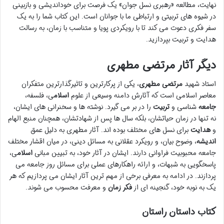
نهایت، مطالعه «رهبری نسل جوان» یک فرصت برای خوداندیشی و بازبینی
در شیوه های تربیتی و ارتباطی ما با جوانان است. این کتاب شما را به یک
سفر فکری دعوت می کند تا با رویکردی پویا و متناسب با زمان، به رسالت
هدایت و تربیت بپردازید.
دیگر آثار مرتضی مطهری
استاد شهید
مرتضی مطهری
، یکی از پرکارترین و تاثیرگذارترین متفکران
معاصر اسلامی است که آثارش دامنه وسیعی از علوم
اسلام
ی، فلسفه،
جامعه
شناسی و
تربیت
را در بر می گیرد. نوشته ها و سخنرانی های ایشان،
نه تنها در زمان حیاتشان، بلکه سال ها پس از شهادتشان، همچنان منبع الهام
و
هدایت
برای نسل های مختلف بوده اند. آثار مطهری به دلیل عمق
اندیشه
، وضوح بیان، و رویکرد عقلانی به مسائل دینی، در میان اقشار مختلف
جامعه محبوبیت فراوانی دارند. ایشان در آثار خود، به تبیین مبانی
اسلام
ی،
پاسخگویی به شبهات، و ارائه راهکارهای عملی برای مسائل روز جامعه می
پردازند. در ادامه به معرفی برخی از مهم ترین آثار ایشان می پردازیم که هر
یک به نوبه خود، گنجینه ای از
فکر زمان
و معرفت محسوب می شوند.
کتاب داستان راستان