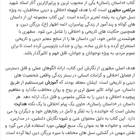
کتاب «داستان راستان» یکی از محبوب ترین و پرتیراژترین آثار استاد شهید
مرتضی مطهری
است که با هدف
تربیت
اخلاقی و دینی مخاطبان، به ویژه
نسل جوان، به رشته تحریر درآمده است. این کتاب مجموعه ای از داستان
های کوتاه و پندآموز از زندگی پیامبران، ائمه اطهار (ع)، بزرگان دین، و
همچنین حکایت های تاریخی و اخلاقی را شامل می شود. مطهری با
هوشمندی خاص خود، این داستان ها را از منابع معتبر دینی و تاریخی
استخراج کرده و با نثری ساده، روان و جذاب بازنویسی کرده است تا برای
عموم مردم، به ویژه نوجوانان و جوانان، قابل فهم و تاثیرگذار باشد.
هدف اصلی مطهری از نگارش این کتاب، ارائه الگوهای عملی و قابل دسترس
از فضایل اخلاقی و کرامات انسانی در بستر زندگی واقعی شخصیت های
دینی و تاریخی است. ایشان معتقد بودند که
آموزش
غیرمستقیم از طریق
داستان، می تواند تاثیر عمیق تری بر روح و روان مخاطب بگذارد و مفاهیم
پیچیده اخلاقی و دینی را به شکلی ملموس و قابل درک ارائه دهد. هر
داستان در «داستان راستان»، حاوی یک پیام اخلاقی یا یک نکته
هدایت
بخش است که خواننده را به تفکر و تأمل در رفتارهای خود و دیگران وا می
دارد. این کتاب به دلیل محتوای غنی و شیوه نگارش دلنشین، در مدارس،
مساجد و خانواده ها به عنوان یک منبع
تربیت
ی مورد استفاده قرار می گیرد و
نقش مهمی در آشنایی نسل های مختلف با سیره بزرگان دین ایفا کرده است.