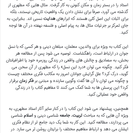
استاد را در بستر زمان و مکان کنونی به کار گرفت. مثال هایی که مطهری از
گذشته می آورد، صرفاً برای نشان دادن یک واقعیت تاریخی نیستند، بلکه
برای اثبات این اصل کلی هستند که ابزارهای
هدایت
نسبی اند. بنابراین، به
جای تمرکز بر جزئیات مثال ها، به پیام اصلی و فلسفه نهفته در آن ها توجه
کنید.
این کتاب به ویژه برای والدین، معلمان، مبلغان دینی و هر کسی که با نسل
جوان در ارتباط است، راهگشاست. توصیه می شود پس از مطالعه هر
بخش، به مصادیق و چالش های واقعی در زندگی روزمره خود یا اطرافیانتان
فکر کنید. چگونه می توان «درد این نسل» را که مطهری از آن سخن می
گوید، درک کرد؟ علل گرایش جوانان امروز به مکاتب فکری مختلف چیست
و چگونه می توان با آن ها گفت وگویی سازنده و مبتنی بر
فکر زمان
برقرار
کرد؟ این پرسش ها به شما کمک می کنند تا مفاهیم کتاب را در زندگی
واقعی خود عملیاتی کنید.
همچنین، پیشنهاد می شود این کتاب را در کنار سایر آثار استاد مطهری، به
ویژه آن هایی که به مباحث
تربیت
،
جامعه
شناسی دینی و
اسلام
شناسی
می پردازند، مطالعه کنید. این کار به شما یک دید جامع تر از نظام فکری
ایشان می دهد و ارتباط مفاهیم مختلف را برایتان روشن تر می سازد. در