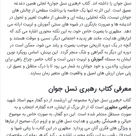
نسل جوان را داشته اند. کتاب «رهبری نسل جوان» تجلی همین دغدغه
عمیق است. این اثر نه تنها یک خلاصه یا برداشت سطحی از چالش های
جوانان نیست، بلکه تحلیلی ریشه ای و فلسفی از ماهیت تغییر و تحول در
اندیشه ها و ضرورت بازنگری در شیوه های سنتی آموزش و تربیت ارائه می
دهد. مطهری با بصیرت خاص خود، به این نکته محوری اشاره می کند که
ابزارهای هدایت، مانند هر پدیده اجتماعی دیگر، نسبی و موقت هستند و
آنچه در یک دوره تاریخی موجب بصیرت و رشد می شود، ممکن است در
دوره ای دیگر به گمراهی و شک منجر گردد. این بینش، اساس رویکرد نوین
ایشان به مسئله
آموزش
و تربیت دینی است و کتاب حاضر، چراغ راهی برای
مربیان، والدین، و خود جوانان به شمار می رود تا با درک متقابل و عمیق تر،
پلی میان ارزش های اصیل و واقعیت های متغیر زمان بسازند.
معرفی کتاب رهبری نسل جوان
کتاب «رهبری نسل جوان» مجموعه ای ارزشمند از دو گفتار مهم استاد شهید
مرتضی مطهری
است که از اثر بزرگ تر ایشان، «ده گفتار»، انتخاب و به
صورت مستقل منتشر شده است. این دو گفتار، به صورت خاص به موضوع
حیاتی و همیشگی رهبری و هدایت نسل های نو و لزوم درک صحیح از نیازها
و ویژگی های فکری آنان می پردازد. مطهری در این کتاب، با زبانی شیوا و
استدلالی قوی، به این نکته محوری اشاره می کند که هر زمانه ای مقتضیات