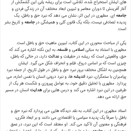
های ایشان استخراج شده، تلاشی است برای ریشه یابی این کشمکش از
آغاز آفرینش تا دوران معاصر و تبیین ابعاد مختلف آن در زندگی فردی و
جامعه
ای. مطهری در این اثر، نشان می دهد که نبرد حق و باطل، یک
پدیده تصادفی نیست، بلکه یک قانون کلی و همیشگی در
جامعه
و تاریخ بشر
است.
یکی از مباحث محوری در این کتاب، تبیین ماهیت حق و باطل است.
مطهری با استناد به مبانی
اسلام
ی و
فلسفه
، به این نکته اشاره می کند که
حق، واقعیتی است که ریشه در حقیقت و
عدالت
دارد، در حالی که باطل،
چیزی است که بر اساس دروغ، ظلم و انحراف شکل می گیرد. ایشان
همچنین به اشکال مختلف بروز نبرد حق و باطل در طول تاریخ، از جمله نبرد
پیامبران با ستمگران، نبرد
اندیشه
ها، و نبرد درونی انسان با نفس اماره، می
پردازد. مطهری با تحلیل دقیق خود، به عوامل پیروزی و شکست هر یک از
طرفین در این نبرد اشاره می کند و درس هایی برای
هدایت
انسان در مسیر
حق ارائه می دهد.
استاد مطهری در این کتاب، به نقد دیدگاه هایی می پردازد که نبرد حق و
باطل را صرفاً یک پدیده سیاسی یا اقتصادی می دانند و بر ابعاد فکری،
فرهنگی و معنوی آن تأکید می کند. او معتقد است که این نبرد، در عمق
وجود انسان و
جامعه
ریشه دارد و تا زمانی که انسان دارای اختیار و انتخاب