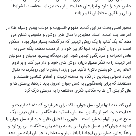
خاص خود را دارد و ابزارهای هدایت و تربیت نیز باید متناسب با شرایط
زمانی و فکری مخاطبان تغییر یابند.
محور اصلی بحث در این کتاب، مفهوم «نسبیت و موقت بودن وسیله ها» در
امر هدایت است. استاد مطهری با مثال های روشن و ملموس، نشان می
دهد که یک کتاب یا یک روش تربیتی که در گذشته بسیار موثر بوده، ممکن
است در دوران کنونی نه تنها کارایی خود را از دست بدهد، بلکه حتی به
عامل انحراف و سردرگمی تبدیل شود. این دیدگاه پیشرو، مربیان و متولیان
امر تربیت را به تفکر عمیق درباره روش های خود وادار می کند و بر لزوم
«عالِم زمان خویشتن باش» تاکید می ورزد. ایشان با این رویکرد، به دنبال
ایجاد تحولی بنیادین در نگاه به مسئله تربیت و
اسلام
شناسی هستند و
معتقدند که برای پاسخگویی به نسل جوان امروز، باید دردها، پرسش ها و
علل گرایش آن ها به مکاتب فکری مختلف را به درستی درک کرد.
این کتاب نه تنها برای نسل جوان، بلکه برای هر فردی که دغدغه تربیت و
هدایت دارد، اعم از والدین، معلمان، اساتید دانشگاه و مبلغان دینی، یک
منبع غنی و الهام بخش است. مطهری با تحلیل دقیق خود از «نسل جوان یا
اندیشه جوان؟» و «نسل جوان امروز»، به ریشه یابی مشکلات می پردازد و
راهکارهایی عملی برای ایجاد ارتباط موثر و معنادار با جوانان ارائه می دهد.