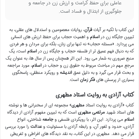
عاملی برای حفظ کرامت و ارزش زن در جامعه و
جلوگیری از ابتذال و فساد است.
این کتاب با تکیه بر آیات
قرآن
، روایات معصومین و استدلال های عقلی، به
تبیین جایگاه زن در
اسلام
و اهمیت حجاب برای حفظ ارزش های انسانی
می پردازد. «مسئله حجاب» نه تنها برای زنان، بلکه برای مردان و هر فردی
که به دنبال فهم عمیق تر از فلسفه حجاب و جایگاه زن در
اسلام
است، یک
منبع ضروری به شمار می رود. این اثر همچنان پس از سال ها، به عنوان یک
مرجع مهم در مباحث مربوط به حقوق زن و حجاب در
اسلام
، مورد مراجعه
و بحث قرار می گیرد و به دلیل عمق
اندیشه
و رویکرد منطقی، پاسخگوی
بسیاری از پرسش های
فکر زمان
است.
کتاب آزادی به روایت استاد مطهری
کتاب «آزادی به روایت استاد
مطهری
» مجموعه ای از سخنرانی ها و نوشته
های استاد شهید
مرتضی مطهری
است که به تبیین مفهوم آزادی از دیدگاه
اسلام
می پردازد. این اثر، با رویکردی فلسفی و
جامعه
شناختی، انواع
آزادی، حدود و ثغور آن، و رابطه آزادی با مسئولیت و
عدالت
را مورد بررسی
قرار می دهد. مطهری در این کتاب، به نقد دیدگاه های افراطی و تفریطی