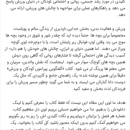
کلیدی در مورد رشد جسمی، روانی و اجتماعی کودکان در دنیای ورزش پاسخ
می دهد و راهکارهای عملی برای مواجهه با چالش های ورزشی ارائه می
دهد.
ورزش و فعالیت بدنی، بخش جدایی ناپذیری از زندگی سالم و پویاست،
مخصوصاً برای بچه ها. حتماً دیده اید که چقدر شور و شوق در وجود بچه ها
موج می زند وقتی توپ فوتبال زیر پایشان است، یا با دوچرخه توی کوچه
ویراژ می دهند. اما همین دنیای پر انرژی، چالش های خودش را هم دارد؛ از
آسیب دیدگی های احتمالی گرفته تا فشارهای روانی که گاهی روی دوش
همین بچه های کوچک سوار می شود. اینجاست که نقش والدین، مربیان و
حتی معلم ها پررنگ تر می شود. کتاب «گفتگویی پیرامون کودکان و ورزش»
دقیقاً برای همین نوشته شده؛ یک راهنمای جامع و کاربردی که مثل یک
دوست دانا کنارتان می ایستد و به شما می گوید چطور مسیر ورزش را برای
فرزندتان لذت بخش و مفید کنید.
هدف ما توی این مقاله این نیست که فقط کتاب را معرفی کنیم یا لینک
دانلودش را بدهیم. نه! می خواهیم حسابی برویم توی دل مفاهیم کتاب،
عصاره هر فصل را برایتان دربیاوریم و نکات کلیدی اش را ریز به ریز بگوییم.
می خواهیم کمک کنیم بدون اینکه مجبور باشید کل کتاب را بخوانید، یک
دید عمیق و کاربردی از پیام های اصلی آن به دست بیاورید. این جوری می