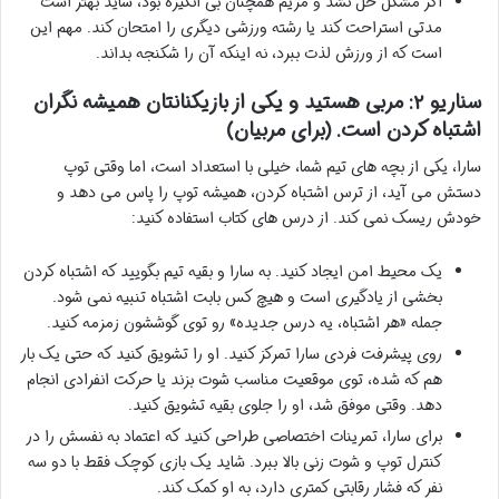
اگر مشکل حل نشد و مریم همچنان بی انگیزه بود، شاید بهتر است
مدتی استراحت کند یا رشته ورزشی دیگری را امتحان کند. مهم این
است که از ورزش لذت ببرد، نه اینکه آن را شکنجه بداند.
سناریو ۲: مربی هستید و یکی از بازیکنانتان همیشه نگران
اشتباه کردن است. (برای مربیان)
سارا، یکی از بچه های تیم شما، خیلی با استعداد است، اما وقتی توپ
دستش می آید، از ترس اشتباه کردن، همیشه توپ را پاس می دهد و
خودش ریسک نمی کند. از درس های کتاب استفاده کنید:
یک محیط امن ایجاد کنید. به سارا و بقیه تیم بگویید که اشتباه کردن
بخشی از یادگیری است و هیچ کس بابت اشتباه تنبیه نمی شود.
جمله «هر اشتباه، یه درس جدیده» رو توی گوششون زمزمه کنید.
روی پیشرفت فردی سارا تمرکز کنید. او را تشویق کنید که حتی یک بار
هم که شده، توی موقعیت مناسب شوت بزند یا حرکت انفرادی انجام
دهد. وقتی موفق شد، او را جلوی بقیه تشویق کنید.
برای سارا، تمرینات اختصاصی طراحی کنید که اعتماد به نفسش را در
کنترل توپ و شوت زنی بالا ببرد. شاید یک بازی کوچک فقط با دو سه
نفر که فشار رقابتی کمتری دارد، به او کمک کند.