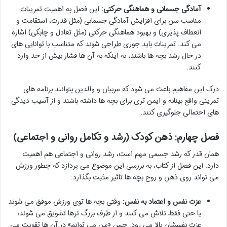
آمادگی جسمانی و هماهنگی حرکتی:
این فصل به اهمیت تمرینات
مناسب سن برای افزایش آمادگی جسمانی (مثل قدرت، استقامت و
انعطاف پذیری) و بهبود هماهنگی حرکتی (مثل تعادل و چابکی) اشاره
می کند. تمرینات باید جوری طراحی شوند که متناسب با توانایی های
در حال رشد بچه ها باشند، نه اینکه به آن ها فشار بیش از حد وارد
کنند.
درک این مفاهیم باعث می شود که مربیان و والدین بتوانند برنامه های
تمرینی واقع بینانه و ایمن تری برای بچه ها داشته باشند و از آسیب دیدگی
های احتمالی جلوگیری کنند.
فصل چهارم: ذهن کودک (رشد و تکامل روانی و اجتماعی)
همان قدر که رشد جسمی مهم است، رشد روانی و اجتماعی هم اهمیت
دارد. این فصل از کتاب، به بررسی این موضوع می پردازد که چطور ورزش
می تواند روی ذهن و روح بچه ها تاثیر مثبت بگذارد:
عزت نفس و اعتماد به نفس:
وقتی بچه ها توی ورزش موفق می شوند
یا حتی فقط تلاش می کنند و از طرف بزرگ ترها تشویق می شوند،
عزت نفسشان بالا می رود. حس «من می توانم» در آن ها تقویت می