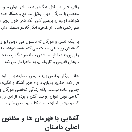
وقتی خبر این قتل به گوش تینا، مادر ایوان می
معطلی با مورگان دین، وکیل مدافع و همکار خودش
شواهد اولیه رو بررسی کنن. لکه های خون روی دس
هم زخمی شده. از طرفی، انگار کلانتر منطقه داره
با اینکه لنس و مورگان ته دلشون می دونن ایوان 
گناهیش رو خیلی سخت می کنه. همه شواهد ظاهر
ولی پرونده با ناپدید شدن یه افسر دیگه پیچیده 
رازهای قدیمی و تاریک رو به ماجرا باز می کنه.
حالا مورگان و لنس باید با زمان مسابقه بدن. اونا ب
فرار کنه، حقایق پنهان، دروغ های آشکار و انگیز
جنایی ساده نیست، بلکه زندگی شخصی مورگان و لن
آیا می تونن ایوان رو پیدا کنن و پرده از این ر
کنه و بهتون اجازه نمیده کتاب رو زمین بذارید.
آشنایی با قهرمان ها و مظنو
اصلی داستان