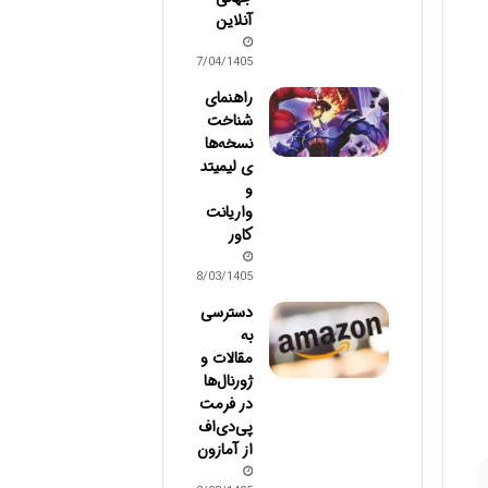
آنلاین
17/04/1405
راهنمای
شناخت
نسخه‌ها
ی لیمیتد
و
واریانت
کاور
28/03/1405
دسترسی
به
مقالات و
ژورنال‌ها
در فرمت
پی‌دی‌اف
از آمازون