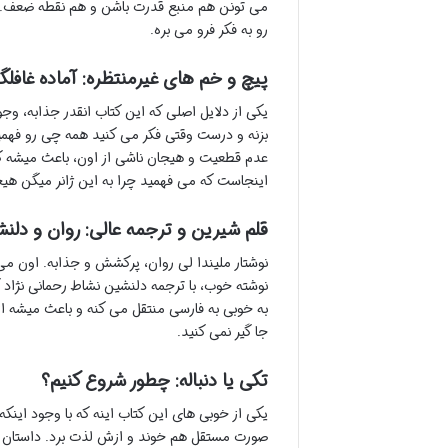
می تونن هم منبع قدرت باشن و هم نقطه ضعف. این
رو به فکر فرو می بره.
پیچ و خم های غیرمنتظره: آماده غافلگ
یکی از دلایل اصلی که این کتاب انقدر جذابه، وج
بزنه و درست وقتی فکر می کنید همه چی رو فهمید
عدم قطعیت و هیجان ناشی از اون، باعث میشه که 
اینجاست که می فهمید چرا به این ژانر میگن هیجا
قلم شیرین و ترجمه عالی: روان و دلن
نوشتار ملیندا لی روان، پرکشش و جذابه. اون می 
نوشته خوب، با ترجمه دلنشین نشاط رحمانی نژاد 
به خوبی به فارسی منتقل می کنه و باعث میشه ا
جا گیر نمی کنید.
تکی یا دنباله: چطور شروع کنیم؟
یکی از خوبی های این کتاب اینه که با وجود این
صورت مستقل هم خوند و ازش لذت برد. داستان 