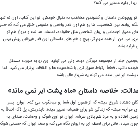
و از بقیه متمایز می کنه؟
ه تو پیچوندن داستان و کشوندن مخاطب به دنبال خودش. تو این کتاب، اون نه تنها
بلکه روابط بین شخصیت ها رو هم اون قدر واقعی و ملموس خلق می کنه که حس
ی عمیق اجتماعی و روان شناختی مثل خانواده، اعتماد، عدالت و دروغ هم تو
ری می دن. از همه مهم تر، پیچ و خم های داستانی اون قدر غیرقابل پیش بینی
قراره بشه.
ب پنجمین جلد از مجموعه مورگان دینه، ولی می تونید اون رو به صورت مستقل
ونده باشید، قطعاً ارتباط عمیق تری با شخصیت ها و اتفاقات برقرار می کنید. اما
ه پشت ابر نمی ماند می تونه یه شروع عالی باشه.
عدالت: خلاصه داستان «ماه پشت ابر نمی ماند»
تکان دهنده شروع میشه که از همون اول شما رو میخکوب می کنه. ایوان، پسر
ی مواجه میشه که زندگی شو برای همیشه تغییر میده. ناپدریش، پل (که اتفاقاً یه
زمین افتاده و یه مرد هم بالای سرشه. ایوان تو اون شوک و وحشت، صدای یه
ن میده. قاتل برای لحظه ای به ایوان نگاه می کنه و بعد، ایوان که حسابی شوکه