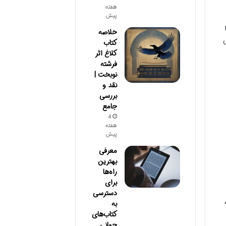
هفته
پیش
خلاصه
کتاب
کلاغ اثر
فرشته
نوبخت |
نقد و
بررسی
جامع
4
هفته
پیش
معرفی
بهترین
راه‌ها
برای
دسترسی
به
کتاب‌های
جهانی