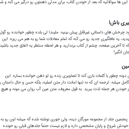
 ها سوالاتیه که بعد از خوندن کتاب، برای مدتی ذهنتون رو درگیر می کنه و شم
یری باش!
ود چرخش های داستانی غیرقابل پیش بینیه. ملیندا لی بلده چطور خواننده رو گول
ید، یه غافلگیری جدید رو می کنه که تمام معادلات شما رو به هم می ریزه. این
تا آخرین صفحه، چشم از کتاب برندارید و هر لحظه منتظر یه اتفاق جدید باشید.
ن انگیز!
شین
دونه چطور با کلمات بازی کنه تا تصاویری زنده رو تو ذهن خواننده بسازه. این
کامل میشه. ترجمه ای که نه تنها امانت دار متن اصلیه، بلکه حس و حال داستان ر
ز خوندن هر جمله لذت ببرید. به قول معروف، متن عین آب روان می مونه و هیچ
که پنجمین جلد از مجموعه مورگان دینه، ولی جوری نوشته شده که میشه اون رو به
خودش شروع و پایان مشخصی داره و لازم نیست حتماً جلدهای قبلی رو خونده