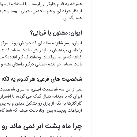
همیشه یه قدم جلوتر از پلیسه و با استفاده از م
از نظر حرفه ای و هم شخصی، خیلی مهمه و هیجان
همدیگه ان.
ایوان: مظنون یا قربانی؟
ایوان، پسر شانزده ساله ای که خودش رو تو مر
رابطه ی پرتنشش با ناپدریش، باعث میشه که همه ان
گناهه که تو یه موقعیت وحشتناک گیر افتاده؟ مل
باعث میشه خواننده حسابی درگیر داستان بشه و ت
شخصیت های فرعی: هر کدوم یه تکه از
غیر از این سه شخصیت اصلی، یه سری شخصیت فرع
ایوان که ناامیدانه دنبال کمک می گرده، تا افس
کاراکترها یه تکه از پازل رو تشکیل میدن و به
ارتباطات پیچیده بین اونا، باعث میشه که شما کام
چرا ماه پشت ابر نمی ماند رو 