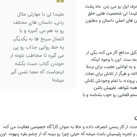
رف اول رو می زنن. ماه پشت
 ملیندا لی شخصیت هایی خلق
ملیندا لی با مهارتی مثال
رمان های اصلی داستان و مظنون
زدنی، داستان های مختلف
رو به هم می آمیزه و با
اتصال سرنخ ها به یکدیگر،
یه خط روایی جذاب رو پی
کیل مدافع کار می کنه، یکی از
می گیره تا مخاطب نتونه از
ست. اون با وجود اینکه
خوندن کتاب دست بکشه.
و یه توانایی عجیب برای برملا
اینجاست که معما نفس گیر
لته و هرگز از تلاش برای نجات
میشه!
پرونده، با تمام وجودش تلاش
ه همه شواهد علیهش باشن.
م قضایی رو خوب بشناسه و با
ن
حت، از کار رسمی انصراف داده و حالا به عنوان کارآگاه خصوصی فعالیت می کنه.
تجربه پلیسیش باعث میشه که خیلی چیزا رو ببینه که از چشم بقیه پنهونه. اون