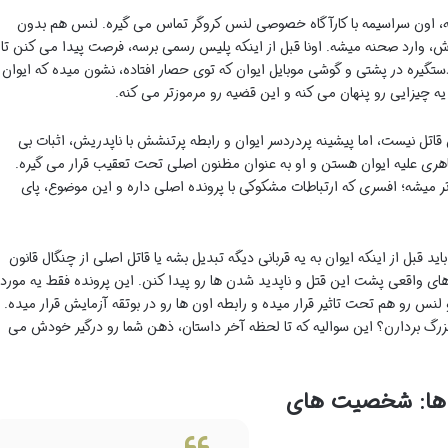
رسه، اون سراسیمه با کارآگاه خصوصی لنس کروگر تماس می گیره. لنس هم بدون
، وارد صحنه میشه. اونا قبل از اینکه پلیس رسمی برسه، فرصت پیدا می کنن تا
تگیره در پشتی و گوشی موبایل ایوان که توی حصار افتاده، نشون میده که ایوان
 یه چیزایی رو پنهان می کنه و این قضیه رو مرموزتر می کنه.
قاتل نیست، اما پیشینه پردردسر ایوان و رابطه پرتنشش با ناپدریش، اثبات بی
ی علیه ایوان هستن و او به عنوان مظنون اصلی تحت تعقیب قرار می گیره.
تر میشه؛ افسری که ارتباطات مشکوکی با پرونده اصلی داره و این موضوع، پای
اید قبل از اینکه ایوان به یه قربانی دیگه تبدیل بشه یا قاتل اصلی از چنگال قانون
ه های واقعی پشت این قتل و ناپدید شدن ها رو پیدا کنن. این پرونده فقط یه مورد
س رو هم تحت تاثیر قرار میده و رابطه اون ها رو در بوتقه آزمایش قرار میده.
از بزرگ بردارن؟ این سوالیه که تا لحظه آخر داستان، ذهن شما رو درگیر خودش می
ن ها: شخصیت های