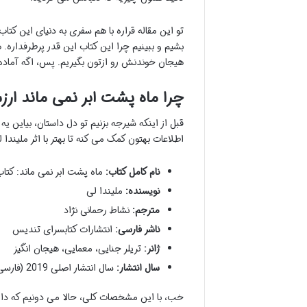
تو این مقاله قراره با هم سفری به دنیای این کت
بشیم و ببینیم چرا این کتاب این قدر پرطرفداره. 
هیجان خوندنش رو ازتون بگیریم. پس، اگه آماده ا
چرا ماه پشت ابر نمی ماند ارز
قبل از اینکه شیرجه بزنیم تو دل داستان، بیاین ی
اطلاعات بهتون کمک می کنه تا بهتر با اثر ملیندا 
نام کامل کتاب:
ماه پشت ابر نمی ماند: کتاب پنجم مج
نویسنده:
ملیندا لی
مترجم:
نشاط رحمانی نژاد
ناشر فارسی:
انتشارات کتابسرای تندیس
ژانر:
تریلر جنایی، معمایی، هیجان انگیز
سال انتشار:
سال انتشار اصلی 2019 (فارسی 1402)
خب، با این مشخصات کلی، حالا می دونیم که داریم