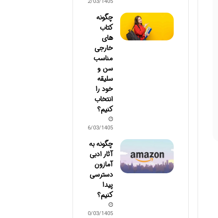
22/03/1405
چگونه
کتاب
های
خارجی
مناسب
سن و
سلیقه
خود را
انتخاب
کنیم؟
16/03/1405
چگونه به
آثار ادبی
آمازون
دسترسی
پیدا
کنیم؟
10/03/1405