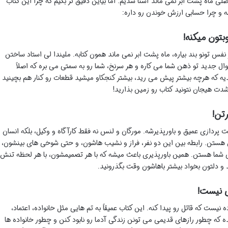
 ماه پشت ابر نمی ماند آشنا شدیم. اما بیاین دقیق تر بگیم که چرا این کتاب
شه و چرا حسابی ارزش خوندن رو داره:
بتون میکنه!
 نفس تونو بند بیاره، ماه پشت ابر نمی ماند همون کتابه. ملیندا لی استاد ساختن
ل جدید تو ذهن شما می کاره و هر سرنخ، شما رو به سمتی می بره که اصلاً
دیه که هرچه بیشتر پیش می رید، بیشتر کنجکاو میشید قطعات رو کنار هم بچینید 
دت هیجان نتونید کتاب رو زمین بذارید!
رتن!
ت پردازی عمیق و باورپذیرشه. مورگان و لنس نه فقط کارآگاه و وکیل، بلکه انسان
ستن. رابطه بین این دو نفر، فراز و نشیب هاشون، و حتی شوخی های بینشون،
شما هستن. همین باورپذیری باعث میشه که با هر تصمیمشون، با هر لحظه تنش
و دلتون بخواد بیشتر باهاشون وقت بگذرونید.
ی نیست!
نیست که قاتل رو پیدا کنه. این کتاب عمیقاً به تم هایی مثل خانواده، اعتماد،
ه که چطور رازهای قدیمی می تونن زندگی آدما رو نابود کنن و چطور خانواده ها