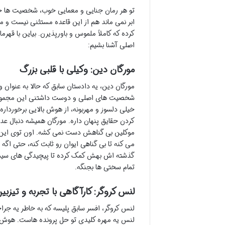
تو هر رمان جنایی و معمایی خوب، شخصیت ها ح
ابر نمی ماند هم از این قاعده مستثنی نیست و
کرده که کاملاً ملموس و باورپذیرن. بیاین با قه
اصلی آشنا بشیم:
مورگان دین: وکیلی با قلبی بزرگ
مورگان دین، یه دادستان سابق که حالا به عنوان و
شخصیت های اصلی و دوست داشتنی این مجموعه 
خیلی دلسوز و مهربونه، از هوش بالایی برخورداره 
کردن حقایق پنهان داره. مورگان همیشه دنبال عدا
موکلین بی گناهش دست نمی کشه. اون توی این 
می کنه تا بی گناهی ایوان رو ثابت کنه، حتی اگ
گذشته اش بهش کمک کرده تا پیچیدگی های سیست
تمام سختی ها بجنگه.
لنس کروگر: کارآگاهی با تجربه و تیزبی
لنس کروگر، افسر سابق پلیسه که به خاطر یه جرا
لنس یه مهره کلیدی تو حل پرونده هاست. هوش و 