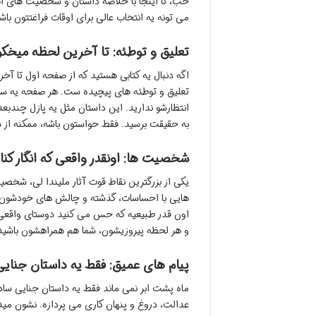
خب، تا اینجا با خلاصه داستان و شخصیت های اصلی
می تونه یه انتخاب عالی برای اوقات فراغتتون با
تعلیق و توطئه: تا آخرین لحظه میخکو
اگه دنبال یه کتابی هستید که از صفحه اول تا آخر
تعلیق و توطئه های پیچیده ست. هر صفحه یه سوا
انتظارشو ندارید. این داستان مثل یه پازل چندبع
به حقیقت برسید. فقط حواستون باشه، ممکنه از ش
شخصیت ها: اونقدر واقعی که انگار کنا
یکی از بزرگترین نقاط قوت آثار ملیندا لی، شخصی
هایی با احساسات، گذشته و چالش های خودشون ه
اون قدر طبیعیه که حس می کنید دوستای واقعی 
و هر لحظه پیروزیشون، شما هم همراهشون باشید 
پیام های عمیق: فقط یه داستان جنای
ماه پشت ابر نمی ماند فقط یه داستان جنایی ساده 
عدالت، دروغ و پنهان کاری می پردازه. نشون مید