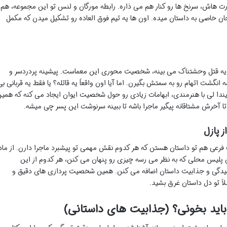
هارت هاش، سرنخ ها رو کنار هم می ذاره. رابطه مورگان و لنس تو این مجموعه، هم
 خاصی به داستان میده. اون ها یه تیم فوق العاده رو تشکیل میدن که مکمل
کز یه قتل وحشتناک می بینه، شخصیت محوری این معماست. پیشینه پردردسر و
گشت اتهام رو به سمتش بگیرن. اما آیا اون واقعاً یه قاتله؟ یا فقط یه قربانی بی
یندا لی با هنرمندی، ابهامات زیادی رو حول شخصیت ایوان ایجاد می کنه که همی
ا آخرش مشتاقانه پیگیر ماجرا باشه تا ببینه سرنوشت این پسر چی میشه.
 پازل
ی هم تو داستان هستن که هر کدوم نقش مهمی تو پیشبرد ماجرا دارن. از ماد
ران پلیس محلی که به نظر می رسه چیزی رو پنهان می کنن، هر کدوم از این
 پیچیدگی و جذابیت داستان اضافه می کنن. همین شخصیت پردازی های دقیق و
لاً تو دل داستان غرق بشید.
باید بخونی؟ (جذابیت های داستانی)