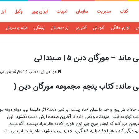
کتاب
مدیریت
سازمان
ادبیات
ایران پیپر
وکیل
ارز 
ی
لوازم خانگی
آموزش
آشپزی
ارز دیجیتال
پزشکی
فیلم و سریال
– مورگان دین ۵ | ملیندا لی
خواندن این مطلب 14 دقیقه زمان میبرد
ی ماند: کتاب پنجم مجموعه مورگان دین (
حالا با هر پیچ و خم داستان «ماه پشت ابر نمی ماند» اثر ملیندا لی، دونه دونه رو
لب تونو به تپش میندازه و نمی ذاره تا آخرین صفحه ازش دست بکشید. این
 و هیجان می کنه که توش هیچ چیز اون طوری که به نظر میاد نیست. اگه عاشق
درگیر کنه و هر لحظه با یه غافلگیری جدید روبرو بشید، ماه پشت ابر نمی ماند