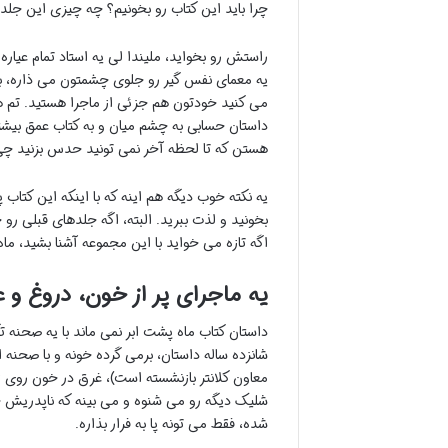
چرا باید این کتاب رو بخونیم؟ چه چیزی این جلد ر
راستش رو بخواید، ملیندا لی یه استاد تمام عیار
یه معمای نفس گیر رو جلوی چشمتون می ذاره، 
می کنید خودتون هم جزئی از ماجرا هستید. تم ها
داستان حسابی به چشم میان و به کتاب عمق بیشت
هستن که تا لحظه آخر نمی تونید حدس بزنید چی 
یه نکته خوب دیگه هم اینه که با اینکه این کتا
بخونید و لذت ببرید. البته، اگه جلدهای قبلی رو خ
اگه تازه می خواید با این مجموعه آشنا بشید، ما
یه ماجرای پر از خون، دروغ و 
داستان کتاب ماه پشت ابر نمی ماند با یه صحنه 
شانزده ساله داستان، برمی گرده خونه و با صحنه ا
معاون کلانتر بازنشسته است)، غرق در خون روی 
شلیک دیگه رو می شنوه و می بینه که ناپدریش جو
شده، فقط می تونه پا به فرار بذاره.