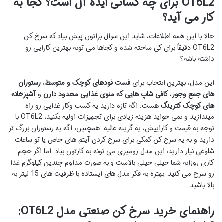
OT6L2 برای چه کسانی ایده آل است؟ کجا به
کار می آید؟
حالا با این همه اطلاعات، شاید این سوال براتون پیش بیاد که سرخ کن
OT6L2 دقیقاً برای کی ساخته شده و کجاها می تونه بهترین کارایی رو
داشته باشه؟
این مدل، بهترین انتخاب برای
فست فودهای کوچک و متوسط
،
رستوران
های جمع وجور
،
کافی شاپ هایی که منوی غذایی محدود دارن
و
آشپزخانه
های کوچک کترینگ
هست. اگه تازه دارید یه کسب وکار غذایی رو راه
میندازید و نمی خواید هزینه زیادی برای تجهیزات اولیه بکنید، OT6L2 با
توجه به قیمت و کاراییش، یه گزینه عالیه. همچنین، اگه یه رستوران بزرگ تر
دارید و به یه سرخ کن کمکی برای سرخ کردن آیتم های خاص یا تو ساعات
شلوغی نیاز دارید، این مدل رومیزی می تونه به کارتون بیاد. اما اگر حجم
کاری روزانه شما خیلی خیلی بالاست و به صورت مداوم چندین کیلوگرم غذا
رو سرخ می کنید، بهتره به فکر مدل های ایستاده با ظرفیت های 15 لیتر به
بالا باشید.
راهنمای خرید سرخ کن صنعتی مدل OT6L2: