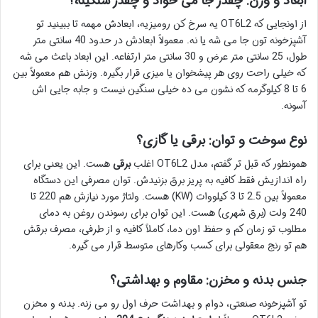
ابعاد و وزن: چقدر جا می خواد و چقدر سنگینه؟
از اونجایی که OT6L2 یه سرخ کن رومیزیه، ابعادش مهمه تا ببینید تو
آشپزخونه تون جا می شه یا نه. معمولاً ابعادش در حدود 40 سانتی متر
طول، 25 سانتی متر عرض و 30 سانتی متر ارتفاعه. این ابعاد باعث می شه
که خیلی راحت روی هر پیشخوان یا میزی قرار بگیره. وزنش هم معمولاً بین
6 تا 8 کیلوگرمه که نشون می ده خیلی سنگین نیست و جابه جایی اش
آسونه.
نوع سوخت و توان: برقی یا گازی؟
همونطور که قبل تر گفتم، مدل OT6L2 اغلب
برقی
هست. این یعنی برای
راه اندازیش فقط کافیه به پریز برق بزنیدش. توان مصرفی این دستگاه
معمولاً بین 2.5 تا 3 کیلووات (KW) هست. ولتاژ مورد نیازش هم 220 تا
240 ولت (برق شهری) هست. این توان برای رسوندن روغن به دمای
مطلوب تو زمان کم و حفظ اون دما، کاملاً کافیه و از طرفی، مصرف برقش
هم تو رنج معقولی برای کسب وکارهای متوسط قرار می گیره.
جنس بدنه و مخزن: مقاوم و بهداشتی؟
تو آشپزخونه صنعتی، دوام و بهداشت حرف اول رو می زنه. بدنه و مخزن