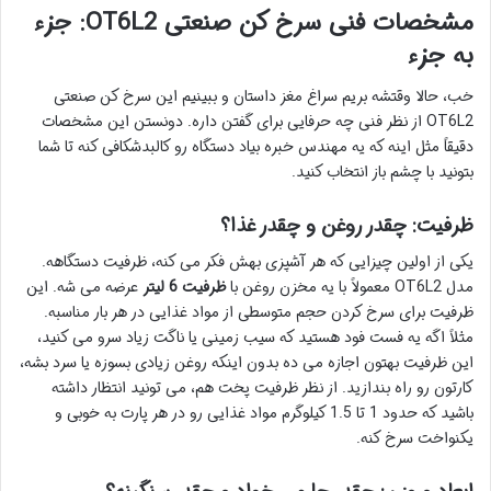
مشخصات فنی سرخ کن صنعتی OT6L2: جزء
به جزء
خب، حالا وقتشه بریم سراغ مغز داستان و ببینیم این سرخ کن صنعتی
OT6L2 از نظر فنی چه حرفایی برای گفتن داره. دونستن این مشخصات
دقیقاً مثل اینه که یه مهندس خبره بیاد دستگاه رو کالبدشکافی کنه تا شما
بتونید با چشم باز انتخاب کنید.
ظرفیت: چقدر روغن و چقدر غذا؟
یکی از اولین چیزایی که هر آشپزی بهش فکر می کنه، ظرفیت دستگاهه.
مدل OT6L2 معمولاً با یه مخزن روغن با
ظرفیت 6 لیتر
عرضه می شه. این
ظرفیت برای سرخ کردن حجم متوسطی از مواد غذایی در هر بار مناسبه.
مثلاً اگه یه فست فود هستید که سیب زمینی یا ناگت زیاد سرو می کنید،
این ظرفیت بهتون اجازه می ده بدون اینکه روغن زیادی بسوزه یا سرد بشه،
کارتون رو راه بندازید. از نظر ظرفیت پخت هم، می تونید انتظار داشته
باشید که حدود 1 تا 1.5 کیلوگرم مواد غذایی رو در هر پارت به خوبی و
یکنواخت سرخ کنه.