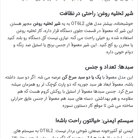
شیر تخلیه روغن: راحتی در نظافت
خوشبختانه، بیشتر مدل های OT6L2 به یه
شیر تخلیه روغن
مجهز هستن.
این شیر که معمولاً در قسمت جلوی دستگاه قرار داره، کار تخلیه روغن
استفاده شده رو خیلی راحت می کنه. نیازی نیست کل دستگاه رو بلند کنید
یا مخزن رو کج کنید. این شیر معمولاً از جنس برنج یا استیل ضد زنگه و
دوام خوبی داره.
سبدها: تعداد و جنس
این مدل معمولاً با
یک یا دو سبد سرخ کن
عرضه می شه. اگر دو سبد داشته
باشه، معمولاً ابعاد هر سبد جوریه که دو پارت کوچک تر رو همزمان میشه
سرخ کرد. جنس سبدها معمولاً از استیل با روکش کروم هست که هم
مقاومه و هم بهداشتی. دسته های سبد هم معمولاً از جنس عایق حرارتی
ساخته می شن تا موقع کار دستتون نسوزه.
سیستم ایمنی: خیالتون راحت باشه!
ایمنی تو آشپزخونه صنعتی شوخی بردار نیست. OT6L2 به سیستم های
ایمنی اولیه مثل
فیوز حرارتی
مجهزه که اگه دمای روغن از حد مجاز بالاتر