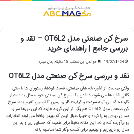
منو
سرخ کن صنعتی مدل OT6L2 – نقد و
بررسی جامع | راهنمای خرید
19/07/1404
خواندن این مطلب 15 دقیقه زمان میبرد
نقد و بررسی سرخ کن صنعتی مدل OT6L2
وقتی صحبت از آشپزخانه های صنعتی، فست فودها، رستوران ها یا حتی
کافی شاپ ها می شود، داشتن یک سرخ کن صنعتی خوب، مثل یه دستیار
کاربلده که می تونه سرعت و کیفیت کار رو زمین تا آسمون تغییر بده. سرخ
کن صنعتی مدل OT6L2 هم یکی از اون گزینه هاییه که این روزها سر و
صدای زیادی به پا کرده و خیلیا دنبال اینن که ببینن واقعاً می تونه انتظارات
رو برآورده کنه یا نه. این مقاله دقیقاً برای همینه که حسابی زیر و بم این
مدل رو دربیاریم و ببینیم برای کسب وکار شما مناسبه یا نه.