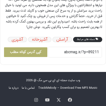
نیازها و انتظاراتتون با ویژگی های این مدل همخونی داره، می تونید با خیال
راحت برید سراغش و از یه سرخ کن صنعتی خوب و کاربلد لذت ببرید. فقط
قبل از خرید، حتماً گارانتی و خدمات پس از فروش رو چک کنید تا خیالتون
از همه بابت راحت باشه. امیدوارم این نقد و بررسی بهتون کمک کرده باشه
تا بهترین تصمیم رو برای کسب وکارتون بگیرید. نوش جان!
آرامش
آشپزخانه
آشپزی
دسته های مرتبط
کپی آدرس کوتاه مطلب
وب سایت مجله ای ای بی سی مگ @ 2026
TrackMelody – Download Free MP3 Music
تماس با ما
درباره ما
فیس
X
یوتیوب
اینستاگرام