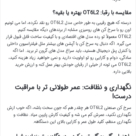
مقایسه با رقبا: OT6L2 بهتره یا بقیه؟
درسته که هیچ رقیبی به طور خاص مدل OT6L2 رو نقد نکرده، اما می تونیم
اون رو با سرخ کن های رومیزی مشابه از برندهای دیگه مقایسه کنیم.
OT6L2 معمولاً تو رده مدل های اقتصادی و با کیفیت ساخت قابل قبول قرار
می گیره. اگه دنبال یه سرخ کن با آپشن های بیشتر مثل فیلتراسیون داخلی
یا کنترل پنل دیجیتال هستید، باید سراغ مدل های گرون تر برید. اما اگه
سادگی، دوام و کارایی رو تو اولویت دارید و نمی خواهید زیاد هزینه کنید،
OT6L2 می تونه از خیلی از رقبای خودش بهتر عمل کنه و ارزش خرید
بالایی داره.
نگهداری و نظافت: عمر طولانی تر با مراقبت
درست!
سرخ کن صنعتی OT6L2 هر چقدر هم که جون سخت باشه، اگه خوب ازش
نگهداری نکنید، عمرش کم می شه و کیفیت کارش پایین میاد. نظافت و
نگهداری منظم، کلید طول عمر و کارایی بالای این دستگاهه.