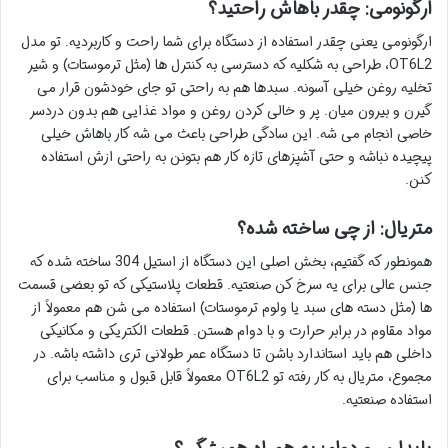
ارگونومی: چقدر باهاش راحتید؟
ارگونومی یعنی چقدر استفاده از دستگاه برای شما راحت و کاربردیه. تو مدل
OT6L2، طراحی به شکلیه که دسترسی به کنترل ها (مثل ترموستات) و شیر
تخلیه روغن خیلی آسونه. سبدها هم به راحتی تو جای خودشون قرار می
گیرن و بیرون میان. پر و خالی کردن روغن و مواد غذایی هم بدون دردسر
خاصی انجام می شه. این سادگی طراحی باعث می شه کار باهاش خیلی
پیچیده نباشه و حتی آشپزهای تازه کار هم بتونن به راحتی ازش استفاده
کنن.
متریال: از چی ساخته شده؟
همونطور که گفتیم، بخش اصلی این دستگاه از استیل 304 ساخته شده که
جنس عالی برای یه سرخ کن صنعتیه. قطعات پلاستیکی که تو بعضی قسمت
ها (مثل دسته های سبد یا ولوم ترموستات) استفاده می شن هم معمولاً از
مواد مقاوم در برابر حرارت و با دوام هستن. قطعات الکتریکی و مکانیکی
داخلی هم باید استاندارد باشن تا دستگاه عمر طولانی تری داشته باشه. در
مجموع، متریال به کار رفته تو OT6L2 معمولاً قابل قبول و مناسب برای
استفاده صنعتیه.