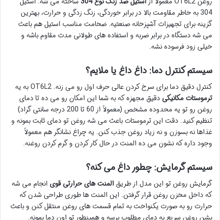
روغن OT6L2 معمولاً از
استیل ضد زنگ نوع 304
ساخته می شه. استیل
304 به خاطر مقاومت بالا در برابر خوردگی، زنگ زدگی و حرارت، بهترین
گزینه برای تجهیزات آشپزخانه صنعتیه. ضخامت مناسب استیل هم باعث
می شه دستگاه در برابر ضربه و استفاده های طولانی مدت مقاوم باشه و
خیلی زود فرسوده نشه.
سیستم کنترل دما: داغ داغ یا ملایم؟
کنترل دقیق دما برای سرخ کردن عالی حرف اول رو می زنه. OT6L2 به یه
ترموستات مکانیکی
دقیق مجهزه که به شما این امکان رو می ده تا دمای
روغن رو تو یه محدوده مشخص (معمولاً از 60 تا 200 درجه سانتی گراد)
تنظیم کنید. دقت این ترموستات باعث می شه روغن تو دمای ثابت بمونه و
غذاها نه بسوزن و نه زیاد روغن جذب کنن. یه چراغ نشانگر هم معمولاً
وجود داره که نشون می ده المنت در حال کار کردن و گرم کردن روغنه.
سیستم گرمایش: چطور داغ می کنه؟
گرمایش روغن تو این مدل از طریق
المنت های حرارتی قوی
انجام می شه
که داخل مخزن روغن قرار گرفتن. این المنت ها طوری طراحی شدن که
حرارت رو به صورت یکنواخت به تمام قسمت های روغن منتقل کنن و باعث
بشن روغن سریع به دمای مطلوب برسه و همینطور تو اون دما بمونه.