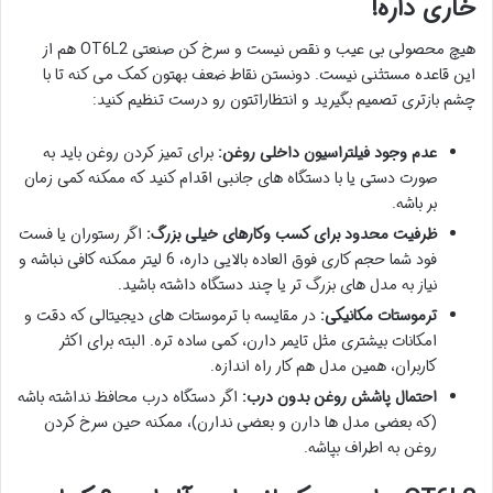
خاری داره!
هیچ محصولی بی عیب و نقص نیست و سرخ کن صنعتی OT6L2 هم از
این قاعده مستثنی نیست. دونستن نقاط ضعف بهتون کمک می کنه تا با
چشم بازتری تصمیم بگیرید و انتظاراتتون رو درست تنظیم کنید:
عدم وجود فیلتراسیون داخلی روغن:
برای تمیز کردن روغن باید به
صورت دستی یا با دستگاه های جانبی اقدام کنید که ممکنه کمی زمان
بر باشه.
ظرفیت محدود برای کسب وکارهای خیلی بزرگ:
اگر رستوران یا فست
فود شما حجم کاری فوق العاده بالایی داره، 6 لیتر ممکنه کافی نباشه و
نیاز به مدل های بزرگ تر یا چند دستگاه داشته باشید.
ترموستات مکانیکی:
در مقایسه با ترموستات های دیجیتالی که دقت و
امکانات بیشتری مثل تایمر دارن، کمی ساده تره. البته برای اکثر
کاربران، همین مدل هم کار راه اندازه.
احتمال پاشش روغن بدون درب:
اگر دستگاه درب محافظ نداشته باشه
(که بعضی مدل ها دارن و بعضی ندارن)، ممکنه حین سرخ کردن
روغن به اطراف بپاشه.