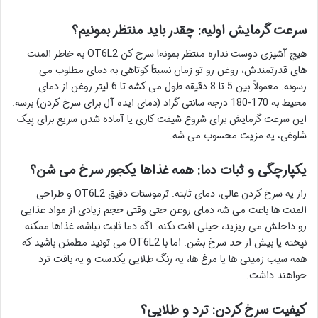
سرعت گرمایش اولیه: چقدر باید منتظر بمونیم؟
هیچ آشپزی دوست نداره منتظر بمونه! سرخ کن OT6L2 به خاطر المنت
های قدرتمندش، روغن رو تو زمان نسبتاً کوتاهی به دمای مطلوب می
رسونه. معمولاً بین 5 تا 8 دقیقه طول می کشه تا 6 لیتر روغن از دمای
محیط به 170-180 درجه سانتی گراد (دمای ایده آل برای سرخ کردن) برسه.
این سرعت گرمایش برای شروع شیفت کاری یا آماده شدن سریع برای پیک
شلوغی، یه مزیت محسوب می شه.
یکپارچگی و ثبات دما: همه غذاها یکجور سرخ می شن؟
راز یه سرخ کردن عالی، دمای ثابته. ترموستات دقیق OT6L2 و طراحی
المنت ها باعث می شه دمای روغن حتی وقتی حجم زیادی از مواد غذایی
رو داخلش می ریزید، خیلی افت نکنه. اگه دما ثابت نباشه، غذاها ممکنه
نپخته یا بیش از حد سرخ بشن. اما با OT6L2 می تونید مطمئن باشید که
همه سیب زمینی ها یا مرغ ها، یه رنگ طلایی یکدست و یه بافت ترد
خواهند داشت.
کیفیت سرخ کردن: ترد و طلایی؟