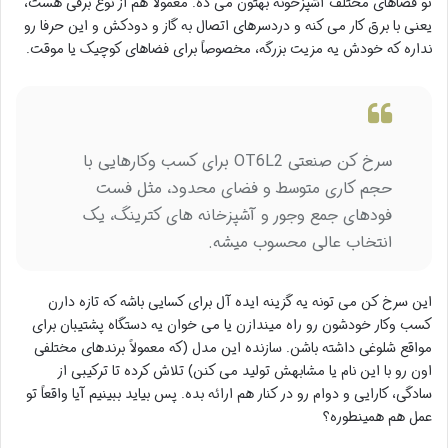
تو فضاهای مختلف آشپزخونه بهتون می ده. معمولاً هم از نوع برقی هست،
یعنی با برق کار می کنه و دردسرهای اتصال به گاز و دودکش و این حرفا رو
نداره که خودش یه مزیت بزرگه، مخصوصاً برای فضاهای کوچیک یا موقت.
سرخ کن صنعتی OT6L2 برای کسب وکارهایی با
حجم کاری متوسط و فضای محدود، مثل فست
فودهای جمع وجور و آشپزخانه های کترینگ، یک
انتخاب عالی محسوب میشه.
این سرخ کن می تونه یه گزینه ایده آل برای کسایی باشه که تازه دارن
کسب وکار خودشون رو راه میندازن یا می خوان یه دستگاه پشتیبان برای
مواقع شلوغی داشته باشن. سازنده این مدل (که معمولاً برندهای مختلفی
اون رو با این نام یا مشابهش تولید می کنن) تلاش کرده تا ترکیبی از
سادگی، کارایی و دوام رو در کنار هم ارائه بده. پس بیاید ببینیم آیا واقعاً تو
عمل هم همینطوره؟