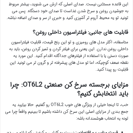
این قاعده مستثنی نیست. صدای اصلی که ازش می شنوید، بیشتر مربوط
به جوشیدن روغن و سرخ شدن غذاست تا صدای خود دستگاه. پس می
تونید تو یه محیط آروم تر آشپزی کنید و خبری از سر و صدای اضافه نباشه.
قابلیت های جانبی: فیلتراسیون داخلی روغن؟
متاسفانه، اکثر مدل های رومیزی و تو این رنج قیمت، قابلیت فیلتراسیون
داخلی روغن ندارن. این یعنی برای فیلتر کردن و تمیز کردن روغن، باید به
صورت دستی یا با استفاده از فیلترهای جداگانه اقدام کنید. این مورد یه
نقطه ضعف کوچیکه، اما تو مدل های پیشرفته تر و گرون تر می تونید این
قابلیت رو پیدا کنید.
مزایای برجسته سرخ کن صنعتی OT6L2: چرا
باید انتخابش کنیم؟
خب، تا اینجا خیلی از ویژگی های خوب OT6L2 رو گفتیم. حالا بیایید یه
جمع بندی از مزایای اصلی این سرخ کن داشته باشیم تا ببینیم واقعاً چرا می
تونه یه انتخاب هوشمندانه باشه:
قیمت مناسب و اقتصادی:
نسبت به کارایی و کیفیتی که ارائه می ده،