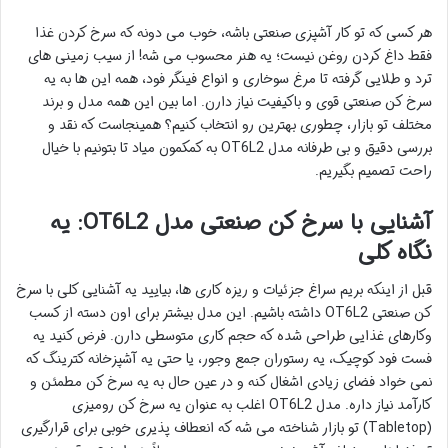
هر کسی که تو کار آشپزی صنعتی باشه، خوب می دونه که سرخ کردن غذا
فقط داغ کردن روغن نیست؛ یه هنر محسوب می شه! از سیب زمینی های
ترد و طلایی گرفته تا مرغ سوخاری و انواع فینگر فود، همه این ها به یه
سرخ کن صنعتی قوی و باکیفیت نیاز دارن. اما بین این همه مدل و برند
مختلف تو بازار، چطوری بهترین رو انتخاب کنیم؟ همینجاست که نقد و
بررسی دقیق و بی طرفانه مدل OT6L2 به کمکمون میاد تا بتونیم با خیال
راحت تصمیم بگیریم.
آشنایی با سرخ کن صنعتی مدل OT6L2: یه
نگاه کلی
قبل از اینکه بریم سراغ جزئیات و ریزه کاری ها، بیایید یه آشنایی کلی با سرخ
کن صنعتی OT6L2 داشته باشیم. این مدل بیشتر برای اون دسته از کسب
وکارهای غذایی طراحی شده که حجم کاری متوسطی دارن. فرض کنید یه
فست فود کوچیک، یه رستوران جمع وجور، یا حتی یه آشپزخانه کترینگ که
نمی خواد فضای زیادی اشغال کنه و در عین حال به یه سرخ کن مطمئن و
کارآمد نیاز داره. مدل OT6L2 اغلب به عنوان یه سرخ کن رومیزی
(Tabletop) تو بازار شناخته می شه که انعطاف پذیری خوبی برای قرارگیری