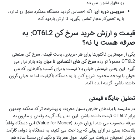
رو دقیق نشون می ده.
سرویس دوره ای:
اگه احساس کردید دستگاه عملکرد سابق رو نداره،
با یه تعمیرکار مجاز تماس بگیرید تا ازش بازدید کنه.
قیمت و ارزش خرید سرخ کن OT6L2: به
صرفه هست یا نه؟
یکی از مهمترین فاکتورها برای هر خریدی، بحث قیمته. سرخ کن صنعتی
OT6L2 معمولاً تو رده
سرخ کن های اقتصادی تا میان رده
بازار قرار می
گیره. این یعنی قیمتش خیلی بالا نیست و برای کسب وکارهایی که می
خوان با بودجه محدود شروع کنن یا یه دستگاه باکیفیت اما نه خیلی گرون
داشته باشن، گزینه ایده آلیه.
تحلیل جایگاه قیمتی
در مقایسه با برندهای خارجی بسیار معروف و پیشرفته تر که ممکنه چندین
برابر OT6L2 قیمت داشته باشن، این مدل یک گزینه رقابتی و مقرون به
صرفه محسوب می شه. ارزش خرید (Value for Money) این دستگاه واقعاً
بالاست؛ یعنی در ازای پولی که پرداخت می کنید، یه دستگاه با دوام، کارآمد
و قابل اطمینان دریافت می کنید. طول عمر بالا و نگهداری نسبتاً ساده هم