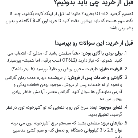
قبل از خرید چی باید بدونیم؟
تصمیم گرفتید OT6L2 بخرید؟ عالیه! اما قبل از اینکه کارت بکشید، چند تا
نکته مهم هست که باید بهشون دقت کنید تا خریدتون کاملاً آگاهانه و بدون
پشیمونی باشه:
قبل از خرید: این سوالات رو بپرسید!
برقی بودن یا گازی بودن:
حتماً مطمئن بشید که مدلی که انتخاب می
کنید، همونیه که نیاز دارید (OT6L2 اغلب برقیه، اما همیشه بپرسید).
ظرفیت دقیق:
ظرفیت مخزن روغن رو دقیقاً بپرسید (6 لیتر باشه؟).
گارانتی و خدمات پس از فروش:
از فروشنده درباره مدت زمان گارانتی
و نحوه ارائه خدمات پس از فروش، موجود بودن قطعات یدکی و
آدرس نمایندگی ها سوال کنید. گارانتی معتبر، آرامش خاطر زیادی
بهتون می ده.
فضای موجود:
ابعاد سرخ کن رو با فضایی که تو آشپزخونه تون در نظر
گرفتید، تطبیق بدید.
نیازهای برق:
مطمئن بشید که سیستم برق آشپزخونه تون می تونه
توان 2.5 تا 3 کیلوواتی دستگاه رو تحمل کنه و سیم کشی مناسبی
داره.