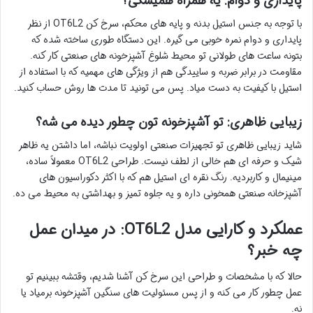
پایداری و دوام: یه همراه همیشگی؟
با توجه به جنس استیل بدنه و پایه های محکم، سرخ کن OT6L2 از نظر
پایداری و دوام نمره خوبی می گیره. این دستگاه طوری ساخته شده که
بتونه ساعت های طولانی تو محیط شلوغ آشپزخونه های صنعتی کار کنه.
مقاومت در برابر ضربه و ساییدگی هم از ویژگی های مهمیه که با استفاده از
استیل با کیفیت به دست میاد. پس می تونید تا مدت ها روش حساب کنید.
زیبایی ظاهری: تو آشپزخونه تون چطور دیده می شه؟
شاید زیبایی ظاهری تو تجهیزات صنعتی اولویت نباشه، اما داشتن یه ظاهر
شیک و حرفه ای هم خالی از لطف نیست. طراحی OT6L2 معمولاً ساده،
مینیمال و کاربردیه. رنگ نقره ای استیل هم که با اکثر دکوراسیون های
آشپزخانه صنعتی همخونی داره و یه جلوه تمیز و بهداشتی به محیط می ده.
عملکرد و کارایی مدل OT6L2: در میدان عمل
چه خبر؟
حالا که با مشخصات و طراحی این سرخ کن آشنا شدیم، وقتشه ببینیم تو
عمل چطور کار می کنه و از پس مسئولیت های سنگین آشپزخونه برمیاد یا
نه.