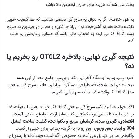
باعث می شه که هزینه های جاری اونچنان بالا نباشه.
به طور خلاصه، اگر به دنبال یه سرخ کن صنعتی هستید که هم کیفیت خوبی
داشته باشه، هم تو آشپزخونه تون زیاد جا نگیره و هم برای جیبتون به صرفه
باشه، OT6L2 می تونه یه انتخاب عالی باشه که حسابی رضایتتون رو جلب
کنه.
نتیجه گیری نهایی: بالاخره OT6L2 رو بخریم یا
نه؟
خب، رسیدیم به ایستگاه آخر این نقد و بررسی جامع. بعد از این همه
صحبت درباره مشخصات، طراحی، عملکرد، مزایا و معایب سرخ کن صنعتی
مدل OT6L2، وقتشه که یه تصمیم نهایی بگیریم.
اگه بخوام خلاصه بگم، سرخ کن صنعتی OT6L2 مثل یه رفیق با معرفته که
تو شرایط مختلف می تونه کمکتون کنه. نقاط قوت اصلیش، یعنی
قیمت
اقتصادی، کاربری ساده، گرمایش سریع و یکنواخت، کیفیت ساخت استیل
304 و ابعاد جمع وجور
، اون رو به یه گزینه جذاب برای خیلی از کسب
وکارهای غذایی تبدیل می کنه. به خصوص اگه فست فود، کافه یا رستوران