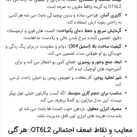
OT6L2 یه گزینه واقعاً مقرون به صرفه است.
کاربری آسان:
طراحی ساده و بدون پیچیدگی باعث می شه هر کسی
به راحتی بتونه ازش استفاده کنه.
گرمایش سریع و حفظ دمای یکنواخت:
المنت های قوی و ترموستات
دقیق، تضمین کننده سرخ شدن عالی و یکدست غذاهاست.
کیفیت ساخت بالا (استیل 304):
دوام و مقاومت در برابر زنگ زدگی و
خوردگی رو تو طولانی مدت تضمین می کنه.
ابعاد جمع وجور و رومیزی:
فضای کمی رو اشغال می کنه و برای
آشپزخونه های کوچیک ایده آله.
شیر تخلیه روغن:
کار نظافت و تعویض روغن رو خیلی راحت تر می
کنه.
مناسب برای حجم کاری متوسط:
اگه کسب وکارتون خیلی غول پیکر
نیست، این مدل نیازتون رو کاملاً برطرف می کنه.
مصرف انرژی معقول:
بازدهی خوب المنت ها باعث می شه تو
بلندمدت هزینه های انرژی تون قابل مدیریت باشه.
معایب و نقاط ضعف احتمالی OT6L2: هر گلی