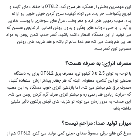
این مهمترین بخش از عملکرد هر سرخ کنه. OT6L2 با حفظ دمای ثابت و
توزیع یکنواخت حرارت، می تونه کیفیت سرخ کردن خیلی خوبی رو ارائه
بده. سیب زمینی های ترد و مغز پخت، مرغ های سوخاری با پوست طلایی
و آبدار، یا حتی دونات های پفکی و بدون روغن اضافی، از نتایجی هستن که
می تونید از این دستگاه انتظار داشته باشید. کمتر جذب شدن روغن به مواد
غذایی هم باعث می شه هم غذا سالم تر باشه و هم هزینه های روغن
مصرفی تون کمتر بشه.
مصرف انرژی: به صرفه هست؟
با توجه به توان 2.5 تا 3 کیلوواتی، مصرف برق OT6L2 برای یه دستگاه
صنعتی تو این کلاس، معقوله. البته که هر چقدر بیشتر ازش استفاده کنید،
مصرف برق هم بیشتر می شه. اما بازدهی انرژی خوب دستگاه به این معنیه
که حرارت زیادی هدر نمی ره و بیشتر انرژی صرف گرم کردن روغن می شه.
این مسئله به مرور زمان می تونه تو هزینه های قبض برقتون تاثیر مثبتی
داشته باشه.
میزان تولید صدا: مزاحم نیست؟
سرخ کن های برقی معمولاً صدای خیلی کمی تولید می کنن. OT6L2 هم از