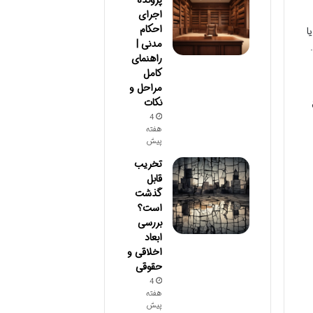
اجرای
احکام
ا
مدنی |
راهنمای
کامل
مراحل و
نکات
4
هفته
پیش
تخریب
قابل
گذشت
است؟
بررسی
ابعاد
اخلاقی و
حقوقی
4
هفته
پیش