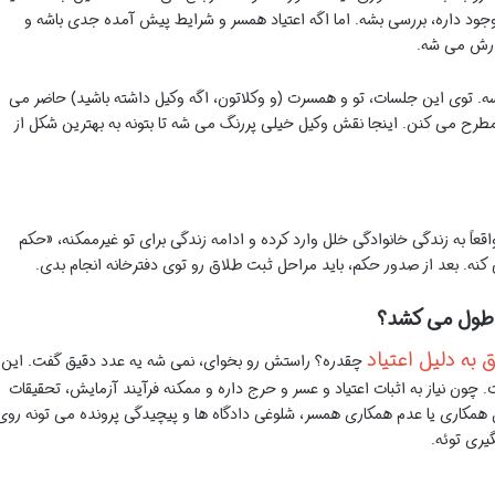
د داره، بررسی بشه. اما اگه اعتیاد همسر و شرایط پیش آمده جدی باشه و
زارش می شه.
ه. توی این جلسات، تو و همسرت (و وکلاتون، اگه وکیل داشته باشید) حاضر می
طرح می کنن. اینجا نقش وکیل خیلی پررنگ می شه تا بتونه به بهترین شکل از
اقعاً به زندگی خانوادگی خلل وارد کرده و ادامه زندگی برای تو غیرممکنه، «حکم
نه. بعد از صدور حکم، باید مراحل ثبت طلاق رو توی دفترخانه انجام بدی.
ر طول می کشد؟
به دلیل اعتیاد
چقدره؟ راستش رو بخوای، نمی شه یه عدد دقیق گفت. این
. چون نیاز به اثبات اعتیاد و عسر و حرج داره و ممکنه فرآیند آزمایش، تحقیقات
 همکاری یا عدم همکاری همسر، شلوغی دادگاه ها و پیچیدگی پرونده می تونه روی
گیری توئه.