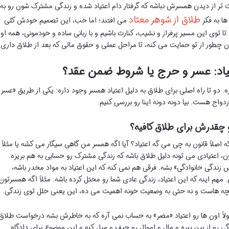
 تر از دیدن همسرش نباشه که گرفتار دام اعتیاد شده و زندگی مشترک شون رو به
طلاق از شوهر معتاد
ها به فکر
می افتند؛ اما خب، این تصمیم خودش کلی
ا توی این مسیر پرفراز و نشیب، کنارت باشیم و با زبانی ساده و خودمونی، همه او
نون چطور از تو حمایت می کنه، تا مراحل عملی و حقوق مالی که بعد از طلاق داری.
تیاد: عسر و حرج یا شروط ضمن عقد؟
. دو تا راه اصلی برای طلاق به دلیل اعتیاد همسر وجود داره: یکی از طریق «عسر 
اج هست. بیا دونه دونه اینا رو بررسی کنیم.
 و چقدرش برای طلاق کافیه؟
اصلاً قانون به چی می گه اعتیاد؟ آیا اگه همسر من گاهی سیگار می کشه یا مثلاً
ن، اعتیادی می تونه دلیل طلاق باشه که زندگی مشترک رو حسابی به هم بریزه.
زندگی خانوادگی» بشه. فرقی هم نمی کنه که این اعتیاد به مواد مخدر باشه،
مهم اینه که این اعتیاد، زندگی عادی شما رو مختل کرده باشه. مثلاً اگه همسرتون
فکر بچه هاست و نه حتی به وضعیت خونه اهمیت می ده، این یعنی خلل توی زندگی.
عمولاً اون ها رو اعتیاد «مضر» به حساب نمی آره که به خاطرش بشه درخواست طلاق
گی رو از بین ببره و مال و اموال رو حیف و میل کنه و این موضوع برای دادگاه