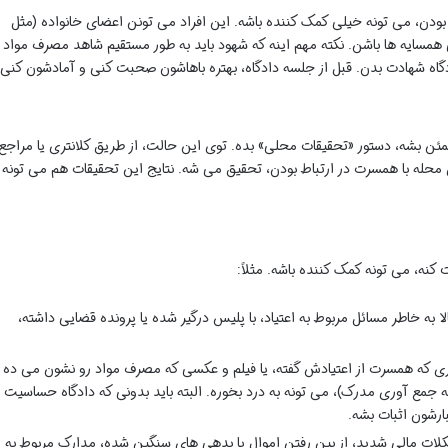
ودن، می تونه خیلی کمک کننده باشه. این افراد می تونن اعضای خانواده (مثل
ی همسایه ها باشن. نکته مهم اینه که شهود باید به طور مستقیم شاهد مصرف مواد ی
گاه شهادت بدن. قبل از جلسه دادگاه، بهتره باهاشون صحبت کنی و آمادشون کنی.
مئن بشه، دستور «تحقیقات محلی» بده. توی این حالت، از طریق کلانتری یا مراجع
وی محله با همسرت در ارتباط بودن، تحقیق می شه. نتایج این تحقیقات هم می تونه
کنه، می تونه کمک کننده باشه. مثلاً:
 به خاطر مسائل مربوط به اعتیاد، با پلیس درگیر شده یا پرونده قضایی داشته،
داری که همسرت از اعتیادش گفته، یا فیلم و عکسی که مصرف مواد رو نشون می ده
 جمع آوری مدرک)، می تونه به درد بخوره. البته باید بدونی که دادگاه حساسیت
ارشون اثبات بشه.
لات مالی شدید، از بین رفتن اموال یا بدهی های سنگین شده، مدارک مربوط به