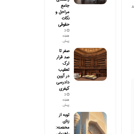
جامع
د
مراحل و
نکات
حقوقی
3
هفته
پیش
صفر تا
صد قرار
ترک
تعقیب
در آیین
دادرسی
کیفری
3
هفته
پیش
توبه از
زنای
محصنه:
راهنمای