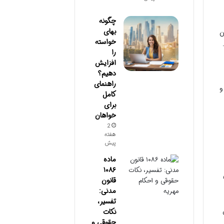
چگونه
بهای
ن
خواسته
را
افزایش
دهیم؟
راهنمای
و
کامل
برای
خواهان
2
هفته
پیش
ماده
۱۰۸۶
قانون
مدنی:
تفسیر،
نکات
حقوقی و