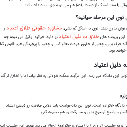
ی یا سند املاک از دست رفته) هم می تونه جزو مستندات باشه.
وی این مرحله حیاتیه؟
مشاوره حقوقی طلاق اعتیاد
ه بخوای بدون نقشه توی یه جنگل گم بشی.
و
طلاق به دلیل اعتیاد
توی پرونده های
رو داره، حیاتیه. وکیل می دونه چه
ه حرف بزنی، چطور از حقوق خودت دفاع کنی و چطور با پیچیدگی های قانونی کنار
خواهد بود.
 دلیل اعتیاد
ی توی دادگاه می رسه. این فرآیند ممکنه طولانی به نظر بیاد، اما با اطلاع از گام
لیه
دادگاه خانواده است. توی این دادخواست باید دلایل طلاقت رو (یعنی اعتیاد
کامل و واضح توضیح بدی و مدارکت رو هم ضمیمه کنی.
ا رو به جلسات «داوری» یا «مشاوره خانواده» ارجاع می ده. هدف این جلسات اینه