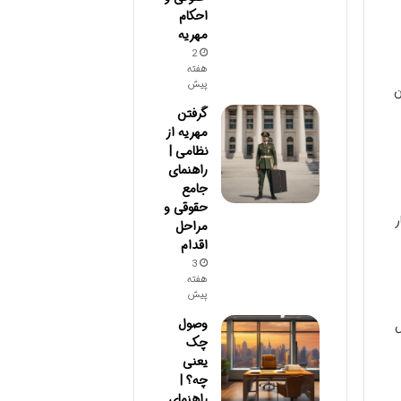
احکام
مهریه
2
هفته
پیش
ن
گرفتن
مهریه از
نظامی |
راهنمای
جامع
حقوقی و
ر
مراحل
اقدام
3
هفته
پیش
وصول
ص
چک
یعنی
چه؟ |
راهنمای