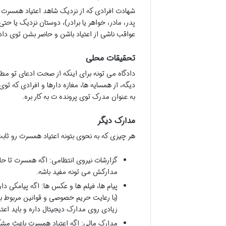
شهادت افرادی که از نزدیک شاهد اعتیاد همسرت ب
پدر، مادر، خواهر یا برادر)، دوستان نزدیک یا حت
عواقب ناشی از اعتیاد باشن و حاضر بشن توی داد
تحقیقات محلی
دادگاه می تونه برای اینکه از صحت ادعای تو مط
دیگه، از همسایه ها، مغازه دارها و افرادی که ت
به عنوان مدرک توی پرونده ت به کار بره.
مدارک دیگر
هر چیزی که به نحوی بتونه اعتیاد همسرت رو ثابت 
گزارشات نیروی انتظامی: اگه همسرت تا حالا
مدارکش می تونه مفید باشه.
پیام ها، فیلم ها و عکس ها: اگه پیامکی 
(با رعایت حریم خصوصی و قوانین مربوط به
زیادی روی مدارک دیجیتال داره و باید اعتب
مدارک مالی: اگه اعتیاد همسرت باعث مشک