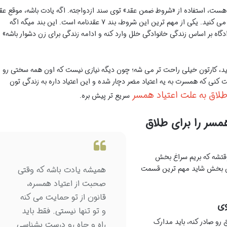
 هست، استفاده از «شروط ضمن عقد» توی سند ازدواجته. اگه یادت باشه، موقع عق
ازدواج، یه سری شروط رو توی سند ازدواج امضا می کنید. یکی از مهم ترین این شروط، بند ۷ عقدنامه است. این بند میگه اگه
اه بر اساس زندگی خانوادگی خلل وارد کنه و ادامه زندگی برای زن دشوار باشه»
شید، کارتون خیلی راحت تر می شه؛ چون دیگه نیازی نیست که اون همه سختی رو
 کنی که همسرت به یه اعتیاد مضر دچار شده و این اعتیاد داره به زندگی تون
لاق به علت اعتیاد همسر
سریع تر پیش بره.
مسر را برای طلاق
 وقتشه که بریم سراغ بخش
 این بخش شاید مهم ترین قسمت
همیشه یادت باشه که وقتی
صحبت از اعتیاد همسره،
قانون از تو حمایت می کنه
وی
و تو تنها نیستی. فقط باید
 رو صادر کنه، باید مدارک
راه و چاه رو درست بشناسی