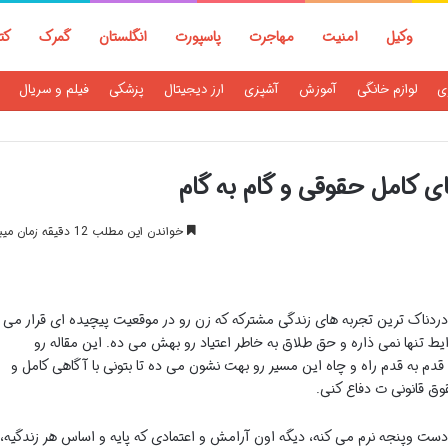
وکیل
امنیت
مهاجرت
پاسپورت
انگلستان
گمرک
کت
ی
لوازم خانگی
آموزش
آشپزی
ارز دیجیتال
پزشکی
فیلم و سریال
ای کامل حقوقی و گام به گام
خواندن این مطلب 12 دقیقه زمان میبرد
دردناک ترین تجربه های زندگی مشترکه که زن رو در موقعیت پیچیده ای قرار می
ایط تنها نمی ذاره و حق طلاق به خاطر اعتیاد رو بهش می ده. این مقاله رو
م به قدم راه و چاه این مسیر رو بهت نشون می ده تا بتونی با آگاهی کامل و
وق قانونی ت دفاع کنی.
دست وپنجه نرم می کنه، دیگه اون آرامش و اعتمادی که پایه و اساس هر زندگیه،