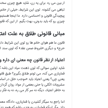
از بین می ره. برای یه زن، شاید هیچ چیزی سخت
تباهی می کشونه. توی این شرایط، خیلی از خانم 
پیچیدگی قانونی و احساسی داره. ما اینجا هستیم ت
چیزی رو که باید بدونی، بهت بگیم. از این که قا
مبانی قانونی طلاق به علت اع
قانون ما هم هوای خانم ها رو توی این شرایط داره
حرج» و دیگری «شروط ضمن عقد» که توی سند ازدو
اعتیاد از نظر قانون چه معنی ای داره
شاید اولین سوالی که توی ذهنت میاد این باشه که 
قماربازی می کنه، می تونم طلاق بگیرم؟ طبق قانو
یعنی چی؟ یعنی اعتیاد باید «موجب خلل در اساس 
مشروبات الکلی یا حتی بعضی از مواد روان گردان. 
به خاطر اعتیاد، دیگه نه سر کار می ره، نه به 
اما راجع به سیگار کشیدن یا قماربازی، دادگاه م
داد. مگر اینکه قماربازی به حدی باشه که همه زند