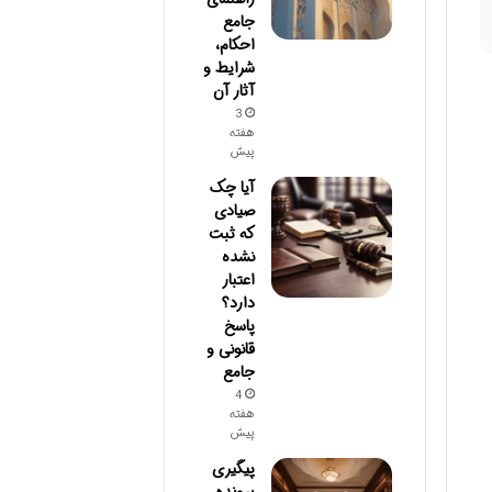
جامع
احکام،
شرایط و
آثار آن
3
هفته
پیش
آیا چک
صیادی
که ثبت
نشده
اعتبار
دارد؟
پاسخ
قانونی و
جامع
4
هفته
پیش
پیگیری
پرونده