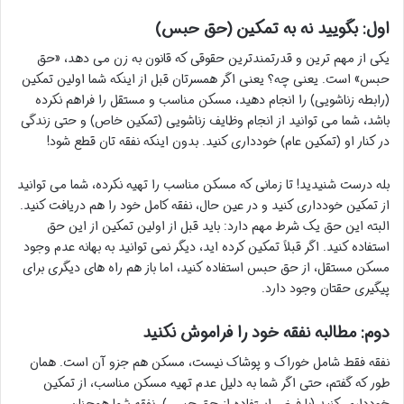
اول: بگویید نه به تمکین (حق حبس)
یکی از مهم ترین و قدرتمندترین حقوقی که قانون به زن می دهد، «حق
حبس» است. یعنی چه؟ یعنی اگر همسرتان قبل از اینکه شما اولین تمکین
(رابطه زناشویی) را انجام دهید، مسکن مناسب و مستقل را فراهم نکرده
باشد، شما می توانید از انجام وظایف زناشویی (تمکین خاص) و حتی زندگی
در کنار او (تمکین عام) خودداری کنید. بدون اینکه نفقه تان قطع شود!
بله درست شنیدید! تا زمانی که مسکن مناسب را تهیه نکرده، شما می توانید
از تمکین خودداری کنید و در عین حال، نفقه کامل خود را هم دریافت کنید.
البته این حق یک شرط مهم دارد: باید قبل از اولین تمکین از این حق
استفاده کنید. اگر قبلاً تمکین کرده اید، دیگر نمی توانید به بهانه عدم وجود
مسکن مستقل، از حق حبس استفاده کنید، اما باز هم راه های دیگری برای
پیگیری حقتان وجود دارد.
دوم: مطالبه نفقه خود را فراموش نکنید
نفقه فقط شامل خوراک و پوشاک نیست، مسکن هم جزو آن است. همان
طور که گفتم، حتی اگر شما به دلیل عدم تهیه مسکن مناسب، از تمکین
خودداری کنید (با فرض استفاده از حق حبس)، نفقه شما همچنان