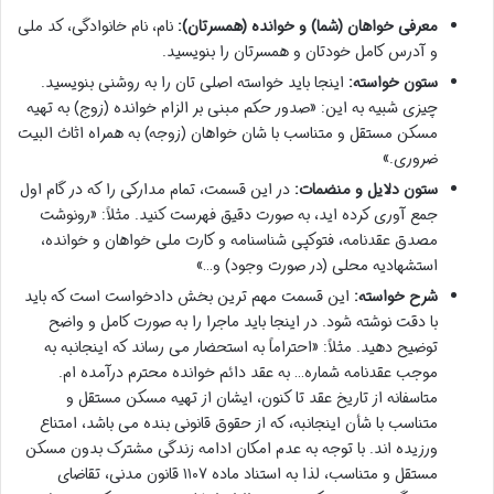
معرفی خواهان (شما) و خوانده (همسرتان):
نام، نام خانوادگی، کد ملی
و آدرس کامل خودتان و همسرتان را بنویسید.
ستون خواسته:
اینجا باید خواسته اصلی تان را به روشنی بنویسید.
چیزی شبیه به این: «صدور حکم مبنی بر الزام خوانده (زوج) به تهیه
مسکن مستقل و متناسب با شان خواهان (زوجه) به همراه اثاث البیت
ضروری.»
ستون دلایل و منضمات:
در این قسمت، تمام مدارکی را که در گام اول
جمع آوری کرده اید، به صورت دقیق فهرست کنید. مثلاً: «رونوشت
مصدق عقدنامه، فتوکپی شناسنامه و کارت ملی خواهان و خوانده،
استشهادیه محلی (در صورت وجود) و…»
شرح خواسته:
این قسمت مهم ترین بخش دادخواست است که باید
با دقت نوشته شود. در اینجا باید ماجرا را به صورت کامل و واضح
توضیح دهید. مثلاً: «احتراماً به استحضار می رساند که اینجانبه به
موجب عقدنامه شماره… به عقد دائم خوانده محترم درآمده ام.
متاسفانه از تاریخ عقد تا کنون، ایشان از تهیه مسکن مستقل و
متناسب با شأن اینجانبه، که از حقوق قانونی بنده می باشد، امتناع
ورزیده اند. با توجه به عدم امکان ادامه زندگی مشترک بدون مسکن
مستقل و متناسب، لذا به استناد ماده ۱۱۰۷ قانون مدنی، تقاضای