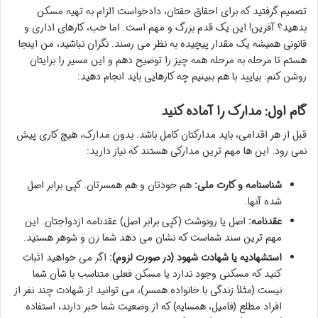
تصمیم گرفتید که برای احقاق حقتان، دادخواست الزام به تهیه مسکن
بدهید؟ آفرین! این یک قدم بزرگ و مهم است. اما خب، کارهای اداری و
قانونی همیشه یک مقدار پیچیده به نظر می رسند. نگران نباشید، من اینجا
هستم تا مرحله به مرحله همه چیز را توضیح دهم و این مسیر را برایتان
روشن کنم. بیایید با هم ببینیم چه کارهایی باید انجام دهید:
گام اول: مدارک را آماده کنید
قبل از هر اقدامی، باید مدارکتان کامل باشد. بدون مدارک، هیچ کاری پیش
نمی رود. این ها مهم ترین مدارکی هستند که نیاز دارید:
شناسنامه و کارت ملی:
هم خودتان و هم همسرتان. کپی برابر اصل
شده آنها.
عقدنامه:
اصل یا رونوشت (کپی برابر اصل) عقدنامه ازدواجتان. این
مهم ترین سند شماست که نشان می دهد شما زن و شوهر هستید.
استشهادیه یا شهادت شهود (در صورت لزوم):
اگر می خواهید اثبات
کنید که مسکنی وجود ندارد یا مسکن فعلی متناسب با شأن شما
نیست (مثلاً زندگی با خانواده همسر)، می توانید از شهادت چند نفر از
افراد مطلع (فامیل، همسایه) که از وضعیت شما خبر دارند، استفاده